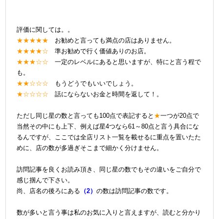
評価に関しては。。
★★★★★
お勧めと言っても満点の店はありません。
★★★★☆
準お勧めで行く価値ありのお店。
★★★☆☆
一定のレベルにあると思いますが、特にと言う程で
も。
★★☆☆☆
もうどうでもいいでしょう。
★☆☆☆☆
話にならないお金と時間を返して！。
＠
ただし同じ星の数と言っても100点で表記すると
★
一つが20点で
当然その中にも上下、例えば星4つなら61～80点と言う具合にな
るんですが、ここでは全店リスト一覧を載せるに重点を置いたた
めに、店の数が多過ぎそこまで細かく分けません。
@
訪問記事を良くお読み頂き、同じ星の数でもその違いをご自分で
感じ掴んで下さい。
尚、店名の後ろにある
（2）
の数は訪問記事の数です。
@
数が多いと言う事は私のお気に入りと言えますが、読むと分かり