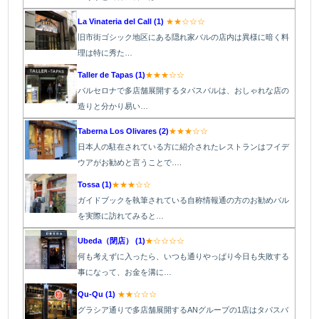
La Vinateria del Call (1)
★★☆☆☆
旧市街ゴシック地区にある隠れ家バルの店内は異様に暗く料
理は特に秀た…
Taller de Tapas (1)
★★★☆☆
バルセロナで多店舗展開するタパスバルは、おしゃれな店の
造りと分かり易い…
Taberna Los Olivares (2)
★★★☆☆
日本人の駐在されている方に紹介されたレストランはフイデ
ウアがお勧めと言うことで….
Tossa (1)
★★★☆☆
ガイドブックを執筆されている自称情報通の方のお勧めバル
を実際に訪れてみると…
Ubeda（閉店） (1)
★☆☆☆☆
何も考えずに入ったら、いつも通りやっぱり今日も失敗する
事になって、お金を溝に…
Qu-Qu (1)
★★☆☆☆
グラシア通りで多店舗展開するANグループの1店はタパスバ