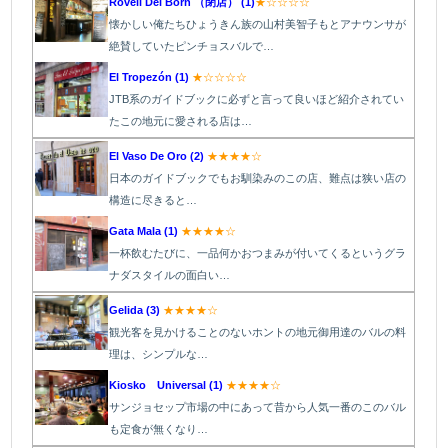
Rovell Del Born （閉店） (1)
★☆☆☆☆
懐かしい俺たちひょうきん族の山村美智子もとアナウンサが
絶賛していたピンチョスバルで…
El Tropezón (1)
★☆☆☆☆
JTB系のガイドブックに必ずと言って良いほど紹介されてい
たこの地元に愛される店は…
El Vaso De Oro (2)
★★★★☆
日本のガイドブックでもお馴染みのこの店、難点は狭い店の
構造に尽きると…
Gata Mala (1)
★★★★☆
一杯飲むたびに、一品何かおつまみが付いてくるというグラ
ナダスタイルの面白い…
Gelida (3)
★★★★☆
観光客を見かけることのないホントの地元御用達のバルの料
理は、シンプルな…
Kiosko Universal (1)
★★★★☆
サンジョセップ市場の中にあって昔から人気一番のこのバル
も定食が無くなり…