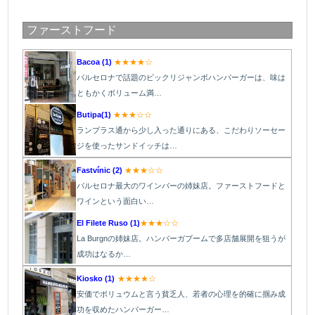
ファーストフード
Bacoa (1)
★★★★☆
バルセロナで話題のビックリジャンボハンバーガーは、味は
ともかくボリューム満…
Butipa(1)
★★★☆☆
ランブラス通から少し入った通りにある、こだわりソーセー
ジを使ったサンドイッチは…
Fastvínic (2)
★★★☆☆
バルセロナ最大のワインバーの姉妹店。ファーストフードと
ワインという面白い…
El Filete Ruso (1)
★★★☆☆
La Burgnの姉妹店
。ハンバーガブームで多店舗展開を狙うが
成功はなるか
…
Kiosko (1)
★★★★☆
安価でボリュウムと言う貧乏人、若者の心理を的確に掴み成
功を収めたハンバーガー…