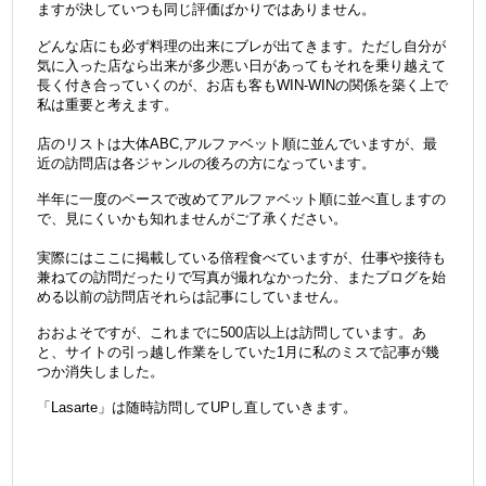
ますが決していつも同じ評価ばかりではありません。
どんな店にも必ず料理の出来にブレが出てきます。ただし自分が
気に入った店なら出来が多少悪い日があってもそれを乗り越えて
長く付き合っていくのが、お店も客もWIN-WINの関係を築く上で
私は重要と考えます。
＠
店のリストは大体ABC,アルファベット順に並んでいますが、最
近の訪問店は各ジャンルの後ろの方になっています。
半年に一度のペースで改めてアルファベット順に並べ直しますの
で、見にくいかも知れませんがご了承ください。
＠
実際にはここに掲載している倍程食べていますが、仕事や接待も
兼ねての訪問だったりで写真が撮れなかった分、またブログを始
める以前の訪問店それらは記事にしていません。
おおよそですが、これまでに500店以上は訪問しています。あ
と、サイトの引っ越し作業をしていた1月に私のミスで記事が幾
つか消失しました。
「Lasarte」は随時訪問してUPし直していきます。