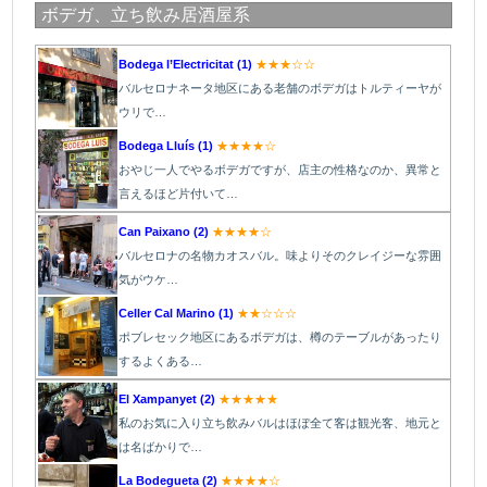
ボデガ、立ち飲み居酒屋系
Bodega l’Electricitat (1)
★★★☆☆
バルセロナネータ地区にある老舗のボデガはトルティーヤが
ウリで…
Bodega Lluís (1)
★★★★☆
おやじ一人でやるボデガですが、店主の性格なのか、異常と
言えるほど片付いて…
Can Paixano (2)
★★★★☆
バルセロナの名物カオスバル。味よりそのクレイジーな雰囲
気がウケ…
Cel
l
er Cal Marino (1)
★★☆☆☆
ポブレセック地区にあるボデガは、樽のテーブルがあったり
するよくある…
El Xampanyet (2)
★★★★★
私のお気に入り立ち飲みバルはほぼ全て客は観光客、地元と
は名ばかりで…
La Bodegueta (2)
★★★★☆