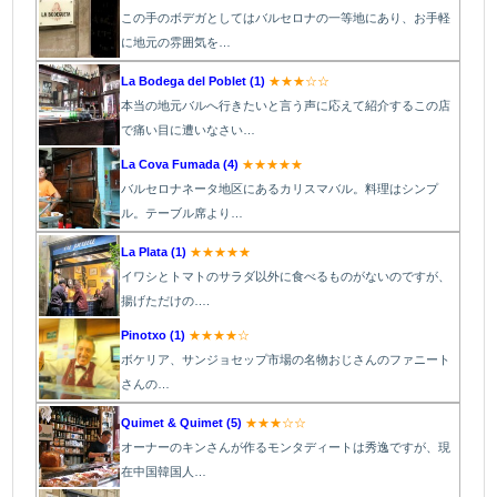
この手のボデガとしてはバルセロナの一等地にあり、お手軽
に地元の雰囲気を…
La Bodega del Poblet (1)
★★★☆☆
本当の地元バルへ行きたいと言う声に応えて紹介するこの店
で痛い目に遭いなさい…
La Cova Fumada (4)
★★★★★
バルセロナネータ地区にあるカリスマバル。料理はシンプ
ル。テーブル席より…
La Plata (1)
★★★★★
イワシとトマトのサラダ以外に食べるものがないのですが、
揚げただけの….
Pinotxo (1)
★★★★☆
ボケリア、サンジョセップ市場の名物おじさんのファニート
さんの…
Quimet & Quimet (5)
★★★☆☆
オーナーのキンさんが作るモンタディートは秀逸ですが、現
在中国韓国人…