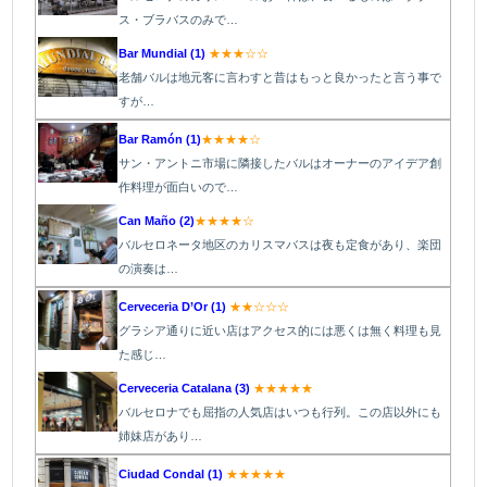
ス・ブラバスのみで…
Bar Mundial (1)
★★★☆☆
老舗バルは地元客に言わすと昔はもっと良かったと言う事で
すが…
Bar Ramón (1)
★★★★☆
サン・アントニ市場に隣接したバルはオーナーのアイデア創
作料理が面白いので…
Can Maño (2)
★★★★☆
バルセロネータ地区のカリスマバスは夜も定食があり、楽団
の演奏は…
Cerveceria D’Or (1)
★★☆☆☆
グラシア通りに近い店はアクセス的には悪くは無く料理も見
た感じ…
Cerveceria Catalana (3)
★★★★★
バルセロナでも屈指の人気店はいつも行列。この店以外にも
姉妹店があり…
Ciudad Condal (1)
★★★★★