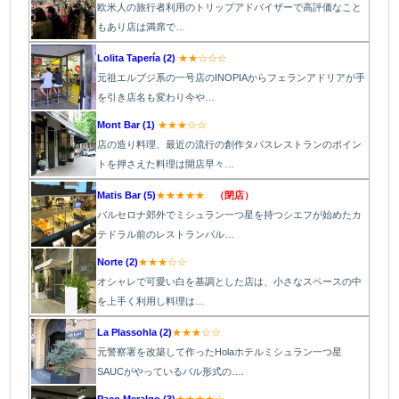
欧米人の旅行者利用のトリップアドバイザーで高評価なこと
もあり店は満席で…
Lolita Tapería (2)
★★☆☆☆
元祖エルブジ系の一号店のINOPIAからフェランアドリアが手
を引き店名も変わり今や…
Mont Bar (1)
★★★☆☆
店の造り料理、最近の流行の創作タパスレストランのポイン
トを押さえた料理は開店早々…
Matis Bar (5)
★★★★★
（閉店）
バルセロナ郊外でミシュラン一つ星を持つシエフが始めたカ
テドラル前のレストランバル…
Norte (2)
★★★☆☆
オシャレで可愛い白を基調とした店は、小さなスペースの中
を上手く利用し料理は…
La Plassohla (2)
★★★☆☆
元警察署を改築して作ったHolaホテルミシュラン一つ星
SAUCがやっているバル形式の….