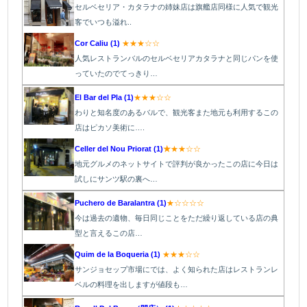
セルベセリア・カタラナの姉妹店は旗艦店同様に人気で観光
客でいつも溢れ..
Cor Caliu (1)
★★★☆☆
人気レストランバルのセルベセリアカタラナと同じパンを使
っていたのでてっきり…
El Bar del Pla (1)
★★★☆☆
わりと知名度のあるバルで、観光客また地元も利用するこの
店はピカソ美術に….
Celler del Nou Priorat (1)
★
★★☆☆
地元グルメのネットサイトで評判が良かったこの店に今日は
試しにサンツ駅の裏へ…
Puchero de Baralantra (1)
★☆☆☆☆
今は過去の遺物、毎日同じことをただ繰り返している店の典
型と言えるこの店…
Quim de la Boqueria (1)
★★★☆☆
サンジョセップ市場にでは、よく知られた店はレストランレ
ベルの料理を出しますが値段も…