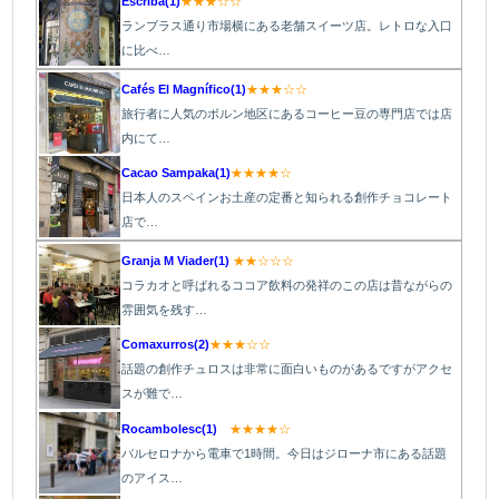
Escriba(1)
★★★☆☆
ランブラス通り市場横にある老舗スイーツ店。レトロな入口
に比べ…
Cafés El Magnífico(1)
★★★☆☆
旅行者に人気のボルン地区にあるコーヒー豆の専門店では店
内にて…
Cacao Sampaka(1)
★★★★☆
日本人のスペインお土産の定番と知られる創作チョコレート
店で…
Granja M Viader(1)
★★☆☆☆
コラカオと呼ばれるココア飲料の発祥のこの店は昔ながらの
雰囲気を残す…
Comaxurros(2)
★★★☆☆
話題の創作チュロスは非常に面白いものがあるですがアクセ
スが難で…
Rocambolesc(1)
★★★★☆
バルセロナから電車で1時間。今日はジローナ市にある話題
のアイス…