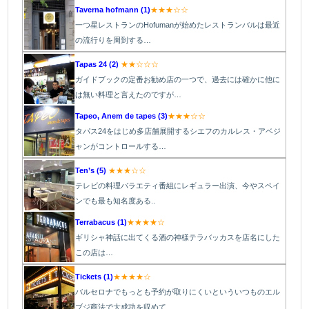
Taverna hofmann (1)
★★★☆☆
一つ星レストランのHofumanが始めたレストランバルは最近
の流行りを周到する…
Tapas 24 (2)
★★☆☆☆
ガイドブックの定番お勧め店の一つで、過去には確かに他に
は無い料理と言えたのですが…
Tapeo, Anem de tapes (3)
★★★☆☆
タパス24をはじめ多店舗展開するシエフのカルレス・アベジ
ャンがコントロールする…
Ten’s (5)
★★★☆☆
テレビの料理バラエティ番組にレギュラー出演、今やスペイ
ンでも最も知名度ある..
Terrabacus (1)
★★★★☆
ギリシャ神話に出てくる酒の神様テラバッカスを店名にした
この店は…
Tickets (1)
★★★★☆
バルセロナでもっとも予約が取りにくいといういつものエル
ブジ商法で大成功を収めて…