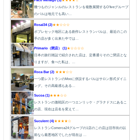
Paco Meralgo (3)
★★★★☆
幾つものジャンルのレストランを複数展開するO’liveグループ
のバルは地元でも高い…
Rosal34 (2)
★★☆☆☆
ボブレセック地区にある創作レストランバルは、最近のこの
手の店が多く出来た中では…
Primario（閉店） (1)
★☆☆☆☆
日本の旅行雑誌で紹介された店は、定番通りそのご閉店とな
りますが、食べた私は、…
Roca Bar (2)
★★★☆☆
一つ星レストランのMooに併設するバルはサロン形式ダイニ
ング。その高級感もある…
Sucoa (1)
★★★☆☆
レストランの激戦区の一つエンリッケ・グラナドスにあるこ
の店、現在は店名を変えて…
Suculent (4)
★★★★☆
レストランComerca24グループの1店のこの店は旧市街の以
前なら最悪地区でしたが現在は …