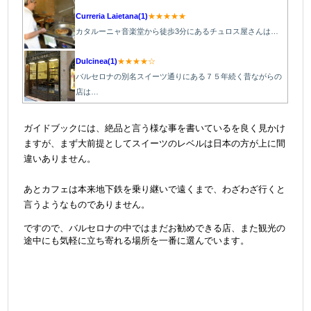
Curreria Laietana(1)
★★★★★
カタルーニャ音楽堂から徒歩3分にあるチュロス屋さんは…
Dulcinea(1)
★★★★☆
バルセロナの別名スイーツ通りにある７５年続く昔ながらの
店は…
＠
ガイドブックには、絶品と言う様な事を書いているを良く見かけ
ますが、まず大前提としてスイーツのレベルは日本の方が上に間
違いありません。
@
あとカフェは本来地下鉄を乗り継いで遠くまで、わざわざ行くと
言うようなものでありません。
ですので、バルセロナの中ではまだお勧めできる店、また観光の
途中にも気軽に立ち寄れる場所を一番に選んでいます。