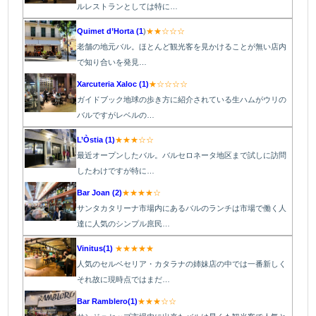
ルレストランとしては特に…
Quimet d’Horta (1
)
★★☆☆☆
老舗の地元バル。ほとんど観光客を見かけることが無い店内
で知り合いを発見…
Xarcuteria Xaloc (1)
★☆☆☆☆
ガイドブック地球の歩き方に紹介されている生ハムがウリの
バルですがレベルの…
L’Òstia (1)
★★★☆☆
最近オープンしたバル。バルセロネータ地区まで試しに訪問
したわけですが特に…
Bar Joan (2)
★★★★☆
サンタカタリーナ市場内にあるバルのランチは市場で働く人
達に人気のシンプル庶民…
Vinitus(1)
★★★★★
人気のセルベセリア・カタラナの姉妹店の中では一番新しく
それ故に現時点ではまだ…
Bar Ramblero(1)
★★★☆☆