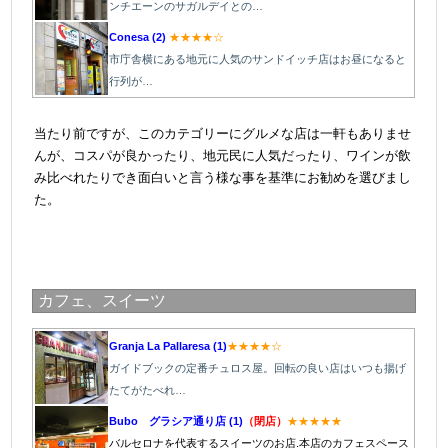
ンチエーンのサガルデイとの…
Conesa (2)
★★★★☆
市庁舎横にある地元に人気のサンドイッチ店はお昼になると
行列が
…
＠
当たり前ですが、このカテゴリーにグルメな店は一軒もありませ
んが、コスパが良かったり、地元民に人気だったり、ワインが飲
み比べれたりでき面白いと言う様な事を基準にお勧めを選びまし
た。
カフェ、スイーツ
Granja La Pallaresa (1)
★★★★☆
ガイドブックの定番チュロス屋。回転の良い店はいつも揚げ
たてがたべれ…
Bubo グラシア通り店 (1)
（閉店）
★★★★★
バルセロナを代表するスイーツのお店.本店のカフェスペース