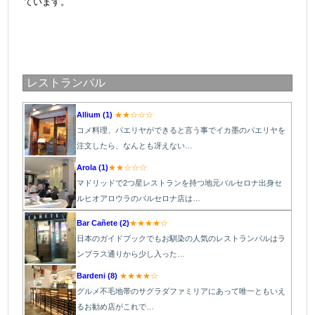
ています。
レストランバル
Allium (1)
★★☆☆☆
コメ料理、パエリヤができると言う事でイカ墨のパエリヤを
注文したら、なんとも冴えない…
Arola (1)
★★☆☆☆
マドリッドで2つ星レストランを持つ地元バルセロナ出身セ
ルヒオアロウラのバルセロナ店は…
Bar Cañete (2)
★★★★☆
日本のガイドブックでもお馴染の人気のレストランバルはラ
ンブラス通りから少し入った…
Bardeni (8)
★★★★☆
グルメ不毛地帯のサグラダファミリアにあって唯一ともいえ
るお勧め店がこれで…