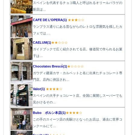
スペインを代表するチョコ職人と呼ばれるオリールバラゲの
新店は…
CAFE DE L’OPERA(1)
★★
★
☆☆
ランブラス通りにある昔ながらのレトロな雰囲気を残したカ
フェでは….
CAELUM(1)
★★☆☆☆
ガイドブックで広く紹介されてる店。修道院で作られるお菓
子は…
Chocolates Brescó(1)
★☆☆☆☆
ガウディ建築カサ・カルベットと名に出来たチョコレート専
門店。店内に併設され…
Valor(1)
★★★★☆
スペインの大手チョコレート店。全国に展開しスーパーでも
見かけるその…
Bubo ボルン本店(1)
★★★★☆
この手のスイーツ店の先駆けとなったお店は、過去に世界コ
ンクールにて…