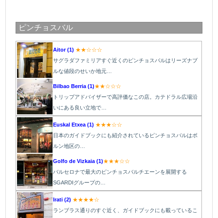
ピンチョスバル
Aitor (1)
★★☆☆☆
サグラダファミリアすぐ近くのピンチョスバルはリーズナブ
ルな値段のせいか地元…
Bilbao Berria (1)
★★☆☆☆
トリップアドバイザーで高評価なこの店。カテドラル広場沿
いにある良い立地で…
Euskal Etxea (1)
★★★☆☆
日本のガイドブックにも紹介されているピンチョスバルはボ
ルン地区の…
Golfo de Vizkaia (1)
★★★☆☆
バルセロナで最大のピンチョスバルチエーンを展開する
SGARDIグループの…
Irati (2)
★★★★☆
ランブラス通りのすぐ近く、ガイドブックにも載っているこ