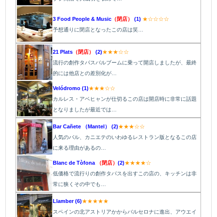
3 Food People & Music
（閉店）
(1)
★☆☆☆☆
予想通りに閉店となったこの店は笑…
21 Plats
（閉店）
(2)
★★★☆☆
流行の創作タパスバルブームに乗って開店しましたが、最終
的には他店との差別化が…
Velódromo (1)
★★★☆☆
カルレス・アベヒャンが仕切るこの店は開店時に非常に話題
となりましたが最近では…
Bar Cañete （Mantel） (2)
★★★☆☆
人気のバル、カニエテのいわゆるレストラン版となるこの店
に来る理由があるの…
Blanc de Tòfona
（閉店）
(2)
★★★★☆
低価格で流行りの創作タパスを出すこの店の、キッチンは非
常に狭くその中でも…
Llamber (6)
★★★★★
スペインの北アストリアかからバルセロナに進出、アウエイ