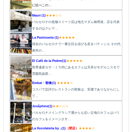
に比べこの…
Mauri (1)
★★★☆☆
バルセロナの老舗スイーツ店は地元マダム御用達。店を代表
するのはクレマ…
La Pastisseria (1)
★★★★★
現在のバルセロナで一番注目を浴びる若きパティシエ.その代
表作の…
El Cafè de la Pedrer(1)
★★★★★
世界遺産カサ・ミラ内にあるカフェは天井がモデルニスモで
雰囲気抜群…
Embat・朝食(1)
★★★★☆
コスパで定評のレストランの朝食は、安価でありながらにし
て…
Joséphine(1)
★★☆☆☆
バルセロナメイングラシア通からも近い立地のカフェはパリ
のカフェをイメージさす…
La Xocolateria by ..(1)
（閉店）
★★★★☆