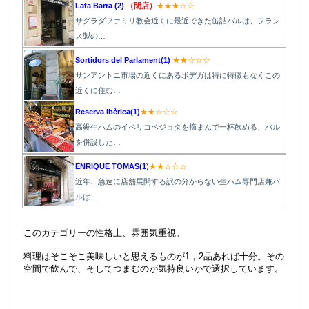
Lata Barra (2)
（閉店）
★★★☆☆
サグラダファミリ教会近くに最近できた缶詰バルは、フラン
ス製の…
Sortidors del Parlament(1)
★★☆☆☆
サンアントニ市場の近くにあるボデガは特に特徴もなくこの
近くに住む…
Reserva Ibèrica(1)
★★☆☆☆
高級生ハムのイベリコベジョタを摘まんで一杯飲める、バル
を併設した…
ENRIQUE TOMAS(
1
)
★★☆☆☆
近年、急速に店舗展開する訳の分からない生ハム専門店兼バ
ルは…
＠
このカテゴリーの性格上、雰囲気重視。
料理はそこそこ美味しいと思えるものが1，2品あれば十分。その
空間で飲んで、そしてつまむのが気持良いかで選択しています。