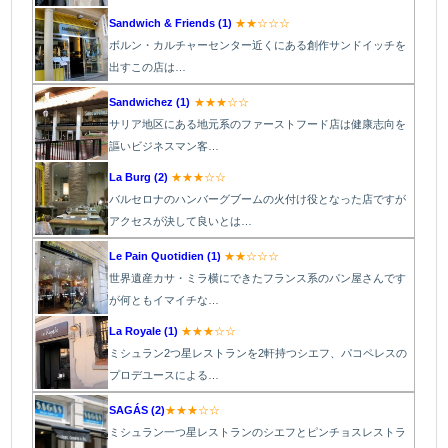
Sandwich & Friends (1)
★★☆☆☆
ボルン・カルチャーセンター近くにある創作サンドイッチを
出すこの店は
…
Sandwichez (1)
★★★☆☆
サリア地区にある地元系のファーストフード店は健康志向を
謳いビジネスマン客…
La Burg (2)
★★★☆☆
バルセロナのハンバーグブームの火付け役となった店ですが
アクセスが決して良いとは
…
Le Pain Quotidien (1)
★★☆☆☆
世界遺産カサ・ミラ横にできたフランス系のパン屋さんです
が何ともイマイチな…
La Royale (1)
★★★☆☆
ミシュラン2つ星レストランを2軒持つシエフ、パコペレスの
プロデユースによる
…
SAGÁS (2)
★★★☆☆
ミシュラン一つ星レストランのシエフとピンチョスレストラ