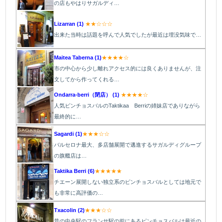
の店もやはりサガルディ…
Lizarran (1)
★★☆☆☆
出来た当時は話題を呼んで人気でしたが最近は埋没気味で…
Maitea Taberna (1)
★★★★☆
市の中心から少し離れアクセス的には良くありませんが、注
文してから作ってくれる…
Ondarra-berri（閉店） (1)
★★★★☆
人気ピンチョスバルのTaktikaa Berriの姉妹店でありながら
最終的に…
Sagardi (1)
★★★☆☆
バルセロナ最大、多店舗展開で邁進するサガルディグループ
の旗艦店は…
Taktika Berri (6)
★★★★★
チエーン展開しない独立系のピンチョスバルとしては地元で
も非常に高評価の…
Txacolin (2)
★★★☆☆
昔の中央駅のフランサ駅の前にあるピンチョスバルは最近の