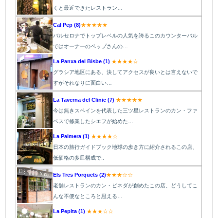
くと最近できたレストラン…
Cal Pep (8)
★★★★★
バルセロナでトップレベルの人気を誇るこのカウンターバル
ではオーナーのペップさんの…
La Panxa del Bisbe (1)
★★★★☆
グラシア地区にある、決してアクセスが良いとは言えないで
すがそれなりに面白い…
La Taverna del Clinic (7)
★★★★★
今は無きスペインを代表した三ツ星レストランのカン・ファ
ベスで修業したシエフが始めた…
La Palmera (1)
★★★★☆
日本の旅行ガイドブック地球の歩き方に紹介されるこの店、
低価格の多皿構成で..
Els Tres Porquets (2)
★★★☆☆
老舗レストランのカン・ピネダが創めたこの店、どうしてこ
んな不便なところと思える…
La Pepita (1)
★★★☆☆