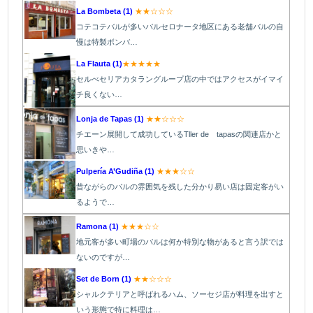
La Bombeta (1)
★★☆☆☆
コテコテバルが多いバルセロナータ地区にある老舗バルの自
慢は特製ボンバ…
La Flauta (1)
★★★★★
セルべセリアカタラングループ店の中ではアクセスがイマイ
チ良くない…
Lonja de Tapas (1)
★★☆☆☆
チエーン展開して成功しているTller de tapasの関連店かと
思いきや…
Pulpería A’Gudiña (1)
★★★☆☆
昔ながらのバルの雰囲気を残した分かり易い店は固定客がい
るようで…
Ramona (1)
★★★☆☆
地元客が多い町場のバルは何か特別な物があると言う訳では
ないのですが…
Set de Born (1)
★★☆☆☆
シャルクテリアと呼ばれるハム、ソーセジ店が料理を出すと
いう形態で特に料理は…