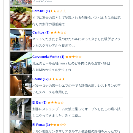
プにおんぶ…
Cata181 (1)
★★☆☆☆
すでに過去の店として認識される創作タパスバルも以前は流
行りの創作の最前線で…
Carlitos (1)
★★★☆☆
ネットでたまたま見つけたバルにやって来ました場所はフラ
ンセスクマシアから徒歩で…
Cervecería Moritz (1)
★★★☆☆
地元のビール会社moriｚ社のピル内にある直営バルは
ALKIMIAのジョルデジィの…
Coure (12)
★★★★★
バルセロナの若手シエフの中でも評価の高いレストランの空
いたスペースを利用した…
El Bar (1)
★★★☆☆
創作レストランブームの波に乗ってオープンしたこの店へ試
しにやってきました、近くに斎…
El Pecat (1)
★★★☆☆
ボルン地区サンタマリアダルマル教会横の路地を入ったて行