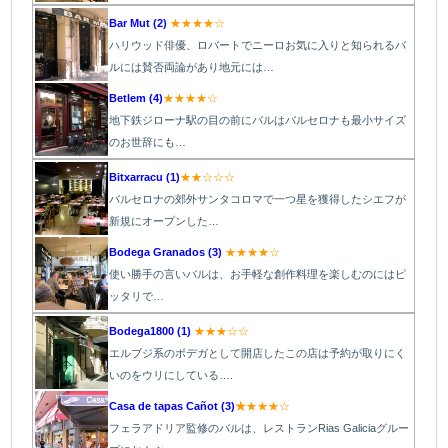
Bar Mut (2)
★★★★☆
ハリウッド俳優、ロバートでニーロお気に入りと知られるバ
ルには賛否両論があり地元には…
Betlem (4)
★★★★☆
地下鉄ジローナ駅の目の前にバルはバルセロナも最小サイズ
のお世辞にも…
Bitxarracu (1)
★★☆☆☆
バルセロナの郊外サンタコロマで一つ星を獲得したシエフが
新規にオープンした…
Bodega Granados (3)
★★★★☆
使い勝手の言いバルは、お手軽な創作料理を楽しむのにはピ
ッタリで…
Bodega1800 (1)
★★★☆☆
エルブジ系のボデガとして開店したこの店は予約が取りにく
いのをウリにしている….
Casa de tapas Cañot (3)
★
★★★☆
フェラアドリア監修のバルは、レストランRias Galiciaグルー