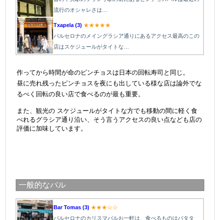
流行のオシャレさは…
Txapela (3)
★★★★★
バルセロナのメイングラシア通りにあるアクセス最高のこの
店はスケジュールがタイトな…
＠
作ってから時間が命のピンチョスは日本の回転寿司と同じ。
昼に売れ残ったピンチョスを夜にも出している様な店は論外でな
るべく回転の良い店で食べるのが最も重要。
また、観光の スケジュールがタイトな方でも移動の間に軽く食
べれるグラシア通り沿い、そう言うアクセスの良い点なども店の
評価に加味しています。
一般的なバル
Bar Tomas (3)
★★★☆☆
バルセロナのカリスマバルお一軒は、食べるものはパタタ