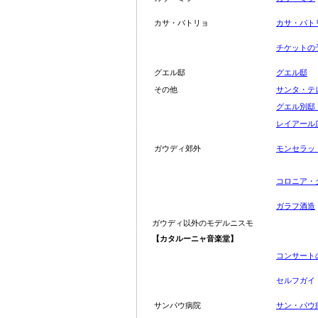
カサ・バトリョ
カサ・バト
チケットの
グエル邸
グエル邸
その他
サンタ・テ
グエル別
レイアール
ガウディ郊外
モンセラッ
コロニア・
ガラフ酒造
ガウディ以外のモデルニスモ
【
カタルーニャ音楽堂】
コンサート
セルフガイ
サンパウ病院
サン・パウ