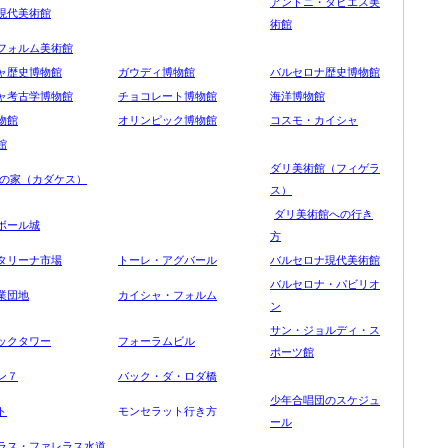
アントニ・タピエス美
現代美術館
術館
フォルム美術館
ャ歴史博物館
ガウディ博物館
バルセロナ歴史博物館
ャ考古学博物館
チョコレート博物館
海洋博物館
物館
オリンピック博物館
コスモ・カイシャ
館
ダリ美術館（フィゲラ
卵の家（カダケス）
ス）
ダリ美術館への行き
ボール城
方
タリーナ市場
トーレ・アグバール
バルセロナ現代美術館
バルセロナ・パビリオ
業団地
カイシャ・フォルム
ン
サン・ジョルディ・ス
ックタワー
フォーラムビル
ポーツ館
ン７
バック・ダ・ロダ橋
少年合唱団のスケジュ
ト
モンセラット行き方
ール
ラス・ファレラス水道