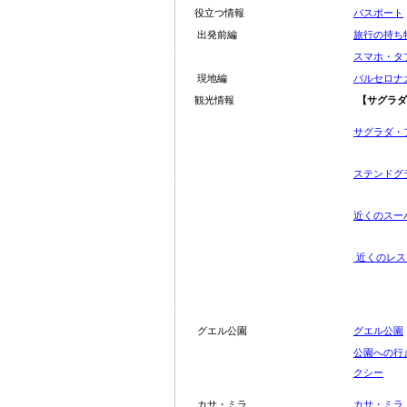
役立つ情報
パスポート
出発前編
旅行の持ち
スマホ・タ
現地編
バルセロナ
観光情報
【サグラダ
サグラダ・
ステンドグ
近くのスー
近くのレスト
グエル公園
グエル公園
公園への行
クシー
カサ・ミラ
カサ・ミラ