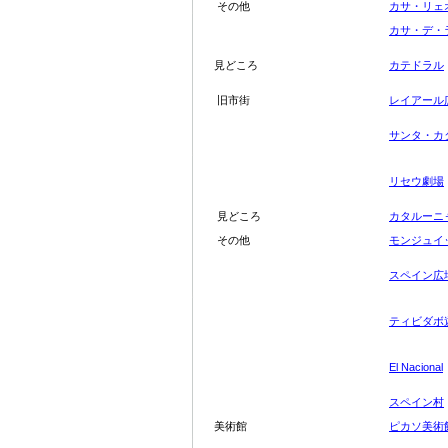
その他
カサ・リェ
カサ・デ・
見どころ
カテドラル
旧市街
レイアール
サンタ・カ
リセウ劇場
見どころ
カタルーニ
その他
モンジュイ
スペイン広
ティビダボ
El
Na
cional
スペイン村
美術館
ピカソ美術