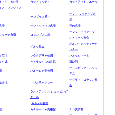
オ・イ・モレラ
カサ・マルティ
カサ・アマトリエール
ラス・プンシャス
サン・
ジョセップ市
ランブラス通り
場
広場
サン・ジャウマ広場
王の広場
サンタ・マリア・ダ
タリーナ市場
コロンブスの塔
ル・マール教会
ボルン・カルチャーセ
メルセ教会
ンター
ャ広場
シウタデリャ公園
バルセロネータ
ック城
ぺドラルべス修道院
凱
旋門
オリンピック・スタジ
場
バルセロナ動物園
アム
サグラド・コラソン教
遊園地
マジカ噴水ショー
会
ラス・ア
レナス
ショッピング
モール
カルメル要塞
館
カタルーニャ美術館
ミロ美術館