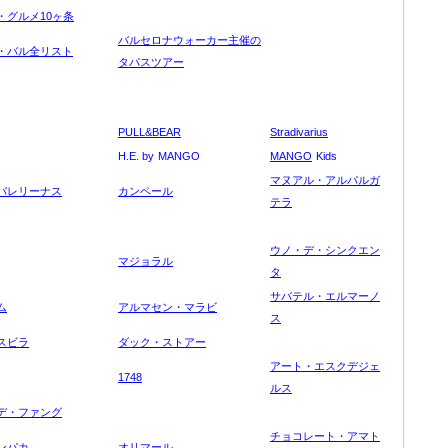
・グルメ10ヶ条
バルセロナウォーカー主催の
・バル全リスト
タパスツアー
PULL&BEAR
Stradivarius
H.E. by
MANGO
MANGO
Kids
マヌアル・アルパルガ
バレリーナス
カンペール
テラ
ウノ・デ・シンクエン
マジョ
ラ
ル
タ
サバテル・エルマーノ
ム
アルマセン・マラビ
ス
スビラ
ダック・ストアー
アート・エスクデジェ
1748
ルス
デ・ファング
チョコレート・アマト
ンパカ
オリマール