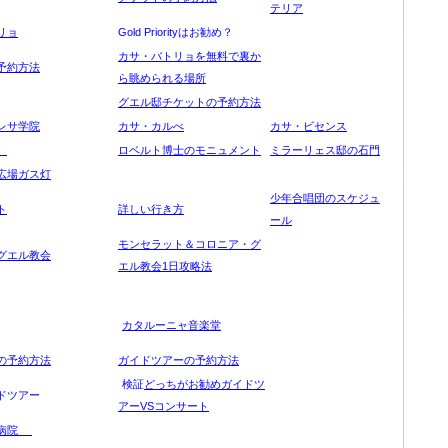
テリア
リョ
Gold Priorityはお勧め？
カサ・バトリョを無料で裏か
予約方法
ら眺められる場所
グエル邸チケットの予約方法
レサ学院
カサ・カルべ
カサ・ビセンス
邸
ロベルト博士のモニュメント
ミラーリェス邸の石門
広場ガス灯
少年合唱団のスケジュ
ト
詳しい行き方
ール
モンセラット＆コロニア・グ
グエル教会
エル教会1日攻略法
カタルーニャ音楽堂
の予約方法
ガイドツアーの予約方法
検証
どっちがお勧めガイドツ
ドツアー
アーVSコンサート
病院