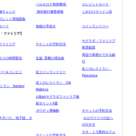
バルセロナ両替事情
クレジットカード
物チェック
海外旅行傷害保険
これだけスペイン語
ブレット用地図集
カード
免税の手続き
コインランドリー
・ファミリア】
サグラダ・ファミリア
ファミリア
チケットの予約方法
夜景観賞
周辺で両替ができる銀
ラスの時間変化
生誕 受難の塔比較
行
近くのレストラン
パー＆コンビニ
近コインランドリー
Piazzenza
近くのレストラン Olé
ラン Bardeni
Mallorca
お勧めサグラダファミリア撮
影ポイント4選
ガウディ博物館
チケットの予約方法
き方バス、地下鉄、タ
カルヴァリーの丘へ
の行き方
カサ・ミラ館内カフェ
チケットの予約方法