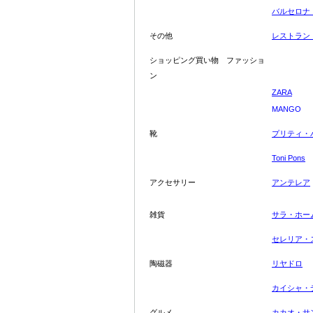
バルセロナ
その他
レストラン
ショッピング買い物
ファッショ
ン
ZA
R
A
MAN
G
O
靴
プリティ・
Toni Pons
アクセサリー
アンテレア
雑貨
サラ・ホー
セレリア・
陶磁器
リヤドロ
カイシャ・
グルメ
カカオ・サ