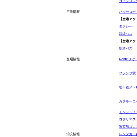
コインロッ
空港情報
バルセロナ
【空港アク
タクシー
路線バス
【空港アク
空港バス
交通情報
Renfe 
フランサ駅
地下鉄メト
カタルーニ
モンジュイ
ロダリアス
遊覧船ゴロ
治安情報
レンタカー