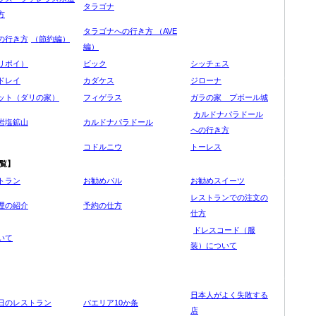
タラゴナ
方
タラゴ
ナへの行き方
（AVE
の行き方
（節約編）
編）
リポイ）
ビック
シッチェス
ドレイ
カダケス
ジローナ
ット（ダリの家）
フィゲラス
ガラの家 プボール城
カルドナパラドール
岩塩鉱山
カルドナパラドール
への行き方
コドルニウ
トーレス
覧】
トラン
お勧めバル
お勧めスイーツ
レストランでの注文の
理の紹介
予約の仕方
仕方
ドレスコード（服
いて
装）について
日本人がよく失敗する
日のレストラン
パエリア10か条
店