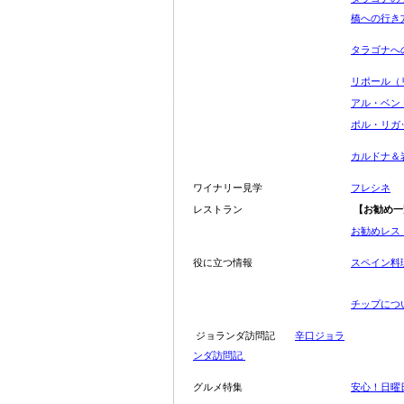
橋への行き
タラゴナへ
リポール（
アル・ベン
ポル・リガ
カルドナ＆
ワイナリー見学
フレシネ
レストラン
【
お勧め一
お勧めレス
役に立つ情報
スペイン料
チップにつ
ジョランダ訪問記
辛口ジョラ
ンダ訪問記
グルメ特集
安心！日曜