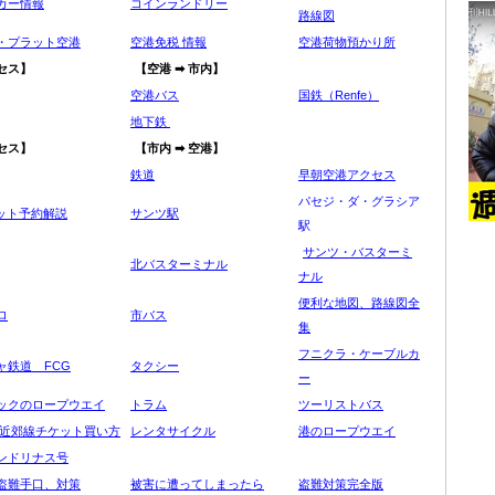
カー情報
コインランドリー
路線図
・プラット空港
空港免税 情報
空港荷物預かり所
セス】
【空港 ➡ 市内】
空港バス
国鉄（Renfe）
地下鉄
セス】
【市内 ➡ 空港】
鉄道
早朝空港アクセス
パセジ・ダ・グラシア
チケット予約解説
サンツ駅
駅
サンツ・バスターミ
北バスターミナル
ナル
便利な地図、路線図全
ロ
市バス
集
フニクラ・ケーブルカ
ャ鉄道 FCG
タクシー
ー
ックのロープウエイ
トラム
ツーリストバス
 近郊線チケット買い方
レンタサイクル
港のロープウエイ
ンドリナス号
盗難手口、対策
被害に遭ってしまったら
盗難対策完全版