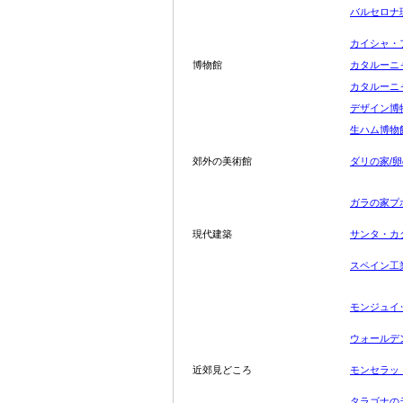
バルセロナ
カイシャ・
博物館
カタルーニ
カタルーニ
デザイン博
生ハム博物
郊外の美術館
ダリの家/
ガラの家プ
現代建築
サンタ・カ
スペイン工
モンジュイ
ウォールデ
近郊見どころ
モンセラッ
タラゴナの