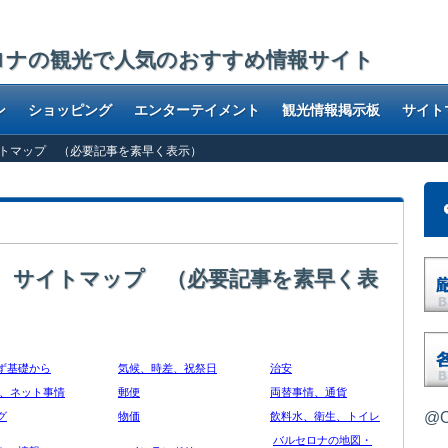
ロナの観光で人気のおすすめ情報サイト
ン
ショッピング
エンターテイメント
観光情報掲示板
サイト
トマップ （必要記事を素早く表示）
 サイトマップ （必要記事を素早く表
ず基礎から
気候、時差、祝祭日
治安
Fi、ネット事情
郵便
両替事情、通貨
@O
グ
物価
飲料水、衛生、トイレ
バルセロナの地図・