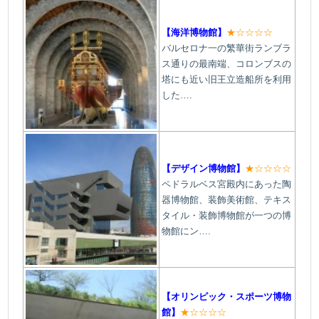
【海洋博物館】
★☆☆☆☆
バルセロナ一の繁華街ランブラ
ス通りの最南端、コロンブスの
塔にも近い旧王立造船所を利用
した….
【デザイン博物館】
★☆☆☆☆
ペドラルベス宮殿内にあった陶
器博物館、装飾美術館、テキス
タイル・装飾博物館が一つの博
物館にン
….
【オリンピック・スポーツ博物
館】
★☆☆☆☆