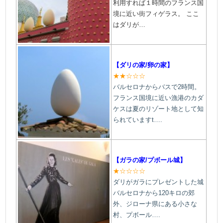
利用すれば１時間のフランス国
境に近い街フィゲラス。 ここ
はダリが…
【ダリの家/卵の家】
★★☆☆☆
バルセロナからバスで2時間。
フランス国境に近い漁港のカダ
ケスは夏のリゾート地として知
られていますt….
【ガラの家/プボール城】
★☆☆☆☆
ダリがガラにプレゼントした城
バルセロナから120キロの郊
外、ジローナ県にある小さな
村、プボール
….