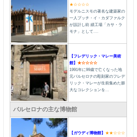
★☆☆☆☆
モデルニスモの著名な建築家の
一人プッチ・イ・カダファルク
が設計し紡 績工場「カサ・ラ
モナ」として
….
【フレデリック・マレー美術
館】
★☆☆☆☆
1991年に99歳で亡くなった地
元バルセロナの彫刻家のフレデ
リック・マレーが生前集めた膨
大なコレクションを…
バルセロナの主な博物館
【
ガウディ博物館】
★★☆☆☆