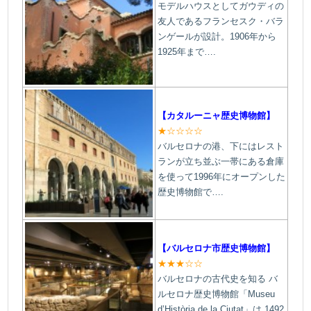
モデルハウスとしてガウディの
友人であるフランセスク・バラ
ンゲールが設計。1906年から
1925年まで….
【カタルーニャ歴史博物館】
★☆☆☆☆
バルセロナの港、下にはレスト
ランが立ち並ぶ一帯にある倉庫
を使って1996年にオープンした
歴史博物館で….
【バルセロナ市歴史博物館】
★★★☆☆
バルセロナの古代史を知る バ
ルセロナ歴史博物館「Museu
d’Història de la Ciutat」は 1492