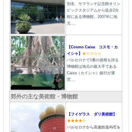
別名、サマランチ記念館オリン
ピックスタジアムから徒歩2分
程にある博物館。2007年に地
元….
【Cosmo Caixa コスモ・カ
イシャ】
★☆☆☆☆
バルセロナで1番の規模を誇る
博物館は地元の最大手である
Caixa（カイシャ）銀行が運
営….
郊外の主な美術館・博物館
【フイゲラス ダリ美術館】
★★★★
☆
バルセロナから高速鉄道AVEを