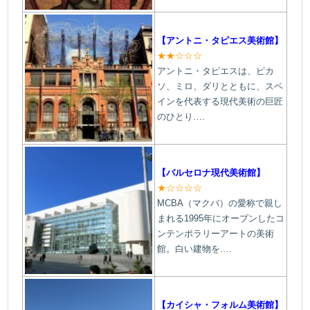
【アントニ・タピエス美術館】
★★☆☆☆
アントニ・タピエスは、ピカ
ソ、ミロ、ダリとともに、スペ
インを代表する現代美術の巨匠
のひとり….
【バルセロナ現代美術館】
★☆☆☆☆
MCBA（マクバ）の愛称で親し
まれる1995年にオープンしたコ
ンテンポラリーアートの美術
館。白い建物を….
【カイシャ・フォルム美術館】