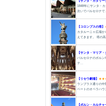
【サンタ・カタリー
1848年にサンタ
次いでバルセロナで…
【
コロンブスの塔】
カタルーニャ広場か
えてきます。 塔の高
【サンタ・マリア・
バルセロナのボルン
テ…
【
リセウ劇場
】
★★
ランブラス通りの中間
ベートのオペラハウ
【ボルン・カルチャ