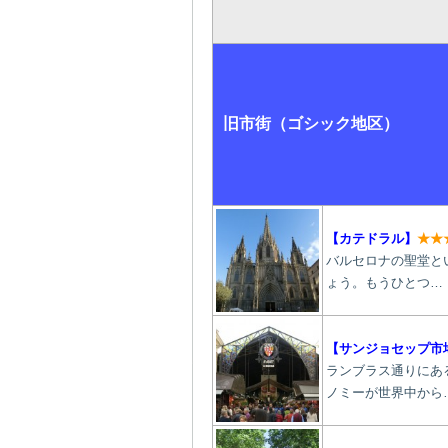
旧市街（ゴシック地区）
【カテドラル】
★★
バルセロナの聖堂と
ょう。もうひとつ…
【サンジョセップ市
ランブラス通りにあ
ノミーが世界中から