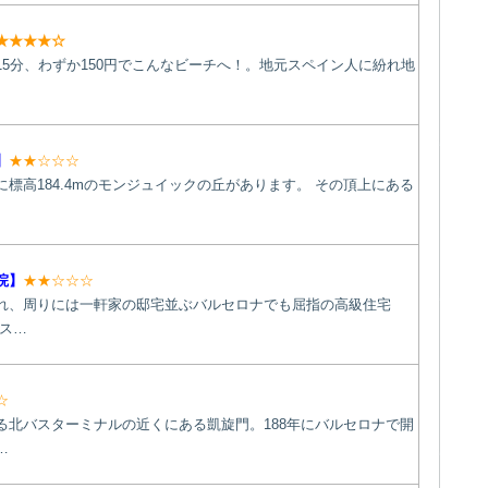
★★★★☆
15分、わずか150円でこんなビーチへ！。地元スペイン人に紛れ地
】
★★☆☆☆
標高184.4mのモンジュイックの丘があります。 その頂上にある
院】
★★☆☆☆
れ、周りには一軒家の邸宅並ぶバルセロナでも屈指の高級住宅
ベス…
☆
る北バスターミナルの近くにある凱旋門。188年にバルセロナで開
…