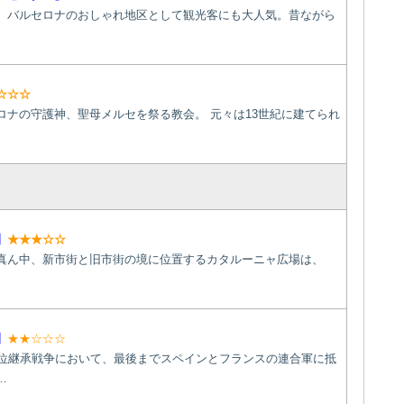
、バルセロナのおしゃれ地区として観光客にも大人気。昔ながら
☆☆☆
ロナの守護神、聖母メルセを祭る教会。 元々は13世紀に建てられ
】
★★★☆☆
真ん中、新市街と旧市街の境に位置するカタルーニャ広場は、
】
★★☆☆☆
王位継承戦争において、最後までスペインとフランスの連合軍に抵
…