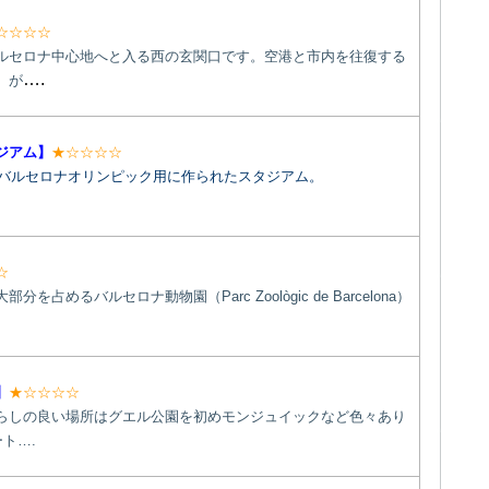
☆☆☆☆
ルセロナ中心地へと入る西の玄関口です。空港と市内を往復する
….
）が
ジアム】
★☆☆☆☆
れたバルセロナオリンピック用に作られたスタジアム。
☆
を占めるバルセロナ動物園（Parc Zoològic de Barcelona）
】
★
☆☆☆☆
らしの良い場所はグエル公園を初めモンジュイックなど色々あり
ト….