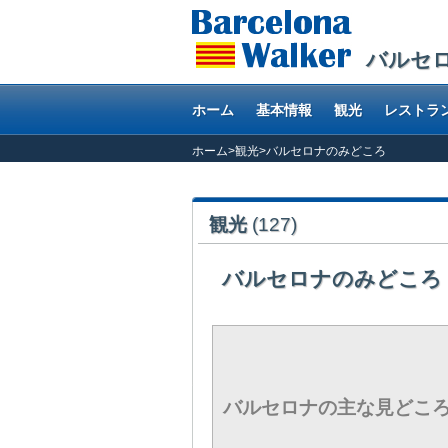
バルセ
ホーム
基本情報
観光
レストラ
ホーム
>
観光
>
バルセロナのみどころ
観光
(127)
バルセロナのみどこ
バルセロナの主な見どこ