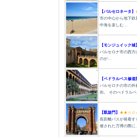
【
バルセロネータ
】
市の中心から
地下鉄
中海を楽しむ…
【
モンジュイック城
バルセロナ市の西方に
のが…
【ペドラルベス修道
バルセロナの市の外
街。 そのぺドラル
【凱旋門】
★★☆☆
長距離バスが発着す
催された万博の際に