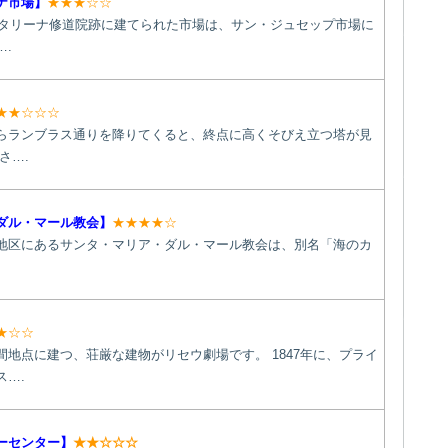
ナ市場】
★★★☆☆
・カタリーナ修道院跡に建てられた市場は、サン・ジュセップ市場に
.
★★☆☆☆
らランブラス通りを降りてくると、終点に高くそびえ立つ塔が見
さ….
ダル・マール教会】
★★★★☆
地区にあるサンタ・マリア・ダル・マール教会は、別名「海のカ
★☆☆
地点に建つ、荘厳な建物がリセウ劇場です。 1847年に、プライ
ス….
ーセンター】
★★☆☆☆