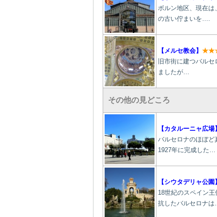
ボルン地区、現在は
の古い佇まいを….
【
メルセ教会
】
★★
旧市街に建つバルセ
ましたが…
その他の見どころ
【カタルーニャ広場
バルセロナのほぼど
1927年に完成した…
【
シウタデリャ公園
18世紀のスペイン
抗したバルセロナは