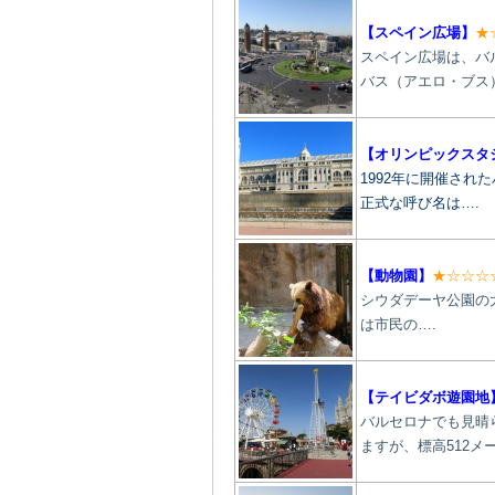
【スペイン広場】
★
スペイン広場は、バ
バス（アエロ・ブス
【オリンピックスタ
1992年に開催さ
正式な呼び名は….
【動物園】
★☆☆☆
シウダデーヤ公園の大部分
は市民の
….
【テイビダボ遊園地
バルセロナでも見晴
ますが、標高512メー