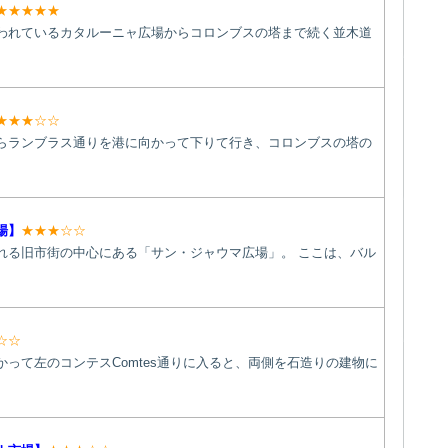
★★★★★
われているカタルーニャ広場からコロンブスの塔まで続く並木道
★★★☆☆
らランブラス通りを港に向かって下りて行き、コロンブスの塔の
場】
★★★☆☆
れる旧市街の中心にある「サン・ジャウマ広場」。 ここは、バル
☆☆
って左のコンテスComtes通りに入ると、両側を石造りの建物に