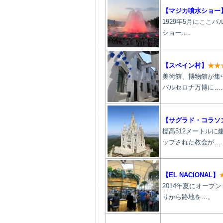
【マジカ噴水ショー
1929年5月にこ
ショー….
【スペイン村】
★★
美術館、博物館が集
バルセロナ万博に….
【サグラド・コラソ
標高512メートル
ップされた教会が…
【EL NACIONAL】
2014年夏にオープ
りから路地を…。