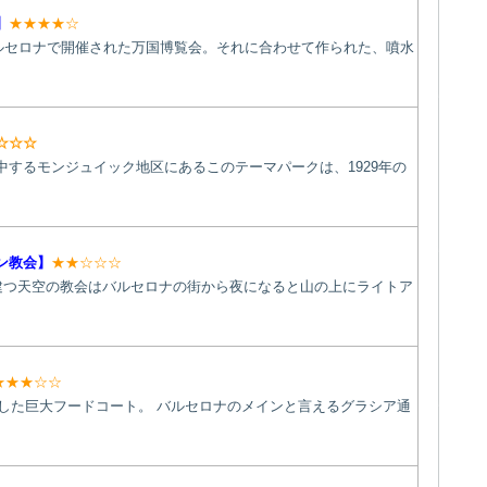
】
★★★★☆
こバルセロナで開催された万国博覧会。それに合わせて作られた、噴水
☆☆☆
中するモンジュイック地区にあるこのテーマパークは、1929年の
ン教会】
★★☆☆☆
に建つ天空の教会はバルセロナの街から夜になると山の上にライトア
★★★☆☆
ンした巨大フードコート。 バルセロナのメインと言えるグラシア通