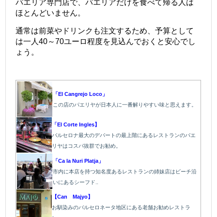
パエリア専門店で、パエリアだけを食べて帰る人は
ほとんどいません。
通常は前菜やドリンクも注文するため、予算として
は一人40～70ユーロ程度を見込んでおくと安心でし
ょう。
＠
「El Cangrejo Loco」
この店のパエリヤが日本人に一番解りやすい味と思えます。
「El Corte Ingles】
バルセロナ最大のデパートの最上階にあるレストランのパエ
リヤはコスパ抜群でお勧め。
「Ca la Nuri Platja」
市内に本店を持つ知名度あるレストランの姉妹店はビーチ沿
いにあるシーフド..
【Can Majyo】
お馴染みのバルセロネータ地区にある老舗お勧めレストラ