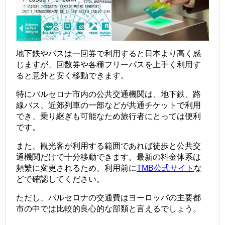
地下鉄やバスは一回券で利用すると日本より高く感
じますが、回数券や各種フリーパスを上手く利用す
ると意外と安く移動できます。
特にバルセロナ市内の公共交通機関は、地下鉄、路
線バス、近郊列車の一部などが共通チケットで利用
でき、乗り継ぎも可能なため旅行者にとっては便利
です。
また、観光客が利用する範囲であれば徒歩と公共交
通機関だけで十分移動できます。最新の料金体系は
頻繁に変更されるため、利用前に
TMB公式サイト
な
どで確認してください。
ただし、バルセロナの交通費はヨーロッパの主要都
市の中では比較的良心的な部類と言えるでしょう。