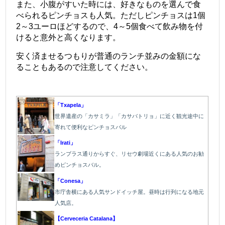
また、小腹がすいた時には、好きなものを選んで食
べられるピンチョスも人気。ただしピンチョスは1個
2～3ユーロほどするので、4～5個食べて飲み物を付
けると意外と高くなります。
安く済ませるつもりが普通のランチ並みの金額にな
ることもあるので注意してください。
「Txapela」
世界遺産の「カサミラ」「カサバトリョ」に近く観光途中に
寄れて便利なピンチョスバル
「Irati」
ランブラス通りからすぐ、リセウ劇場近くにある人気のお勧
めピンチョスバル。
「Conesa」
市庁舎横にある人気サンドイッチ屋。昼時は行列になる地元
人気店。
【Cerveceria Catalana】