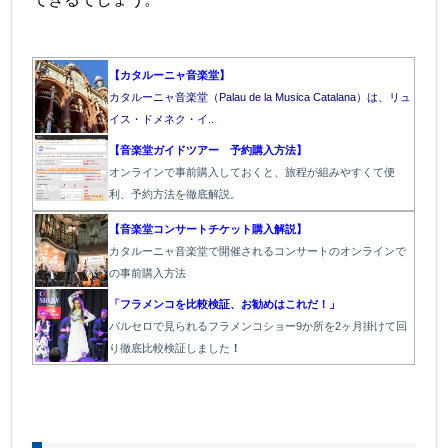
【カタルーニャ音楽堂】
カタルーニャ音楽堂（Palau de la Musica Catalana）は、リュ
イス・ドメネク・イ..
【音楽堂ガイドツアー 予約購入方法】
オンラインで事前購入しておくと、旅程が組みやすくて便
利、予約方法を徹底解説。
【音楽堂コンサートチケット購入解説】
カタルーニャ音楽堂で開催されるコンサートのオンラインで
の事前購入方法
「フラメンコを比較検証、お勧めはこれだ！」
バルセロで見られるフラメンコショー9か所を2ヶ月掛けて回
り徹底比較検証しました
！