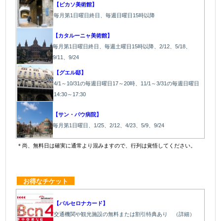
【ピカソ美術館】
毎月第1日曜日終日、毎週日曜日15時以降
【カタルーニャ美術館】
毎月第1日曜日終日、毎週土曜日15時以降、2/12、5/18、
9/11、9/24
【グエル邸】
4/1～10/31の毎週日曜日17～20時、11/1～3/31の毎週日曜日
14:30～17:30
【サン・パウ病院】
毎月第1日曜日、1/25、2/12、4/23、5/9、9/24
＊尚、無料日は確実に通常より混みますので、行列は覚悟してください。
＠
＠
お得なチケット
【バルセロナカード】
交通機関や観光施設の無料または割引特典あり （詳細）