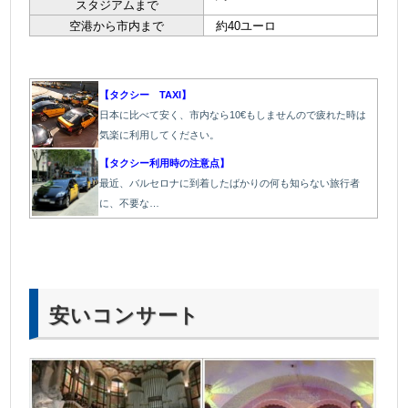
スタジアムまで
空港から市内まで
約40ユーロ
＠
【タクシー TAXI】
日本に比べて安く、市内なら10€もしませんので疲れた時は
気楽に利用してください。
【タクシー利用時の注意点】
最近、バルセロナに到着したばかりの何も知らない旅行者
に、不要な…
安いコンサート