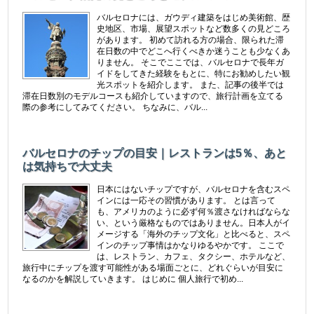
バルセロナには、ガウディ建築をはじめ美術館、歴
史地区、市場、展望スポットなど数多くの見どころ
があります。 初めて訪れる方の場合、限られた滞
在日数の中でどこへ行くべきか迷うことも少なくあ
りません。 そこでここでは、バルセロナで長年ガ
イドをしてきた経験をもとに、特にお勧めしたい観
光スポットを紹介します。 また、記事の後半では
滞在日数別のモデルコースも紹介していますので、旅行計画を立てる
際の参考にしてみてください。 ちなみに、バル...
バルセロナのチップの目安｜レストランは5％、あと
は気持ちで大丈夫
日本にはないチップですが、バルセロナを含むスペ
インには一応その習慣があります。 とは言って
も、アメリカのように必ず何％渡さなければならな
い、という厳格なものではありません。日本人がイ
メージする「海外のチップ文化」と比べると、スペ
インのチップ事情はかなりゆるやかです。 ここで
は、レストラン、カフェ、タクシー、ホテルなど、
旅行中にチップを渡す可能性がある場面ごとに、どれぐらいが目安に
なるのかを解説していきます。 はじめに 個人旅行で初め...