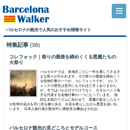
バルセロナの観光で人気のおすすめ情報サイト
特集記事
(38)
コレフォック｜祭りの最後を締めくくる悪魔たちの
火祭り
バルセロナでは、各地区ごとに一年を通してさまざ
まな祭りが行われます。その祭りの最後を締めくく
る恒例行事の一つが、コレフォックです。 コレフ
ォックの歴史は意外にもそれほど古くありません
が、今ではバルセロナだけでなく、カタルーニャ地
方を代表する名物行事の一つになっています。 強
烈な太鼓のリズムに合わせて、悪魔の姿をした人々
が松明や花火を手に街を練り歩き、火花を散らしながら悪霊を追い払
います。 日本人旅行者が観光中に偶然見る機会はそれほ...
バルセロナ観光の見どころとモデルコース