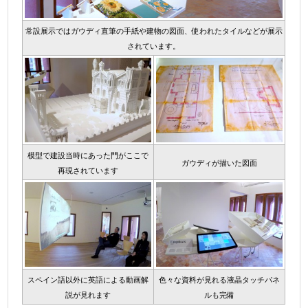
常設展示ではガウディ直筆の手紙や建物の図面、使われたタイルなどが展示
されています。
模型で建設当時にあった門がここで
ガウディが描いた図面
再現されています
スペイン語以外に英語による動画解
色々な資料が見れる液晶タッチパネ
説が見れます
ルも完備