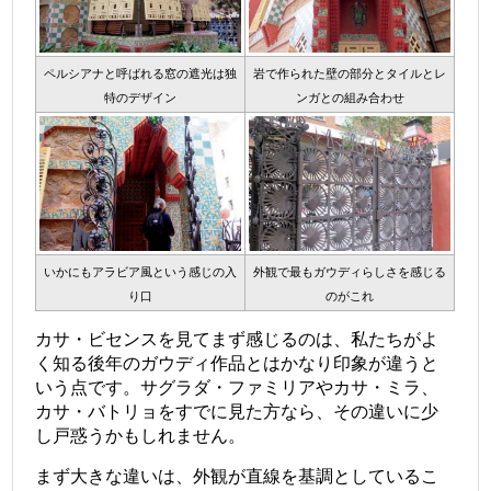
ペルシアナと呼ばれる窓の遮光は独
岩で作られた壁の部分とタイルとレ
特のデザイン
ンガとの組み合わせ
いかにもアラビア風という感じの入
外観で最もガウディらしさを感じる
り口
のがこれ
カサ・ビセンスを見てまず感じるのは、私たちがよ
く知る後年のガウディ作品とはかなり印象が違うと
いう点です。サグラダ・ファミリアやカサ・ミラ、
カサ・バトリョをすでに見た方なら、その違いに少
し戸惑うかもしれません。
まず大きな違いは、外観が直線を基調としているこ