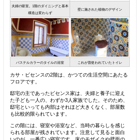
夫婦の寝室。1階のダイニングと基本
壁に施された植物のデザイン
構造は変わらず
パステルカラーのタイルの浴室
これが昔使われていたトイレ
カサ・ビセンスの2階は、かつての生活空間にあたる
フロアです。
邸宅の主であったビセンス家は、夫婦と養子に迎え
た子ども一人の、わずか3人家族でした。そのため、
邸宅といっても内部はそれほど大きくなく、部屋数
も比較的限られています。
この階には、寝室や浴室など、当時の暮らしを感じ
られる部屋が残されています。注意して見ると面白
いのが、一番広い寝室です。床のモザイクや壁面の