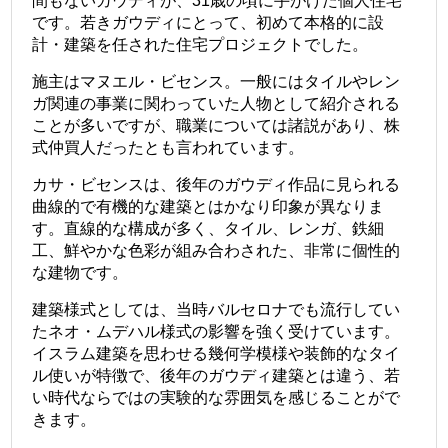
間もないガウディが、31歳の頃に手がけた個人住宅
です。若きガウディにとって、初めて本格的に設
計・建築を任された住宅プロジェクトでした。
施主はマヌエル・ビセンス。一般にはタイルやレン
ガ関連の事業に関わっていた人物として紹介される
ことが多いですが、職業については諸説があり、株
式仲買人だったとも言われています。
カサ・ビセンスは、後年のガウディ作品に見られる
曲線的で有機的な建築とはかなり印象が異なりま
す。直線的な構成が多く、タイル、レンガ、鉄細
工、鮮やかな色彩が組み合わされた、非常に個性的
な建物です。
建築様式としては、当時バルセロナでも流行してい
たネオ・ムデハル様式の影響を強く受けています。
イスラム建築を思わせる幾何学模様や装飾的なタイ
ル使いが特徴で、後年のガウディ建築とは違う、若
い時代ならではの実験的な雰囲気を感じることがで
きます。