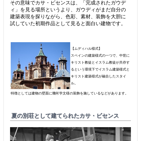
その意味でカサ・ビセンスは、「完成されたガウデ
ィ」を見る場所というより、ガウディがまだ自分の
建築表現を探りながら、色彩、素材、装飾を大胆に
試していた初期作品として見ると面白い建物です。
【ムディハル様式】
スペインの建築様式の一つで、中世に
キリスト教徒とイスラム教徒が共存す
るという環境下でイスラム建築様式と
キリスト建築様式が融合したスタイ
ル。
特徴としては建物の壁面に幾何学文様の装飾を施しているなどがあります。
夏の別荘として建てられたカサ・ビセンス