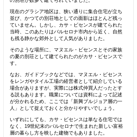
の別荘が数多く建てられていました。
現在のグラシア地区は、狭い通りに集合住宅が立ち
並び、かつての別荘地としての面影はほとんど残っ
ていません。しかし、カサ・ビセンスが建てられた
当時、このあたりはバルセロナ市内から近く、自然
も残る静かな郊外として人気がありました。
そのような場所に、マヌエル・ビセンスとその家族
の夏の別荘として建てられたのがカサ・ビセンスで
す。
なお、ガイドブックなどでは、マヌエル・ビセンス
をレンガやタイル工場の経営者として紹介している
場合がありますが、実際には株式仲買人だったとす
る説もあります。職業については資料によって記述
が分かれるため、ここでは「新興ブルジョア層の一
人」として捉えておくと分かりやすいでしょう。
いずれにしても、カサ・ビセンスは単なる住宅では
なく、19世紀末のバルセロナで生まれた新しい富裕
層の暮らし方を映した建物でもありました。