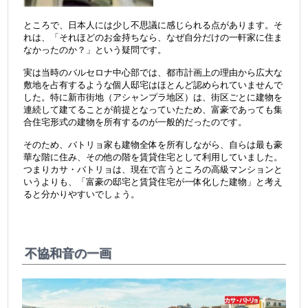
ところで、日本人には少し不思議に感じられる点があります。
そ
れは、
「それほどのお金持ちなら、なぜ自分だけの一軒家に住ま
なかったのか？」
という疑問です。
実は当時のバルセロナ中心部では、都市計画上の理由から広大な
敷地を占有するような個人邸宅はほとんど認められていませんで
した。
特に新市街地（アシャンプラ地区）は、街区ごとに建物を
連続して建てることが前提となっていたため、富豪であっても集
合住宅形式の建物を所有するのが一般的だったのです。
そのため、バトリョ家も建物全体を所有しながら、自らは最も豪
華な階に住み、その他の階を賃貸住宅として利用していました。
つまりカサ・バトリョは、現在で言うところの高級マンションと
いうよりも、「富豪の邸宅と賃貸住宅が一体化した建物」と考え
ると分かりやすいでしょう。
不協和音の一画