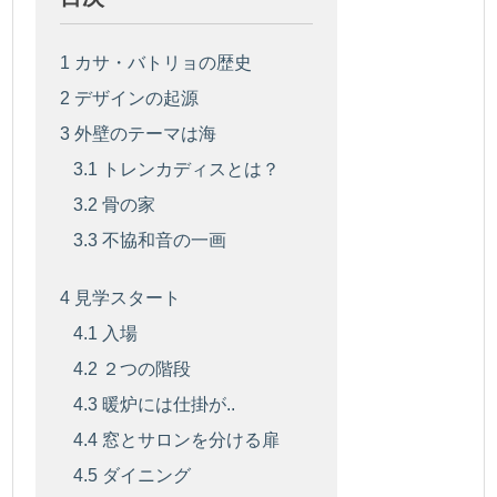
1
カサ・バトリョの歴史
2
デザインの起源
3
外壁のテーマは海
3.1
トレンカディスとは？
3.2
骨の家
3.3
不協和音の一画
4
見学スタート
4.1
入場
4.2
２つの階段
4.3
暖炉には仕掛が..
4.4
窓とサロンを分ける扉
4.5
ダイニング