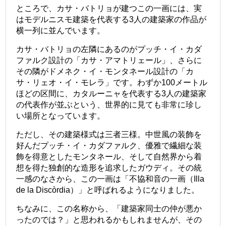
ところで、カサ・バトリョが建つこの一画には、実
はモデルニスモ建築を代表する3人の建築家の作品が
横一列に並んでいます。
カサ・バトリョの左隣にあるのがプッチ・イ・カダ
ファルク設計の「カサ・アマトリェール」、さらに
その隣がドメネク・イ・モンタネール設計の「カ
サ・リェオ・イ・モレラ」です。わずか100メートル
ほどの区間に、カタルーニャを代表する3人の建築家
の代表作が並ぶという、世界的に見ても非常に珍し
い場所となっています。
ただし、その建築様式は三者三様。中世風の装飾を
好んだプッチ・イ・カダファルク、優雅で繊細な装
飾を得意としたモンタネール、そして自然界から着
想を得た独創的な造形を追求したガウディ。その統
一感のなさから、この一画は「不協和音の一画（Illa
de la Discòrdia）」と呼ばれるようになりました。
ちなみに、この名称から、「建築家同士の仲が悪か
ったのでは？」と思われるかもしれませんが、その