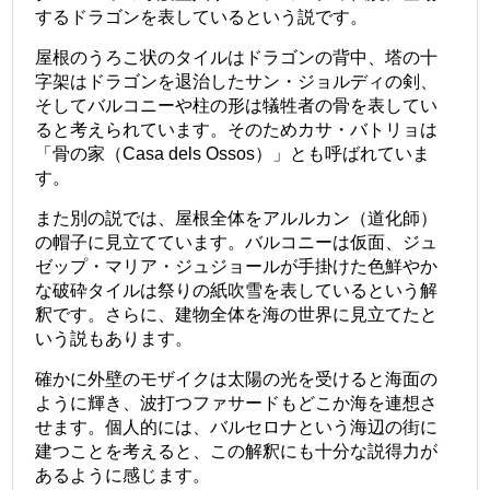
するドラゴンを表しているという説です。
屋根のうろこ状のタイルはドラゴンの背中、塔の十
字架はドラゴンを退治したサン・ジョルディの剣、
そしてバルコニーや柱の形は犠牲者の骨を表してい
ると考えられています。そのためカサ・バトリョは
「骨の家（Casa dels Ossos）」とも呼ばれていま
す。
また別の説では、屋根全体をアルルカン（道化師）
の帽子に見立てています。バルコニーは仮面、ジュ
ゼップ・マリア・ジュジョールが手掛けた色鮮やか
な破砕タイルは祭りの紙吹雪を表しているという解
釈です。さらに、建物全体を海の世界に見立てたと
いう説もあります。
確かに外壁のモザイクは太陽の光を受けると海面の
ように輝き、波打つファサードもどこか海を連想さ
せます。個人的には、バルセロナという海辺の街に
建つことを考えると、この解釈にも十分な説得力が
あるように感じます。