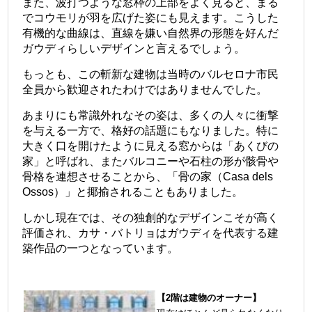
また、波打つような窓枠の上部をよく見ると、まる
でコウモリが羽を広げた姿にも見えます。こうした
有機的な曲線は、直線を嫌い自然界の形態を好んだ
ガウディらしいデザインと言えるでしょう。
もっとも、この斬新な建物は当時のバルセロナ市民
全員から歓迎されたわけではありませんでした。
あまりにも常識外れなその姿は、多くの人々に衝撃
を与える一方で、格好の話題にもなりました。特に
大きく口を開けたように見える窓からは「あくびの
家」と呼ばれ、またバルコニーや石柱の形が骸骨や
骨格を連想させることから、「骨の家（Casa dels
Ossos）」と揶揄されることもありました。
しかし現在では、その独創的なデザインこそが高く
評価され、カサ・バトリョはガウディを代表する建
築作品の一つとなっています。
【2階は建物のオーナー】