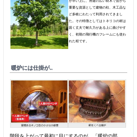
が早い上に、用途の広い材木で昔から
重要な資源として建物の柱、木工品な
ど多岐にわたって利用されてきまし
た。その特徴としてはトネリコの材は
固く丈夫で耐久力がある上に曲げやす
く、初期の飛行機のフレームにも使わ
れた程です。
暖炉には仕掛が..
階段を上がって最初に目にするのが、「暖炉の部