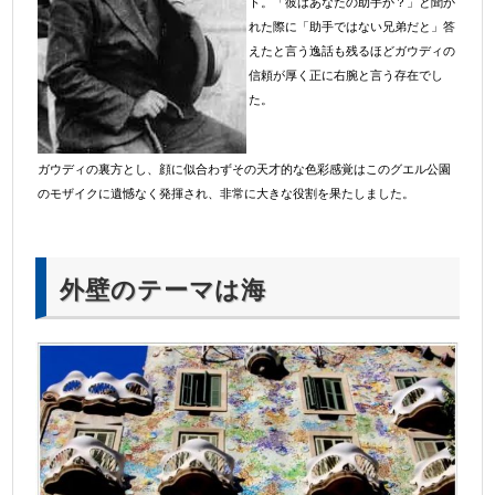
ト。「彼はあなたの助手か？」と聞か
れた際に「助手ではない兄弟だと」答
えたと言う逸話も残るほどガウディの
信頼が厚く正に右腕と言う存在でし
た。
ガウディの裏方とし、顔に似合わずその天才的な色彩感覚はこのグエル公園
のモザイクに遺憾なく発揮され、非常に大きな役割を果たしました。
外壁のテーマは海