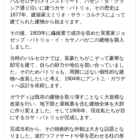
バルセロナのメインストリート、パセジ・ダ・グラ
シア通り沿いに建つカサ・バトリョ。その歴史は
1877年、建築家エミリオ・サラ・コルテスによって
建てられた建物から始まります。
その後、1903年に繊維業で成功を収めた実業家ジョ
ゼップ・バトリョ・イ・カサノバがこの建物を購入
しました。
当時のバルセロナでは、富豪たちがこぞって豪華な
邸宅を建て、自らの財力や地位を競い合っていまし
た。そのためバトリョも、周囲にはない個性的な建
物へ改装したいと考え、1904年にアントニ・ガウデ
ィへ設計を依頼します。
ガウディは既存の建物を取り壊すことなく大規模な
改築を行い、地下階と屋根裏を含む建物全体を大胆
に作り変えました。そして1906年、現在私たちが目
にするカサ・バトリョが完成します。
完成当初から、その独創的な外観は大きな話題とな
りました。波打つファサードや骨を思わせる柱の形