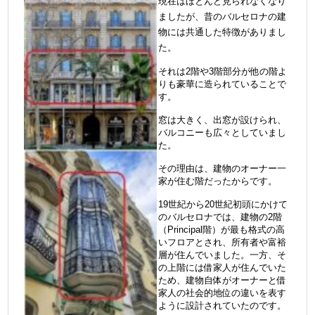
現在はほとんど見られなくなり
ましたが、昔のバルセロナの建
物には共通した特徴がありまし
た。
それは2階や3階部分が他の階よ
りも豪華に造られていることで
す。
窓は大きく、出窓が設けられ、
バルコニーも広々としていまし
た。
その理由は、建物のオーナー一
家が住む階だったからです。
19世紀から20世紀初頭にかけて
のバルセロナでは、建物の2階
（Principal階）が最も格式の高
いフロアとされ、所有者や富裕
層が住んでいました。一方、そ
の上階には借家人が住んでいた
ため、建物自体がオーナーと借
家人の社会的地位の違いを表す
ように設計されていたのです。