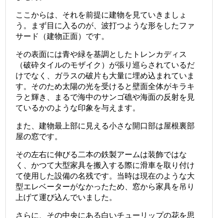
ここからは、それを前提に建物を見ていきましょ
う。まず目に入るのが、波打つような形をしたファ
サード（建物正面）です。
その表面には青や緑を基調としたトレンカディス
（破砕タイルのモザイク）が張り巡らされているだ
けでなく、ガラスの破片も大量に埋め込まれていま
す。そのため太陽の光を受けると壁面全体がキラキ
ラと輝き、まるで海中のサンゴ礁や海面の反射を見
ているかのような印象を与えます。
また、建物最上部に見える小さな開口部は屋根裏部
屋の窓です。
その左右に伸びる二本の鉄製アームは装飾ではな
く、かつて大型家具を搬入する際に滑車を取り付け
て使用した設備の名残です。当時は現在のような大
型エレベーターがなかったため、窓から家具を吊り
上げて運び込んでいました。
さらに、その中央にある白いチューリップの花を思