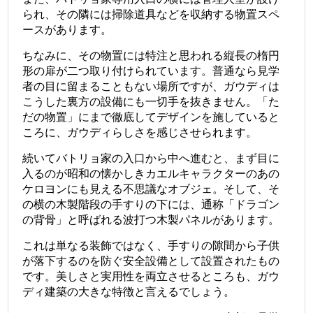
られ、その隣には掃除道具などを収納する物置スペ
ースがあります。
ちなみに、その物置には特注と思われる縦長の楕円
形の扉が二つ取り付けられています。普通なら見学
者の目に留まることもない場所ですが、ガウディは
こうした裏方の設備にも一切手を抜きません。「た
だの物置」にまで徹底してデザインを施していると
ころに、ガウディらしさを感じさせられます。
続いてバトリョ家の入口から中へ進むと、まず目に
入るのが昭和の懐かしきカエルキャラクターのあの
ケロヨンにも見える不思議なオブジェ。そして、そ
の横の木製階段の手すりの下には、通称「ドラゴン
の背骨」と呼ばれる波打つ木製パネルがあります。
これは単なる装飾ではなく、手すりの隙間から子供
が落下するのを防ぐ安全設備として設置されたもの
です。美しさと実用性を両立させるところも、ガウ
ディ建築の大きな特徴と言えるでしょう。