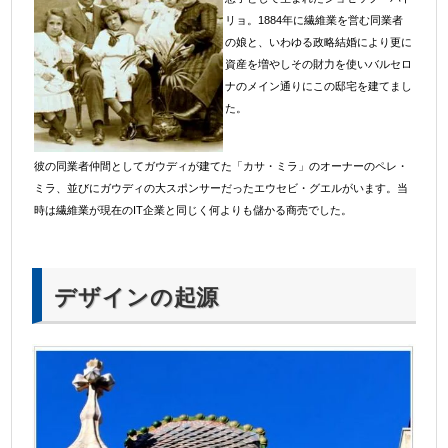
リョ。1884年に繊維業を営む同業者
の娘と、いわゆる政略結婚により更に
資産を増やしその財力を使いバルセロ
ナのメイン通りにこの邸宅を建てまし
た。
彼の同業者仲間としてガウディが建てた「カサ・ミラ」のオーナーのペレ・
ミラ、並びにガウディの大スポンサーだったエウセビ・グエルがいます。当
時は繊維業が現在のIT企業と同じく何よりも儲かる商売でした。
デザインの起源