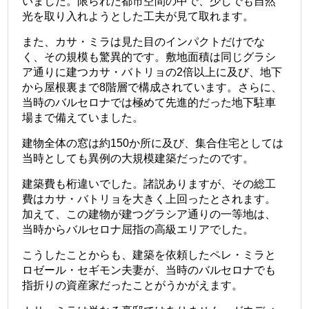
いました。限られた都市空間の中で、少しでも自然
光を取り入れようとした工夫が見て取れます。
また、カサ・ミラは見た目のインパクトだけでな
く、その規模も驚異的です。敷地面積は同じグラシ
ア通りに建つ
カサ・バトリョ
の2倍以上に及び、地下
から屋根裏まで8階層で構成されています。さらに、
当時のバルセロナでは極めて先進的だった地下駐車
場まで備えていました。
建物全体の窓は約150か所に及び、集合住宅としては
当時としても異例の大規模建築だったのです。
建築費も桁違いでした。諸説ありますが、その総工
費はカサ・バトリョを大きく上回ったとされます。
加えて、この建物が建つグラシア通りの一等地は、
当時からバルセロナ屈指の高級エリアでした。
こうしたことからも、建築を依頼したペレ・ミラと
ロゼール・セギモン夫妻が、当時のバルセロナでも
指折りの資産家だったことがうかがえます。