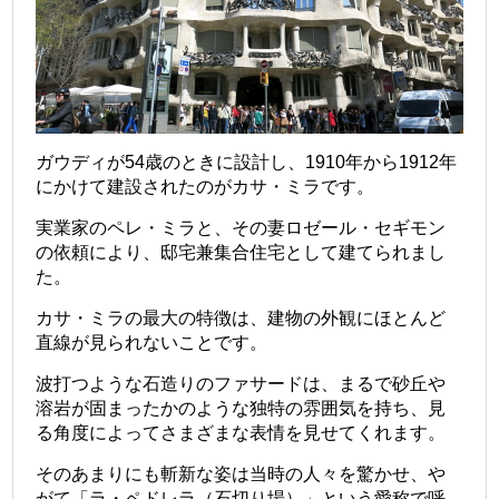
ガウディが54歳のときに設計し、1910年から1912年
にかけて建設されたのがカサ・ミラです。
実業家のペレ・ミラと、その妻ロゼール・セギモン
の依頼により、邸宅兼集合住宅として建てられまし
た。
カサ・ミラの最大の特徴は、建物の外観にほとんど
直線が見られないことです。
波打つような石造りのファサードは、まるで砂丘や
溶岩が固まったかのような独特の雰囲気を持ち、見
る角度によってさまざまな表情を見せてくれます。
そのあまりにも斬新な姿は当時の人々を驚かせ、や
がて「ラ・ペドレラ（石切り場）」という愛称で呼