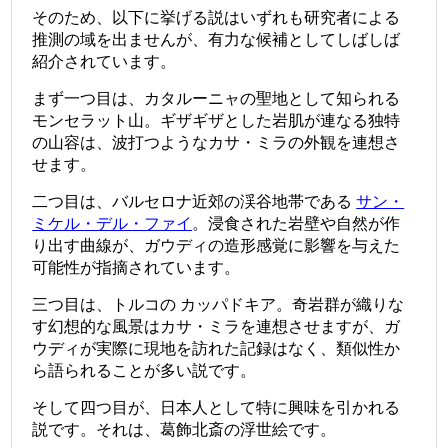
そのため、以下に挙げる説はいずれも研究者による
推測の域を出ませんが、有力な候補としてしばしば
紹介されています。
まず一つ目は、カタルーニャの聖地として知られる
モンセラット山
。ギザギザとした岩肌が連なる独特
の山容は、波打つようなカサ・ミラの外観を連想さ
せます。
二つ目は、バルセロナ近郊の渓谷地帯である
サン・
ミケル・デル・ファイ
。浸食された岩壁や自然が作
り出す曲線が、ガウディの造形感覚に影響を与えた
可能性が指摘されています。
三つ目は、トルコの
カッパドキア
。奇岩群が織りな
す幻想的な風景はカサ・ミラを連想させますが、ガ
ウディが実際に現地を訪れた記録はなく、類似性か
ら語られることが多い説です。
そして四つ目が、日本人として特に興味を引かれる
説です。それは、
葛飾北斎
の浮世絵です。