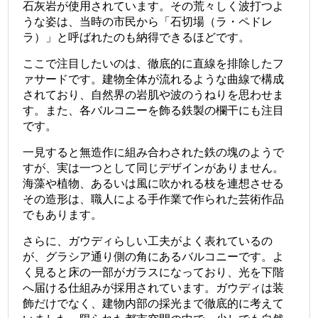
石灰岩が使用されています。その荒々しく波打つよ
うな姿は、当時の市民から「石切場（ラ・ペドレ
ラ）」と呼ばれたのも納得できるほどです。
ここで注目したいのは、徹底的に直線を排除したフ
ァサードです。建物全体が流れるような曲線で構成
されており、自然界の岩肌や波のうねりを思わせま
す。また、各バルコニーを飾る鉄製の欄干にも注目
です。
一見すると無造作に組み合わされた鉄の塊のようで
すが、実は一つとして同じデザインがありません。
海藻や植物、あるいは風に吹かれる枝を連想させる
その造形は、職人による手作業で作られた芸術作品
でもあります。
さらに、ガウディらしい工夫がよく表れているの
が、グラシア通り側の角にあるバルコニーです。よ
く見ると床の一部がガラスになっており、光を下階
へ届ける仕組みが採用されています。ガウディは装
飾だけでなく、建物内部の採光まで徹底的に考えて