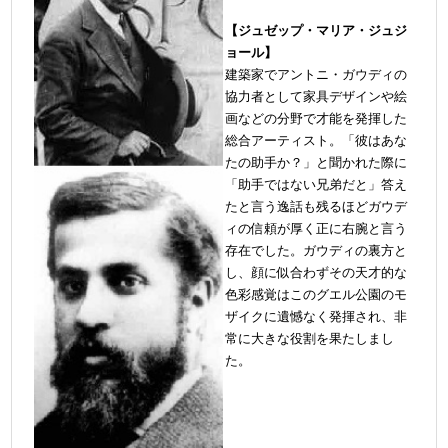
【ジュゼップ・マリア・ジュジ
ョール】
建築家でアントニ・ガウディの
協力者として家具デザインや絵
画などの分野で才能を発揮した
総合アーティスト。「彼はあな
たの助手か？」と聞かれた際に
「助手ではない兄弟だと」答え
たと言う逸話も残るほどガウデ
ィの信頼が厚く正に右腕と言う
存在でした。ガウディの裏方と
し、顔に似合わずその天才的な
色彩感覚はこのグエル公園のモ
ザイクに遺憾なく発揮され、非
常に大きな役割を果たしまし
た。