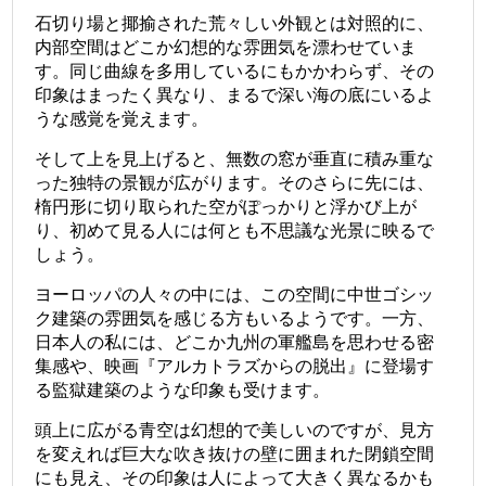
石切り場と揶揄された荒々しい外観とは対照的に、
内部空間はどこか幻想的な雰囲気を漂わせていま
す。同じ曲線を多用しているにもかかわらず、その
印象はまったく異なり、まるで深い海の底にいるよ
うな感覚を覚えます。
そして上を見上げると、無数の窓が垂直に積み重な
った独特の景観が広がります。そのさらに先には、
楕円形に切り取られた空がぽっかりと浮かび上が
り、初めて見る人には何とも不思議な光景に映るで
しょう。
ヨーロッパの人々の中には、この空間に中世ゴシッ
ク建築の雰囲気を感じる方もいるようです。一方、
日本人の私には、どこか九州の軍艦島を思わせる密
集感や、映画『アルカトラズからの脱出』に登場す
る監獄建築のような印象も受けます。
頭上に広がる青空は幻想的で美しいのですが、見方
を変えれば巨大な吹き抜けの壁に囲まれた閉鎖空間
にも見え、その印象は人によって大きく異なるかも