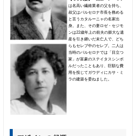
は名高い繊維業者の父を持ち、
叔父はバルセロナ市長を務める
と言うカタルーニャの名家出
身。また、その妻ロゼ・セジモ
ンは22歳年上の前夫の膨大な遺
産を引き継いだ未亡人で、どち
らもセレブ中のセレブ。二人は
当時のバルセロナでは「目立つ
家」が富豪のステイタスシンボ
ルだったこともあり、巨額な費
用を投じてガウディにカサ・ミ
ラの建築を委ねました。