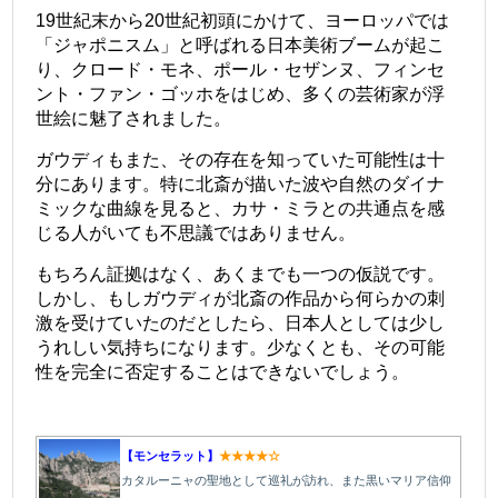
19世紀末から20世紀初頭にかけて、ヨーロッパでは
「ジャポニスム」と呼ばれる日本美術ブームが起こ
り、
クロード・モネ
、
ポール・セザンヌ
、
フィンセ
ント・ファン・ゴッホ
をはじめ、多くの芸術家が浮
世絵に魅了されました。
ガウディもまた、その存在を知っていた可能性は十
分にあります。特に北斎が描いた波や自然のダイナ
ミックな曲線を見ると、カサ・ミラとの共通点を感
じる人がいても不思議ではありません。
もちろん証拠はなく、あくまでも一つの仮説です。
しかし、もしガウディが北斎の作品から何らかの刺
激を受けていたのだとしたら、日本人としては少し
うれしい気持ちになります。少なくとも、その可能
性を完全に否定することはできないでしょう。
【モンセラット】
★★★★☆
カタルーニャの聖地として巡礼が訪れ、また黒いマリア信仰