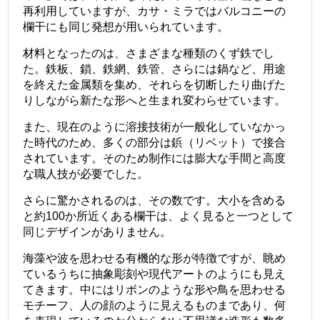
再利用していますが、カサ・ミラではバルコニーの
欄干にも同じ発想が用いられています。
材料となったのは、さまざまな種類のくず鉄でし
た。鉄板、鎖、鉄網、鉄管、さらには鍋など、用途
を終えた金属類を集め、それらを切断したり曲げた
りしながら新たな形へと生まれ変わらせています。
また、現在のように溶接技術が一般化していなかっ
た時代のため、多くの部分は鋲（リベット）で接合
されています。そのため制作には膨大な手間と高度
な職人技が必要でした。
さらに驚かされるのは、その数です。大小を含める
と約100か所近くある欄干は、よく見ると一つとして
同じデザインがありません。
海藻や波を思わせる有機的な形が特徴ですが、眺め
ているうちに抽象彫刻や現代アートのようにも見え
てきます。中にはリボンのような形や鳥を思わせる
モチーフ、人の顔のように見えるものまであり、何