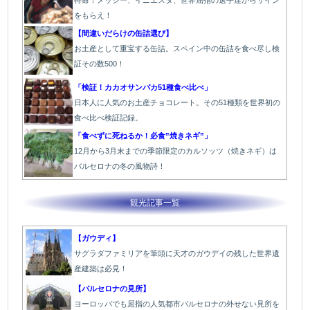
特命！メッシー、イニエスタ、世界屈指の選手達からサイン
をもらえ！
【間違いだらけの缶詰選び】
お土産として重宝する缶詰。スペイン中の缶詰を食べ尽し検
証その数500！
「検証！カカオサンパカ51種食べ比べ」
日本人に人気のお土産チョコレート。その51種類を世界初の
食べ比べ検証記録。
「食べずに死ねるか！必食”焼きネギ”」
12月から3月末までの季節限定のカルソッツ（焼きネギ）は
バルセロナの冬の風物詩！
観光記事一覧
【ガウディ】
サグラダファミリアを筆頭に天才のガウデイの残した世界遺
産建築は必見！
【バルセロナの見所】
ヨーロッパでも屈指の人気都市バルセロナの外せない見所を