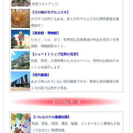
全部リストアップ。
【その他のモデルニスモ】
ガウディ以外にもある、多くのモデルニスモの傑作建築を徹
底紹介！
【美術館・博物館】
ピカソ、ミロ、ダリ、世界的な芸術家達の作品を見尽くす美
術館、博物館館ガイド。
【シュートトリップ近郊の見所】
自然、歴史、人情味豊かなカタルーニャ。郊外のお勧めスポ
ットとを紹介します。
【現代建築】
あまり知られていない現代建築ですが、斬新な現代建築が多
くその筋では意外と有名。
基本情報記事一覧
【バルセロナの基礎知識】
気候、歴史、習慣、通貨、物価、インターネット事情など知
っておきたい基礎知識。