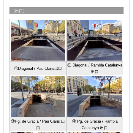
【出口】
② Diagonal / Rambla Catalunya
①Diagonal / Pau Claris出口
出口
③Pg. de Gràcia / Pau Claris 出
④ Pg. de Gràcia / Rambla
口
Catalunya 出口