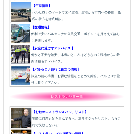
【空港情報】
バルセロナのゲートウエイ空港、空港から市内への移動、免
税の仕方を徹底解説。
【交通情報】
便利で安いバルセロナの公共交通。ポイントを押さえて詳し
く解説します。
【安全に過ごすアドバイス 】
何かと不安な治安、本当のところはどうなの？現地からの最
新情報＆アドバイス。
【バルセロナ旅行に役立つ情報】
旅立つ前の準備、お得な情報をまとめて紹介。バルセロナ旅
行に役立て下さい。
レストラン記事一覧
【お勧めレストラン＆バル、リスト】
実際に何度も足を運んで食べ、選りすぐったリスト。もうこ
れで失敗しないぞ！
【レストラン、バルで役立つ情報】