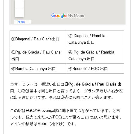
② Diagonal / Rambla
①
Diagonal / Pau Claris出口
Catalunya 出口
③
Pg. de Gràcia / Pau Claris
④ Pg. de Gràcia / Rambla
出口
Catalunya 出口
⑤
Rambla Catalunya 出口
⑥Rosselló / FGC 出口
＠
カサ・ミラへは一番近い出口は
③Pg. de Gràcia / Pau Claris 出
口
。①②は基本は同じ出口と言ってよく、グラシア通りの右か左
に出る違いだけです。それは③④にも同じことが言えます。
＠
この駅はFGCのProvença駅に地下道でつながっています。と言
っても、観光で来た人がFGCにまず乗ることは無いと思います。
メインの移動はMetro（地下鉄）です。