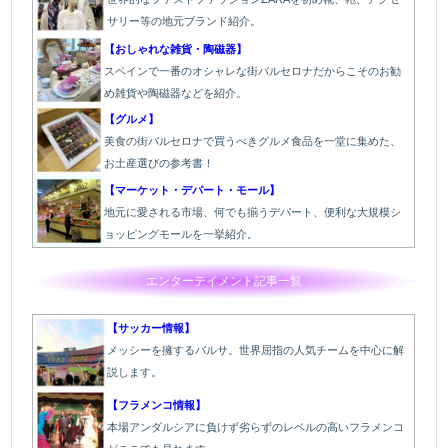
サリー等の地元ブランド紹介。
【おしゃれな雑貨・陶磁器】
スペインで一番のオシャレな街バルセロナだからこそのお勧
め雑貨や陶磁器などを紹介。
【グルメ】
美食の街バルセロナで買うべきグルメ食品を一堂に集めた、
お土産選びの参考書！
【マーケット・デパート・モール】
地元に愛される市場、何でも揃うデパート、便利な大規模シ
ョッピングモールを一挙紹介。
エンターテイメント記事一覧
【サッカー情報】
メッシーを擁するバルサ。世界屈指の人気チームを中心に解
説します。
【フラメンコ情報】
本場アンダルシアに負けず劣らずのレベルの高いフラメンコ