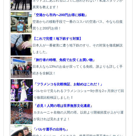
ネット上にあふれる口コミに惑わされない！私達スタッフが
真実を教えます！
「空港から市内へ200円お得に移動」
空港からの移動手段で一番のコスパの空港バス。今なら往復
買うと200円お得！
【これで完璧！地下鉄すり対策】
日本人が一番被害に遭う地下鉄のすり。その対策を徹底解説
しました。
「旅行者の特権、免税でお安くお買い物」
日本人なら13%のお金が戻ってくる免税。誰よりも詳しく手
続きを全解説！
「フラメンコを比較検証、お勧めはこれだ！」
バルセロで見られるフラメンコショー9か所を2ヶ月掛けて回
り徹底比較検証しました
！
「必見！人間の塔は世界無形文化遺産」
カタルーニャ名物の人間の塔。以前より開催頻度が上がり運
が良ければ見れますよ！
「バルサ選手の出待ち」