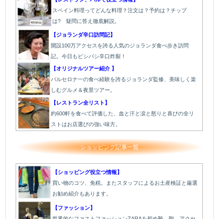
スペイン料理ってどんな料理？注文は？予約は？チップ
は? 疑問に答え徹底解説。
【ジョランダ辛口訪問記】
開設100万アクセスを誇る人気のジョランダ食べ歩き訪問
記。今日もビシバシ辛口炸裂！
【オリジナルツアー紹介 】
バルセロナ一の食べ経験を誇るジョランダ監修、美味しく楽
しむグルメ＆夜景ツアー。
【レストラン全リスト】
約600軒を食べて評価した、血と汗と涙と怒りと喜びの全リ
ストはお店選びの強い味方。
ショッピング記事一覧
【ショッピング役立つ情報】
買い物のコツ、免税。またスタッフによるお土産検証と厳選
お勧め紹介もあります。
【ファッション】
世界的なファストファッションZARAを初め靴、鞄、アクセ