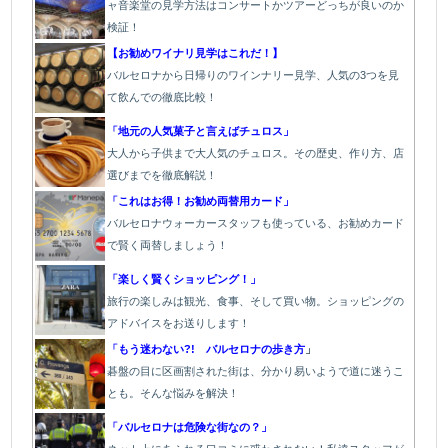
ャ音楽堂の見学方法はコンサートかツアーどっちが良いのか
検証！
【お勧めワイナリ見学はこれだ！】
バルセロナから日帰りのワインナリー見学、人気の3つを見
て飲んでの徹底比較！
「地元の人気菓子と言えばチュロス」
大人から子供まで大人気のチュロス。その歴史、作り方、店
選びまでを徹底解説！
「これはお得！お勧め両替用カード」
バルセロナウォーカースタッフも使っている、お勧めカード
で賢く両替しましょう！
「楽しく賢くショッピング！」
旅行の楽しみは観光、食事、そして買い物。ショッピングの
アドバイスをお送りします！
「もう迷わない?! バルセロナの歩き方
」
碁盤の目に区画割された街は、分かり易いようで道に迷うこ
とも。そんな悩みを解決！
「バルセロナは危険な街なの？」