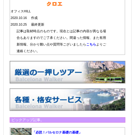
オフィスHILL
2020.10.16 作成
2020.10.25 最終更新
記事は取材時点のものです。現在とは記事の内容が異なる場
合もありますのでご了承ください。間違った情報、また有用
新情報、分かり難い点や質問等ございましたら
こちら
よりご
連絡ください。
ピックアップ記事。
「必読！バルセロナ基礎の基礎」