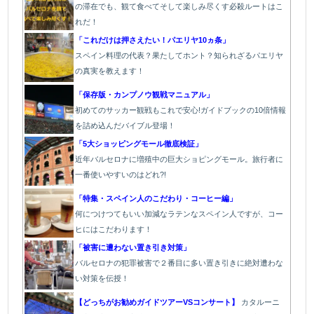
の滞在でも、観て食べてそして楽しみ尽くす必殺ルートはこ
れだ！
「これだけは押さえたい！パエリヤ10ヵ条」
スペイン料理の代表？果たしてホント？知られざるパエリヤ
の真実を教えます！
「保存版・カンプノウ観戦マニュアル」
初めてのサッカー観戦もこれで安心!ガイドブックの10倍情報
を詰め込んだバイブル登場！
「5大ショッピングモール徹底検証」
近年バルセロナに増殖中の巨大ショピングモール。旅行者に
一番使いやすいのはどれ?!
「特集・スペイン人のこだわり・コーヒー編」
何につけつてもいい加減なラテン
なスペイン人ですが、コー
ヒにはこだわります
！
「被害に遭わない置き引き対策」
バルセロナの犯罪被害で２番目に多い置き引きに絶対遭わな
い対策を伝授！
【どっちがお勧めガイドツアーVSコンサート】
カタルーニ