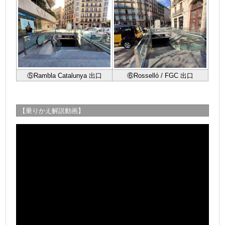
⑤Rambla Catalunya 出口
⑥Rosselló / FGC 出口
【乗りかえ解説動画】