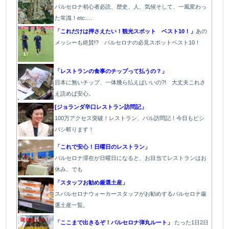
バルセロナ初心者必読、歴史、人、気候そして、一風変わっ
た常識！etc….
「これだけは押さえたい！観光スポット ベスト10！」
あの
メッシーも絶賛!? バルセロナの必見スポットベスト10！
「レストランの食事のチップって払うの？」
日本に無いチップ、一体幾ら払えばいいの?! 大丈夫これさ
え読めば安心。
[ジョランダ辛口レストラン訪問記」
100万アクセス突破！レストラン、バル訪問記！今日もビシ
バシ斬ります！
「これで安心！日曜日のレストラン」
バルセロナ滞在が日曜日になると、お目当てレストランはお
休み。でも
「スタッフお勧め厳選土産」
スバルセロナウォーカースタッフがお勧めするバルセロナ厳
選土産一覧。
「ここまで出きるぞ！バルセロナ弾丸ルート」
たった1
日2日