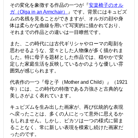
その変化を象徴する作品の一つが『
安楽椅子のオル
ガ（Olga in an Armchair）
』です。背景にはキュビズ
ムの名残を見ることができますが、オルガの顔や身
体は柔らかな曲線を用いて写実的に描かれており、
それまでの作品との違いは一目瞭然です。
また、この時代には古代ギリシャやローマの彫刻を
思わせるような、堂々とした人物像が多く描かれま
した。特に母子を題材とした作品では、穏やかで安
定した家庭生活を反映しているかのような優しい雰
囲気が感じられます。
代表作の一つ『母と子（Mother and Child）』（1921
年）には、この時代の特徴である力強さと古典的な
美しさがよく表れています。
キュビズムを生み出した画家が、再び伝統的な表現
へ戻ったことは、多くの人にとって意外に思えるか
もしれません。しかし、ピカソは一つの様式に留ま
ることなく、常に新しい表現を模索し続けた画家だ
ったのです。