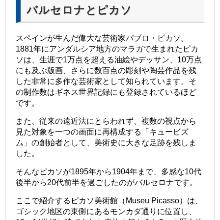
バルセロナとピカソ
スペインが生んだ偉大な芸術家パブロ・ピカソ。
1881年にアンダルシア地方のマラガで生まれたピカ
ソは、生涯で1万点を超える油絵やデッサン、10万点
にも及ぶ版画、さらに数百点の彫刻や陶芸作品を残
した非常に多作な芸術家として知られています。そ
の制作数はギネス世界記録にも登録されているほど
です。
また、従来の遠近法にとらわれず、複数の視点から
見た対象を一つの画面に再構成する「キュービズ
ム」の創始者として、美術史に大きな足跡を残しま
した。
そんなピカソが1895年から1904年まで、多感な10代
後半から20代前半を過ごしたのがバルセロナです。
ここで紹介するピカソ美術館（Museu Picasso）は、
ゴシック地区の東側にあるモンカダ通りに位置し、