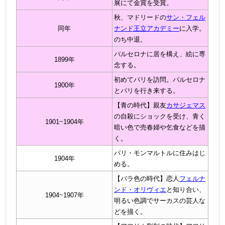
展にて金賞を受賞。
秋、マドリードの
サン・フェル
同年
ナンド王立アカデミー
に入学。
のち中退。
バルセロナに居を構え、絵に専
1899年
念する。
初めてパリを訪問。バルセロナ
1900年
とパリを行き来する。
【
青の時代】
親友
カサジェマス
の自殺にショックを受け、青く
1901~1904年
暗い色で売春婦や乞食などを描
く。
パリ・モンマルトルに住みはじ
1904年
める。
【
バラ色の時代】恋人
フェルナ
ンド・オリヴィエ
と知り合い、
1904~1907年
明るい色調でサーカスの芸人な
どを描く。