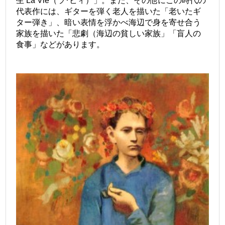
生 La Vie（ラ･ビィ）」。また、その他にこの時代の
代表作には、ギターを弾く老人を描いた「老いたギ
ター弾き」、暗い表情を浮かべ海辺で身を寄せ合う
家族を描いた「悲劇（海辺の貧しい家族」「盲人の
食事」などがあります。