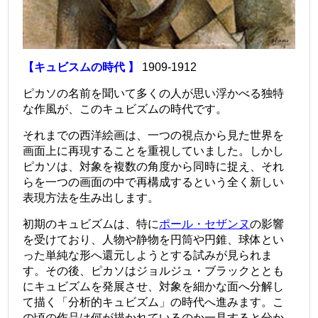
【キュビスムの時代 】
1909-1912
ピカソの名前を聞いて多くの人が思い浮かべる独特
な作風が、このキュビズムの時代です。
それまでの西洋絵画は、一つの視点から見た世界を
画面上に再現することを重視していました。しかし
ピカソは、対象を複数の角度から同時に捉え、それ
らを一つの画面の中で再構成するという全く新しい
表現方法を生み出します。
初期のキュビズムは、特に
ポール・セザンヌ
の影響
を受けており、人物や静物を円筒や円錐、球体とい
った単純な形へ還元しようとする試みが見られま
す。その後、ピカソはジョルジュ・ブラックととも
にキュビズムを発展させ、対象を細かな面へ分解し
て描く「分析的キュビズム」の時代へ進みます。こ
の頃の作品は何が描かれているのか一見すると分か