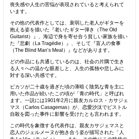
喪失感や人生の苦悩が表現されていると考えられて
います。
その他の代表作としては、衰弱した老人がギターを
抱える姿を描いた『老いたギター弾き（The Old
Guitarist）』、海辺で身を寄せ合う貧しい家族を描い
た『悲劇（La Tragédie）』、そして『盲人の食事
（The Blind Man’s Meal）』などがあります。
どの作品にも共通しているのは、社会の片隅で生き
る人々への温かな眼差しと、人生の孤独や悲しみに
対する深い共感です。
ピカソが二十歳を過ぎた頃の薄暗く陰気な青を主に
用いた作品が続いたこの頃が「青の時代」と呼ばれ
ます。一説には1901年2月に親友カルロス・カサジェ
マス（Carlos Casagemas）が、恋愛沙汰でピストル
自殺を図った事件に影響を受けたとも言われます。
この時代を象徴する代表作は、親友カサジェマスと
恋人のジェルメーヌが抱き合う姿が描写された「人