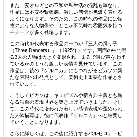
また、妻オルガとの不和や私生活の混乱も重なり、
作品には不安や緊張感、激しい感情が色濃く表れる
ようになります。そのため、この時代の作品には怪
物のような人物像や、どこか不気味な雰囲気を持つ
モチーフが多く登場します。
この時代を代表する作品の一つが『三人の踊り子
（Three Dancers）』（1925年）です。画面の中で踊
る3人の人物は大きく変形され、まるで叫び声を上げ
ているかのような激しい表情を見せています。この
作品は、後の『ゲルニカ』にもつながるピカソの新
たな表現の出発点として、美術史上重要な作品とさ
れています。
こうしてピカソは、キュビズムや新古典主義とも異
なる独自の表現世界を築き上げていきました。そし
て、この時代に培われた激しい感情表現や歪められ
た人体描写は、後に代表作『ゲルニカ』へと結実し
ていくことになります。
さらに詳しくは、この後に紹介するバルセロナ・ピ