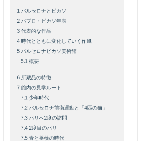
1
バルセロナとピカソ
2
パブロ・ピカソ年表
3
代表的な作品
4
時代とともに変化していく作風
5
バルセロナピカソ美術館
5.1
概要
6
所蔵品の特徴
7
館内の見学ルート
7.1
少年時代
7.2
バルセロナ前衛運動と「4匹の猫」
7.3
パリへ2度の訪問
7.4
2度目のパリ
7.5
青と薔薇の時代