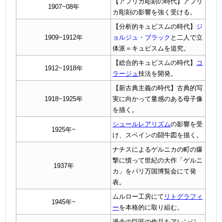
【アフリカ彫刻の時代】
アフリ
1907~08年
カ彫刻の影響を強く受ける。
【
分析的キュビスムの時代】
ジ
1909~1912年
ョルジュ・ブラック
と二人で立
体派＝キュビスムを追究。
【
総合的キュビスムの時代】
コ
1912~1918年
ラージュ
技法を開発。
【
新古典主義の時代】
古典的写
1918~1925年
実に向かって量感のある母子像
を描く。
シュールレアリズム
の影響を受
1925年~
け、スペインの闘牛図を描く。
ナチスによるゲルニカの町の爆
撃に憤って世紀の大作「ゲルニ
1937年
カ」をパリ万国博覧会にて発
表。
ムルロー工房にて
リトグラフィ
1945年~
ー
を本格的に取り組む。
過去の巨匠の作品をアレンジ