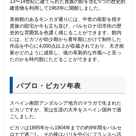
13〜14世紀に建てられた貴族の館を含む5つの歴史的
建造物を利用して1963年に開館しました。
美術館のあるモンカダ通りには、中世の面影を残す
貴族の邸宅が今も立ち並び、バルセロナ旧市街の歴
史的な雰囲気を色濃く感じることができます。館内
には、ピカソが幼少期から青年期にかけて制作した
作品を中心に4,000点以上が収蔵されており、天才画
家がどのように成長し、後の革新的な作風へと至っ
たのかを時代順にたどることができます。
パブロ・ピカソ年表
スペイン南部アンダルシア地方のマラガで生まれた
ピカソですが、実は生涯の大半をスペイン国外で過
ごしました。
ピカソは1895年から1904年までの約9年間をバルセ
ロナで過ごし、その後はパリを中心にフランスへ活