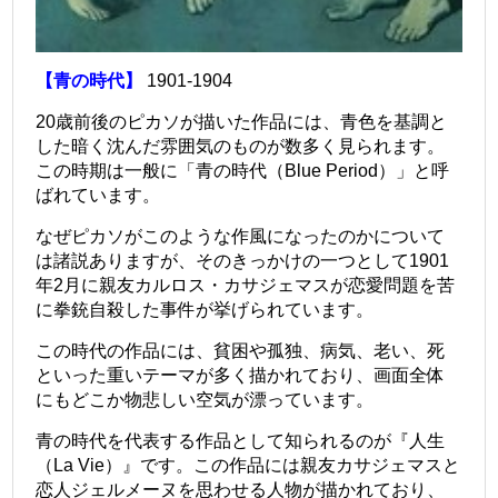
【青の時代】
1901-1904
20歳前後のピカソが描いた作品には、青色を基調と
した暗く沈んだ雰囲気のものが数多く見られます。
この時期は一般に「青の時代（Blue Period）」と呼
ばれています。
なぜピカソがこのような作風になったのかについて
は諸説ありますが、そのきっかけの一つとして1901
年2月に親友カルロス・カサジェマスが恋愛問題を苦
に拳銃自殺した事件が挙げられています。
この時代の作品には、貧困や孤独、病気、老い、死
といった重いテーマが多く描かれており、画面全体
にもどこか物悲しい空気が漂っています。
青の時代を代表する作品として知られるのが『人生
（La Vie）』です。この作品には親友カサジェマスと
恋人ジェルメーヌを思わせる人物が描かれており、