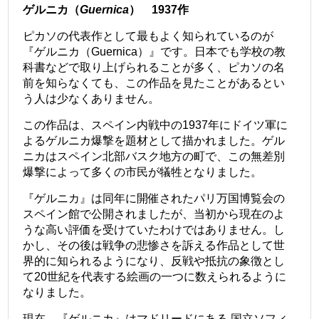
ゲルニカ（
Guernica
） 1937作
ピカソの代表作として最もよく知られているのが
『ゲルニカ（Guernica）』です。日本でも学校の教
科書などで取り上げられることが多く、ピカソの名
前を知らなくても、この作品を見たことがあるとい
う人は少なくありません。
この作品は、スペイン内戦中の1937年にドイツ軍に
よるゲルニカ爆撃を題材として描かれました。ゲル
ニカはスペイン北部バスク地方の町で、この無差別
爆撃によって多くの市民が犠牲となりました。
『ゲルニカ』は同年に開催されたパリ万国博覧会の
スペイン館で公開されましたが、当初から現在のよ
うな高い評価を受けていたわけではありません。し
かし、その後は戦争の悲惨さを訴える作品として世
界的に知られるようになり、反戦や抵抗の象徴とし
て20世紀を代表する絵画の一つに数えられるように
なりました。
現在、『ゲルニカ』はマドリードにある 国立ソフィ