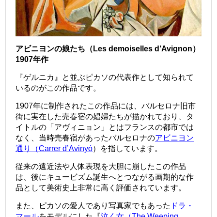
アビニヨンの娘たち（Les demoiselles d’Avignon）
1907年作
『ゲルニカ』と並ぶピカソの代表作として知られて
いるのがこの作品です。
1907年に制作されたこの作品には、バルセロナ旧市
街に実在した売春宿の娼婦たちが描かれており、タ
イトルの「アヴィニョン」とはフランスの都市では
なく、当時売春宿があったバルセロナの
アビニヨン
通り（Carrer d’Avinyó
）を指しています。
従来の遠近法や人体表現を大胆に崩したこの作品
は、後にキュービズム誕生へとつながる画期的な作
品として美術史上非常に高く評価されています。
また、ピカソの愛人であり写真家でもあった
ドラ・
マール
をモデルにした『
泣く女（The Weeping