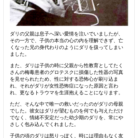
ダリの父親は息子へ深い愛情を注いでいましたが、
その一方で、子供の本当の心の内を理解できず、亡
くなった兄の身代わりのようにダリを扱ってしまい
ました。
また、ダリは子供の時に父親から性教育としてたく
さんの梅毒患者のグロテスクに損傷した性器の写真
を見せられたため、性に対する恐怖心が刷り込ま
れ、それがダリが女性恐怖症になった原因と言わ
れ、更なるトラウマを生涯抱えることになります。
ただ、そんな中で唯一の救いだったのがダリの母親
でした。彼女はダリが望むものを何でも与えただけ
でなく、情緒不安定だった幼少期のダリを、常にや
さしく包み込んでくれました。
子供の頃のダリは怒りっぽく、時には理由もなく友