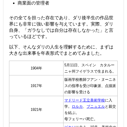
商業面の管理者
その全てを担った存在であり、ダリ後半生の作品世
界にも非常に強い影響を与えています。実際、ダリ
自身、「ガラなしでは自分は存在しなかった」と言
っているほどです。
以下、そんなダリの人生を理解するために、まずは
大きな出来事を年表形式でまとめてみました。
5月11日、スペイン カタルー
1904年
ニャ州フイゲラスで生まれる。
版画学校教師フアン・ヌーニネ
1917年
スの指導を受け
印象派、点描派
の影響を受ける
マドリード王立美術学校
に入
学。
ロルカ
、
ブニュエル
と親交
1921年
を結ぶ。
母フェリーパ死亡。