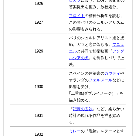
ピカソ
に会う。10月、美術史の
1926
答案提出を拒み、放校処分。
フロイト
の精神分析学を読む。
1927
この頃パリのシュルレアリスム
の影響もみられる。
パリのシュルレアリスト達と接
触。ガラと恋に落ちる。
ブニュ
1929
エル
と共同で前衛映画『
アンダ
ルシアの犬
』を制作しパリで上
映。
スペインの建築家の
ガウディ
や
オランダの
フェルメール
などに
1930
影響を受け、
｢二重像(ダブルイメージ）」を
描き始める。
『
記憶の固執
』など、柔らかい
1931
時計の現れる作品を描き始め
る。
ミレー
の『晩鐘』をテーマとす
1932