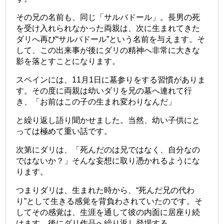
その兄の名前も、同じ「サルバドール」。長男の死
を受け入れられなかった両親は、次に生まれてきた
ダリへ再び“サルバドール”という名前を与えます。そ
して、この出来事が後にダリの精神へ非常に大きな
影を落とすことになります。
スペインには、11月1日に墓参りをする習慣がありま
す。その度に両親は幼いダリを兄の墓へ連れて行
き、「お前はこの子の生まれ変わりなんだ」
と繰り返し語り聞かせました。当然、幼い子供にと
っては極めて重い話です。
次第にダリは、「死んだのは兄ではなく、自分なの
ではないか？」そんな妄想に取り憑かれるようにな
ります。
つまりダリは、生まれた時から、“死んだ兄の代わ
り”として生きる感覚を背負わされていたのです。そ
してその感覚は、生涯を通して彼の内面に居座り続
けます。後にダリ作品へ繰り返し登場する、