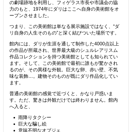
の劇場跡地を利用し、フィゲラス市長や市議会の協
力のもと、1974年にダリはここへ自身の美術館をオ
ープンさせました。
つまり、この美術館は単なる展示施設ではなく、“ダ
リ自身の人生そのもの”と深く結びついた場所です。
館内には、ダリが生涯を通して制作した4000点以上
の作品が所蔵され、世界最大級のシュルレアリスム
作品コレクションを持つ美術館としても知られてい
ます。そして、この美術館で最初に誰もが驚かされ
るのが、その異様な外観。巨大な卵、赤い壁、不気
味な装飾…。建物そのものが既にダリ作品化してい
ます。
普通の美術館の感覚で近づくと、かなり戸惑いま
す。ただ、驚きは外観だけでは終わりません。館内
へ入ると、
雨降りタクシー
巨大な騙し絵
意味不明なオブジェ