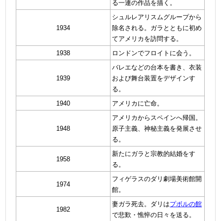
る一連の作品を描く。
シュルレアリスムグループから
1934
除名される。ガラとともに初め
てアメリカを訪問する。
1938
ロンドンでフロイトに会う。
バレエなどの台本を書き、衣装
1939
および舞台装置をデザインす
る。
1940
アメリカに亡命。
アメリカからスペインへ帰国。
1948
原子主義、神秘主義を発展させ
る
。
新たにガラと宗教的結婚をす
1958
る。
フィゲラスのダリ劇場美術館開
1974
館。
妻ガラ死去。ダリは
プボルの館
1982
で悲歎・憔悴の日々を送る。