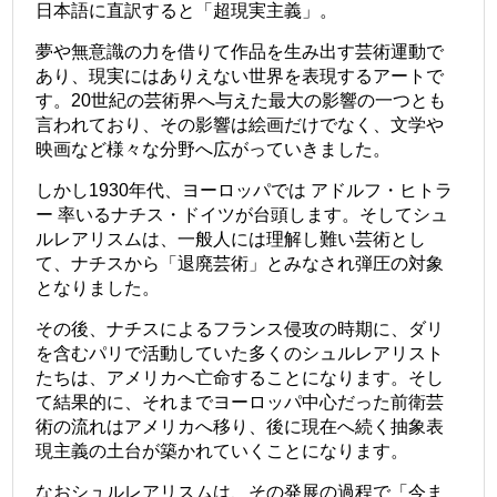
日本語に直訳すると「超現実主義」。
夢や無意識の力を借りて作品を生み出す芸術運動で
あり、現実にはありえない世界を表現するアートで
す。20世紀の芸術界へ与えた最大の影響の一つとも
言われており、その影響は絵画だけでなく、文学や
映画など様々な分野へ広がっていきました。
しかし1930年代、ヨーロッパでは
アドルフ・ヒトラ
ー
率いるナチス・ドイツが台頭します。そしてシュ
ルレアリスムは、一般人には理解し難い芸術とし
て、ナチスから「退廃芸術」とみなされ弾圧の対象
となりました。
その後、ナチスによるフランス侵攻の時期に、ダリ
を含むパリで活動していた多くのシュルレアリスト
たちは、アメリカへ亡命することになります。そし
て結果的に、それまでヨーロッパ中心だった前衛芸
術の流れはアメリカへ移り、後に現在へ続く抽象表
現主義の土台が築かれていくことになります。
なおシュルレアリスムは、その発展の過程で「今ま