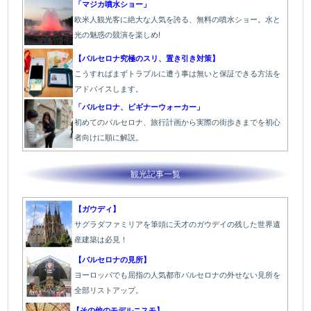
「マジカ噴水ショー」
欧米人観光客に絶大な人気を誇る、無料の噴水ショー。水と
光の魅惑の競演を楽しめ!
【バルセロナ究極のスリ、置き引き対策】
こうすればまずトラブルに遭う事は無いと保証できる方法を
アドバイスします。
「バルセロナ、ビギナーウォーカー」
初めてのバルセロナ、旅行計画から実際の街歩きまでを初心
者向けに順に解説。
観光記事一覧
【ガウディ】
サグラダファミリアを筆頭に天才のガウデイの残した世界遺
産建築は必見！
【バルセロナの見所】
ヨーロッパでも屈指の人気都市バルセロナの外せない見所を
全部リストアップ。
【その他のモデルニスモ】