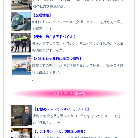
税の仕方を徹底解説。
【交通情報】
便利で安いバルセロナの公共交通。ポイントを押さえて詳し
く解説します。
【安全に過ごすアドバイス 】
何かと不安な治安、本当のところはどうなの？現地からの最
新情報＆アドバイス。
【バルセロナ旅行に役立つ情報】
旅立つ前の準備、お得な情報をまとめて紹介。バルセロナ旅
行に役立て下さい。
.
.
レストラン記事一覧
【お勧めレストラン＆バル、リスト】
実際に何度も足を運んで食べ、選りすぐったリスト。もうこ
れで失敗しないぞ！
【レストラン、バルで役立つ情報】