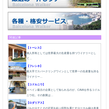
関連記事
【トーレス】
個人所有としては世界最大の生産量を持つワイナリーとし
て…
【フレシネ】
最大手でスパークリングワインとして世界一の生産量を誇る
ワイナリー…
【コドルニウ】
スペイン最古の企業として知られるのが、CAVAを作るコドル
ニウ社。その創業は…
【ロダリアス】
バルセロナとその近郊を結ぶ役割を果たすローカル線は本来