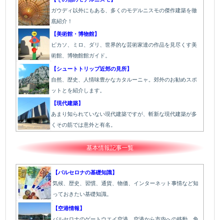
ガウディ以外にもある、多くのモデルニスモの傑作建築を徹
底紹介！
【美術館・博物館】
ピカソ、ミロ、ダリ、世界的な芸術家達の作品を見尽くす美
術館、博物館館ガイド。
【シュートトリップ近郊の見所】
自然、歴史、人情味豊かなカタルーニャ。郊外のお勧めスポ
ットとを紹介します。
【現代建築】
あまり知られていない現代建築ですが、斬新な現代建築が多
くその筋では意外と有名。
基本情報記事一覧
【バルセロナの基礎知識】
気候、歴史、習慣、通貨、物価、インターネット事情など知
っておきたい基礎知識。
【空港情報】
バルセロナのゲートウエイ空港、空港から市内への移動、免