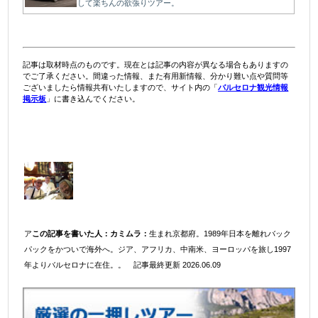
して楽ちんの欲張りツアー。
記事は取材時点のものです。現在とは記事の内容が異なる場合もありますの
でご了承ください。間違った情報、また有用新情報、分かり難い点や質問等
ございましたら情報共有いたしますので、サイト内の「
バルセロナ観光情報
掲示板
」に書き込んでください。
＠
この記事を書いた人：
カミムラ：
生まれ京都府。1989年日
＠
本を離れバックパックをかついで海外へ。
ア
この記事を書いた人：
カミムラ：
生まれ京都府。1989年日本を離れバック
パックをかついで海外へ。ジア、アフリカ、中南米、ヨーロッパを旅し1997
年よりバルセロナに在住。
。
記事最終更新 2026.06.09