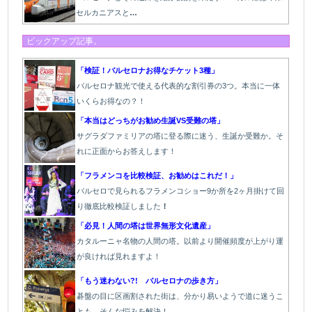
セルカニアスと
…
ピックアップ記事。
「検証！バルセロナお得なチケット3種」
バルセロナ観光で使える代表的な割引券の3つ。本当に一体
いくらお得なの？！
「本当はどっちがお勧め生誕VS受難の塔」
サグラダファミリアの塔に登る際に迷う、生誕か受難か。そ
れに正面からお答えします！
「フラメンコを比較検証、お勧めはこれだ！」
バルセロで見られるフラメンコショー9か所を2ヶ月掛けて回
り徹底比較検証しました
！
「必見！人間の塔は世界無形文化遺産」
カタルーニャ名物の人間の塔。以前より開催頻度が上がり運
が良ければ見れますよ！
「もう迷わない?! バルセロナの歩き方」
碁盤の目に区画割された街は、分かり易いようで道に迷うこ
とも。そんな悩みを解決！