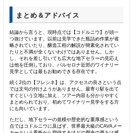
まとめ＆アドバイス
結論から言うと、現時点では【コドルニウ】が頭一
つ抜けています。以前は見学できた瓶詰め作業が省
略されていたり、醸造工程の解説が簡素化されてい
たりと不満が全くないわけではありません。しか
し、それを差し引いても広大な地下セラーの見応え
は他を圧倒しており、バルセロナ近郊のワイナリー
見学としては最もお勧めできる存在です。
続く2位の【フレシネ】は、アクセスの良さという点
では文句の付けようがありません。最寄り駅を出て
すぐという立地に加え、ツアー内容も分かりやすく
まとめられており、初めてワイナリー見学をする方
にも向いています。
ただし、地下セラーの規模や歴史的な重厚感という
点ではコドルニウに及ばず、世界最大級のCAVAメー
カーという看板から期待するほどの歴史の厚みは感