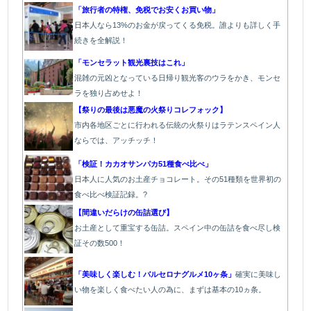
「旅行者の特権、免税でお安くお買い物」
日本人なら13%のお金が戻ってくる免税。誰よりも詳しく手
続きを全解説！
「モンセラット観光裏技はこれ」
混雑の元凶となっている日帰り観光客のウラをかき、モンセ
ラを独り占めせよ！
【祭りの最後は悪魔の火祭りコレフォック】
市内各地区ごとに行われる伝統の火祭り
はラテンスペイン人
ならでは、アッチッチ！
「検証！カカオサンパカ51種食べ比べ」
日本人に人気のお土産チョコレート。その51種類を世界初の
食べ比べ検証記録。?
【間違いだらけの缶詰選び】
お土産として重宝する缶詰。スペイン中の缶詰を食べ尽し検
証その数500！
「美味しく楽しむ！バルセロナグルメ10ヶ条」
確実に美味し
い物を楽しく食べたい人の為に、まずは基本の10ヵ条。