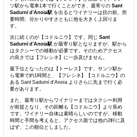
ツ駅から電車1本で行くことができ、最寄りの
Sant
Sadurní d’Anoia駅
を出るとワイナリーは目の前。所
要時間、分かりやすさともに他を大きく上回りま
す。
次に続くのが【コドルニウ】です。同じ
Sant
Sadurní d’Anoia駅
が最寄り駅となりますが、駅から
はタクシーでの移動が必要です。そのためアクセス
の良さでは【フレシネ】に一歩及びません。
最下位となったのは【トーレス】です。サンツ駅か
ら電車で約1時間と、【フレシネ】【コドルニウ】の
ある Sant Sadurní d’Anoia よりさらに先まで行く必
要があります。
また、最寄り駅からワイナリーまではタクシー利用
が前提となり、その距離も【コドルニウ】より長め
です。ワイナリー自体は素晴らしいのですが、移動
時間と手間を考えると、アクセス面では他の2軒に及
ばず、この順位としました。