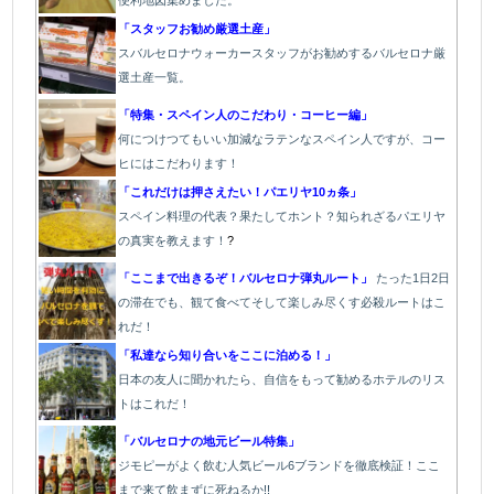
「スタッフお勧め厳選土産」
スバルセロナウォーカースタッフがお勧めするバルセロナ厳
選土産一覧。
「特集・スペイン人のこだわり・コーヒー編」
何につけつてもいい加減なラテン
なスペイン人ですが、コー
ヒにはこだわります
！
「これだけは押さえたい！パエリヤ10ヵ条」
スペイン料理の代表？果たしてホント？知られざるパエリヤ
の真実を教えます！
?
「ここまで出きるぞ！バルセロナ弾丸ルート」
たった1
日2日
の滞在でも、観て食べてそして楽しみ尽くす必殺ルートはこ
れだ！
「私達なら知り合いをここに泊める！」
日本の友人に聞かれたら、自信をもって勧めるホテルのリス
トはこれだ！
「バルセロナの地元ビール特集」
ジモピーがよく飲む人気ビール6ブランドを徹底検証！ここ
まで来て飲まずに死ねるか!!