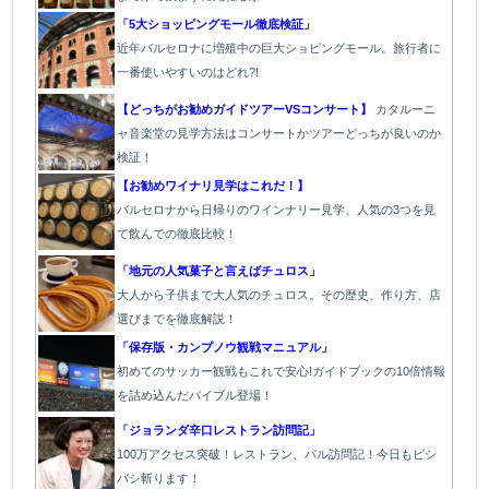
「5大ショッピングモール徹底検証」
近年バルセロナに増殖中の巨大ショピングモール。旅行者に
一番使いやすいのはどれ?!
【どっちがお勧めガイドツアーVSコンサート】
カタルーニ
ャ音楽堂の見学方法はコンサートかツアーどっちが良いのか
検証！
【お勧めワイナリ見学はこれだ！】
バ
ルセロナから日帰りのワインナリー見学、人気の3つを見
て飲んでの徹底比較！
「地元の人気菓子と言えばチュロス」
大人から子供まで大人気のチュロス。その歴史、作り方、店
選びまでを徹底解説！
「保存版・カンプノウ観戦マニュアル」
初めてのサッカー観戦もこれで安心!ガイドブックの10倍情報
を詰め込んだバイブル登場！
「
ジョランダ辛口レストラン訪問記」
100万アクセス突破！レストラン、バル
訪問記！今日もビシ
バシ斬ります！