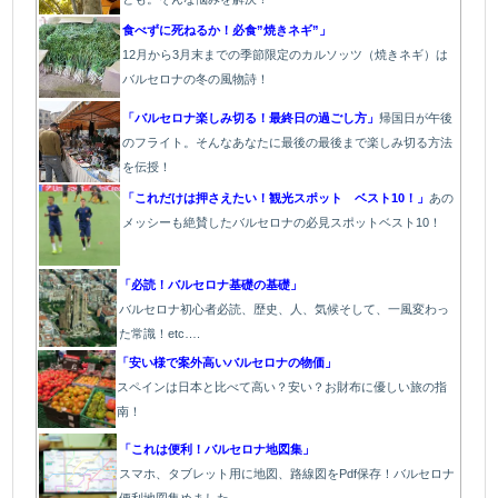
食べずに死ねるか！必食”焼きネギ”」
12月から3月末までの季節限定のカルソッツ（焼きネギ）は
バルセロナの冬の風物詩！
「バルセロナ楽しみ切る！最終日の過ごし方」
帰国日が午後
のフライト。そんなあなたに最後の最後まで楽しみ切る方法
を伝授！
「これだけは押さえたい！観光スポット ベスト10！」
あの
メッシーも絶賛したバルセロナの必見スポットベスト10！
「必読！バルセロナ基礎の基礎」
バルセロナ初心者必読、歴史、人、気候そして、一風変わっ
た常識！etc….
「安い様で案外高いバルセロナの物価」
スペインは日本と比べて高い？安い？お財布に優しい旅の指
南！
「これは便利！バルセロナ地図集」
スマホ、タブレット用に地図、路線図をPdf保存！バルセロナ
便利地図集めました。