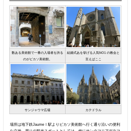
数ある美術館で一番の入場者を誇る
結婚式あを挙げる人気NO1 の教会と
のがピカソ美術館。
言えばここ
サンジャウマ広場
カテドラル
＠
場所は地下鉄JaumeⅠ駅よりピカソ美術館へ行く通り沿いの便利
な立地。周りの観光スポットとしては、他にサンタマリアデラマ