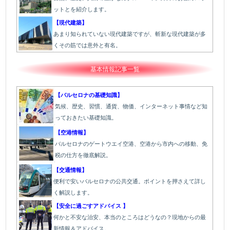
ットとを紹介します。
【現代建築】
あまり知られていない現代建築ですが、斬新な現代建築が多
くその筋では意外と有名。
基本情報記事一覧
【バルセロナの基礎知識】
気候、歴史、習慣、通貨、物価、インターネット事情など知
っておきたい基礎知識。
【空港情報】
バルセロナのゲートウエイ空港、空港から市内への移動、免
税の仕方を徹底解説。
【交通情報】
便利で安いバルセロナの公共交通。ポイントを押さえて詳し
く解説します。
【安全に過ごすアドバイス 】
何かと不安な治安、本当のところはどうなの？現地からの最
新情報＆アドバイス。