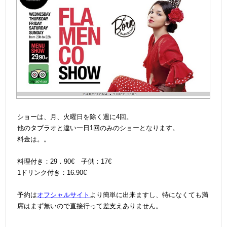
＠
ショーは、月、火曜日を除く週に4回。
他のタブラオと違い一日1回のみのショーとなります。
料金は。。
＠
料理付き：29．90€ 子供：17€
1ドリンク付き：16.90€
＠
＠
予約は
オフシャルサイト
より簡単に出来ますし、特になくても満
席はまず無いので直接行って差支えありません。