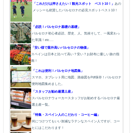
「これだけは押さえたい！観光スポット ベスト10！」
あの
メッシーも絶賛したバルセロナの必見スポットベスト10！
「必読！バルセロナ基礎の基礎」
バルセロナ初心者必読、歴史、人、気候そして、一風変わっ
た常識！etc….
「安い様で案外高いバルセロナの物価」
スペインは日本と比べて高い？安い？お財布に優しい旅の指
南！
「これは便利！バルセロナ地図集」
スマホ、タブレット用に地図、路線図をPdf保存！バルセロナ
便利地図集めました。
「スタッフお勧め厳選土産」
スバルセロナウォーカースタッフがお勧めするバルセロナ厳
選土産一覧。
「特集・スペイン人のこだわり・コーヒー編」
何につけつてもいい加減なラテン
なスペイン人ですが、コー
ヒにはこだわります
！