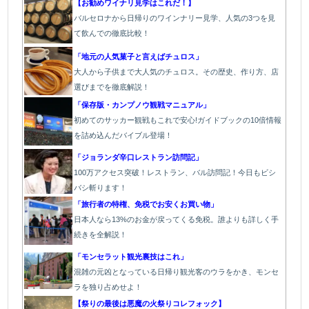
【お勧めワイナリ見学はこれだ！】
バ
ルセロナから日帰りのワインナリー見学、人気の3つを見
て飲んでの徹底比較！
「地元の人気菓子と言えばチュロス」
大人から子供まで大人気のチュロス。その歴史、作り方、店
選びまでを徹底解説！
「保存版・カンプノウ観戦マニュアル」
初めてのサッカー観戦もこれで安心!ガイドブックの10倍情報
を詰め込んだバイブル登場！
「
ジョランダ辛口レストラン訪問記」
100万アクセス突破！レストラン、バル
訪問記！今日もビシ
バシ斬ります！
「旅行者の特権、免税でお安くお買い物」
日本人なら13%のお金が戻ってくる免税。誰よりも詳しく手
続きを全解説！
「モンセラット観光裏技はこれ」
混雑の元凶となっている日帰り観光客のウラをかき、モンセ
ラを独り占めせよ！
【祭りの最後は悪魔の火祭りコレフォック】