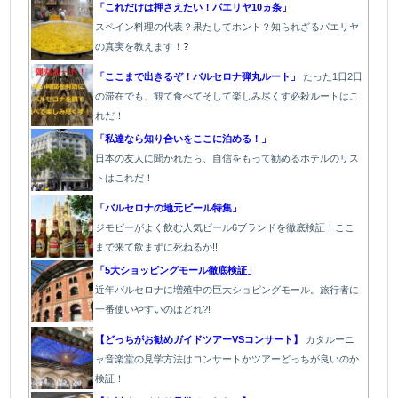
「これだけは押さえたい！パエリヤ10ヵ条」
スペイン料理の代表？果たしてホント？知られざるパエリヤ
の真実を教えます！
?
「ここまで出きるぞ！バルセロナ弾丸ルート」
たった1
日2日
の滞在でも、観て食べてそして楽しみ尽くす必殺ルートはこ
れだ！
「私達なら知り合いをここに泊める！」
日本の友人に聞かれたら、自信をもって勧めるホテルのリス
トはこれだ！
「バルセロナの地元ビール特集」
ジモピーがよく飲む人気ビール6ブランドを徹底検証！ここ
まで来て飲まずに死ねるか!!
「5大ショッピングモール徹底検証」
近年バルセロナに増殖中の巨大ショピングモール。旅行者に
一番使いやすいのはどれ?!
【どっちがお勧めガイドツアーVSコンサート】
カタルーニ
ャ音楽堂の見学方法はコンサートかツアーどっちが良いのか
検証！