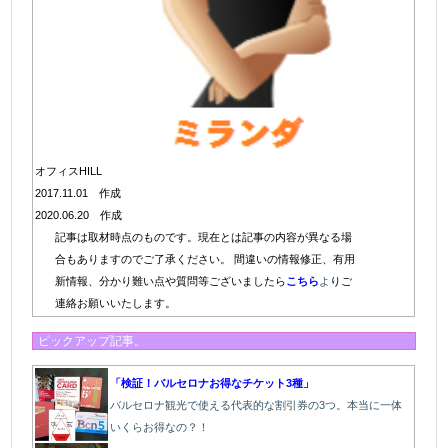
オフィスHILL
2017.11.01 作成
2020.06.20 作成
記事は取材時点のものです。現在とは記事の内容が異なる場
合もありますのでご了承ください。 間違いの情報修正、有用
新情報、分かり難い点や質問等ございましたら
こちら
よ
りご
連絡お願いいたします。
ピックアップ記事。
「検証！バルセロナお得なチケット3種」
バルセロナ観光で使える代表的な割引券の3つ。本当に一体
いくらお得なの？！