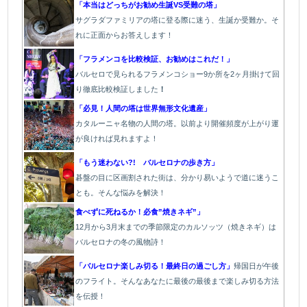
「本当はどっちがお勧め生誕VS受難の塔」
サグラダファミリアの塔に登る際に迷う、生誕か受難か。そ
れに正面からお答えします！
「フラメンコを比較検証、お勧めはこれだ！」
バルセロで見られるフラメンコショー9か所を2ヶ月掛けて回
り徹底比較検証しました
！
「必見！人間の塔は世界無形文化遺産」
カタルーニャ名物の人間の塔。以前より開催頻度が上がり運
が良ければ見れますよ！
「もう迷わない?! バルセロナの歩き方」
碁盤の目に区画割された街は、分かり易いようで道に迷うこ
とも。そんな悩みを解決！
食べずに死ねるか！必食”焼きネギ”」
12月から3月末までの季節限定のカルソッツ（焼きネギ）は
バルセロナの冬の風物詩！
「バルセロナ楽しみ切る！最終日の過ごし方」
帰国日が午後
のフライト。そんなあなたに最後の最後まで楽しみ切る方法
を伝授！