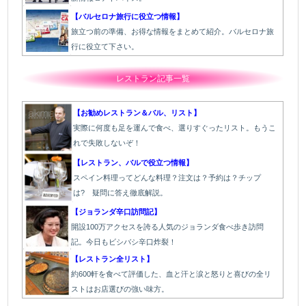
【バルセロナ旅行に役立つ情報】
旅立つ前の準備、お得な情報をまとめて紹介。バルセロナ旅
行に役立て下さい。
レストラン記事一覧
【お勧めレストラン＆バル、リスト】
実際に何度も足を運んで食べ、選りすぐったリスト。もうこ
れで失敗しないぞ！
【レストラン、バルで役立つ情報】
スペイン料理ってどんな料理？注文は？予約は？チップ
は? 疑問に答え徹底解説。
【ジョランダ辛口訪問記】
開設100万アクセスを誇る人気のジョランダ食べ歩き訪問
記。今日もビシバシ辛口炸裂！
【レストラン全リスト】
約600軒を食べて評価した、血と汗と涙と怒りと喜びの全リ
ストはお店選びの強い味方。