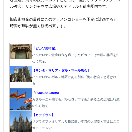
ル教会、サンジャウマ広場やカテドラルも徒歩圏内です。
＠
旧市街観光の最後にこのフラメンコショーを予定に計画すると、
時間が無駄が無く観光出来ます。
「ピカソ美術館」
バルセロナで青春時代を過ごしたピカソ。その頃の作品を中
心に展示。
【サンタ・マリア・ダル・マール教会】
バルセロナのボルン地区にある別名「海の教会」と呼ばれ
る…
「Plaça St Jaume 」
カタルーニャ州庁舎バルセロナ市庁舎があるこの広場は行政
の中心地で…
【カテドラル】
サグラダファミリアより格式高い本当の大聖堂と言えばここ
カテドラルで…