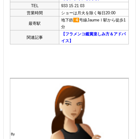
TEL
933 15 21 03
営業時間
ショーは月火を除く毎日20:00
地下鉄
4
号線JaumeⅠ駅から徒歩1
最寄駅
分
【フラメンコ鑑賞楽しみ方＆アドバ
関連記事
イス】
By