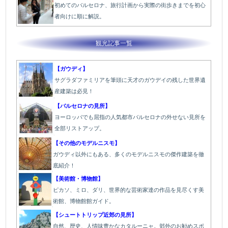
初めてのバルセロナ、旅行計画から実際の街歩きまでを初心
者向けに順に解説。
観光記事一覧
【ガウディ】
サグラダファミリアを筆頭に天才のガウデイの残した世界遺
産建築は必見！
【バルセロナの見所】
ヨーロッパでも屈指の人気都市バルセロナの外せない見所を
全部リストアップ。
【その他のモデルニスモ】
ガウディ以外にもある、多くのモデルニスモの傑作建築を徹
底紹介！
【美術館・博物館】
ピカソ、ミロ、ダリ、世界的な芸術家達の作品を見尽くす美
術館、博物館館ガイド。
【シュートトリップ近郊の見所】
自然、歴史、人情味豊かなカタルーニャ。郊外のお勧めスポ