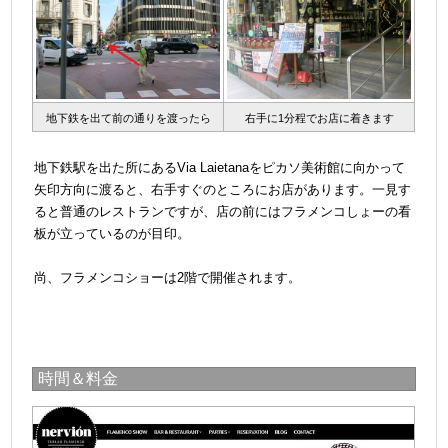
地下鉄を出て前の通りを渡ったら
右手に1分程でお店に着きます
＠
地下鉄駅を出た所にあるVia Laietanaをピカソ美術館に向かって
矢印方向に渡ると、右手すぐのところにお店があります。一見す
ると普通のレストランですが、店の前にはフラメンコしょーの看
板が立っているのが目印。
＠
尚、フラメンコショーは2階で開催されます。
時間＆料金