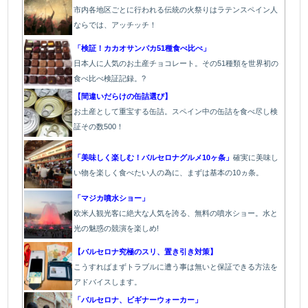
市内各地区ごとに行われる伝統の火祭り
はラテンスペイン人
ならでは、アッチッチ！
「検証！カカオサンパカ51種食べ比べ」
日本人に人気のお土産チョコレート。その51種類を世界初の
食べ比べ検証記録。?
【間違いだらけの缶詰選び】
お土産として重宝する缶詰。スペイン中の缶詰を食べ尽し検
証その数500！
「美味しく楽しむ！バルセロナグルメ10ヶ条」
確実に美味し
い物を楽しく食べたい人の為に、まずは基本の10ヵ条。
「マジカ噴水ショー」
欧米人観光客に絶大な人気を誇る、無料の噴水ショー。水と
光の魅惑の競演を楽しめ!
【バルセロナ究極のスリ、置き引き対策】
こうすればまずトラブルに遭う事は無いと保証できる方法を
アドバイスします。
「バルセロナ、ビギナーウォーカー」