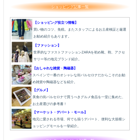
ショッピング記事一覧
【ショッピング役立つ情報】
買い物のコツ、免税。またスタッフによるお土産検証と厳選
お勧め紹介もあります。
【ファッション】
世界的なファストファッションZARAを初め靴、鞄、アクセ
サリー等の地元ブランド紹介。
【おしゃれな雑貨・陶磁器】
スペインで一番のオシャレな街バルセロナだからこそのお勧
め雑貨や陶磁器などを紹介。
【グルメ】
美食の街バルセロナで買うべきグルメ食品を一堂に集めた、
お土産選びの参考書！
【マーケット・デパート・モール】
地元に愛される市場、何でも揃うデパート、便利な大規模シ
ョッピングモールを一挙紹介。