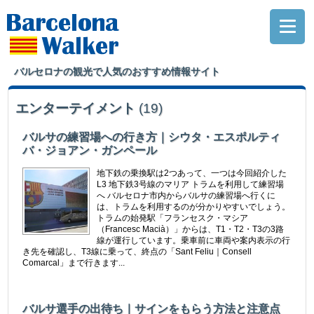
バルセロナの観光で人気のおすすめ情報サイト
エンターテイメント
(19)
バルサの練習場への行き方｜シウタ・エスポルティ
バ・ジョアン・ガンペール
地下鉄の乗換駅は2つあって、一つは今回紹介した
L3 地下鉄3号線のマリア トラムを利用して練習場
へ バルセロナ市内からバルサの練習場へ行くに
は、トラムを利用するのが分かりやすいでしょう。
トラムの始発駅「フランセスク・マシア
（Francesc Macià）」からは、T1・T2・T3の3路
線が運行しています。乗車前に車両や案内表示の行
き先を確認し、T3線に乗って、終点の「Sant Feliu｜Consell
Comarcal」まで行きます...
バルサ選手の出待ち｜サインをもらう方法と注意点