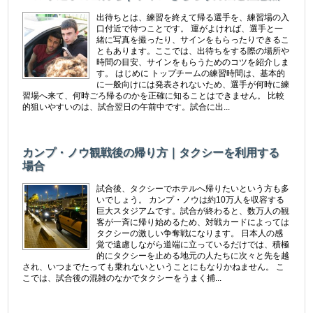
出待ちとは、練習を終えて帰る選手を、練習場の入
口付近で待つことです。 運がよければ、選手と一
緒に写真を撮ったり、サインをもらったりできるこ
ともあります。ここでは、出待ちをする際の場所や
時間の目安、サインをもらうためのコツを紹介しま
す。 はじめに トップチームの練習時間は、基本的
に一般向けには発表されないため、選手が何時に練
習場へ来て、何時ごろ帰るのかを正確に知ることはできません。 比較
的狙いやすいのは、試合翌日の午前中です。試合に出...
カンプ・ノウ観戦後の帰り方｜タクシーを利用する
場合
試合後、タクシーでホテルへ帰りたいという方も多
いでしょう。 カンプ・ノウは約10万人を収容する
巨大スタジアムです。試合が終わると、数万人の観
客が一斉に帰り始めるため、対戦カードによっては
タクシーの激しい争奪戦になります。 日本人の感
覚で遠慮しながら道端に立っているだけでは、積極
的にタクシーを止める地元の人たちに次々と先を越
され、いつまでたっても乗れないということにもなりかねません。 こ
こでは、試合後の混雑のなかでタクシーをうまく捕...