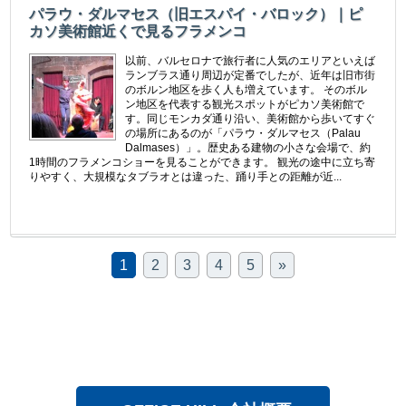
パラウ・ダルマセス（旧エスパイ・バロック）｜ピ
カソ美術館近くで見るフラメンコ
以前、バルセロナで旅行者に人気のエリアといえば
ランブラス通り周辺が定番でしたが、近年は旧市街
のボルン地区を歩く人も増えています。 そのボル
ン地区を代表する観光スポットがピカソ美術館で
す。同じモンカダ通り沿い、美術館から歩いてすぐ
の場所にあるのが「パラウ・ダルマセス（Palau
Dalmases）」。歴史ある建物の小さな会場で、約
1時間のフラメンコショーを見ることができます。 観光の途中に立ち寄
りやすく、大規模なタブラオとは違った、踊り手との距離が近...
1
2
3
4
5
»