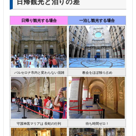
日帰観光と泊りの差
日帰り観光する場合
一泊し観光する場合
バルセロナ市内と変わらない混雑
教会をほぼ独り占め
守護神黒マリアは 長蛇の行列
待ち時間ゼロ！