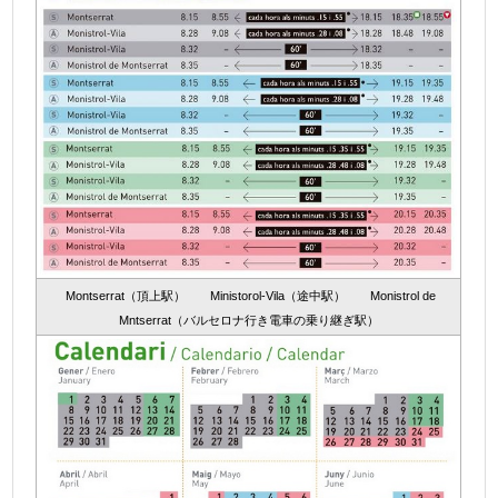
Montserrat（頂上駅） Ministorol-Vila（途中駅） Monistrol de
Mntserrat（バルセロナ行き電車の乗り継ぎ駅）