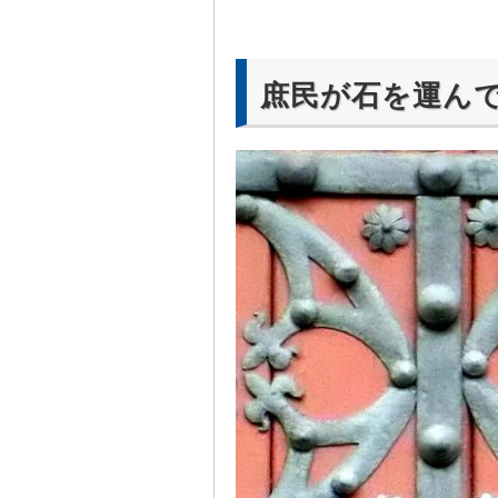
庶民が石を運ん