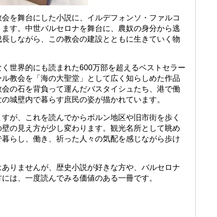
教会を舞台にした小説に、イルデフォンソ・ファルコ
ります。中世バルセロナを舞台に、農奴の身分から逃
成長しながら、この教会の建設とともに生きていく物
く世界的にも読まれた600万部を超えるベストセラー
ール教会を「海の大聖堂」として広く知らしめた作品
教会の石を背負って運んだバスタイシュたち、港で働
世の城壁内で暮らす庶民の姿が描かれています。
ますが、これを読んでからボルン地区や旧市街を歩く
の壁の見え方が少し変わります。観光名所として眺め
で暮らし、働き、祈った人々の気配を感じながら歩け
はありませんが、歴史小説が好きな方や、バルセロナ
方には、一度読んでみる価値のある一冊です。