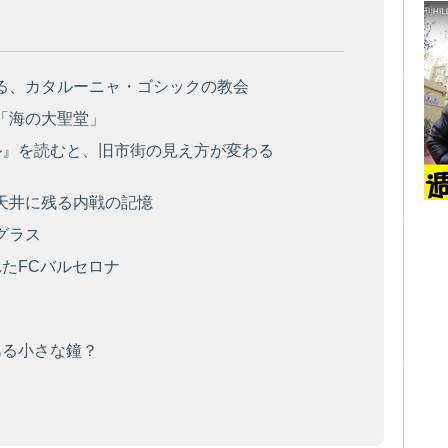
る、カタルーニャ・ゴシックの教会
「海の大聖堂」
』を読むと、旧市街の見え方が変わる
天井に残る内戦の記憶
グラス
たFCバルセロナ
ある小さな鐘？