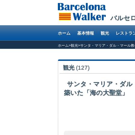
バルセ
ホーム
基本情報
観光
レストラ
ホーム
>
観光
>
サンタ・マリア・ダル・マール教
観光
(127)
サンタ・マリア・ダル
築いた「海の大聖堂」