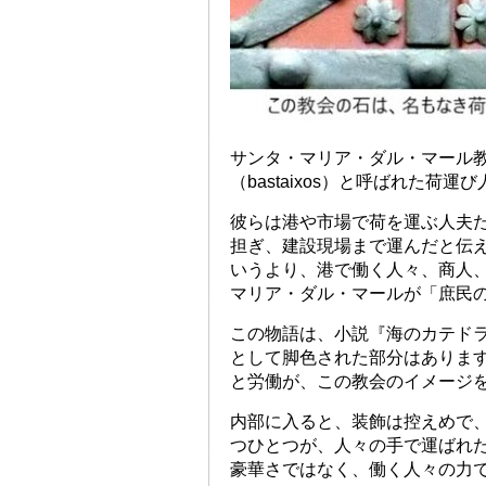
サンタ・マリア・ダル・マール
（bastaixos）と呼ばれた荷
彼らは港や市場で荷を運ぶ人夫
担ぎ、建設現場まで運んだと伝
いうより、港で働く人々、商人
マリア・ダル・マールが「庶民
この物語は、小説『海のカテド
として脚色された部分はありま
と労働が、この教会のイメージ
内部に入ると、装飾は控えめで
つひとつが、人々の手で運ばれ
豪華さではなく、働く人々の力