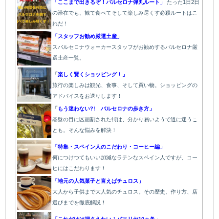
「ここまで出きるぞ！バルセロナ弾丸ルート」
たった1
日2日
の滞在でも、観て食べてそして楽しみ尽くす必殺ルートはこ
れだ！
「スタッフお勧め厳選土産」
スバルセロナウォーカースタッフがお勧めするバルセロナ厳
選土産一覧。
「
楽しく賢くショッピング！」
旅行の楽しみは観光、食事、そして買い物。ショッピングの
アドバイスをお送りします！
「
もう迷わない?! バルセロナの歩き方」
碁盤の目に区画割された街は、分かり易いようで道に迷うこ
とも。そんな悩みを解決！
「特集・スペイン人のこだわり・コーヒー編」
何につけつてもいい加減なラテン
なスペイン人ですが、コー
ヒにはこだわります
！
「地元の人気菓子と言えばチュロス」
大人から子供まで大人気のチュロス。その歴史、作り方、店
選びまでを徹底解説！