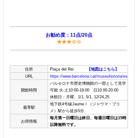
お勧め度：11点/20点
★★★☆☆
住所
Plaça del Rei
【地図はこちら】
URL
https://www.barcelona.cat/museuhistoria/es
バルセロナ市歴史博物館の一部として見学
開館時間
可能 火-土10:00-19:00 日10:00-20:00
休館日：月曜、1/1, 5/1, 12/24,25
地下鉄4号線JaumeⅠ（ジャウマ・プリ
最寄駅
メ）駅から徒歩5分
毎月第一日曜日は終日、毎週日曜日は15時
お得情報
以降無料です。