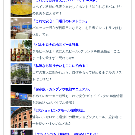
「これだけは押さえたい！パエリヤ10ヵ条」
スペイン料理の代表？果たしてホント？知られざるパエリヤ
の真実を教えます！
「これで安心！日曜日のレストラン」
バルセロナ滞在が日曜日になると、お目当てレストランはお
休み。でも
「バルセロナの地元ビール特集」
ジモピーがよく飲む人気ビール6ブランドを徹底検証！ここ
まで来て飲まずに死ねるか!!
「私達なら知り合いをここに泊める！」
日本の友人に聞かれたら、自信をもって勧めるホテルのリス
トはこれだ！
「保存版・カンプノウ観戦マニュアル」
初めてのサッカー観戦もこれで安心!ガイドブックの10倍情報
を詰め込んだバイブル登場！
「5大ショッピングモール徹底検証」
近年バルセロナに増殖中の巨大ショピングモール。旅行者に
一番使いやすいのはどれ?!
「フラメンコを比較検証、お勧めはこれだ！」