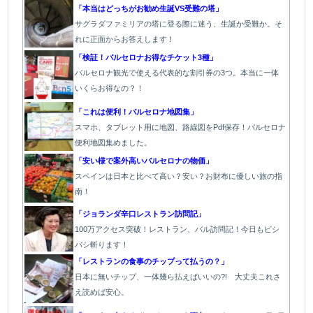
「本当はどっちがお勧め生誕VS受難の塔」
サグラダファミリアの塔に登る際に迷う、生誕か受難か。そ
れに正面からお答えします！
「検証！バルセロナお得なチケット3種」
バルセロナ観光で使える代表的な割引券の3つ。本当に一体
いくらお得なの？！
「これは便利！バルセロナ地図集」
スマホ、タブレット用に地図、路線図をPdf保存！バルセロナ
便利地図集めました。
「安い様で案外高いバルセロナの物価」
スペインは日本と比べて高い？安い？お財布に優しい旅の指
南！
「ジョランダ辛口レストラン訪問記」
100万アクセス突破！レストラン、バル訪問記！今日もビシ
バシ斬ります！
「レストランの食事のチップって払うの？」
日本に無いチップ、一体幾ら払えばいいの?! 大丈夫これさ
え読めば安心。