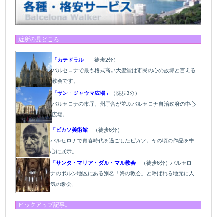
近所の見どころ
「カテドラル」
（徒歩2分）
バルセロナで最も格式高い大聖堂は市民の心の故郷と言える
教会です。
「サン・ジャウマ広場」
（徒歩3分）
バルセロナの市庁、州庁舎が並ぶバルセロナ自治政府の中心
広場。
「ピカソ美術館」
（徒歩6分）
バルセロナで青春時代を過ごしたピカソ。その頃の作品を中
心に展示。
「サンタ・マリア・ダル・マル教会」
（徒歩6分）バルセロ
ナのボルン地区にある別名「海の教会」と呼ばれる地元に人
気の教会。
ピックアップ記事。