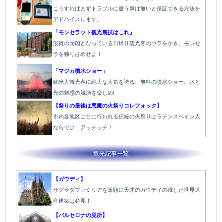
こうすればまずトラブルに遭う事は無いと保証できる方法を
アドバイスします。
「モンセラット観光裏技はこれ」
混雑の元凶となっている日帰り観光客のウラをかき、モンセ
ラを独り占めせよ！
「マジカ噴水ショー」
欧米人観光客に絶大な人気を誇る、無料の噴水ショー。水と
光の魅惑の競演を楽しめ!
【祭りの最後は悪魔の火祭りコレフォック】
市内各地区ごとに行われる伝統の火祭り
はラテンスペイン人
ならでは、アッチッチ！
観光記事一覧
【ガウディ】
サグラダファミリアを筆頭に天才のガウデイの残した世界遺
産建築は必見！
【バルセロナの見所】