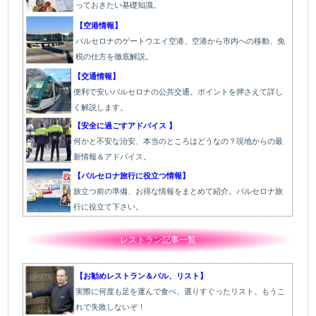
っておきたい基礎知識。
【空港情報】
バルセロナのゲートウエイ空港、空港から市内への移動、免
税の仕方を徹底解説。
【交通情報】
便利で安いバルセロナの公共交通。ポイントを押さえて詳し
く解説します。
【安全に過ごすアドバイス 】
何かと不安な治安、本当のところはどうなの？現地からの最
新情報＆アドバイス。
【バルセロナ旅行に役立つ情報】
旅立つ前の準備、お得な情報をまとめて紹介。バルセロナ旅
行に役立て下さい。
レストラン記事一覧
【お勧めレストラン＆バル、リスト】
実際に何度も足を運んで食べ、選りすぐったリスト。もうこ
れで失敗しないぞ！