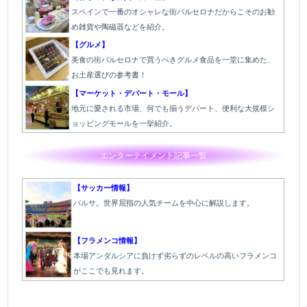
スペインで一番のオシャレな街バルセロナだからこそのお勧
め雑貨や陶磁器などを紹介。
【グルメ】
美食の街バルセロナで買うべきグルメ食品を一堂に集めた、
お土産選びの参考書！
【マーケット・デパート・モール】
地元に愛される市場、何でも揃うデパート、便利な大規模シ
ョッピングモールを一挙紹介。
エンターテイメント記事一覧
【サッカー情報】
バルサ。世界屈指の人気チームを中心に解説します。
【フラメンコ情報】
本場アンダルシアに負けず劣らずのレベルの高いフラメンコ
がここでも見れます。