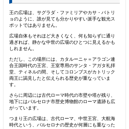
王の広場は、サグラダ・ファミリアやカサ・バトリ
ョのように、誰が見ても分かりやすい派手な観光ス
ポットではありません。
広場自体もそれほど大きくなく、何も知らずに通り
過ぎれば、静かな中世の広場のひとつに見えるかも
しれません。
ただし、この場所には、カタルーニャ＝アラゴン連
合王国時代の王宮、王室専用のサンタ・アガタ礼拝
堂、ティネルの間、そしてコロンブスがカトリック
両王に謁見したと伝えられる歴史が重なっていま
す。
さらに周辺には古代ローマ時代の市壁や塔が残り、
地下にはバルセロナ市歴史博物館のローマ遺跡も広
がっています。
つまり王の広場は、古代ローマ、中世王宮、大航海
時代という、バルセロナの歴史が何層にも重なった