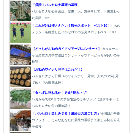
「必読！バルセロナ基礎の基礎」
バルセロナ初心者必読、歴史、人、気候そして、一風変わっ
た常識！etc….
「これだけは押さえたい！観光スポット ベスト10！」
あの
メッシーも絶賛したバルセロナの必見スポットベスト10！
【どっちがお勧めガイドツアーVSコンサート】
カタルーニ
ャ音楽堂の見学方法はコンサートかツアーどっちが良いのか
検証！
【お勧めワイナリ見学はこれだ！】
バルセロナから日帰りのワインナリー見学、人気の3つを見
て飲んでの徹底比較！
「食べずに死ねるか！必食”焼きネギ”」
12月から3月末までの季節限定のカルソッツ（焼きネギ）は
バルセロナの冬の風物詩！
「バルセロナ楽しみ切る！最終日の過ごし方」
帰国日が午後
のフライト。そんなあなたに最後の最後まで楽しみ切る方法
を伝授！