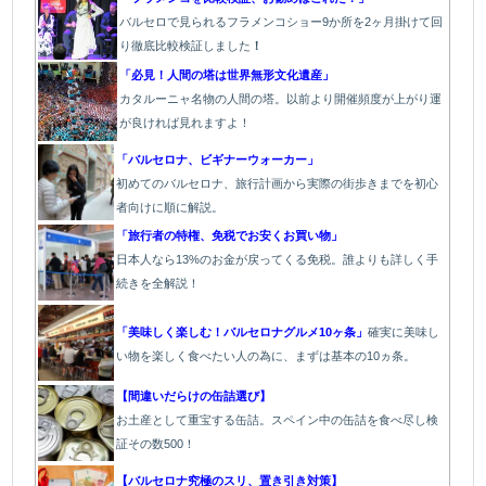
バルセロで見られるフラメンコショー9か所を2ヶ月掛けて回
り徹底比較検証しました
！
「必見！人間の塔は世界無形文化遺産」
カタルーニャ名物の人間の塔。以前より開催頻度が上がり運
が良ければ見れますよ！
「バルセロナ、ビギナーウォーカー」
初めてのバルセロナ、旅行計画から実際の街歩きまでを初心
者向けに順に解説。
「旅行者の特権、免税でお安くお買い物」
日本人なら13%のお金が戻ってくる免税。誰よりも詳しく手
続きを全解説！
「美味しく楽しむ！バルセロナグルメ10ヶ条」
確実に美味し
い物を楽しく食べたい人の為に、まずは基本の10ヵ条。
【間違いだらけの缶詰選び】
お土産として重宝する缶詰。スペイン中の缶詰を食べ尽し検
証その数500！
【バルセロナ究極のスリ、置き引き対策】