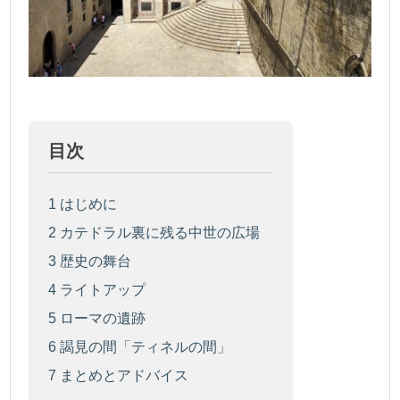
目次
1
はじめに
2
カテドラル裏に残る中世の広場
3
歴史の舞台
4
ライトアップ
5
ローマの遺跡
6
謁見の間「ティネルの間」
7
まとめとアドバイス