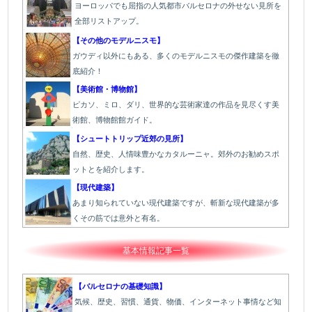
ヨーロッパでも屈指の人気都市バルセロナの外せない見所を
全部リストアップ。
【その他のモデルニスモ】
ガウディ以外にもある、多くのモデルニスモの傑作建築を徹
底紹介！
【美術館・博物館】
ピカソ、ミロ、ダリ、世界的な芸術家達の作品を見尽くす美
術館、博物館館ガイド。
【シュートトリップ近郊の見所】
自然、歴史、人情味豊かなカタルーニャ。郊外のお勧めスポ
ットとを紹介します。
【現代建築】
あまり知られていない現代建築ですが、斬新な現代建築が多
くその筋では意外と有名。
基本情報記事一覧
【バルセロナの基礎知識】
気候、歴史、習慣、通貨、物価、インターネット事情など知