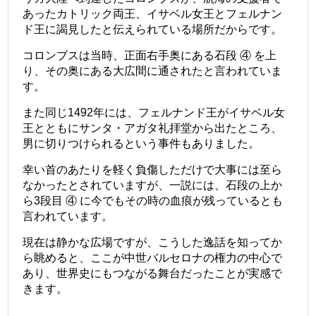
あったカトリック両王、イサベル女王とフェルナン
ド王に謁見したと伝えられている場所だからです。
コロンブスは当時、正面右手奥にある石段 ④ を上
り、その奥にある大広間に通されたと言われていま
す。
また同じ1492年には、フェルナンド王がイサベル女
王とともにサンタ・アガタ礼拝堂から出たところ、
男に切りつけられるという事件もありました。
幸い首のあたりを軽く負傷しただけで大事には至ら
なかったとされていますが、一説には、石段の上か
ら3段目 ④ に今でもその時の血痕が残っているとも
言われています。
現在は静かな広場ですが、こうした逸話を知ってか
ら眺めると、ここが中世バルセロナの権力の中心で
あり、世界史にもつながる舞台だったことが実感で
きます。