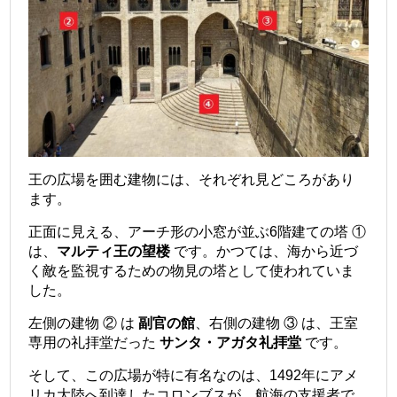
王の広場を囲む建物には、それぞれ見どころがあり
ます。
正面に見える、アーチ形の小窓が並ぶ6階建ての塔 ①
は、
マルティ王の望楼
です。かつては、海から近づ
く敵を監視するための物見の塔として使われていま
した。
左側の建物 ② は
副官の館
、右側の建物 ③ は、王室
専用の礼拝堂だった
サンタ・アガタ礼拝堂
です。
そして、この広場が特に有名なのは、1492年にアメ
リカ大陸へ到達したコロンブスが、航海の支援者で