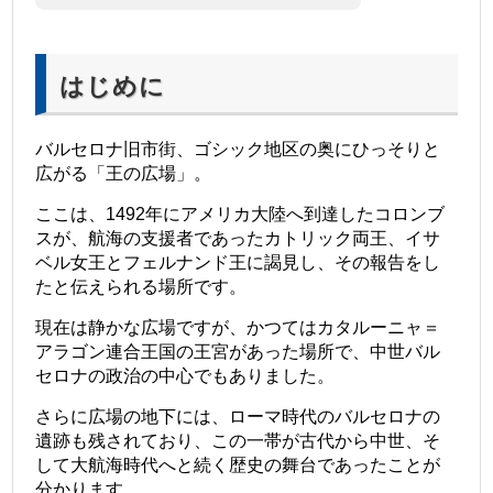
はじめに
バルセロナ旧市街、ゴシック地区の奥にひっそりと
広がる「王の広場」。
ここは、1492年にアメリカ大陸へ到達したコロンブ
スが、航海の支援者であったカトリック両王、イサ
ベル女王とフェルナンド王に謁見し、その報告をし
たと伝えられる場所です。
現在は静かな広場ですが、かつてはカタルーニャ＝
アラゴン連合王国の王宮があった場所で、中世バル
セロナの政治の中心でもありました。
さらに広場の地下には、ローマ時代のバルセロナの
遺跡も残されており、この一帯が古代から中世、そ
して大航海時代へと続く歴史の舞台であったことが
分かります。