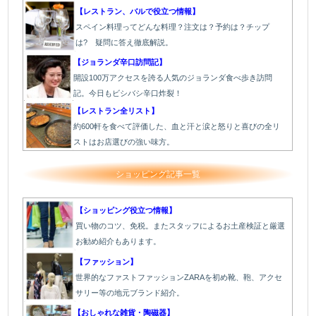
【レストラン、バルで役立つ情報】
スペイン料理ってどんな料理？注文は？予約は？チップ
は? 疑問に答え徹底解説。
【ジョランダ辛口訪問記】
開設100万アクセスを誇る人気のジョランダ食べ歩き訪問
記。今日もビシバシ辛口炸裂！
【レストラン全リスト】
約600軒を食べて評価した、血と汗と涙と怒りと喜びの全リ
ストはお店選びの強い味方。
ショッピング記事一覧
【ショッピング役立つ情報】
買い物のコツ、免税。またスタッフによるお土産検証と厳選
お勧め紹介もあります。
【ファッション】
世界的なファストファッションZARAを初め靴、鞄、アクセ
サリー等の地元ブランド紹介。
【おしゃれな雑貨・陶磁器】