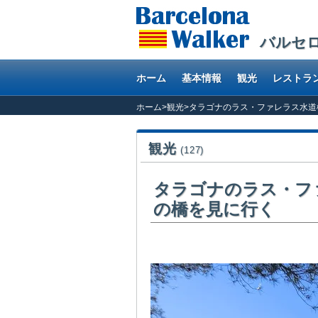
バルセ
ホーム
基本情報
観光
レストラ
ホーム
>
観光
>
タラゴナのラス・ファレラス水道
観光
(127)
タラゴナのラス・フ
の橋を見に行く