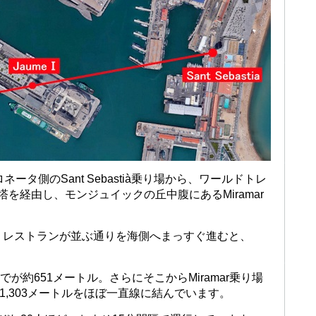
は、バルセロネータ側のSant Sebastià乗り場から、ワールドトレ
の塔を経由し、モンジュイックの丘中腹にあるMiramar
、レストランが並ぶ通りを海側へまっすぐ進むと、
。
 Iの塔までが約651メートル。さらにそこからMiramar乗り場
1,303メートルをほぼ一直線に結んでいます。