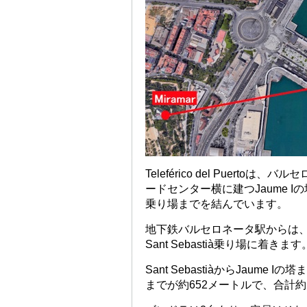
Teleférico del Puerto
ードセンター横に建つJaume I
乗り場までを結んでいます。
地下鉄バルセロネータ駅からは
Sant Sebastià乗り場に着きます
Sant SebastiàからJaume
までが約652メートルで、合計約