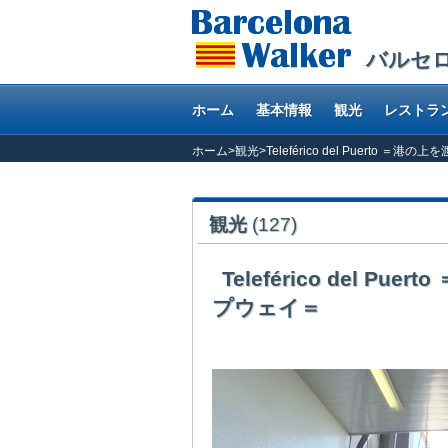
バルセ
ホーム
基本情報
観光
レストラ
ホーム
>
観光
>
Teleférico del Puert
観光
(127)
Teleférico del
プウェイ＝