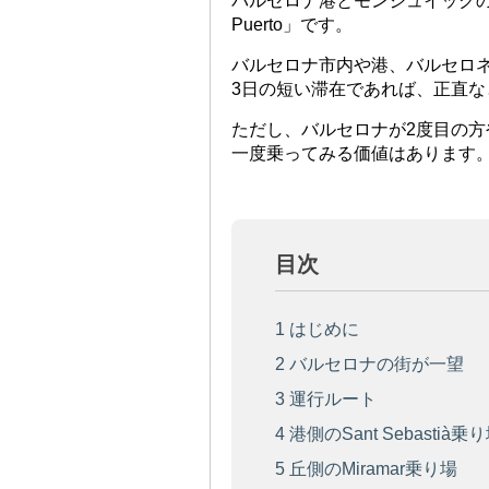
バルセロナ港とモンジュイックの丘を結
Puerto」です。
バルセロナ市内や港、バルセロ
3日の短い滞在であれば、正直
ただし、バルセロナが2度目の
一度乗ってみる価値はあります
目次
1
はじめに
2
バルセロナの街が一望
3
運行ルート
4
港側のSant Sebastià乗
5
丘側のMiramar乗り場