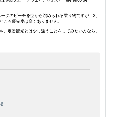
ぶロープウェイ、それが「Teleférico del
ネータのビーチを空から眺められる乗り物ですが、2、
なところ優先度は高くありません。
方や、定番観光とは少し違うことをしてみたい方なら、
。
り場