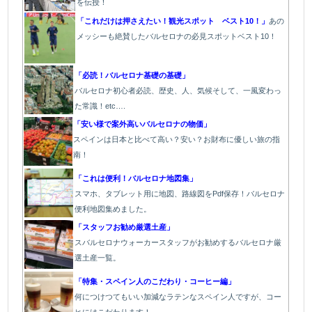
を伝授！
「これだけは押さえたい！観光スポット ベスト10！」
あの
メッシーも絶賛したバルセロナの必見スポットベスト10！
「必読！バルセロナ基礎の基礎」
バルセロナ初心者必読、歴史、人、気候そして、一風変わっ
た常識！etc….
「安い様で案外高いバルセロナの物価」
スペインは日本と比べて高い？安い？お財布に優しい旅の指
南！
「これは便利！バルセロナ地図集」
スマホ、タブレット用に地図、路線図をPdf保存！バルセロナ
便利地図集めました。
「スタッフお勧め厳選土産」
スバルセロナウォーカースタッフがお勧めするバルセロナ厳
選土産一覧。
「特集・スペイン人のこだわり・コーヒー編」
何につけつてもいい加減なラテン
なスペイン人ですが、コー