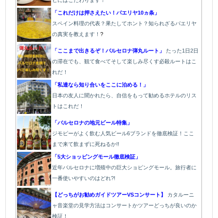
ヒにはこだわります
！
「これだけは押さえたい！パエリヤ10ヵ条」
スペイン料理の代表？果たしてホント？知られざるパエリヤ
の真実を教えます！
?
「ここまで出きるぞ！バルセロナ弾丸ルート」
たった1
日2日
の滞在でも、観て食べてそして楽しみ尽くす必殺ルートはこ
れだ！
「私達なら知り合いをここに泊める！」
日本の友人に聞かれたら、自信をもって勧めるホテルのリス
トはこれだ！
「バルセロナの地元ビール特集」
ジモピーがよく飲む人気ビール6ブランドを徹底検証！ここ
まで来て飲まずに死ねるか!!
「5大ショッピングモール徹底検証」
近年バルセロナに増殖中の巨大ショピングモール。旅行者に
一番使いやすいのはどれ?!
【どっちがお勧めガイドツアーVSコンサート】
カタルーニ
ャ音楽堂の見学方法はコンサートかツアーどっちが良いのか
検証！