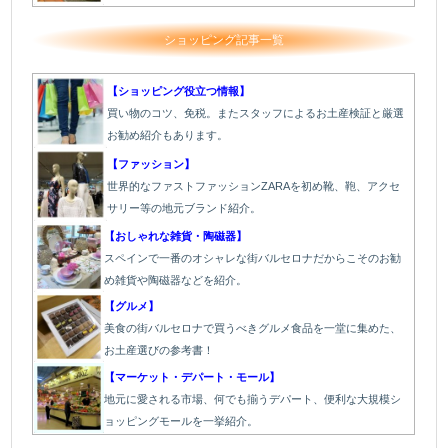
ショッピング記事一覧
【ショッピング役立つ情報】
買い物のコツ、免税。またスタッフによるお土産検証と厳選
お勧め紹介もあります。
【ファッション】
世界的なファストファッションZARAを初め靴、鞄、アクセ
サリー等の地元ブランド紹介。
【おしゃれな雑貨・陶磁器】
スペインで一番のオシャレな街バルセロナだからこそのお勧
め雑貨や陶磁器などを紹介。
【グルメ】
美食の街バルセロナで買うべきグルメ食品を一堂に集めた、
お土産選びの参考書！
【マーケット・デパート・モール】
地元に愛される市場、何でも揃うデパート、便利な大規模シ
ョッピングモールを一挙紹介。