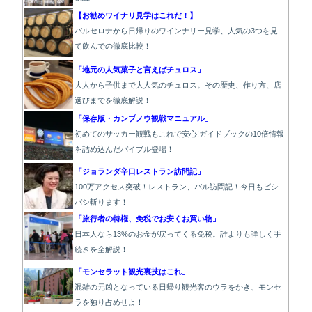
【お勧めワイナリ見学はこれだ！】
バ
ルセロナから日帰りのワインナリー見学、人気の3つを見
て飲んでの徹底比較！
「地元の人気菓子と言えばチュロス」
大人から子供まで大人気のチュロス。その歴史、作り方、店
選びまでを徹底解説！
「保存版・カンプノウ観戦マニュアル」
初めてのサッカー観戦もこれで安心!ガイドブックの10倍情報
を詰め込んだバイブル登場！
「
ジョランダ辛口レストラン訪問記」
100万アクセス突破！レストラン、バル
訪問記！今日もビシ
バシ斬ります！
「旅行者の特権、免税でお安くお買い物」
日本人なら13%のお金が戻ってくる免税。誰よりも詳しく手
続きを全解説！
「モンセラット観光裏技はこれ」
混雑の元凶となっている日帰り観光客のウラをかき、モンセ
ラを独り占めせよ！