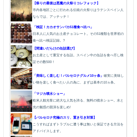
【祭りの最後は悪魔の火祭りコレフォック】
市内各地区ごとに行われる伝統の火祭り
はラテンスペイン人
ならでは、アッチッチ！
「検証！カカオサンパカ51種食べ比べ」
日本人に人気のお土産チョコレート。その51種類を世界初の
食べ比べ検証記録。?
【間違いだらけの缶詰選び】
お土産として重宝する缶詰。スペイン中の缶詰を食べ尽し検
証その数500！
「美味しく楽しむ！バルセロナグルメ10ヶ条」
確実に美味し
い物を楽しく食べたい人の為に、まずは基本の10ヵ条。
「マジカ噴水ショー」
欧米人観光客に絶大な人気を誇る、無料の噴水ショー。水と
光の魅惑の競演を楽しめ!
【バルセロナ究極のスリ、置き引き対策】
こうすればまずトラブルに遭う事は無いと保証できる方法を
アドバイスします。