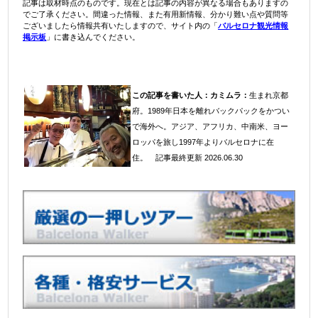
記事は取材時点のものです。現在とは記事の内容が異なる場合もありますの
でご了承ください。間違った情報、また有用新情報、分かり難い点や質問等
ございましたら情報共有いたしますので、サイト内の「
バルセロナ観光情報
掲示板
」に書き込んでください。
この記事を書いた人：
カミムラ：
生まれ京都
府。1989年日本を離れバックパックをかつい
で海外へ。アジア、アフリカ、中南米、ヨー
ロッパを旅し1997年よりバルセロナに在
住
。
記事最終更新 2026.06.30