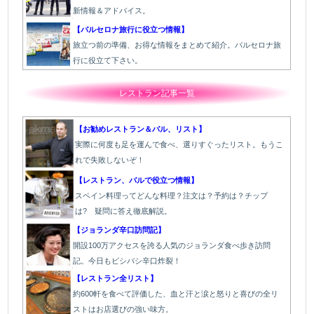
新情報＆アドバイス。
【バルセロナ旅行に役立つ情報】
旅立つ前の準備、お得な情報をまとめて紹介。バルセロナ旅
行に役立て下さい。
レストラン記事一覧
【お勧めレストラン＆バル、リスト】
実際に何度も足を運んで食べ、選りすぐったリスト。もうこ
れで失敗しないぞ！
【レストラン、バルで役立つ情報】
スペイン料理ってどんな料理？注文は？予約は？チップ
は? 疑問に答え徹底解説。
【ジョランダ辛口訪問記】
開設100万アクセスを誇る人気のジョランダ食べ歩き訪問
記。今日もビシバシ辛口炸裂！
【レストラン全リスト】
約600軒を食べて評価した、血と汗と涙と怒りと喜びの全リ
ストはお店選びの強い味方。