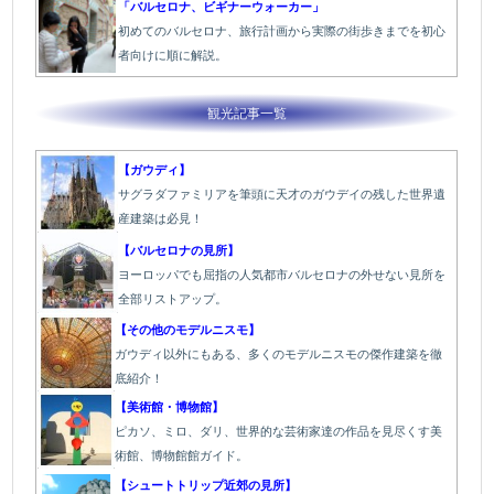
「バルセロナ、ビギナーウォーカー」
初めてのバルセロナ、旅行計画から実際の街歩きまでを初心
者向けに順に解説。
観光記事一覧
【ガウディ】
サグラダファミリアを筆頭に天才のガウデイの残した世界遺
産建築は必見！
【バルセロナの見所】
ヨーロッパでも屈指の人気都市バルセロナの外せない見所を
全部リストアップ。
【その他のモデルニスモ】
ガウディ以外にもある、多くのモデルニスモの傑作建築を徹
底紹介！
【美術館・博物館】
ピカソ、ミロ、ダリ、世界的な芸術家達の作品を見尽くす美
術館、博物館館ガイド。
【シュートトリップ近郊の見所】