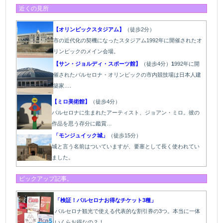
近くの見所
【オリンピックスタジアム】
（徒歩2分）
市の近代化の契機になったスタジアム1992年に開催されたオ
リンピックのメイン会場。
【サン・ジョルディ・スポーツ館】
（徒歩4分）
1
992年に開
催されたバルセロナ・オリンピックの市内競技場は日本人建
築家….
【ミロ美術館】
（徒歩4分）
バルセロナに生まれたアーティスト、ジョアン・ミロ。彼の
作品を思う存分に鑑賞…
「モンジュイック城」
（徒歩15分）
城と言う名前はついていますが、要塞として長く使われてい
ました。
ピックアップ記事。
「検証！バルセロナお得なチケット3種」
バルセロナ観光で使える代表的な割引券の3つ。本当に一体
いくらお得なの？！