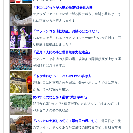
「本当はどっちがお勧め生誕VS受難の塔」
サグラダファミリアの塔に登る際に迷う、生誕か受難か。そ
れに正面からお答えします！
「フラメンコを比較検証、お勧めはこれだ！」
バルセロで見られるフラメンコショー9か所を2ヶ月掛けて回
り徹底比較検証しました
！
「必見！人間の塔は世界無形文化遺産」
カタルーニャ名物の人間の塔。以前より開催頻度が上がり運
が良ければ見れますよ！
「もう迷わない?! バルセロナの歩き方」
碁盤の目に区画割された街は、分かり易いようで道に迷うこ
とも。そんな悩みを解決！
食べずに死ねるか！必食”焼きネギ”」
12月から3月末までの季節限定のカルソッツ（焼きネギ）は
バルセロナの冬の風物詩！
「バルセロナ楽しみ切る！最終日の過ごし方」
帰国日が午後
のフライト。そんなあなたに最後の最後まで楽しみ切る方法