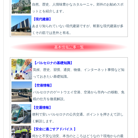
自然、歴史、人情味豊かなカタルーニャ。郊外のお勧めスポ
ットとを紹介します。
【現代建築】
あまり知られていない現代建築ですが、斬新な現代建築が多
くその筋では意外と有名。
基本情報記事一覧
【バルセロナの基礎知識】
気候、歴史、習慣、通貨、物価、インターネット事情など知
っておきたい基礎知識。
【空港情報】
バルセロナのゲートウエイ空港、空港から市内への移動、免
税の仕方を徹底解説。
【交通情報】
便利で安いバルセロナの公共交通。ポイントを押さえて詳し
く解説します。
【安全に過ごすアドバイス 】
何かと不安な治安、本当のところはどうなの？現地からの最