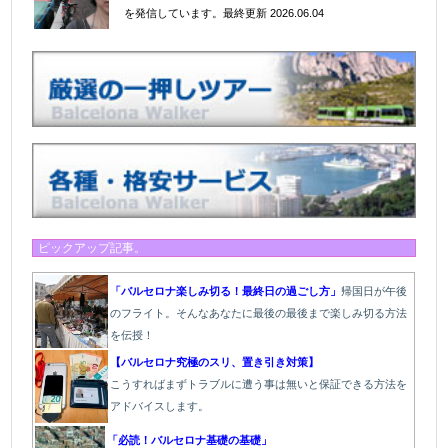
を発信しています。
最終更新 2026.06.04
ピックアップ記事。
「バルセロナ楽しみ切る！最終日の過ごし方」
帰国日が午後
のフライト。そんなあなたに最後の最後まで楽しみ切る方法
を伝授！
【バルセロナ究極のスリ、置き引き対策】
こうすればまずトラブルに遭う事は無いと保証できる方法を
アドバイスします。
「必読！バルセロナ基礎の基礎」