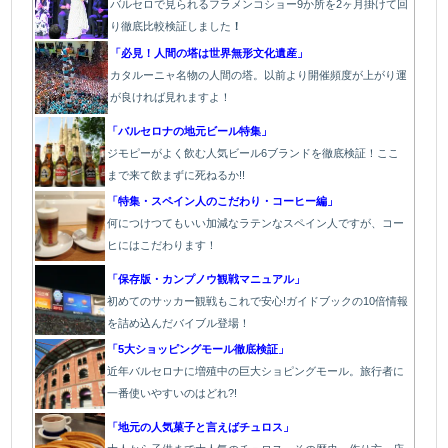
バルセロで見られるフラメンコショー9か所を2ヶ月掛けて回
り徹底比較検証しました
！
「必見！人間の塔は世界無形文化遺産」
カタルーニャ名物の人間の塔。以前より開催頻度が上がり運
が良ければ見れますよ！
「バルセロナの地元ビール特集」
ジモピーがよく飲む人気ビール6ブランドを徹底検証！ここ
まで来て飲まずに死ねるか!!
「特集・スペイン人のこだわり・コーヒー編」
何につけつてもいい加減なラテン
なスペイン人ですが、コー
ヒにはこだわります
！
「保存版・カンプノウ観戦マニュアル」
初めてのサッカー観戦もこれで安心!ガイドブックの10倍情報
を詰め込んだバイブル登場！
「5大ショッピングモール徹底検証」
近年バルセロナに増殖中の巨大ショピングモール。旅行者に
一番使いやすいのはどれ?!
「地元の人気菓子と言えばチュロス」