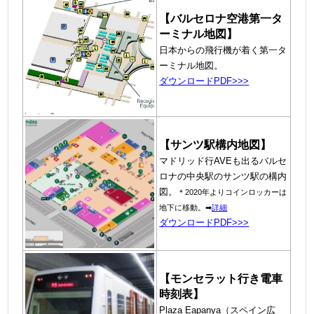
【バルセロナ空港第一タ
ーミナル地図】
日本からの飛行機が着く第一タ
ーミナル地図。
ダウンロードPDF>>>
【サンツ駅構内地図】
マドリッド行AVEも出るバルセ
ロナの中央駅のサンツ駅の構内
図。
＊2020年よりコインロッカーは
地下に移動。➡
詳細
ダ
ウンロードPDF>>>
【モンセラット行き電車
時刻表】
Plaza Eapanya（スペイン広