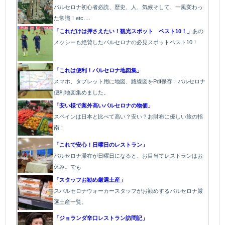
バルセロナ初心者必読、歴史、人、気候そして、一風変わっ
た常識！etc….
「これだけは押さえたい！観光スポット ベスト10！」
あの
メッシーも絶賛したバルセロナの必見スポットベスト10！
「これは便利！バルセロナ地図集」
スマホ、タブレット用に地図、路線図をPdf保存！バルセロナ
便利地図集めました。
「安い様で案外高いバルセロナの物価」
スペインは日本と比べて高い？安い？お財布に優しい旅の指
南！
「これで安心！日曜日のレストラン」
バルセロナ滞在が日曜日になると、お目当てレストランはお
休み。でも
「スタッフお勧め厳選土産」
スバルセロナウォーカースタッフがお勧めするバルセロナ厳
選土産一覧。
「ジョランダ辛口レストラン訪問記」