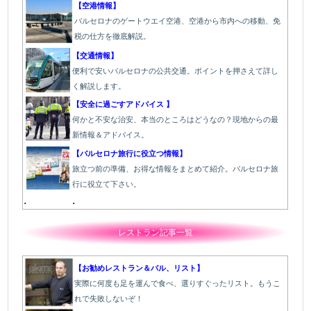
【空港情報】
バルセロナのゲートウエイ空港、空港から市内への移動、免
税の仕方を徹底解説。
【交通情報】
便利で安いバルセロナの公共交通。ポイントを押さえて詳し
く解説します。
【安全に過ごすアドバイス 】
何かと不安な治安、本当のところはどうなの？現地からの最
新情報＆アドバイス。
【バルセロナ旅行に役立つ情報】
旅立つ前の準備、お得な情報をまとめて紹介。バルセロナ旅
行に役立て下さい。
.
.
レストラン記事一覧
【お勧めレストラン＆バル、リスト】
実際に何度も足を運んで食べ、選りすぐったリスト。もうこ
れで失敗しないぞ！