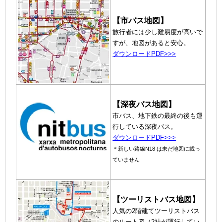
【市バス地図】
旅行者には少し難易度が高いで
すが、地図があると安心。
ダウンロードPDF>>>
【深夜バス地図】
市バス、地下鉄の最終の後も運
行している深夜バス。
ダウンロードPDF>>>
＊新しい路線N18 は未だ地図に載っ
ていません
【ツーリストバス地図】
人気の2階建てツーリストバス
のルート図（2社が運行してい