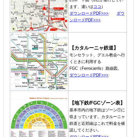
ます、違いは
ココ
）
ダ
ウンロードPDF>>>
ダウ
ンロードPDF>>>
【カタルーニャ鉄道】
モンセラット、グエル教会へ行
くときに利用する
FGC（Ferrocarrils）路線図。
ダウンロードPDF>>>
【地下鉄/FGCゾーン表】
基本市内の地下鉄はゾーン①に
収まっています。カタルーニャ
鉄道と近郊線はこれで料金を確
認してください。
ダウンロードPDF>>>