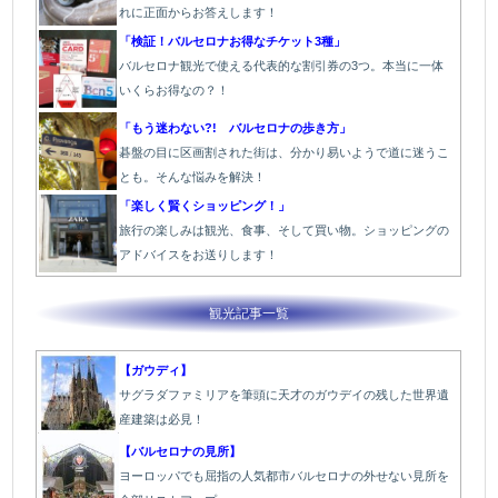
れに正面からお答えします！
「検証！バルセロナお得なチケット3種」
バルセロナ観光で使える代表的な割引券の3つ。本当に一体
いくらお得なの？！
「もう迷わない?! バルセロナの歩き方」
碁盤の目に区画割された街は、分かり易いようで道に迷うこ
とも。そんな悩みを解決！
「楽しく賢くショッピング！」
旅行の楽しみは観光、食事、そして買い物。ショッピングの
アドバイスをお送りします！
観光記事一覧
【ガウディ】
サグラダファミリアを筆頭に天才のガウデイの残した世界遺
産建築は必見！
【バルセロナの見所】
ヨーロッパでも屈指の人気都市バルセロナの外せない見所を