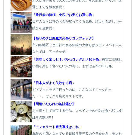
大人から子供まで大人気のチュロス。その歴史、作り方、店
選びまでを徹底解説！
「旅行者の特権、免税でお安くお買い物」
日本人なら13%のお金が戻ってくる免税。誰よりも詳しく手
続きを全解説！
【祭りの〆は悪魔の火祭りコレフォック】
市内各地区ごとに行われる伝統の火祭り
はラテンスペイン人
ならでは、アッチッチ！
「美味しく楽しむ！バルセロナグルメ10ヶ条」
確実に美味し
い物を楽しく食べたい人の為に、まずは基本の10ヵ条。
「日本人がよく失敗する店」
ガドブックを見て行ったのに、こんなはずじゃなかっ
た・・。ガックリ店のリストです。
【間違いだらけの缶詰選び】
お土産として重宝する缶詰。スペイン中の缶詰を食べ尽し検
証その数500！
「モンセラット観光裏技はこれ」
混雑の元凶となっている日帰り観光客のウラをかき、モンセ