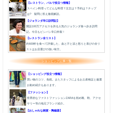
【レストラン、バルで役立つ情報】
スペイン料理ってどんな料理？注文は？予約は？チップ
は? 疑問に答え徹底解説。
【ジョランダ辛口訪問記】
開設100万アクセスを誇る人気のジョランダ食べ歩き訪問
記。今日もビシバシ辛口炸裂！
【レストラン全リスト】
約600軒を食べて評価した、血と汗と涙と怒りと喜びの全リ
ストはお店選びの強い味方。
ショッピング記事一覧
【ショッピング役立つ情報】
買い物のコツ、免税。またスタッフによるお土産検証と厳選
お勧め紹介もあります。
【ファッション】
世界的なファストファッションZARAを初め靴、鞄、アクセ
サリー等の地元ブランド紹介。
【おしゃれな雑貨・陶磁器】