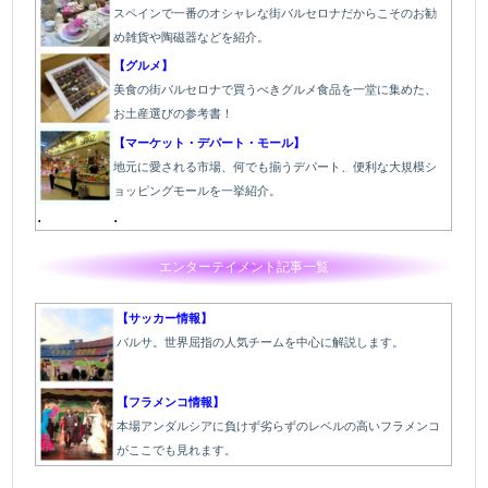
スペインで一番のオシャレな街バルセロナだからこそのお勧
め雑貨や陶磁器などを紹介。
【グルメ】
美食の街バルセロナで買うべきグルメ食品を一堂に集めた、
お土産選びの参考書！
【マーケット・デパート・モール】
地元に愛される市場、何でも揃うデパート、便利な大規模シ
ョッピングモールを一挙紹介。
.
.
エンターテイメント記事一覧
【サッカー情報】
バルサ。世界屈指の人気チームを中心に解説します。
【フラメンコ情報】
本場アンダルシアに負けず劣らずのレベルの高いフラメンコ
がここでも見れます。