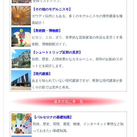
全部リストアップ。
【その他のモデルニスモ】
ガウディ以外にもある、多くのモデルニスモの傑作建築を徹
底紹介！
【美術館・博物館】
ピカソ、ミロ、ダリ、世界的な芸術家達の作品を見尽くす美
術館、博物館館ガイド。
【シュートトリップ近郊の見所】
自然、歴史、人情味豊かなカタルーニャ。郊外のお勧めスポ
ットとを紹介します。
【現代建築】
あまり知られていない現代建築ですが、斬新な現代建築が多
くその筋では意外と有名。
基本情報記事一覧
【バルセロナの基礎知識】
気候、歴史、習慣、通貨、物価、インターネット事情など知
っておきたい基礎知識。