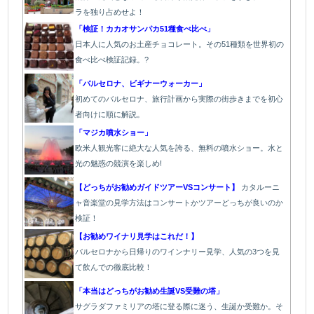
ラを独り占めせよ！
「検証！カカオサンパカ51種食べ比べ」
日本人に人気のお土産チョコレート。その51種類を世界初の
食べ比べ検証記録。?
「バルセロナ、ビギナーウォーカー」
初めてのバルセロナ、旅行計画から実際の街歩きまでを初心
者向けに順に解説。
「マジカ噴水ショー」
欧
米人観光客に絶大な人気を誇る、無料の噴水ショー。水と
光の魅惑の競演を楽しめ!
【どっちがお勧めガイドツアーVSコンサート】
カタルーニ
ャ音楽堂の見学方法はコンサートかツアーどっちが良いのか
検証！
【お勧めワイナリ見学はこれだ！】
バルセロナから日帰りのワインナリー見学、人気の3つを見
て飲んでの徹底比較！
「本当はどっちがお勧め生誕VS受難の塔」
サグラダファミリアの塔に登る際に迷う、生誕か受難か。そ