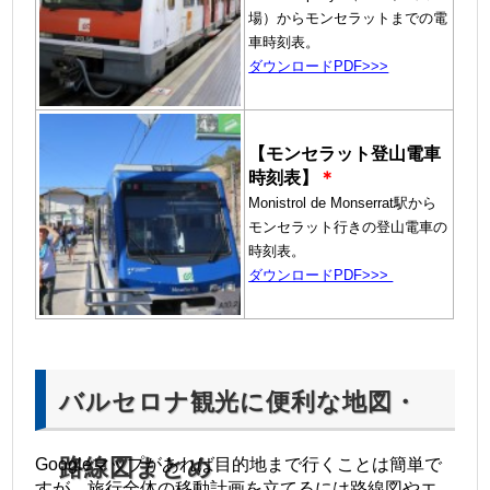
場）からモンセラットまでの電
車時刻表
。
ダ
ウンロードPDF>>>
【モンセラット登山電車
時刻表】
＊
Monistrol de Monserrat駅から
モンセラット行きの登山電車の
時刻表。
ダ
ウンロードPDF>>>
バルセロナ観光に便利な地図・
路線図まとめ
Googleマップがあれば目的地まで行くことは簡単で
すが、旅行全体の移動計画を立てるには路線図やエ