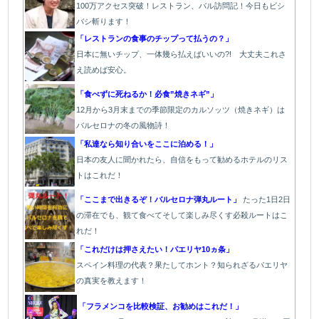
100万アクセス突破！レストラン、バル訪問記！今日もビシ
バシ斬ります！
「レストランの食事のチップって払うの？」
日本に無いチップ、一体幾ら払えばいいの?! 大丈夫これさ
え読めば安心。
「食べずに死ねるか！必食”焼きネギ”」
12月から3月末までの季節限定のカルソッツ（焼きネギ）は
バルセロナの冬の風物詩！
「私達なら知り合いをここに泊める！」
日本の友人に聞かれたら、自信をもって勧めるホテルのリス
トはこれだ！
「ここまで出きるぞ！バルセロナ弾丸ルート」
たった1
日2日
の滞在でも、観て食べてそして楽しみ尽くす必殺ルートはこ
れだ！
「これだけは押さえたい！パエリヤ10ヵ条」
スペイン料理の代表？果たしてホント？知られざるパエリヤ
の真実を教えます！
「フラメンコを比較検証、お勧めはこれだ！」