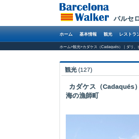
バルセ
ホーム
基本情報
観光
レストラ
ホーム
>
観光
>
カダケス（Cadaqués）｜ダ
観光
(127)
カダケス（Cadaqu
海の漁師町