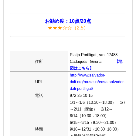
お勧め度：10点/20点
★★★☆☆（2.5）
Platja Portlligat, s/n, 17488
住所
Cadaqués, Girona,
【地
図はこちら】
http://www.salvador-
URL
dali.org/museus/casa-salvador-
dali-portlligat/
電話
972 25 10 15
1/1～1/6（10:30～18:00） 1/7
～2/11（閉館） 2/12～
6/14（10:30～18:00）
6/15～9/15（9:30～21:00）
時間
9/16～12/31（10:30~18:00）
＊最終は閉館50分前