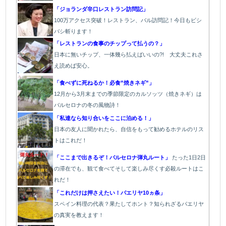
「ジョランダ辛口レストラン訪問記」
100万アクセス突破！レストラン、バル訪問記！今日もビシ
バシ斬ります！
「レストランの食事のチップって払うの？」
日本に無いチップ、一体幾ら払えばいいの?! 大丈夫これさ
え読めば安心。
「食べずに死ねるか！必食”焼きネギ”」
12月から3月末までの季節限定のカルソッツ（焼きネギ）は
バルセロナの冬の風物詩！
「私達なら知り合いをここに泊める！」
日本の友人に聞かれたら、自信をもって勧めるホテルのリス
トはこれだ！
「ここまで出きるぞ！バルセロナ弾丸ルート」
たった1
日2日
の滞在でも、観て食べてそして楽しみ尽くす必殺ルートはこ
れだ！
「これだけは押さえたい！パエリヤ10ヵ条」
スペイン料理の代表？果たしてホント？知られざるパエリヤ
の真実を教えます！