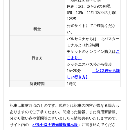
休み：1/1、2/7-3/9の月曜、
6/8、10/5、11/1-12/28の月曜、
12/25
公式サイトにてご確認くださ
料金
い。
バルセロナからは、北バスター
ミナルより約2時間
チケットのオンライン購入は
こ
行き方
こより。
シッチエスバス停から徒歩
15~20分
【バス停から詳
しい行き方】
所要時間
1時間
記事は取材時点のものです。現在とは記事の内容が異なる場合も
ありますのでご了承ください。間違った情報、また有用新情報、
分かり難い点や質問等ございましたら情報共有いたしますので、
サイト内の「
バルセロナ観光情報掲示板
」に書き込んでくださ