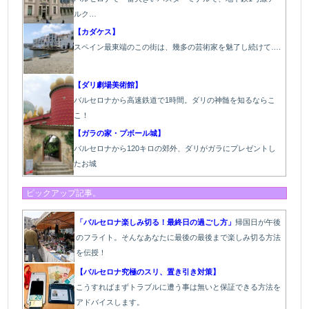
ルク…
【カダケス】
スペイン最東端のこの街は、幾多の芸術家を
魅了し続けて….
【ダリ劇場美術館】
バルセロナから高速鉄道で1時間。ダリの神髄を知るならこ
こ！
【ガラの家・プボール城】
バルセロナから120キロの郊外、ダリがガラにプレゼントし
たお城
ピックアップ記事。
「バルセロナ楽しみ切る！最終日の過ごし方」
帰国日が午後
のフライト。そんなあなたに最後の最後まで楽しみ切る方法
を伝授！
【バルセロナ究極のスリ、置き引き対策】
こうすればまずトラブルに遭う事は無いと保証できる方法を
アドバイスします。