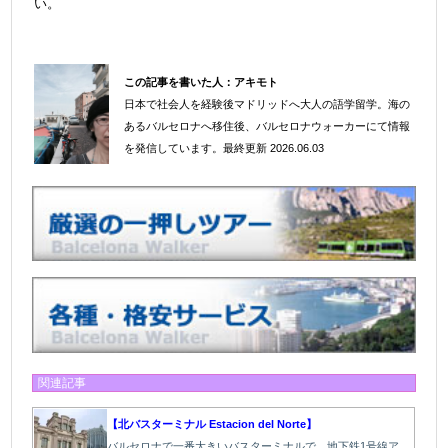
い。
この記事を書いた人：
アキモト
日本で社会人を経験後マドリッドへ大人の語学留学。海の
＠
あるバルセロナへ移住後、バルセロナウォーカーにて情報
を発信しています。
最終更新 2026.06.03
関連記事
【北バスターミナル Estacion del Norte】
バルセロナで一番大きいバスターミナルで、地下鉄1号線ア