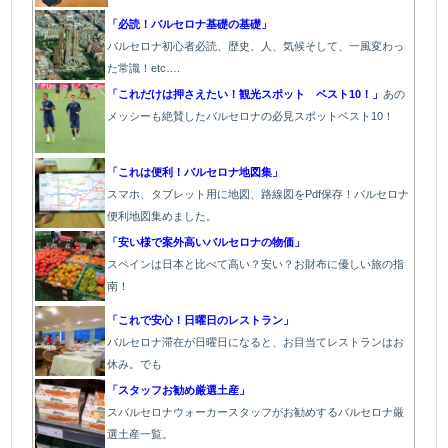
「必読！バルセロナ基礎の基礎」
バルセロナ初心者必読、歴史、人、気候そして、一風変わっ
た常識！etc….
「これだけは押さえたい！観光スポット ベスト10！」
あの
メッシーも絶賛したバルセロナの必見スポットベスト10！
「これは便利！バルセロナ地図集」
スマホ、タブレット用に地図、路線図をPdf保存！バルセロナ
便利地図集めました。
「安い様で案外高いバルセロナの物価」
スペインは日本と比べて高い？安い？お財布に優しい旅の指
南！
「これで安心！日曜日のレストラン」
バルセロナ滞在が日曜日になると、お目当てレストランはお
休み。でも
「スタッフお勧め厳選土産」
スバルセロナウォーカースタッフがお勧めするバルセロナ厳
選土産一覧。