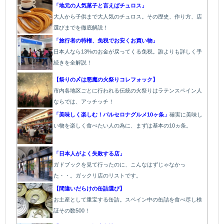
「地元の人気菓子と言えばチュロス」
大人から子供まで大人気のチュロス。その歴史、作り方、店
選びまでを徹底解説！
「旅行者の特権、免税でお安くお買い物」
日本人なら13%のお金が戻ってくる免税。誰よりも詳しく手
続きを全解説！
【祭りの〆は悪魔の火祭りコレフォック】
市内各地区ごとに行われる伝統の火祭り
はラテンスペイン人
ならでは、アッチッチ！
「美味しく楽しむ！バルセロナグルメ10ヶ条」
確実に美味し
い物を楽しく食べたい人の為に、まずは基本の10ヵ条。
「日本人がよく失敗する店」
ガドブックを見て行ったのに、こんなはずじゃなかっ
た・・。ガックリ店のリストです。
【間違いだらけの缶詰選び】
お土産として重宝する缶詰。スペイン中の缶詰を食べ尽し検
証その数500！