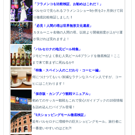
「フラメンコを比較検証、お勧めはこれだ！」
バルセロで見られるフラメンコショー9か所を2ヶ月掛けて回
り徹底比較検証しました
！
「必見！人間の塔は世界無形文化遺産」
カタルーニャ名物の人間の塔。以前より開催頻度が上がり運
が良ければ見れますよ！
「バルセロナの地元ビール特集」
ジモピーがよく飲む人気ビール6ブランドを徹底検証！ここ
まで来て飲まずに死ねるか!!
「特集・スペイン人のこだわり・コーヒー編」
何につけつてもいい加減なラテン
なスペイン人ですが、コー
ヒにはこだわります
！
「保存版・カンプノウ観戦マニュアル」
初めてのサッカー観戦もこれで安心!ガイドブックの10倍情報
を詰め込んだバイブル登場！
「5大ショッピングモール徹底検証」
近年バルセロナに増殖中の巨大ショピングモール。旅行者に
一番使いやすいのはどれ?!