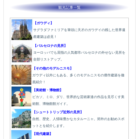
観光記事一覧
【ガウディ】
サグラダファミリアを筆頭に天才のガウデイの残した世界遺
産建築は必見！
【バルセロナの見所】
ヨーロッパでも屈指の人気都市バルセロナの外せない見所を
全部リストアップ。
【その他のモデルニスモ】
ガウディ以外にもある、多くのモデルニスモの傑作建築を徹
底紹介！
【美術館・博物館】
ピカソ、ミロ、ダリ、世界的な芸術家達の作品を見尽くす美
術館、博物館館ガイド。
【シュートトリップ近郊の見所】
自然、歴史、人情味豊かなカタルーニャ。郊外のお勧めスポ
ットとを紹介します。
【現代建築】