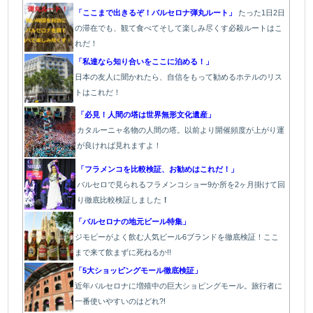
「ここまで出きるぞ！バルセロナ弾丸ルート」
たった1
日2日
の滞在でも、観て食べてそして楽しみ尽くす必殺ルートはこ
れだ！
「私達なら知り合いをここに泊める！」
日本の友人に聞かれたら、自信をもって勧めるホテルのリス
トはこれだ！
「必見！人間の塔は世界無形文化遺産」
カタルーニャ名物の人間の塔。以前より開催頻度が上がり運
が良ければ見れますよ！
「フラメンコを比較検証、お勧めはこれだ！」
バルセロで見られるフラメンコショー9か所を2ヶ月掛けて回
り徹底比較検証しました
！
「バルセロナの地元ビール特集」
ジモピーがよく飲む人気ビール6ブランドを徹底検証！ここ
まで来て飲まずに死ねるか!!
「5大ショッピングモール徹底検証」
近年バルセロナに増殖中の巨大ショピングモール。旅行者に
一番使いやすいのはどれ?!