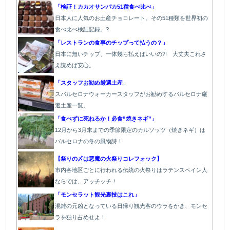
「検証！カカオサンパカ51種食べ比べ」
日本人に人気のお土産チョコレート。その51種類を世界初の
食べ比べ検証記録。?
「レストランの食事のチップって払うの？」
日本に無いチップ、一体幾ら払えばいいの?! 大丈夫これさ
え読めば安心。
「スタッフお勧め厳選土産」
スバルセロナウォーカースタッフがお勧めするバルセロナ厳
選土産一覧。
「食べずに死ねるか！必食”焼きネギ”」
12月から3月末までの季節限定のカルソッツ（焼きネギ）は
バルセロナの冬の風物詩！
【祭りの〆は悪魔の火祭りコレフォック】
市内各地区ごとに行われる伝統の火祭り
はラテンスペイン人
ならでは、アッチッチ！
「モンセラット観光裏技はこれ」
混雑の元凶となっている日帰り観光客のウラをかき、モンセ
ラを独り占めせよ！