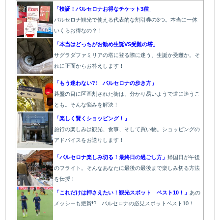
「検証！バルセロナお得なチケット3種」
バルセロナ観光で使える代表的な割引券の3つ。本当に一体
いくらお得なの？！
「本当はどっちがお勧め生誕VS受難の塔」
サグラダファミリアの塔に登る際に迷う、生誕か受難か。そ
れに正面からお答えします！
「もう迷わない?! バルセロナの歩き方」
碁盤の目に区画割された街は、分かり易いようで道に迷うこ
とも。そんな悩みを解決！
「楽しく賢くショッピング！」
旅行の楽しみは観光、食事、そして買い物。ショッピングの
アドバイスをお送りします！
「バルセロナ楽しみ切る！最終日の過ごし方」
帰国日が午後
のフライト。そんなあなたに最後の最後まで楽しみ切る方法
を伝授！
「これだけは押さえたい！観光スポット ベスト10！」
あの
メッシーも絶賛!? バルセロナの必見スポットベスト10！