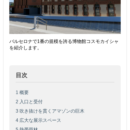
バルセロナで1番の規模を誇る博物館コスモカイシャ
を紹介します。
目次
1
概要
2
入口と受付
3
吹き抜けを貫くアマゾンの巨木
4
広大な展示スペース
5
熱帯雨林