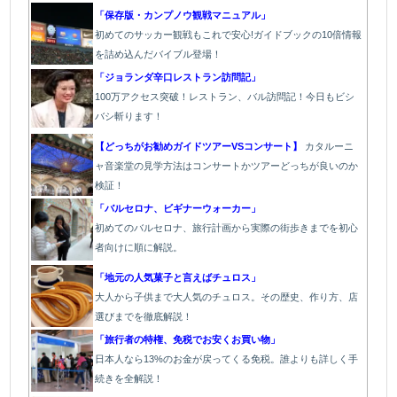
「保存版・カンプノウ観戦マニュアル」
初めてのサッカー観戦もこれで安心!ガイドブックの10倍情報
を詰め込んだバイブル登場！
「
ジョランダ辛口レストラン訪問記」
100万アクセス突破！レストラン、バル
訪問記！今日もビシ
バシ斬ります！
【どっちがお勧めガイドツアーVSコンサート】
カタルーニ
ャ音楽堂の見学方法はコンサートかツアーどっちが良いのか
検証！
「バルセロナ、ビギナーウォーカー」
初めてのバルセロナ、旅行計画から実際の街歩きまでを初心
者向けに順に解説。
「地元の人気菓子と言えばチュロス」
大人から子供まで大人気のチュロス。その歴史、作り方、店
選びまでを徹底解説！
「旅行者の特権、免税でお安くお買い物」
日本人なら13%のお金が戻ってくる免税。誰よりも詳しく手
続きを全解説！