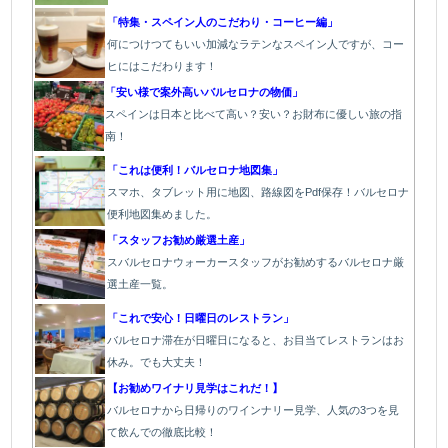
「特集・スペイン人のこだわり・コーヒー編」
何につけつてもいい加減なラテン
なスペイン人ですが、コー
ヒにはこだわります
！
「安い様で案外高いバルセロナの物価」
スペインは日本と比べて高い？安い？お財布に優しい旅の指
南！
「これは便利！バルセロナ地図集」
スマホ、タブレット用に地図、路線図をPdf保存！バルセロナ
便利地図集めました。
「スタッフお勧め厳選土産」
スバルセロナウォーカースタッフがお勧めするバルセロナ厳
選土産一覧。
「これで安心！日曜日のレストラン」
バルセロナ滞在が日曜日になると、お目当てレストランはお
休み。でも大丈夫！
【お勧めワイナリ見学はこれだ！】
バルセロナから日帰りのワインナリー見学、人気の3つを見
て飲んでの徹底比較！