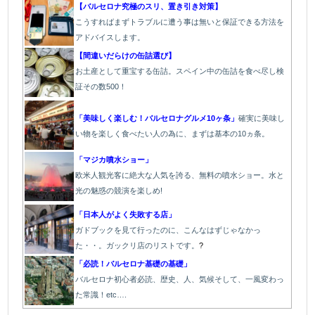
【バルセロナ究極のスリ、置き引き対策】
こうすればまずトラブルに遭う事は無いと保証できる方法を
アドバイスします。
【間違いだらけの缶詰選び】
お土産として重宝する缶詰。スペイン中の缶詰を食べ尽し検
証その数500！
「美味しく楽しむ！バルセロナグルメ10ヶ条」
確実に美味し
い物を楽しく食べたい人の為に、まずは基本の10ヵ条。
「マジカ噴水ショー」
欧米人観光客に絶大な人気を誇る、無料の噴水ショー。水と
光の魅惑の競演を楽しめ!
「日本人がよく失敗する店」
ガドブックを見て行ったのに、こんなはずじゃなかっ
た・・。ガックリ店のリストです。
?
「必読！バルセロナ基礎の基礎」
バルセロナ初心者必読、歴史、人、気候そして、一風変わっ
た常識！etc….