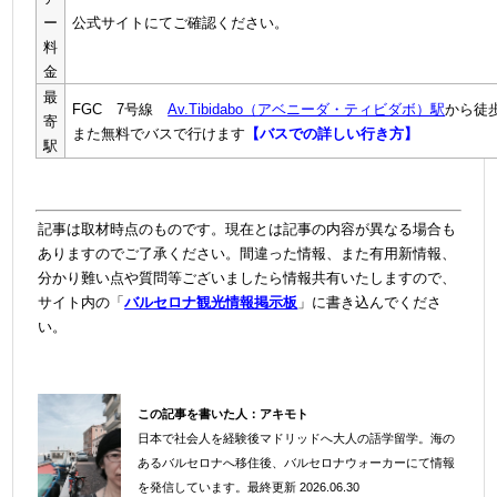
ー
公式サイトにてご確認ください。
料
金
最
FGC 7号線
Av.Tibidabo（アベニーダ・ティビダボ）駅
から徒歩
寄
また無料でバスで行けます
【バスでの詳しい行き方】
駅
記事は取材時点のものです。現在とは記事の内容が異なる場合も
ありますのでご了承ください。間違った情報、また有用新情報、
分かり難い点や質問等ございましたら情報共有いたしますので、
サイト内の「
バルセロナ観光情報掲示板
」に書き込んでくださ
い。
この記事を書いた人：
アキモト
日本で社会人を経験後マドリッドへ大人の語学留学。海の
＠
あるバルセロナへ移住後、バルセロナウォーカーにて情報
を発信しています。
最終更新 2026.06.30