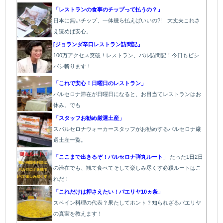
「レストランの食事のチップって払うの？」
日本に無いチップ、一体幾ら払えばいいの?! 大丈夫これさ
え読めば安心。
[ジョランダ辛口レストラン訪問記」
100万アクセス突破！レストラン、バル訪問記！今日もビシ
バシ斬ります！
「これで安心！日曜日のレストラン」
バルセロナ滞在が日曜日になると、お目当てレストランはお
休み。でも
「スタッフお勧め厳選土産」
スバルセロナウォーカースタッフがお勧めするバルセロナ厳
選土産一覧。
「ここまで出きるぞ！バルセロナ弾丸ルート」
たった1
日2日
の滞在でも、観て食べてそして楽しみ尽くす必殺ルートはこ
れだ！
「これだけは押さえたい！パエリヤ10ヵ条」
スペイン料理の代表？果たしてホント？知られざるパエリヤ
の真実を教えます！