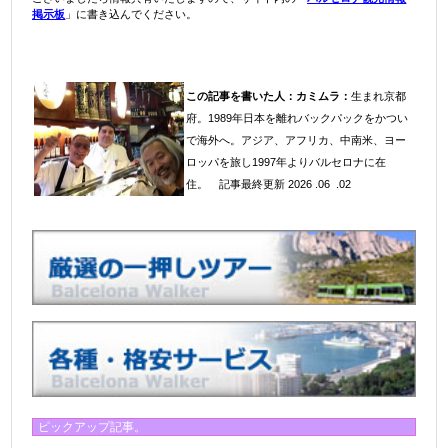
掲示板
」に書き込んでください。
この記事を書いた人：
カミムラ：
生まれ京都
府。1989年日本を離れバックパックをかつい
で海外へ。アジア、アフリカ、中南米、ヨー
ロッパを旅し1997年よりバルセロナに在
住
。
記事最終更新 2026 .06 .02
ピックアップ記事。