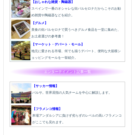
【おしゃれな雑貨・陶磁器】
スペインで一番のオシャレな街バルセロナだからこそのお勧
め雑貨や陶磁器などを紹介。
【グルメ】
美食の街バルセロナで買うべきグルメ食品を一堂に集めた、
お土産選びの参考書！
【マーケット・デパート・モール】
地元に愛される市場、何でも揃うデパート、便利な大規模シ
ョッピングモールを一挙紹介。
エンターテイメント記事一覧
【サッカー情報】
バルサ。世界屈指の人気チームを中心に解説します。
【フラメンコ情報】
本場アンダルシアに負けず劣らずのレベルの高いフラメンコ
がここでも見れます。