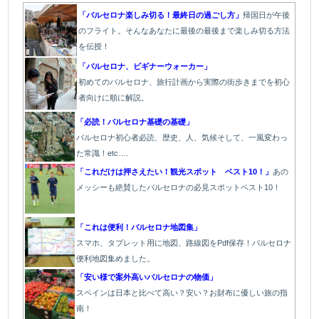
「バルセロナ楽しみ切る！最終日の過ごし方」
帰国日が午後
のフライト。そんなあなたに最後の最後まで楽しみ切る方法
を伝授！
「バルセロナ、ビギナーウォーカー」
初めてのバルセロナ、旅行計画から実際の街歩きまでを初心
者向けに順に解説。
「必読！バルセロナ基礎の基礎」
バルセロナ初心者必読、歴史、人、気候そして、一風変わっ
た常識！etc….
「これだけは押さえたい！観光スポット ベスト10！」
あの
メッシーも絶賛したバルセロナの必見スポットベスト10！
「これは便利！バルセロナ地図集」
スマホ、タブレット用に地図、路線図をPdf保存！バルセロナ
便利地図集めました。
「安い様で案外高いバルセロナの物価」
スペインは日本と比べて高い？安い？お財布に優しい旅の指
南！