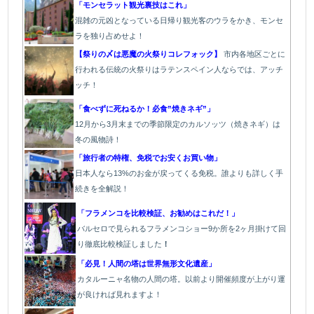
「モンセラット観光裏技はこれ」
混雑の元凶となっている日帰り観光客のウラをかき、モンセ
ラを独り占めせよ！
【祭りの〆は悪魔の火祭りコレフォック】
市内各地区ごとに
行われる伝統の火祭りはラテンスペイン人ならでは、アッチ
ッチ！
「食べずに死ねるか！必食”焼きネギ”」
12月から3月末までの季節限定のカルソッツ（焼きネギ）は
冬の風物詩！
「旅行者の特権、免税でお安くお買い物」
日本人なら13%のお金が戻ってくる免税。誰よりも詳しく手
続きを全解説！
「フラメンコを比較検証、お勧めはこれだ！」
バルセロで見られるフラメンコショー9か所を2ヶ月掛けて回
り徹底比較検証しました
！
「必見！人間の塔は世界無形文化遺産」
カタルーニャ名物の人間の塔。以前より開催頻度が上がり運
が良ければ見れますよ！