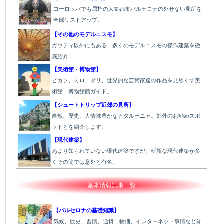
ヨーロッパでも屈指の人気都市バルセロナの外せない見所を
全部リストアップ。
【その他のモデルニスモ】
ガウディ以外にもある、多くのモデルニスモの傑作建築を徹
底紹介！
【美術館・博物館】
ピカソ、ミロ、ダリ、世界的な芸術家達の作品を見尽くす美
術館、博物館館ガイド。
【シュートトリップ近郊の見所】
自然、歴史、人情味豊かなカタルーニャ。郊外のお勧めスポ
ットとを紹介します。
【現代建築】
あまり知られていない現代建築ですが、斬新な現代建築が多
くその筋では意外と有名。
基本情報記事一覧
【バルセロナの基礎知識】
気候、歴史、習慣、通貨、物価、インターネット事情など知