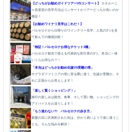
【どっちがお勧めガイドツアーVSコンサート】
カタルーニ
ャ音楽堂の見学方法はコンサートかツアーどっちが良いのか
検証！
【お勧めワイナリ見学はこれだ！】
バルセロナから日帰りのワインナリー見学、人気の3つを見
て飲んでの徹底比較！
「検証！バルセロナお得なチケット3種」
バルセロナ観光で使える代表的な割引券の3つ。本当に一体
いくらお得なの？！
「本当はどっちがお勧め生誕VS受難の塔」
サグラダファミリアの塔に登る際に迷う、生誕か受難か。そ
れに正面からお答えします！
「楽しく賢くショッピング！」
旅行の楽しみは観光、食事、そして買い物。ショッピングの
アドバイスをお送りします！
「もう迷わない?! バルセロナの歩き方
」
碁盤の目に区画割された街は、分かり易いようで道に迷うこ
とも。そんな悩みを解決！