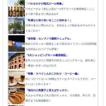
「バルセロナの地元ビール特集」
ジモピーがよく飲む人気ビール6ブランドを徹底検証！ここ
まで来て飲まずに死ねるか!!
「私達なら知り合いをここに泊める！」
日本の友人に聞かれたら、自信をもって勧めるホテルのリス
トはこれだ！
「保存版・カンプノウ観戦マニュアル」
初めてのサッカー観戦もこれで安心!ガイドブックの10倍情報
を詰め込んだバイブル登場！
「5大ショッピングモール徹底検証」
近年バルセロナに増殖中の巨大ショピングモール。旅行者に
一番使いやすいのはどれ?!
「特集・スペイン人のこだわり・コーヒー編」
何につけつてもいい加減なラテン
なスペイン人ですが、コー
ヒにはこだわります
！
「地元の人気菓子と言えばチュロス」
大人から子供まで大人気のチュロス。その歴史、作り方、店
選びまでを徹底解説！