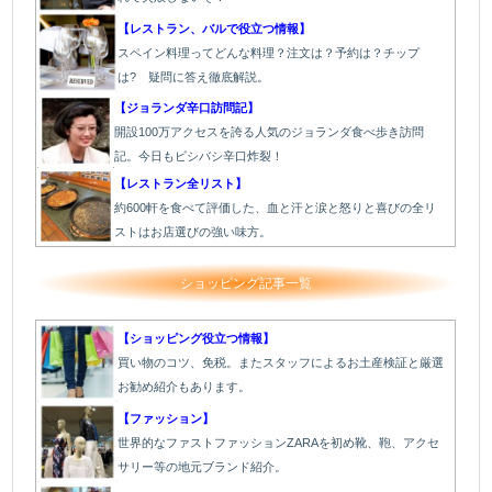
【レストラン、バルで役立つ情報】
スペイン料理ってどんな料理？注文は？予約は？チップ
は? 疑問に答え徹底解説。
【ジョランダ辛口訪問記】
開設100万アクセスを誇る人気のジョランダ食べ歩き訪問
記。今日もビシバシ辛口炸裂！
【レストラン全リスト】
約600軒を食べて評価した、血と汗と涙と怒りと喜びの全リ
ストはお店選びの強い味方。
ショッピング記事一覧
【ショッピング役立つ情報】
買い物のコツ、免税。またスタッフによるお土産検証と厳選
お勧め紹介もあります。
【ファッション】
世界的なファストファッションZARAを初め靴、鞄、アクセ
サリー等の地元ブランド紹介。