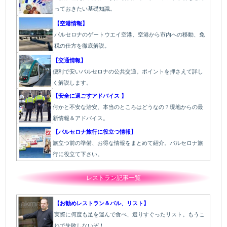
っておきたい基礎知識。
【空港情報】
バルセロナのゲートウエイ空港、空港から市内への移動、免
税の仕方を徹底解説。
【交通情報】
便利で安いバルセロナの公共交通。ポイントを押さえて詳し
く解説します。
【安全に過ごすアドバイス 】
何かと不安な治安、本当のところはどうなの？現地からの最
新情報＆アドバイス。
【バルセロナ旅行に役立つ情報】
旅立つ前の準備、お得な情報をまとめて紹介。バルセロナ旅
行に役立て下さい。
レストラン記事一覧
【お勧めレストラン＆バル、リスト】
実際に何度も足を運んで食べ、選りすぐったリスト。もうこ
れで失敗しないぞ！