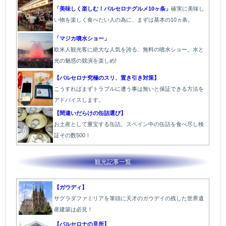
「美味しく楽しむ！バルセロナグルメ10ヶ条」
確実に美味し
い物を楽しく食べたい人の為に、まずは基本の10ヵ条。
「マジカ噴水ショー」
欧米人観光客に絶大な人気を誇る、無料の噴水ショー。水と
光の魅惑の競演を楽しめ!
【バルセロナ究極のスリ、置き引き対策】
こうすればまずトラブルに遭う事は無いと保証できる方法を
アドバイスします。
【間違いだらけの缶詰選び】
お土産として重宝する缶詰。スペイン中の缶詰を食べ尽し検
証その数500！
観光記事一覧
【ガウディ】
サグラダファミリアを筆頭に天才のガウデイの残した世界遺
産建築は必見！
【バルセロナの見所】