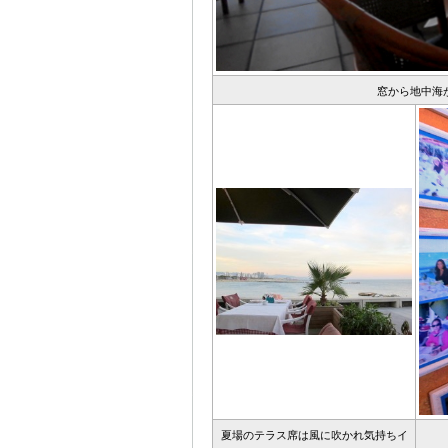
窓から地中海
夏場のテラス席は風に吹かれ気持ちイ