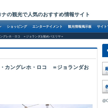
ロナの観光で人気のおすすめ情報サイト
ン
ショッピング
エンターテイメント
観光情報掲示板
サイト
o エル・カングレホ・ロコ ＝ジョランダお勧めパエリヤ＝
oco エル・カングレホ・ロコ ＝ジョランダお
ほど食べる料理がパエリヤです。ただ注意しなければならないのは、市内でよ
ようなところ。それらのレストランやバルの殆どが、観光客向けに大量に作っ
ンで温めて出すだけのまがい物。
@O