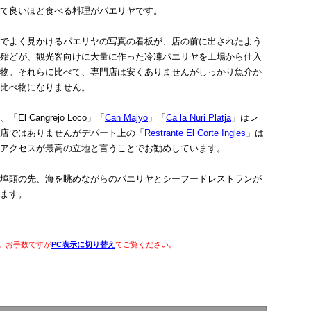
て良いほど食べる料理がパエリヤです。
でよく見かけるパエリヤの写真の看板が、店の前に出されたよう
殆どが、観光客向けに大量に作った冷凍パエリヤを工場から仕入
物。それらに比べて、専門店は安くありませんがしっかり魚介か
比べ物になりません。
Cangrejo Loco」「
Can Majyo
」「
Ca la Nuri Platja
」はレ
店ではありませんがデパート上の「
Restrante El Corte Ingles
」は
アクセスが最高の立地と言うことでお勧めしています。
埠頭の先、海を眺めながらのパエリヤとシーフードレストランが
ます。
。お手数ですが
PC表示に切り替え
てご覧ください。