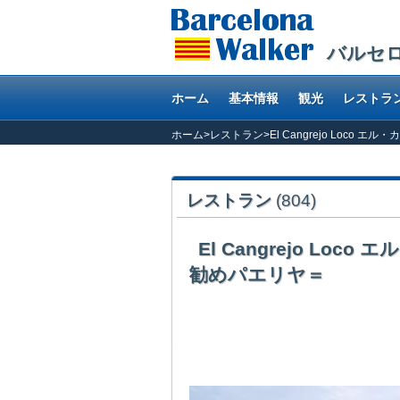
バルセ
ホーム
基本情報
観光
レストラ
ホーム
>
レストラン
>
El Cangrejo Loc
レストラン
(804)
El Cangrejo L
勧めパエリヤ＝
日本人がバルセロナへきて、必ずと言って良い
く見かけるパエリヤの写真が店の前に出された
た冷凍パエリヤを工場から仕入れ、店はオーブ