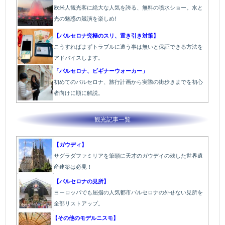
欧米人観光客に絶大な人気を誇る、無料の噴水ショー。水と
光の魅惑の競演を楽しめ!
【バルセロナ究極のスリ、置き引き対策】
こうすればまずトラブルに遭う事は無いと保証できる方法を
アドバイスします。
「バルセロナ、ビギナーウォーカー」
初めてのバルセロナ、旅行計画から実際の街歩きまでを初心
者向けに順に解説。
観光記事一覧
【ガウディ】
サグラダファミリアを筆頭に天才のガウデイの残した世界遺
産建築は必見！
【バルセロナの見所】
ヨーロッパでも屈指の人気都市バルセロナの外せない見所を
全部リストアップ。
【その他のモデルニスモ】