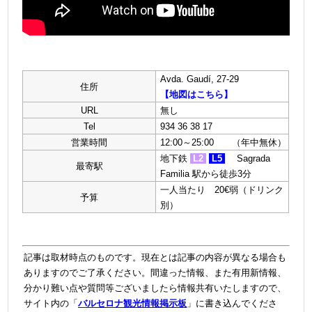
Avda. Gaudí, 27-29
住所
【地図はこちら】
URL
無し
Tel
934 36 38 17
営業時間
12:00～25:00 （年中無休）
地下鉄
L2
L5
Sagrada
最寄駅
Familia 駅から徒歩3分
一人当たり
20€弱
（ドリンク
予算
別）
記事は取材時点のものです。現在とは記事の内容が異なる場合も
ありますのでご了承ください。間違った情報、また有用新情報、
分かり難い点や質問等ございましたら情報共有いたしますので、
サイト内の「
バルセロナ観光情報掲示板
」に書き込んでくださ