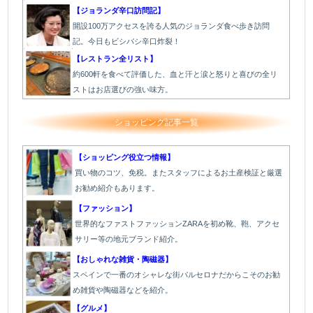
【ジョランダ辛口訪問記】
開設100万アクセスを誇る人気のジョランダ食べ歩き訪問
記。今日もビシバシ辛口炸裂！
【レストラン全リスト】
約600軒を食べて評価した、血と汗と涙と怒りと喜びの全リ
ストはお店選びの強い味方。
ショッピング記事一覧
【ショッピング役立つ情報】
買い物のコツ、免税。またスタッフによるお土産検証と厳選
お勧め紹介もあります。
【ファッション】
世界的なファストファッションZARAを初め靴、鞄、アクセ
サリー等の地元ブランド紹介。
【おしゃれな雑貨・陶磁器】
スペインで一番のオシャレな街バルセロナだからこそのお勧
め雑貨や陶磁器などを紹介。
【グルメ】