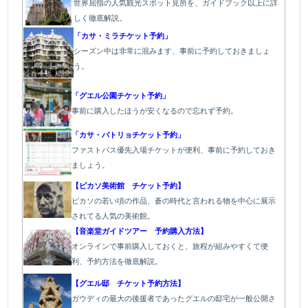
世界屈指の人気観光スポット見所を、ガイドブック以上に詳
しく徹底解説。
「カサ・ミラチケット予約」
シーズン中は非常に混みます、事前に予約しておきましょ
う。
「グエル公園チケット予約」
事前に購入したほうが安くなるので忘れず予約。
「カサ・バトリョチケット予約」
ファストパス優先入場チケットが便利
、事前に予約しておき
ましょう。
【ピカソ美術館 チケット予約】
ピカソの若い頃の作品、蒼の時代と言われる物を中心に展示
されてる人気の美術館。
【音楽堂ガイドツアー 予約購入方法】
オンラインで事前購入しておくと、旅程が組みやすくて便
利、予約方法を徹底解説。
【グエル邸 チケット予約方法】
ガウディの最大の後援者であったグエルの邸宅が一般公開さ