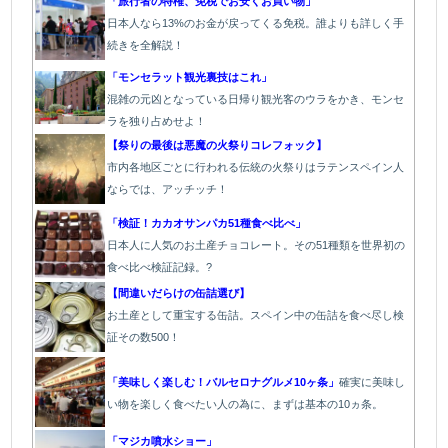
「旅行者の特権、免税でお安くお買い物」
日本人なら13%のお金が戻ってくる免税。誰よりも詳しく手
続きを全解説！
「モンセラット観光裏技はこれ」
混雑の元凶となっている日帰り観光客のウラをかき、モンセ
ラを独り占めせよ！
【祭りの最後は悪魔の火祭りコレフォック】
市内各地区ごとに行われる伝統の火祭り
はラテンスペイン人
ならでは、アッチッチ！
「検証！カカオサンパカ51種食べ比べ」
日本人に人気のお土産チョコレート。その51種類を世界初の
食べ比べ検証記録。?
【間違いだらけの缶詰選び】
お土産として重宝する缶詰。スペイン中の缶詰を食べ尽し検
証その数500！
「美味しく楽しむ！バルセロナグルメ10ヶ条」
確実に美味し
い物を楽しく食べたい人の為に、まずは基本の10ヵ条。
「マジカ噴水ショー」