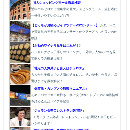
「5大ショッピングモール徹底検証」
近年バルセロナに増殖中の巨大ショピングモール。旅行者に
一番使いやすいのはどれ?!
【どっちがお勧めガイドツアーVSコンサート】
カタルーニ
ャ音楽堂の見学方法はコンサートかツアーどっちが良いのか
検証！
【お勧めワイナリ見学はこれだ！】
バ
ルセロナから日帰りのワインナリー見学、人気の3つを見
て飲んでの徹底比較！
「地元の人気菓子と言えばチュロス」
大人から子供まで大人気のチュロス。その歴史、作り方、店
選びまでを徹底解説！
「保存版・カンプノウ観戦マニュアル」
初めてのサッカー観戦もこれで安心!ガイドブックの10倍情報
を詰め込んだバイブル登場！
「
ジョランダ辛口レストラン訪問記」
100万アクセス突破！レストラン、バル
訪問記！今日もビシ
バシ斬ります！