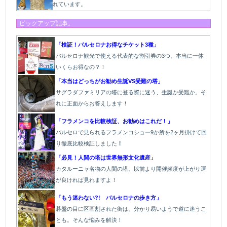
れています。
ピックアップ記事。
「検証！バルセロナお得なチケット3種」
バルセロナ観光で使える代表的な割引券の3つ。本当に一体
いくらお得なの？！
「本当はどっちがお勧め生誕VS受難の塔」
サグラダファミリアの塔に登る際に迷う、生誕か受難か。そ
れに正面からお答えします！
「フラメンコを比較検証、お勧めはこれだ！」
バルセロで見られるフラメンコショー9か所を2ヶ月掛けて回
り徹底比較検証しました
！
「必見！人間の塔は世界無形文化遺産」
カタルーニャ名物の人間の塔。以前より開催頻度が上がり運
が良ければ見れますよ！
「もう迷わない?! バルセロナの歩き方」
碁盤の目に区画割された街は、分かり易いようで道に迷うこ
とも。そんな悩みを解決！