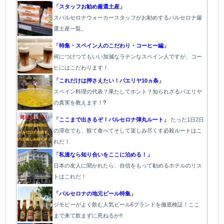
「スタッフお勧め厳選土産」
スバルセロナウォーカースタッフがお勧めするバルセロナ厳
選土産一覧。
「特集・スペイン人のこだわり・コーヒー編」
何につけつてもいい加減なラテン
なスペイン人ですが、コー
ヒにはこだわります
！
「これだけは押さえたい！パエリヤ10ヵ条」
スペイン料理の代表？果たしてホント？知られざるパエリヤ
の真実を教えます！
?
「ここまで出きるぞ！バルセロナ弾丸ルート」
たった1
日2日
の滞在でも、観て食べてそして楽しみ尽くす必殺ルートはこ
れだ！
「私達なら知り合いをここに泊める！」
日本の友人に聞かれたら、自信をもって勧めるホテルのリス
トはこれだ！
「バルセロナの地元ビール特集」
ジモピーがよく飲む人気ビール6ブランドを徹底検証！ここ
まで来て飲まずに死ねるか!!