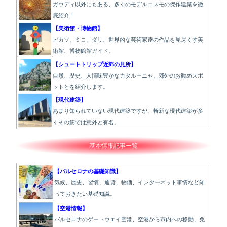
ガウディ以外にもある、多くのモデルニスモの傑作建築を徹
底紹介！
【美術館・博物館】
ピカソ、ミロ、ダリ、世界的な芸術家達の作品を見尽くす美
術館、博物館館ガイド。
【シュートトリップ近郊の見所】
自然、歴史、人情味豊かなカタルーニャ。郊外のお勧めスポ
ットとを紹介します。
【現代建築】
あまり知られていない現代建築ですが、斬新な現代建築が多
くその筋では意外と有名。
基本情報記事一覧
【バルセロナの基礎知識】
気候、歴史、習慣、通貨、物価、インターネット事情など知
っておきたい基礎知識。
【空港情報】
バルセロナのゲートウエイ空港、空港から市内への移動、免