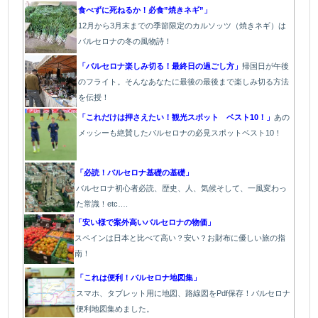
食べずに死ねるか！必食”焼きネギ”」
12月から3月末までの季節限定のカルソッツ（焼きネギ）は
バルセロナの冬の風物詩！
「バルセロナ楽しみ切る！最終日の過ごし方」
帰国日が午後
のフライト。そんなあなたに最後の最後まで楽しみ切る方法
を伝授！
「これだけは押さえたい！観光スポット ベスト10！」
あの
メッシーも絶賛したバルセロナの必見スポットベスト10！
「必読！バルセロナ基礎の基礎」
バルセロナ初心者必読、歴史、人、気候そして、一風変わっ
た常識！etc….
「安い様で案外高いバルセロナの物価」
スペインは日本と比べて高い？安い？お財布に優しい旅の指
南！
「これは便利！バルセロナ地図集」
スマホ、タブレット用に地図、路線図をPdf保存！バルセロナ
便利地図集めました。