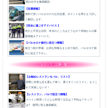
税の仕方を徹底解説。
【交通情報】
便利で安いバルセロナの公共交通。ポイントを押さえて詳し
く解説します。
【安全に過ごすアドバイス 】
何かと不安な治安、本当のところはどうなの？現地からの最
新情報＆アドバイス。
【バルセロナ旅行に役立つ情報】
旅立つ前の準備、お得な情報をまとめて紹介。バルセロナ旅
行に役立て下さい。
レストラン記事一覧
【お勧めレストラン＆バル、リスト】
実際に何度も足を運んで食べ、選りすぐったリスト。もうこ
れで失敗しないぞ！
【レストラン、バルで役立つ情報】
スペイン料理ってどんな料理？注文は？予約は？チップ
は? 疑問に答え徹底解説。