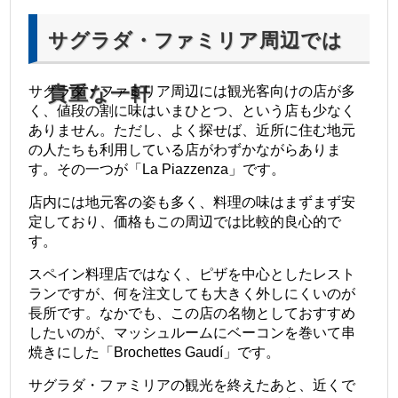
サグラダ・ファミリア周辺では
貴重な一軒
サグラダ・ファミリア周辺には観光客向けの店が多
く、値段の割に味はいまひとつ、という店も少なく
ありません。ただし、よく探せば、近所に住む地元
の人たちも利用している店がわずかながらありま
す。その一つが「La Piazzenza」です。
店内には地元客の姿も多く、料理の味はまずまず安
定しており、価格もこの周辺では比較的良心的で
す。
スペイン料理店ではなく、ピザを中心としたレスト
ランですが、何を注文しても大きく外しにくいのが
長所です。なかでも、この店の名物としておすすめ
したいのが、マッシュルームにベーコンを巻いて串
焼きにした「Brochettes Gaudí」です。
サグラダ・ファミリアの観光を終えたあと、近くで