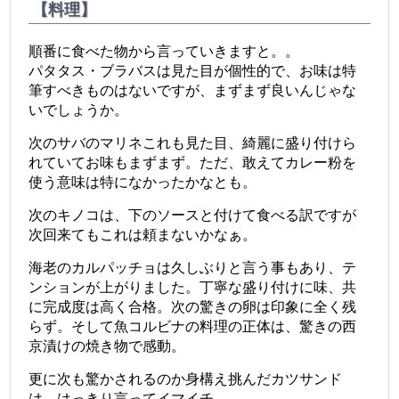
【料理】
順番に食べた物から言っていきますと。。
パタタス・ブラバスは見た目が個性的で、お味は特
筆すべきものはないですが、まずまず良いんじゃな
いでしょうか。
次のサバのマリネこれも見た目、綺麗に盛り付けら
れていてお味もまずまず。ただ、敢えて
カレー粉を
使う意味は特になかったかなとも。
次のキノコは、下のソースと付けて食べる訳ですが
次回来てもこれは頼まないかなぁ。
海老のカルパッチョは久しぶりと言う事もあり、テ
ンションが上がりました。丁寧な盛り付けに味、共
に完成度は高く合格。次の驚きの卵は印象に全く残
らず。そして魚コルビナの料理の正体は、驚きの西
京漬けの焼き物で感動。
更に次も驚かされるのか身構え挑んだカツサンド
は、はっきり言ってイマイチ。