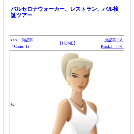
バルセロナウォーカー、レストラン、バル検
証ツアー
<<< 前記事
次記事「Al
【HOME】
「Coure 17」
Kostat」>>>
By