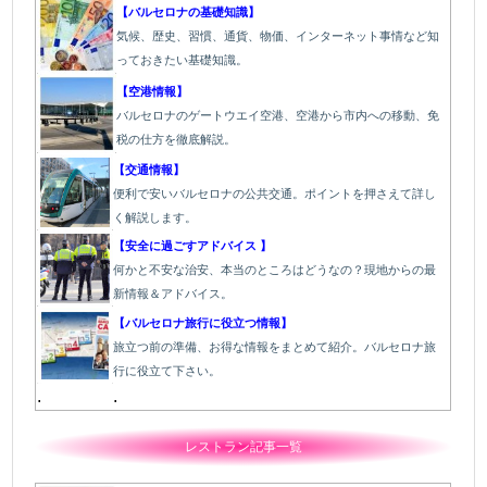
【バルセロナの基礎知識】
気候、歴史、習慣、通貨、物価、インターネット事情など知
っておきたい基礎知識。
【空港情報】
バルセロナのゲートウエイ空港、空港から市内への移動、免
税の仕方を徹底解説。
【交通情報】
便利で安いバルセロナの公共交通。ポイントを押さえて詳し
く解説します。
【安全に過ごすアドバイス 】
何かと不安な治安、本当のところはどうなの？現地からの最
新情報＆アドバイス。
【バルセロナ旅行に役立つ情報】
旅立つ前の準備、お得な情報をまとめて紹介。バルセロナ旅
行に役立て下さい。
.
.
レストラン記事一覧