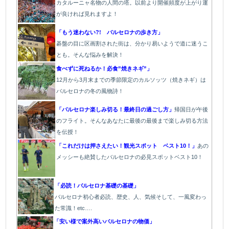
カタルーニャ名物の人間の塔。以前より開催頻度が上がり運
が良ければ見れますよ！
「もう迷わない?! バルセロナの歩き方」
碁盤の目に区画割された街は、分かり易いようで道に迷うこ
とも。そんな悩みを解決！
食べずに死ねるか！必食”焼きネギ”」
12月から3月末までの季節限定のカルソッツ（焼きネギ）は
バルセロナの冬の風物詩！
「バルセロナ楽しみ切る！最終日の過ごし方」
帰国日が午後
のフライト。そんなあなたに最後の最後まで楽しみ切る方法
を伝授！
「これだけは押さえたい！観光スポット ベスト10！」
あの
メッシーも絶賛したバルセロナの必見スポットベスト10！
「必読！バルセロナ基礎の基礎」
バルセロナ初心者必読、歴史、人、気候そして、一風変わっ
た常識！etc….
「安い様で案外高いバルセロナの物価」