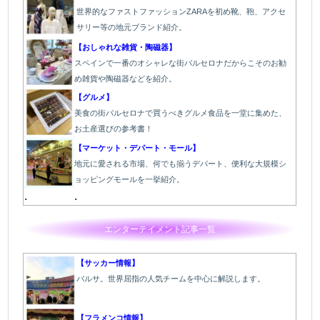
世界的なファストファッションZARAを初め靴、鞄、アクセ
サリー等の地元ブランド紹介。
【おしゃれな雑貨・陶磁器】
スペインで一番のオシャレな街バルセロナだからこそのお勧
め雑貨や陶磁器などを紹介。
【グルメ】
美食の街バルセロナで買うべきグルメ食品を一堂に集めた、
お土産選びの参考書！
【マーケット・デパート・モール】
地元に愛される市場、何でも揃うデパート、便利な大規模シ
ョッピングモールを一挙紹介。
.
.
エンターテイメント記事一覧
【サッカー情報】
バルサ。世界屈指の人気チームを中心に解説します。
【フラメンコ情報】