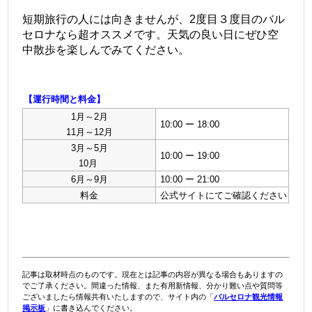
短期旅行の人には向きませんが、2度目３度目のバル
セロナなら超オススメです。天気の良い日にぜひ空
中散歩を楽しんでみてください。
【運行時間と料金】
1月～2月
10:00 ー 18:00
11月～12月
3月～5月
10:00 ー 19:00
10月
6月～9月
10:00 ー 21:00
料金
公式サイトにてご確認ください
記事は取材時点のものです。現在とは記事の内容が異なる場合もありますの
でご了承ください。間違った情報、また有用新情報、分かり難い点や質問等
ございましたら情報共有いたしますので、サイト内の「
バルセロナ観光情報
掲示板
」に書き込んでください。