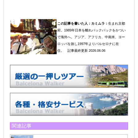
この記事を書いた人：
カミムラ：
生まれ京都
府。1989年日本を離れバックパックをかつい
で海外へ。アジア、アフリカ、中南米、ヨー
ロッパを旅し1997年よりバルセロナに在
住
。
記事最終更新 2026.06.06
関連記事