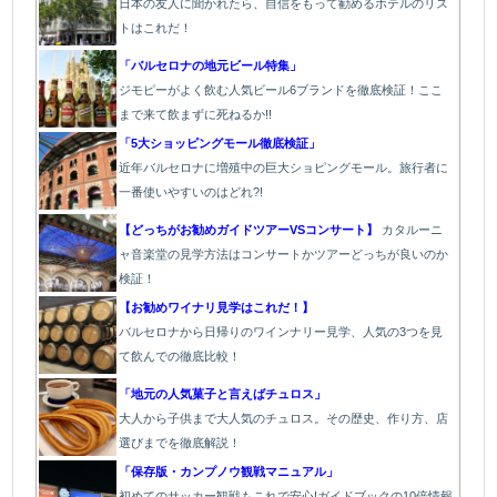
日本の友人に聞かれたら、自信をもって勧めるホテルのリス
トはこれだ！
「バルセロナの地元ビール特集」
ジモピーがよく飲む人気ビール6ブランドを徹底検証！ここ
まで来て飲まずに死ねるか!!
「5大ショッピングモール徹底検証」
近年バルセロナに増殖中の巨大ショピングモール。旅行者に
一番使いやすいのはどれ?!
【どっちがお勧めガイドツアーVSコンサート】
カタルーニ
ャ音楽堂の見学方法はコンサートかツアーどっちが良いのか
検証！
【お勧めワイナリ見学はこれだ！】
バ
ルセロナから日帰りのワインナリー見学、人気の3つを見
て飲んでの徹底比較！
「地元の人気菓子と言えばチュロス」
大人から子供まで大人気のチュロス。その歴史、作り方、店
選びまでを徹底解説！
「保存版・カンプノウ観戦マニュアル」
初めてのサッカー観戦もこれで安心!ガイドブックの10倍情報