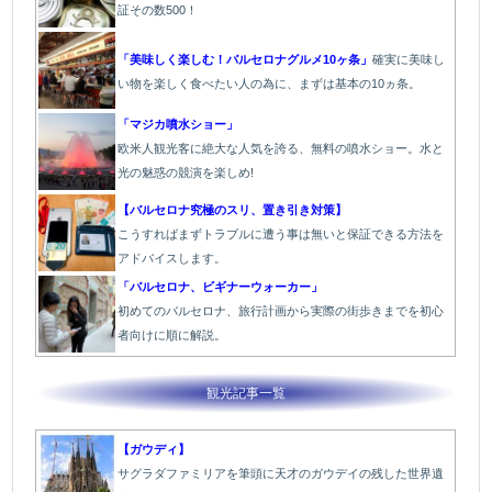
証その数500！
「美味しく楽しむ！バルセロナグルメ10ヶ条」
確実に美味し
い物を楽しく食べたい人の為に、まずは基本の10ヵ条。
「マジカ噴水ショー」
欧米人観光客に絶大な人気を誇る、無料の噴水ショー。水と
光の魅惑の競演を楽しめ!
【バルセロナ究極のスリ、置き引き対策】
こうすればまずトラブルに遭う事は無いと保証できる方法を
アドバイスします。
「バルセロナ、ビギナーウォーカー」
初めてのバルセロナ、旅行計画から実際の街歩きまでを初心
者向けに順に解説。
観光記事一覧
【ガウディ】
サグラダファミリアを筆頭に天才のガウデイの残した世界遺