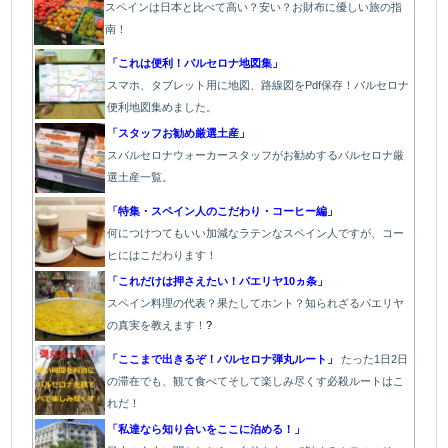
スペインは日本と比べて高い？安い？お財布に優しい旅の指
南！
「これは便利！バルセロナ地図集」
スマホ、タブレット用に地図、路線図をPdf保存！バルセロナ
便利地図集めました。
「スタッフお勧め厳選土産」
スバルセロナウォーカースタッフがお勧めするバルセロナ厳
選土産一覧。
「特集・スペイン人のこだわり・コーヒー編」
何につけつてもいい加減なラテン
なスペイン人ですが、コー
ヒにはこだわります
！
「これだけは押さえたい！パエリヤ10ヵ条」
スペイン料理の代表？果たしてホント？知られざるパエリヤ
の真実を教えます！
?
「ここまで出きるぞ！バルセロナ弾丸ルート」
たった1
日2日
の滞在でも、観て食べてそして楽しみ尽くす必殺ルートはこ
れだ！
「私達なら知り合いをここに泊める！」