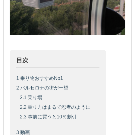
目次
1
乗り物おすすめNo1
2
バルセロナの街が一望
2.1
乗り場
2.2
乗り方はまるで忍者のように
2.3
事前に買うと10％割引
3
動画