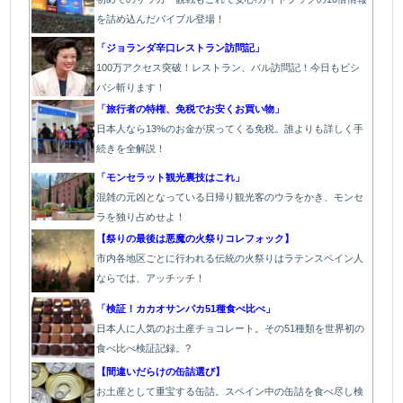
を詰め込んだバイブル登場！
「
ジョランダ辛口レストラン訪問記」
100万アクセス突破！レストラン、バル
訪問記！今日もビシ
バシ斬ります！
「旅行者の特権、免税でお安くお買い物」
日本人なら13%のお金が戻ってくる免税。誰よりも詳しく手
続きを全解説！
「モンセラット観光裏技はこれ」
混雑の元凶となっている日帰り観光客のウラをかき、モンセ
ラを独り占めせよ！
【祭りの最後は悪魔の火祭りコレフォック】
市内各地区ごとに行われる伝統の火祭り
はラテンスペイン人
ならでは、アッチッチ！
「検証！カカオサンパカ51種食べ比べ」
日本人に人気のお土産チョコレート。その51種類を世界初の
食べ比べ検証記録。?
【間違いだらけの缶詰選び】
お土産として重宝する缶詰。スペイン中の缶詰を食べ尽し検