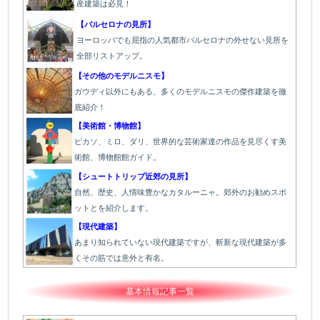
産建築は必見！
【バルセロナの見所】
ヨーロッパでも屈指の人気都市バルセロナの外せない見所を
全部リストアップ。
【その他のモデルニスモ】
ガウディ以外にもある、多くのモデルニスモの傑作建築を徹
底紹介！
【美術館・博物館】
ピカソ、ミロ、ダリ、世界的な芸術家達の作品を見尽くす美
術館、博物館館ガイド。
【シュートトリップ近郊の見所】
自然、歴史、人情味豊かなカタルーニャ。郊外のお勧めスポ
ットとを紹介します。
【現代建築】
あまり知られていない現代建築ですが、斬新な現代建築が多
くその筋では意外と有名。
基本情報記事一覧