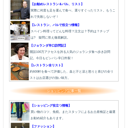
【お勧めレストラン＆バル、リスト】
実際に何度も足を運んで食べ、選りすぐったリスト。もうこ
れで失敗しないぞ！
【レストラン、バルで役立つ情報】
スペイン料理ってどんな料理？注文は？予約は？チップ
は? 疑問に答え徹底解説。
【ジョランダ辛口訪問記】
開設100万アクセスを誇る人気のジョランダ食べ歩き訪問
記。今日もビシバシ辛口炸裂！
【レストラン全リスト】
約600軒を食べて評価した、血と汗と涙と怒りと喜びの全リ
ストはお店選びの強い味方。
ショッピング記事一覧
【ショッピング役立つ情報】
買い物のコツ、免税。またスタッフによるお土産検証と厳選
お勧め紹介もあります。
【ファッション】