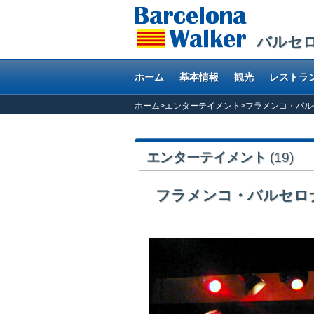
バルセ
ホーム
基本情報
観光
レストラ
ホーム
>
エンターテイメント
>
フラメンコ・バルセロナ
エンターテイメント
(19)
フラメンコ・バルセロナ （F