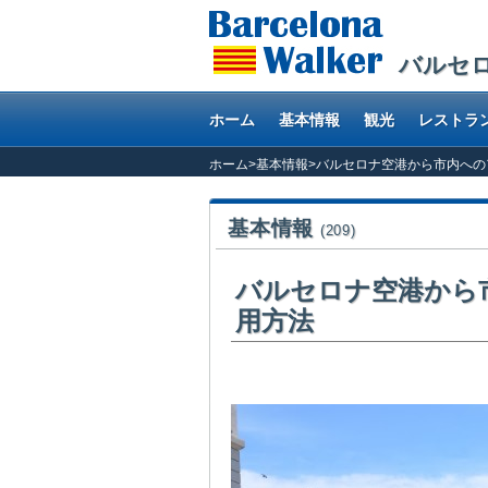
バルセ
ホーム
基本情報
観光
レストラ
ホーム
>
基本情報
>
バルセロナ空港から市内への
基本情報
(209)
バルセロナ空港から
用方法