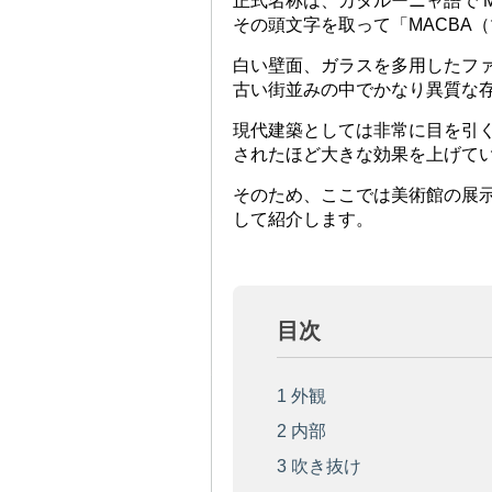
正式名称は、カタルーニャ語で Museu d
その頭文字を取って「MACBA
白い壁面、ガラスを多用したフ
古い街並みの中でかなり異質な
現代建築としては非常に目を引
されたほど大きな効果を上げて
そのため、ここでは美術館の展
して紹介します。
目次
1
外観
2
内部
3
吹き抜け