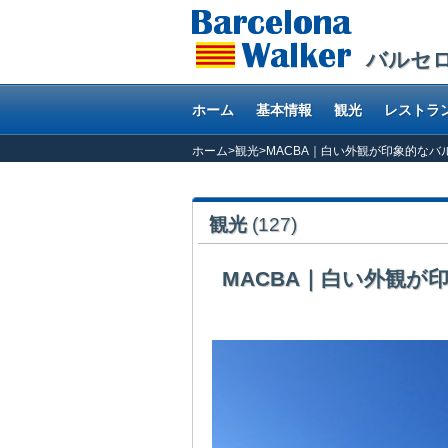
バルセ
ホーム
基本情報
観光
レストラ
ホーム
>
観光
>
MACBA｜白い外観が印象的なバ
観光
(127)
MACBA｜白い外観が