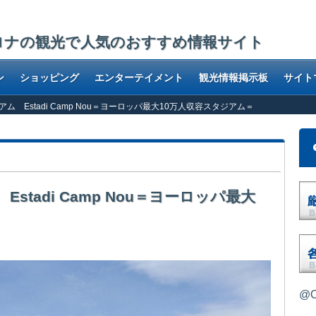
ロナの観光で人気のおすすめ情報サイト
ン
ショッピング
エンターテイメント
観光情報掲示板
サイト
ム Estadi Camp Nou＝ヨーロッパ最大10万人収容スタジアム＝
tadi Camp Nou＝ヨーロッパ最大
＝
@O