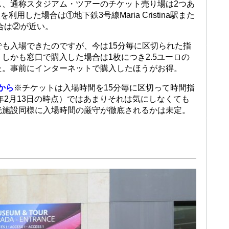
ス、通称スタジアム・ツアーのチケット売り場は2つあ
駅を利用した場合は①地下鉄3号線Maria Cristina駅また
た場合は②が近い。
も入場できたのですが、今は15分毎に区切られた指
しかも窓口で購入した場合は1枚につき2.5ユーロの
た。事前にインターネットで購入したほうがお得。
から
※チケットは入場時間を15分毎に区切って時間指
8年2月13日の時点）ではあまりそれは気にしなくても
光施設同様に入場時間の厳守が徹底されるかは未定。