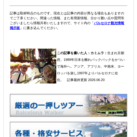
記事は取材時点のものです。現在とは記事の内容が異なる場合もありますの
でご了承ください。間違った情報、また有用新情報、分かり難い点や質問等
ございましたら情報共有いたしますので、サイト内の「
バルセロナ観光情報
掲示板
」に書き込んでください。
この記事を書いた人：
カミムラ：
生まれ京都
府。1989年日本を離れバックパックをかつい
で海外へ。アジア、アフリカ、中南米、ヨー
ロッパを旅し1997年よりバルセロナに在
住
。
記事最終更新 2026.06.20