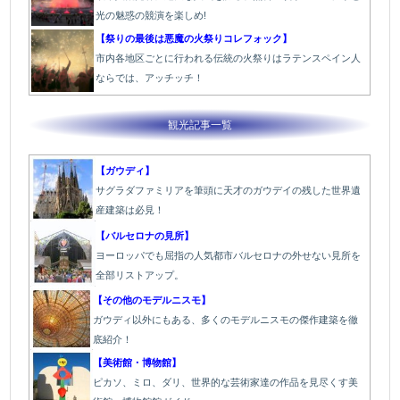
光の魅惑の競演を楽しめ!
【祭りの最後は悪魔の火祭りコレフォック】
市内各地区ごとに行われる伝統の火祭り
はラテンスペイン人
ならでは、アッチッチ！
観光記事一覧
【ガウディ】
サグラダファミリアを筆頭に天才のガウデイの残した世界遺
産建築は必見！
【バルセロナの見所】
ヨーロッパでも屈指の人気都市バルセロナの外せない見所を
全部リストアップ。
【その他のモデルニスモ】
ガウディ以外にもある、多くのモデルニスモの傑作建築を徹
底紹介！
【美術館・博物館】
ピカソ、ミロ、ダリ、世界的な芸術家達の作品を見尽くす美