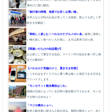
者向けに順に解説。
「旅行者の特権、免税でお安くお買い物」
日本人なら13%のお金が戻ってくる免税。誰よりも詳しく手
続きを全解説！
「美味しく楽しむ！バルセロナグルメ10ヶ条」
確実に美味し
い物を楽しく食べたい人の為に、まずは基本の10ヵ条。
【間違いだらけの缶詰選び】
お土産として重宝する缶詰。スペイン中の缶詰を食べ尽し検
証その数500！
【バルセロナ究極のスリ、置き引き対策】
こうすればまずトラブルに遭う事は無いと保証できる方法を
アドバイスします。
「モンセラット観光裏技はこれ」
混雑の元凶となっている日帰り観光客のウラをかき、モンセ
ラを独り占めせよ！
「マジカ噴水ショー」
欧米人観光客に絶大な人気を誇る、無料の噴水ショー。水と