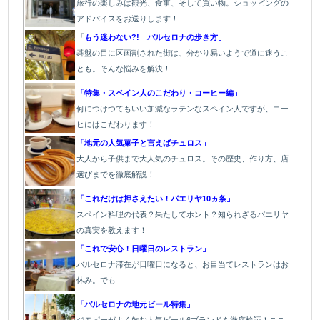
旅行の楽しみは観光、食事、そして買い物。ショッピングの
アドバイスをお送りします！
「
もう迷わない?! バルセロナの歩き方」
碁盤の目に区画割された街は、分かり易いようで道に迷うこ
とも。そんな悩みを解決！
「特集・スペイン人のこだわり・コーヒー編」
何につけつてもいい加減なラテン
なスペイン人ですが、コー
ヒにはこだわります
！
「地元の人気菓子と言えばチュロス」
大人から子供まで大人気のチュロス。その歴史、作り方、店
選びまでを徹底解説！
「これだけは押さえたい！パエリヤ10ヵ条」
スペイン料理の代表？果たしてホント？知られざるパエリヤ
の真実を教えます！
「これで安心！日曜日のレストラン」
バルセロナ滞在が日曜日になると、お目当てレストランはお
休み。でも
「バルセロナの地元ビール特集」