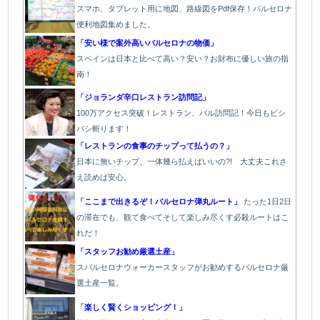
スマホ、タブレット用に地図、路線図をPdf保存！バルセロナ
便利地図集めました。
「安い様で案外高いバルセロナの物価」
スペインは日本と比べて高い？安い？お財布に優しい旅の指
南！
「ジョランダ辛口レストラン訪問記」
100万アクセス突破！レストラン、バル訪問記！今日もビシ
バシ斬ります！
「レストランの食事のチップって払うの？」
日本に無いチップ、一体幾ら払えばいいの?! 大丈夫これさ
え読めば安心。
「ここまで出きるぞ！バルセロナ弾丸ルート」
たった1
日2日
の滞在でも、観て食べてそして楽しみ尽くす必殺ルートはこ
れだ！
「スタッフお勧め厳選土産」
スバルセロナウォーカースタッフがお勧めするバルセロナ厳
選土産一覧。
「
楽しく賢くショッピング！」