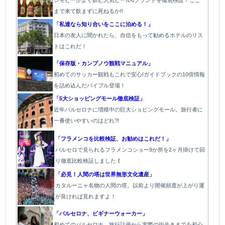
ジモピーがよく飲む人気ビール6ブランドを徹底検証！ここ
まで来て飲まずに死ねるか!!
「私達なら知り合いをここに泊める！」
日本の友人に聞かれたら、自信をもって勧めるホテルのリス
トはこれだ！
「保存版・カンプノウ観戦マニュアル」
初めてのサッカー観戦もこれで安心!ガイドブックの10倍情報
を詰め込んだバイブル登場！
「5大ショッピングモール徹底検証」
近年バルセロナに増殖中の巨大ショピングモール。旅行者に
一番使いやすいのはどれ?!
「フラメンコを比較検証、お勧めはこれだ！」
バルセロで見られるフラメンコショー9か所を2ヶ月掛けて回
り徹底比較検証しました
！
「必見！人間の塔は世界無形文化遺産」
カタルーニャ名物の人間の塔。以前より開催頻度が上がり運
が良ければ見れますよ！
「バルセロナ、ビギナーウォーカー」
初めてのバルセロナ、旅行計画から実際の街歩きまでを初心