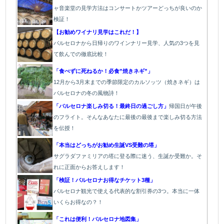
ャ音楽堂の見学方法はコンサートかツアーどっちが良いのか
検証！
【お勧めワイナリ見学はこれだ！】
バルセロナから日帰りのワインナリー見学、人気の3つを見
て飲んでの徹底比較！
「食べずに死ねるか！必食”焼きネギ”」
12月から3月末までの季節限定のカルソッツ（焼きネギ）は
バルセロナの冬の風物詩！
「バルセロナ楽しみ切る！最終日の過ごし方」
帰国日が午後
のフライト。そんなあなたに最後の最後まで楽しみ切る方法
を伝授！
「本当はどっちがお勧め生誕VS受難の塔」
サグラダファミリアの塔に登る際に迷う、生誕か受難か。そ
れに正面からお答えします！
「検証！バルセロナお得なチケット3種」
バルセロナ観光で使える代表的な割引券の3つ。本当に一体
いくらお得なの？！
「これは便利！バルセロナ地図集」