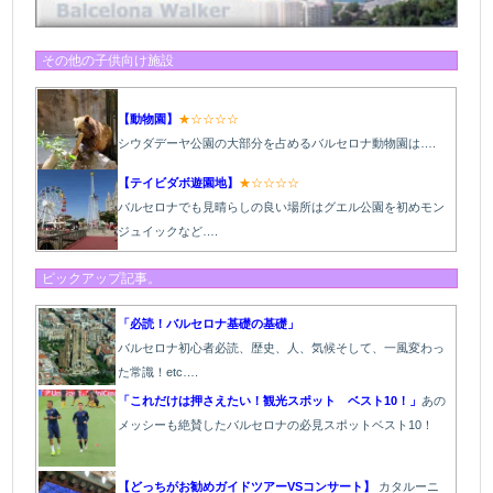
その他の子供向け施設
【動物園】
★☆☆☆☆
シウダデーヤ公園の大部分を占めるバルセロナ動物園は….
【テイビダボ遊園地】
★☆☆☆☆
バルセロナでも見晴らしの良い場所はグエル公園を初めモン
ジュイックなど….
ピックアップ記事。
「必読！バルセロナ基礎の基礎」
バルセロナ初心者必読、歴史、人、気候そして、一風変わっ
た常識！etc….
「これだけは押さえたい！観光スポット ベスト10！」
あの
メッシーも絶賛したバルセロナの必見スポットベスト10！
【どっちがお勧めガイドツアーVSコンサート】
カタルーニ