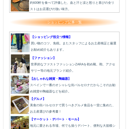
約600軒を食べて評価した、血と汗と涙と怒りと喜びの全リ
ストはお店選びの強い味方。
ショッピング記事一覧
【ショッピング役立つ情報】
買い物のコツ、免税。またスタッフによるお土産検証と厳選
お勧め紹介もあります。
【ファッション】
世界的なファストファッションZARAを初め靴、鞄、アクセ
サリー等の地元ブランド紹介。
【おしゃれな雑貨・陶磁器】
スペインで一番のオシャレな街バルセロナだからこそのお勧
め雑貨や陶磁器などを紹介。
【グルメ】
美食の街バルセロナで買うべきグルメ食品を一堂に集めた、
お土産選びの参考書！
【マーケット・デパート・モール】
地元に愛される市場、何でも揃うデパート、便利な大規模シ