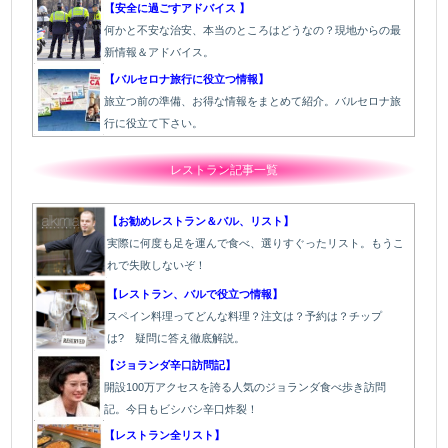
【安全に過ごすアドバイス 】
何かと不安な治安、本当のところはどうなの？現地からの最
新情報＆アドバイス。
【バルセロナ旅行に役立つ情報】
旅立つ前の準備、お得な情報をまとめて紹介。バルセロナ旅
行に役立て下さい。
レストラン記事一覧
【お勧めレストラン＆バル、リスト】
実際に何度も足を運んで食べ、選りすぐったリスト。もうこ
れで失敗しないぞ！
【レストラン、バルで役立つ情報】
スペイン料理ってどんな料理？注文は？予約は？チップ
は? 疑問に答え徹底解説。
【ジョランダ辛口訪問記】
開設100万アクセスを誇る人気のジョランダ食べ歩き訪問
記。今日もビシバシ辛口炸裂！
【レストラン全リスト】