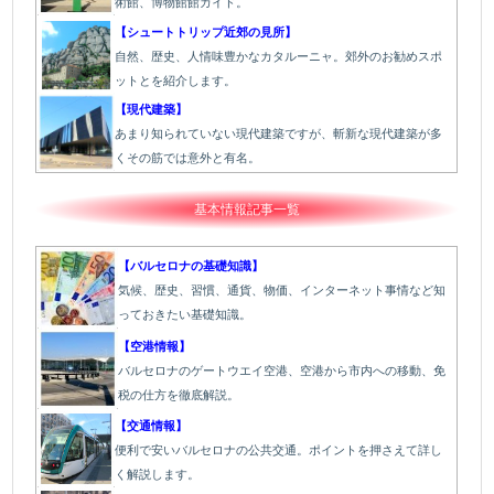
術館、博物館館ガイド。
【シュートトリップ近郊の見所】
自然、歴史、人情味豊かなカタルーニャ。郊外のお勧めスポ
ットとを紹介します。
【現代建築】
あまり知られていない現代建築ですが、斬新な現代建築が多
くその筋では意外と有名。
基本情報記事一覧
【バルセロナの基礎知識】
気候、歴史、習慣、通貨、物価、インターネット事情など知
っておきたい基礎知識。
【空港情報】
バルセロナのゲートウエイ空港、空港から市内への移動、免
税の仕方を徹底解説。
【交通情報】
便利で安いバルセロナの公共交通。ポイントを押さえて詳し
く解説します。