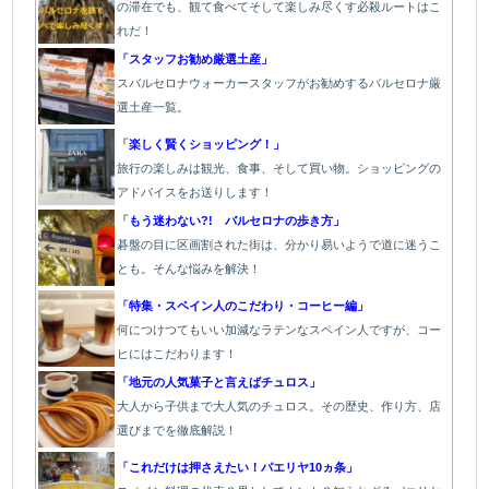
の滞在でも、観て食べてそして楽しみ尽くす必殺ルートはこ
れだ！
「スタッフお勧め厳選土産」
スバルセロナウォーカースタッフがお勧めするバルセロナ厳
選土産一覧。
「
楽しく賢くショッピング！」
旅行の楽しみは観光、食事、そして買い物。ショッピングの
アドバイスをお送りします！
「
もう迷わない?! バルセロナの歩き方」
碁盤の目に区画割された街は、分かり易いようで道に迷うこ
とも。そんな悩みを解決！
「特集・スペイン人のこだわり・コーヒー編」
何につけつてもいい加減なラテン
なスペイン人ですが、コー
ヒにはこだわります
！
「地元の人気菓子と言えばチュロス」
大人から子供まで大人気のチュロス。その歴史、作り方、店
選びまでを徹底解説！
「これだけは押さえたい！パエリヤ10ヵ条」