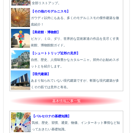
全部リストアップ。
【その他のモデルニスモ】
ガウディ以外にもある、多くのモデルニスモの傑作建築を徹
底紹介！
【美術館・博物館】
ピカソ、ミロ、ダリ、世界的な芸術家達の作品を見尽くす美
術館、博物館館ガイド。
【シュートトリップ近郊の見所】
自然、歴史、人情味豊かなカタルーニャ。郊外のお勧めスポ
ットとを紹介します。
【現代建築】
あまり知られていない現代建築ですが、斬新な現代建築が多
くその筋では意外と有名。
基本情報記事一覧
【バルセロナの基礎知識】
気候、歴史、習慣、通貨、物価、インターネット事情など知
っておきたい基礎知識。