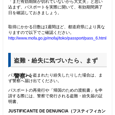
「まだ有効期限が切れていないから大丈夫」と思い
込まず、パスポートを実際に開いて、有効期間満了
日を確認しておきましょう。
取得にかかる日数は1週間ほど、都道府県により異な
りますので以下でご確認ください。
http://www.mofa.go.jp/mofaj/toko/passport/pass_6.html
盗難・紛失に気づいたら、まず
警察へ
パスポートを盗まれたり紛失したりした場合は、ま
ず警察へ届け出てください。
パスポートの再発行や「帰国のための渡航書」を申
請する際には、警察で発行される盗難・紛失届の証
明書、
JUSTIFICANTE DE DENUNCIA（フスティフィカン