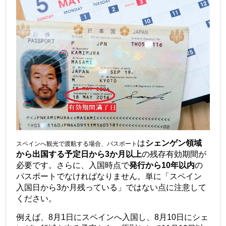
は
シェンゲン領域
スペインへ観光で渡航する場合、パスポート
から出国する予定日から3か月以上
の残存有効期間が
必要です。さらに、入国時点で
発行から10年以内
の
パスポートでなければなりません。単に「スペイン
入国日から3か月残っている」ではない点に注意して
ください。
例えば、8月1日にスペインへ入国し、8月10日にシェ