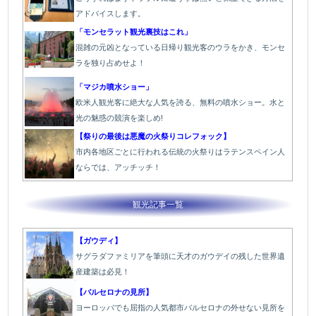
アドバイスします。
「モンセラット観光裏技はこれ」
混雑の元凶となっている日帰り観光客のウラをかき、モンセ
ラを独り占めせよ！
「マジカ噴水ショー」
欧米人観光客に絶大な人気を誇る、無料の噴水ショー。水と
光の魅惑の競演を楽しめ!
【祭りの最後は悪魔の火祭りコレフォック】
市内各地区ごとに行われる伝統の火祭り
はラテンスペイン人
ならでは、アッチッチ！
観光記事一覧
【ガウディ】
サグラダファミリアを筆頭に天才のガウデイの残した世界遺
産建築は必見！
【バルセロナの見所】
ヨーロッパでも屈指の人気都市バルセロナの外せない見所を