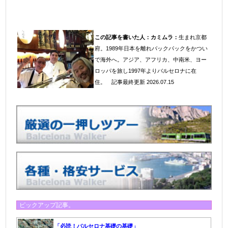
この記事を書いた人：
カミムラ：
生まれ京都
府。1989年日本を離れバックパックをかつい
で海外へ。アジア、アフリカ、中南米、ヨー
ロッパを旅し1997年よりバルセロナに在
住
。
記事最終更新 2026.07.15
ピックアップ記事。
「必読！バルセロナ基礎の基礎」