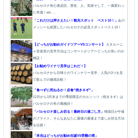
バルセロナ初心者必読、歴史、人、気候そして、一風変わっ
た常識！etc….
「これだけは押さえたい！観光スポット ベスト10！」
あの
メッシーも絶賛したバルセロナの必見スポットベスト10！
【どっちがお勧めガイドツアーVSコンサート】
カタルーニ
ャ音楽堂の見学方法はコンサートかツアーどっちが良いのか
検証！
【お勧めワイナリ見学はこれだ！】
バルセロナから日帰りのワインナリー見学、人気の3つを見
て飲んでの徹底比較！
「食べずに死ねるか！必食”焼きネギ”」
12月から3月末までの季節限定のカルソッツ（焼きネギ）は
バルセロナの冬の風物詩！
「バルセロナ楽しみ切る！最終日の過ごし方」
帰国日が午後
のフライト。そんなあなたに最後の最後まで楽しみ切る方法
を伝授！
「本当はどっちがお勧め生誕VS受難の塔」