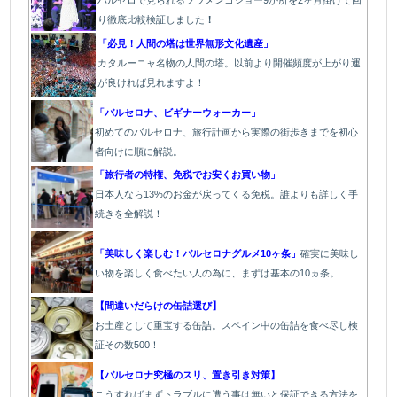
り徹底比較検証しました
！
「必見！人間の塔は世界無形文化遺産」
カタルーニャ名物の人間の塔。以前より開催頻度が上がり運
が良ければ見れますよ！
「バルセロナ、ビギナーウォーカー」
初めてのバルセロナ、旅行計画から実際の街歩きまでを初心
者向けに順に解説。
「旅行者の特権、免税でお安くお買い物」
日本人なら13%のお金が戻ってくる免税。誰よりも詳しく手
続きを全解説！
「美味しく楽しむ！バルセロナグルメ10ヶ条」
確実に美味し
い物を楽しく食べたい人の為に、まずは基本の10ヵ条。
【間違いだらけの缶詰選び】
お土産として重宝する缶詰。スペイン中の缶詰を食べ尽し検
証その数500！
【バルセロナ究極のスリ、置き引き対策】
こうすればまずトラブルに遭う事は無いと保証できる方法を