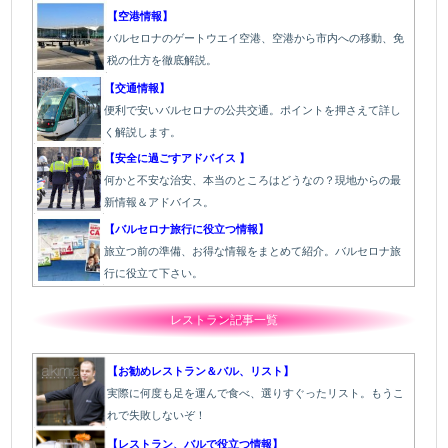
【空港情報】
バルセロナのゲートウエイ空港、空港から市内への移動、免
税の仕方を徹底解説。
【交通情報】
便利で安いバルセロナの公共交通。ポイントを押さえて詳し
く解説します。
【安全に過ごすアドバイス 】
何かと不安な治安、本当のところはどうなの？現地からの最
新情報＆アドバイス。
【バルセロナ旅行に役立つ情報】
旅立つ前の準備、お得な情報をまとめて紹介。バルセロナ旅
行に役立て下さい。
レストラン記事一覧
【お勧めレストラン＆バル、リスト】
実際に何度も足を運んで食べ、選りすぐったリスト。もうこ
れで失敗しないぞ！
【レストラン、バルで役立つ情報】