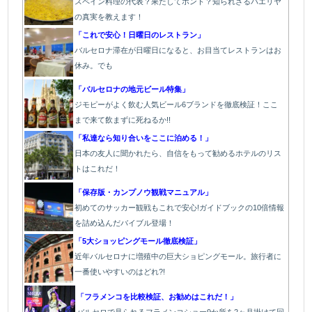
スペイン料理の代表？果たしてホント？知られざるパエリヤ
の真実を教えます！
「これで安心！日曜日のレストラン」
バルセロナ滞在が日曜日になると、お目当てレストランはお
休み。でも
「バルセロナの地元ビール特集」
ジモピーがよく飲む人気ビール6ブランドを徹底検証！ここ
まで来て飲まずに死ねるか!!
「私達なら知り合いをここに泊める！」
日本の友人に聞かれたら、自信をもって勧めるホテルのリス
トはこれだ！
「保存版・カンプノウ観戦マニュアル」
初めてのサッカー観戦もこれで安心!ガイドブックの10倍情報
を詰め込んだバイブル登場！
「5大ショッピングモール徹底検証」
近年バルセロナに増殖中の巨大ショピングモール。旅行者に
一番使いやすいのはどれ?!
「フラメンコを比較検証、お勧めはこれだ！」
バルセロで見られるフラメンコショー9か所を2ヶ月掛けて回