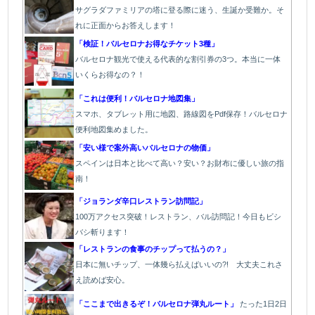
サグラダファミリアの塔に登る際に迷う、生誕か受難か。そ
れに正面からお答えします！
「検証！バルセロナお得なチケット3種」
バルセロナ観光で使える代表的な割引券の3つ。本当に一体
いくらお得なの？！
「これは便利！バルセロナ地図集」
スマホ、タブレット用に地図、路線図をPdf保存！バルセロナ
便利地図集めました。
「安い様で案外高いバルセロナの物価」
スペインは日本と比べて高い？安い？お財布に優しい旅の指
南！
「ジョランダ辛口レストラン訪問記」
100万アクセス突破！レストラン、バル訪問記！今日もビシ
バシ斬ります！
「レストランの食事のチップって払うの？」
日本に無いチップ、一体幾ら払えばいいの?! 大丈夫これさ
え読めば安心。
「ここまで出きるぞ！バルセロナ弾丸ルート」
たった1
日2日