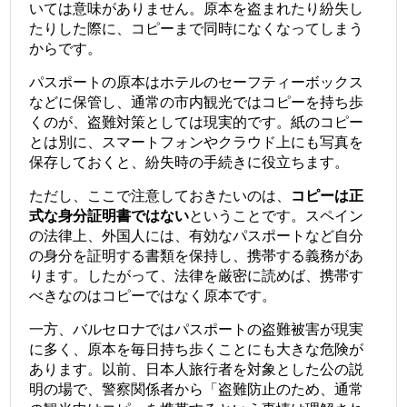
いては意味がありません。原本を盗まれたり紛失し
たりした際に、コピーまで同時になくなってしまう
からです。
パスポートの原本はホテルのセーフティーボックス
などに保管し、通常の市内観光ではコピーを持ち歩
くのが、盗難対策としては現実的です。紙のコピー
とは別に、スマートフォンやクラウド上にも写真を
保存しておくと、紛失時の手続きに役立ちます。
ただし、ここで注意しておきたいのは、
コピーは正
式な身分証明書ではない
ということです。
スペイン
の法律上、外国人には、有効なパスポートなど自分
の身分を証明する書類を保持し、携帯する義務があ
ります。したがって、法律を厳密に読めば、携帯す
べきなのはコピーではなく原本です。
一方、バルセロナではパスポートの盗難被害が現実
に多く、原本を毎日持ち歩くことにも大きな危険が
あります。以前、日本人旅行者を対象とした公の説
明の場で、警察関係者から「盗難防止のため、通常