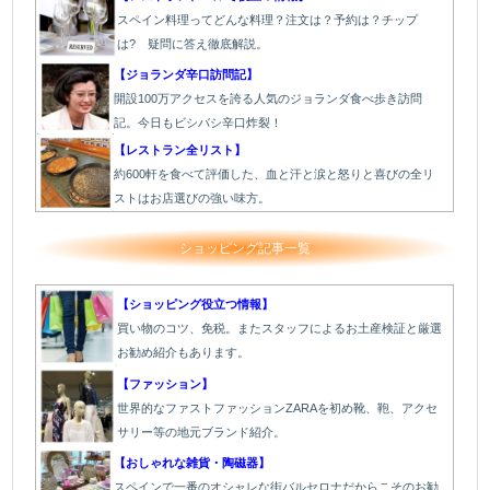
スペイン料理ってどんな料理？注文は？予約は？チップ
は? 疑問に答え徹底解説。
【ジョランダ辛口訪問記】
開設100万アクセスを誇る人気のジョランダ食べ歩き訪問
記。今日もビシバシ辛口炸裂！
【レストラン全リスト】
約600軒を食べて評価した、血と汗と涙と怒りと喜びの全リ
ストはお店選びの強い味方。
ショッピング記事一覧
【ショッピング役立つ情報】
買い物のコツ、免税。またスタッフによるお土産検証と厳選
お勧め紹介もあります。
【ファッション】
世界的なファストファッションZARAを初め靴、鞄、アクセ
サリー等の地元ブランド紹介。
【おしゃれな雑貨・陶磁器】
スペインで一番のオシャレな街バルセロナだからこそのお勧