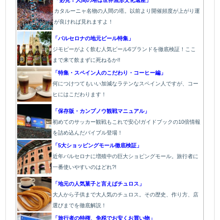
カタルーニャ名物の人間の塔。以前より開催頻度が上がり運
が良ければ見れますよ！
「バルセロナの地元ビール特集」
ジモピーがよく飲む人気ビール6ブランドを徹底検証！ここ
まで来て飲まずに死ねるか!!
「特集・スペイン人のこだわり・コーヒー編」
何につけつてもいい加減なラテン
なスペイン人ですが、コー
ヒにはこだわります
！
「保存版・カンプノウ観戦マニュアル」
初めてのサッカー観戦もこれで安心!ガイドブックの10倍情報
を詰め込んだバイブル登場！
「5大ショッピングモール徹底検証」
近年バルセロナに増殖中の巨大ショピングモール。旅行者に
一番使いやすいのはどれ?!
「地元の人気菓子と言えばチュロス」
大人から子供まで大人気のチュロス。その歴史、作り方、店
選びまでを徹底解説！
「旅行者の特権、免税でお安くお買い物」