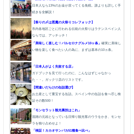
日本人なら13%のお金が戻ってくる免税。誰よりも詳しく手
続きを全解説！
【祭りの〆は悪魔の火祭りコレフォック】
市内各地区ごとに行われる伝統の火祭り
はラテンスペイン人
ならでは、アッチッチ！
「美味しく楽しむ！バルセロナグルメ10ヶ条」
確実に美味し
い物を楽しく食べたい人の為に、まずは基本の10ヵ条。
「日本人がよく失敗する店」
ガドブックを見て行ったのに、こんなはずじゃなかっ
た・・。ガックリ店のリストです。
【間違いだらけの缶詰選び】
お土産として重宝する缶詰。スペイン中の缶詰を食べ尽し検
証その数500！
「モンセラット観光裏技はこれ」
混雑の元凶となっている日帰り観光客のウラをかき、モンセ
ラを独り占めせよ！
「検証！カカオサンパカ51種食べ比べ」