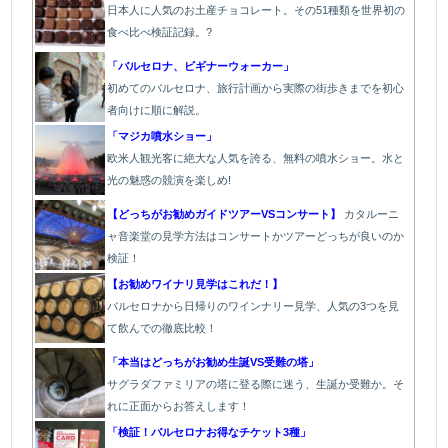
日本人に人気のお土産チョコレート。その51種類を世界初の
食べ比べ検証記録。?
「バルセロナ、ビギナーウォーカー」
初めてのバルセロナ、旅行計画から実際の街歩きまでを初心
者向けに順に解説。
「マジカ噴水ショー」
欧
米人観光客に絶大な人気を誇る、無料の噴水ショー。水と
光の魅惑の競演を楽しめ!
【どっちがお勧めガイドツアーVSコンサート】
カタルーニ
ャ音楽堂の見学方法はコンサートかツアーどっちが良いのか
検証！
【お勧めワイナリ見学はこれだ！】
バルセロナから日帰りのワインナリー見学、人気の3つを見
て飲んでの徹底比較！
「本当はどっちがお勧め生誕VS受難の塔」
サグラダファミリアの塔に登る際に迷う、生誕か受難か。そ
れに正面からお答えします！
「検証！バルセロナお得なチケット3種」