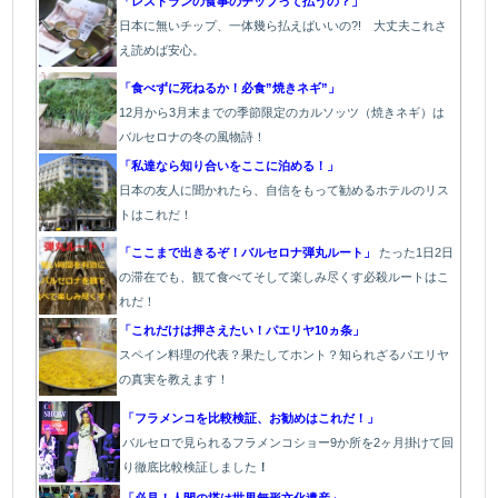
「レストランの食事のチップって払うの？」
日本に無いチップ、一体幾ら払えばいいの?! 大丈夫これさ
え読めば安心。
「食べずに死ねるか！必食”焼きネギ”」
12月から3月末までの季節限定のカルソッツ（焼きネギ）は
バルセロナの冬の風物詩！
「私達なら知り合いをここに泊める！」
日本の友人に聞かれたら、自信をもって勧めるホテルのリス
トはこれだ！
「ここまで出きるぞ！バルセロナ弾丸ルート」
たった1
日2日
の滞在でも、観て食べてそして楽しみ尽くす必殺ルートはこ
れだ！
「これだけは押さえたい！パエリヤ10ヵ条」
スペイン料理の代表？果たしてホント？知られざるパエリヤ
の真実を教えます！
「フラメンコを比較検証、お勧めはこれだ！」
バルセロで見られるフラメンコショー9か所を2ヶ月掛けて回
り徹底比較検証しました
！
「必見！人間の塔は世界無形文化遺産」