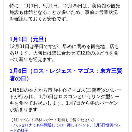
特に、1月1日、5月1日、12月25日は、美術館や観光
施設も休館となることが多いため、事前に営業状況
を確認しておくと安心です。
1月1日（元旦）
12月31日は平日ですが、早めに閉める観光地、店も
あります。
大晦日は鐘に合わせて12粒のぶどうを食
べて新年を迎えます。
1月6日（ロス・レジェス・マゴス：東方三賢
者の日）
1月5日の夕方から市内中心でマゴス(三賢者)のパレー
ドが行われ、 1月6日はロスコンというリング型ケー
キを食べてお祝いします。
1月7日から冬のバーゲン
が始まります！
【1月イベント取材レポート動画もご覧ください】
・
バルセロナでも年間通しての一押しイベント、1月6日恒例パレ
ードの様子