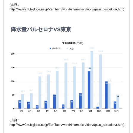
(出典：
http://www2m.biglobe.ne.jp/ZenTech/world/infomation/kion/spain_barcelona.htm)
降水量バルセロナVS東京
(出典：
http://www2m.biglobe.ne.jp/ZenTech/world/infomation/kion/spain_barcelona.htm)