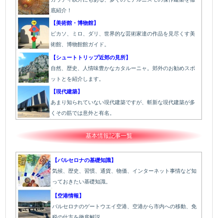
底紹介！
【美術館・博物館】
ピカソ、ミロ、ダリ、世界的な芸術家達の作品を見尽くす美
術館、博物館館ガイド。
【シュートトリップ近郊の見所】
自然、歴史、人情味豊かなカタルーニャ。郊外のお勧めスポ
ットとを紹介します。
【現代建築】
あまり知られていない現代建築ですが、斬新な現代建築が多
くその筋では意外と有名。
基本情報記事一覧
【バルセロナの基礎知識】
気候、歴史、習慣、通貨、物価、インターネット事情など知
っておきたい基礎知識。
【空港情報】
バルセロナのゲートウエイ空港、空港から市内への移動、免
税の仕方を徹底解説。