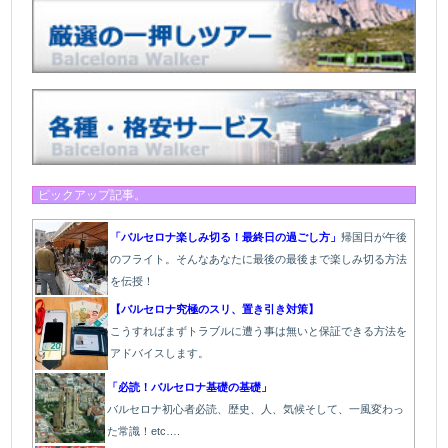
ピックアップ記事。
「バルセロナ楽しみ切る！最終日の過ごし方」
帰国日が午後
のフライト。そんなあなたに最後の最後まで楽しみ切る方法
を伝授！
【バルセロナ究極のスリ、置き引き対策】
こうすればまずトラブルに遭う事は無いと保証できる方法を
アドバイスします。
「必読！バルセロナ基礎の基礎」
バルセロナ初心者必読、歴史、人、気候そして、一風変わっ
た常識！etc….