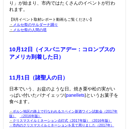
り」が始まり、市内ではたくさんのイベントが行わ
れます。
【9月イベント取材レポート動画もご覧ください】
・
メルセ祭のサルダーナ踊り
・
メルセ祭の人間の塔
10月12日（イスパニアデー：コロンブスの
アメリカ到着した日）
11月1日（諸聖人の日）
日本でいう、お盆のような日。
焼き栗や松の実がい
っぱい付いたパナイェッツ(
panellets
)というお菓子を
食べます。
・
ボルン地区の路上で行なわれるスペイン新酒ワイン試飲会（2017年
版）
（2016年版）
・
クリスマスイルミネーション点灯式（2017年版）
（2016年版）
・
市内のクリスマスイルミネーションを見て周りました（2017年）