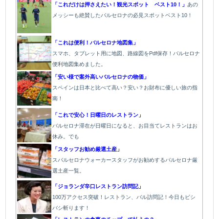
「これだけは押さえたい！観光スポット ベスト10！」
あの
メッシーも絶賛したバルセロナの必見スポットベスト10！
「これは便利！バルセロナ地図集」
スマホ、タブレット用に地図、路線図をPdf保存！バルセロナ
便利地図集めました。
「安い様で案外高いバルセロナの物価」
スペインは日本と比べて高い？安い？お財布に優しい旅の指
南！
「これで安心！日曜日のレストラン」
バルセロナ滞在が日曜日になると、お目当てレストランはお
休み。でも
「スタッフお勧め厳選土産」
スバルセロナウォーカースタッフがお勧めするバルセロナ厳
選土産一覧。
「ジョランダ辛口レストラン訪問記」
100万アクセス突破！レストラン、バル訪問記！今日もビシ
バシ斬ります！