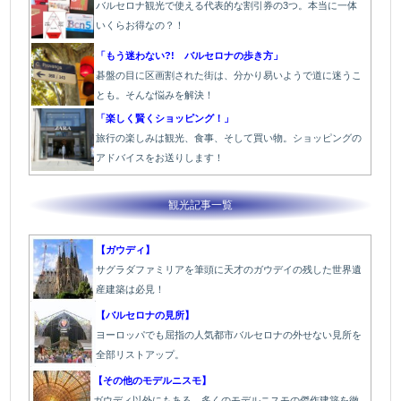
バルセロナ観光で使える代表的な割引券の3つ。本当に一体
いくらお得なの？！
「もう迷わない?! バルセロナの歩き方」
碁盤の目に区画割された街は、分かり易いようで道に迷うこ
とも。そんな悩みを解決！
「楽しく賢くショッピング！」
旅行の楽しみは観光、食事、そして買い物。ショッピングの
アドバイスをお送りします！
観光記事一覧
【ガウディ】
サグラダファミリアを筆頭に天才のガウデイの残した世界遺
産建築は必見！
【バルセロナの見所】
ヨーロッパでも屈指の人気都市バルセロナの外せない見所を
全部リストアップ。
【その他のモデルニスモ】
ガウディ以外にもある、多くのモデルニスモの傑作建築を徹