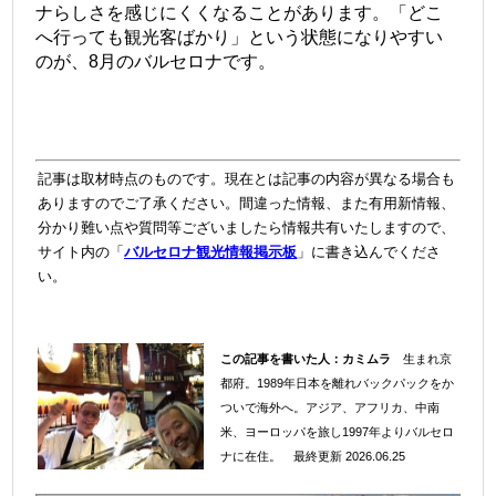
ナらしさを感じにくくなることがあります。
「どこ
へ行っても観光客ばかり」という状態になりやすい
のが、8月のバルセロナです。
記事は取材時点のものです。現在とは記事の内容が異なる場合も
ありますのでご了承ください。間違った情報、また有用新情報、
分かり難い点や質問等ございましたら情報共有いたしますので、
サイト内の「
バルセロナ観光情報掲示板
」に書き込んでくださ
い。
＠
この記事を書いた人：
カミムラ
生まれ京
都府。1989年日本を離れバックパックをか
＠
ついで海外へ。
アジア、アフリカ、中南
米、ヨーロッパを旅し1997年よりバルセロ
ナに在住。
最終更新 2026.06.25