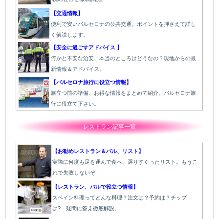
【交通情報】
便利で安いバルセロナの公共交通。ポイントを押さえて詳し
く解説します。
【安全に過ごすアドバイス 】
何かと不安な治安、本当のところはどうなの？現地からの最
新情報＆アドバイス。
【バルセロナ旅行に役立つ情報】
旅立つ前の準備、お得な情報をまとめて紹介。バルセロナ旅
行に役立て下さい。
レストラン記事一覧
【お勧めレストラン＆バル、リスト】
実際に何度も足を運んで食べ、選りすぐったリスト。もうこ
れで失敗しないぞ！
【レストラン、バルで役立つ情報】
スペイン料理ってどんな料理？注文は？予約は？チップ
は? 疑問に答え徹底解説。