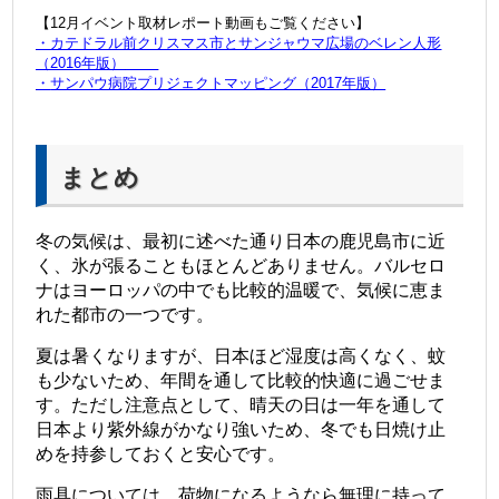
【12月イベント取材レポート動画もご覧ください】
・
カテドラル前クリスマス市とサンジャウマ広場のベレン人形
（2016年版）
・
サンパウ病院プリジェクトマッピング（2017年版）
まとめ
冬の気候は、最初に述べた通り日本の鹿児島市に近
く、氷が張ることもほとんどありません。バルセロ
ナはヨーロッパの中でも比較的温暖で、気候に恵ま
れた都市の一つです。
夏は暑くなりますが、日本ほど湿度は高くなく、蚊
も少ないため、年間を通して比較的快適に過ごせま
す。
ただし注意点として、晴天の日は一年を通して
日本より紫外線がかなり強いため、冬でも日焼け止
めを持参しておくと安心です。
雨具については、荷物になるようなら無理に持って