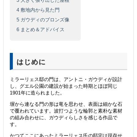
3
大きく張り出した屋根
4
敷地内から見た門
5
ガウディのブロンズ像
6
まとめ＆アドバイス
はじめに
ミラーリェス邸の門は、アントニ・ガウディが設計
し、グエル公園の建設が始まった時期とほぼ同じ
1901年に造られました。
塀から連なる門の形は竜を思わせ、表面は細かな石
で覆われています。波打つような輪郭と素朴な素材
の組み合わせに、ガウディらしさを感じる作品で
す。
かつてここにあったミラーリェス氏の邸宅は現存せ