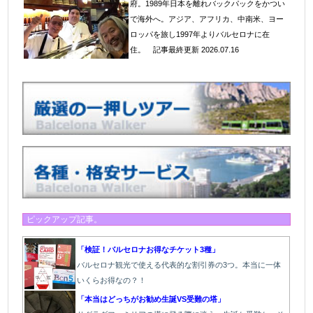
府。1989年日本を離れバックパックをかつい
で海外へ。アジア、アフリカ、中南米、ヨー
ロッパを旅し1997年よりバルセロナに在
住
。
記事最終更新 2026.07.16
ピックアップ記事。
「検証！バルセロナお得なチケット3種」
バルセロナ観光で使える代表的な割引券の3つ。本当に一体
いくらお得なの？！
「本当はどっちがお勧め生誕VS受難の塔」