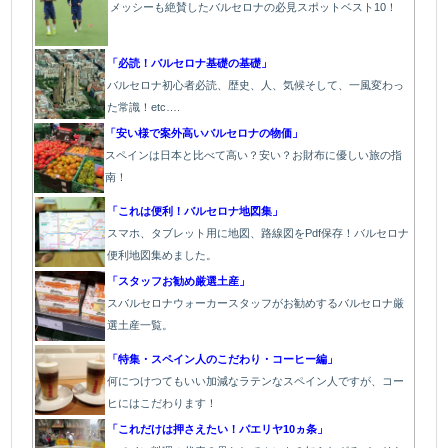
メッシーも絶賛したバルセロナの必見スポットベスト10！
「必読！バルセロナ基礎の基礎」
バルセロナ初心者必読、歴史、人、気候そして、一風変わっ
た常識！etc….
「安い様で案外高いバルセロナの物価」
スペインは日本と比べて高い？安い？お財布に優しい旅の指
南！
「これは便利！バルセロナ地図集」
スマホ、タブレット用に地図、路線図をPdf保存！バルセロナ
便利地図集めました。
「スタッフお勧め厳選土産」
スバルセロナウォーカースタッフがお勧めするバルセロナ厳
選土産一覧。
「特集・スペイン人のこだわり・コーヒー編」
何につけつてもいい加減なラテン
なスペイン人ですが、コー
ヒにはこだわります
！
「これだけは押さえたい！パエリヤ10ヵ条」