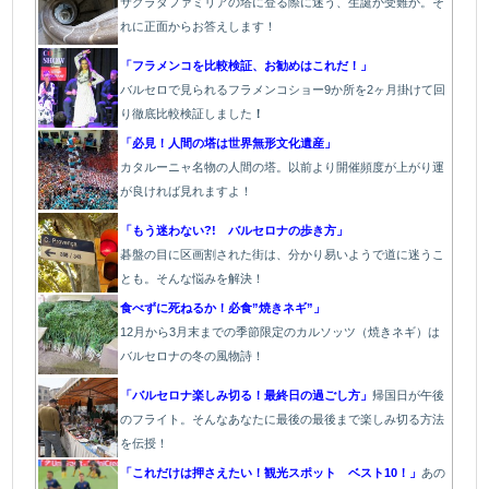
サグラダファミリアの塔に登る際に迷う、生誕か受難か。そ
れに正面からお答えします！
「フラメンコを比較検証、お勧めはこれだ！」
バルセロで見られるフラメンコショー9か所を2ヶ月掛けて回
り徹底比較検証しました
！
「必見！人間の塔は世界無形文化遺産」
カタルーニャ名物の人間の塔。以前より開催頻度が上がり運
が良ければ見れますよ！
「もう迷わない?! バルセロナの歩き方」
碁盤の目に区画割された街は、分かり易いようで道に迷うこ
とも。そんな悩みを解決！
食べずに死ねるか！必食”焼きネギ”」
12月から3月末までの季節限定のカルソッツ（焼きネギ）は
バルセロナの冬の風物詩！
「バルセロナ楽しみ切る！最終日の過ごし方」
帰国日が午後
のフライト。そんなあなたに最後の最後まで楽しみ切る方法
を伝授！
「これだけは押さえたい！観光スポット ベスト10！」
あの