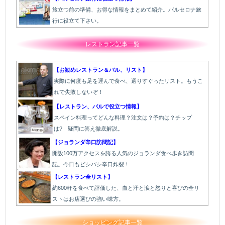
旅立つ前の準備、お得な情報をまとめて紹介。バルセロナ旅
行に役立て下さい。
レストラン記事一覧
【お勧めレストラン＆バル、リスト】
実際に何度も足を運んで食べ、選りすぐったリスト。もうこ
れで失敗しないぞ！
【レストラン、バルで役立つ情報】
スペイン料理ってどんな料理？注文は？予約は？チップ
は? 疑問に答え徹底解説。
【ジョランダ辛口訪問記】
開設100万アクセスを誇る人気のジョランダ食べ歩き訪問
記。今日もビシバシ辛口炸裂！
【レストラン全リスト】
約600軒を食べて評価した、血と汗と涙と怒りと喜びの全リ
ストはお店選びの強い味方。
ショッピング記事一覧