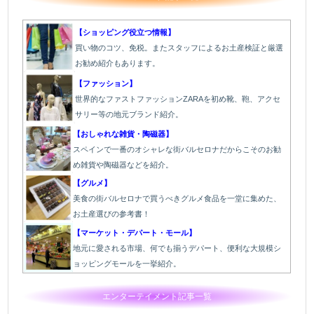
【ショッピング役立つ情報】
買い物のコツ、免税。またスタッフによるお土産検証と厳選
お勧め紹介もあります。
【ファッション】
世界的なファストファッションZARAを初め靴、鞄、アクセ
サリー等の地元ブランド紹介。
【おしゃれな雑貨・陶磁器】
スペインで一番のオシャレな街バルセロナだからこそのお勧
め雑貨や陶磁器などを紹介。
【グルメ】
美食の街バルセロナで買うべきグルメ食品を一堂に集めた、
お土産選びの参考書！
【マーケット・デパート・モール】
地元に愛される市場、何でも揃うデパート、便利な大規模シ
ョッピングモールを一挙紹介。
エンターテイメント記事一覧