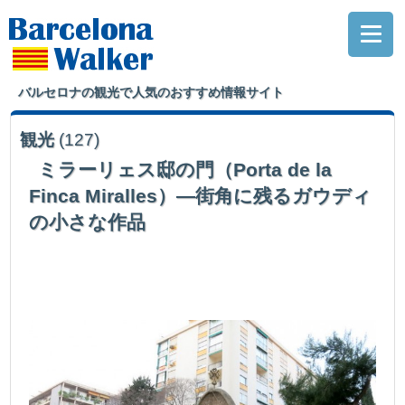
バルセロナの観光で人気のおすすめ情報サイト
観光
(127)
ミラーリェス邸の門（Porta de la
Finca Miralles）―街角に残るガウディ
の小さな作品
アントニオ・ガウディによってデザインされた門で、作られたのはグエル公
園とほぼ同じ1901年