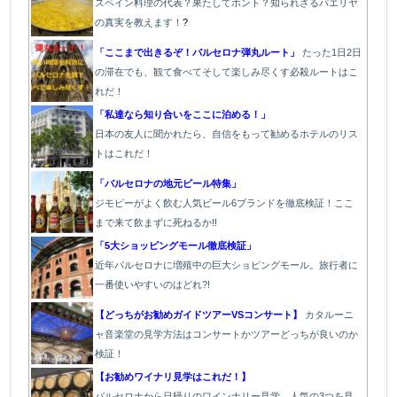
スペイン料理の代表？果たしてホント？知られざるパエリヤ
の真実を教えます！
?
「ここまで出きるぞ！バルセロナ弾丸ルート」
たった1
日2日
の滞在でも、観て食べてそして楽しみ尽くす必殺ルートはこ
れだ！
「私達なら知り合いをここに泊める！」
日本の友人に聞かれたら、自信をもって勧めるホテルのリス
トはこれだ！
「バルセロナの地元ビール特集」
ジモピーがよく飲む人気ビール6ブランドを徹底検証！ここ
まで来て飲まずに死ねるか!!
「5大ショッピングモール徹底検証」
近年バルセロナに増殖中の巨大ショピングモール。旅行者に
一番使いやすいのはどれ?!
【どっちがお勧めガイドツアーVSコンサート】
カタルーニ
ャ音楽堂の見学方法はコンサートかツアーどっちが良いのか
検証！
【お勧めワイナリ見学はこれだ！】
バ
ルセロナから日帰りのワインナリー見学、人気の3つを見