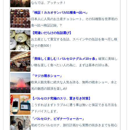
ならでは、アッチッチ！
「検証！カカオサンパカ51種食べ比べ」
日本人に人気のお土産チョコレート。その51種類を世界初の
食べ比べ検証記録。?
【間違いだらけの缶詰選び】
お土産として重宝する缶詰。スペイン中の缶詰を食べ尽し検
証その数500！
「美味しく楽しむ！バルセロナグルメ10ヶ条」
確実に美味し
い物を楽しく食べたい人の為に、まずは基本の10ヵ条。
「マジカ噴水ショー」
欧米人観光客に絶大な人気を誇る、無料の噴水ショー。水と
光の魅惑の競演を楽しめ!
【バルセロナ究極のスリ、置き引き対策】
こうすればまずトラブルに遭う事は無いと保証できる方法を
アドバイスします。
「バルセロナ、ビギナーウォーカー」
初めてのバルセロナ、旅行計画から実際の街歩きまでを初心