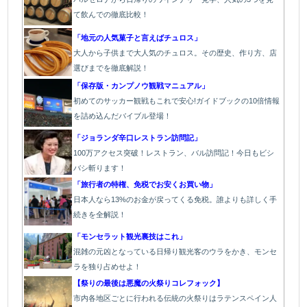
て飲んでの徹底比較！
「地元の人気菓子と言えばチュロス」
大人から子供まで大人気のチュロス。その歴史、作り方、店
選びまでを徹底解説！
「保存版・カンプノウ観戦マニュアル」
初めてのサッカー観戦もこれで安心!ガイドブックの10倍情報
を詰め込んだバイブル登場！
「
ジョランダ辛口レストラン訪問記」
100万アクセス突破！レストラン、バル
訪問記！今日もビシ
バシ斬ります！
「旅行者の特権、免税でお安くお買い物」
日本人なら13%のお金が戻ってくる免税。誰よりも詳しく手
続きを全解説！
「モンセラット観光裏技はこれ」
混雑の元凶となっている日帰り観光客のウラをかき、モンセ
ラを独り占めせよ！
【祭りの最後は悪魔の火祭りコレフォック】
市内各地区ごとに行われる伝統の火祭り
はラテンスペイン人