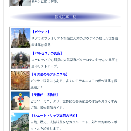
者向けに順に解説。
観光記事一覧
【ガウディ】
サグラダファミリアを筆頭に天才のガウデイの残した世界遺
産建築は必見！
【バルセロナの見所】
ヨーロッパでも屈指の人気都市バルセロナの外せない見所を
全部リストアップ。
【その他のモデルニスモ】
ガウディ以外にもある、多くのモデルニスモの傑作建築を徹
底紹介！
【美術館・博物館】
ピカソ、ミロ、ダリ、世界的な芸術家達の作品を見尽くす美
術館、博物館館ガイド。
【シュートトリップ近郊の見所】
自然、歴史、人情味豊かなカタルーニャ。郊外のお勧めスポ
ットとを紹介します。