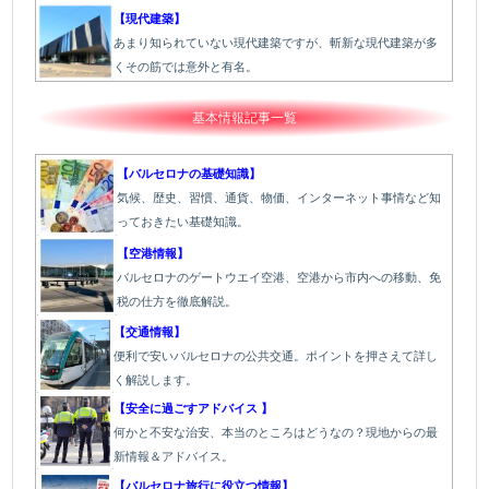
【現代建築】
あまり知られていない現代建築ですが、斬新な現代建築が多
くその筋では意外と有名。
基本情報記事一覧
【バルセロナの基礎知識】
気候、歴史、習慣、通貨、物価、インターネット事情など知
っておきたい基礎知識。
【空港情報】
バルセロナのゲートウエイ空港、空港から市内への移動、免
税の仕方を徹底解説。
【交通情報】
便利で安いバルセロナの公共交通。ポイントを押さえて詳し
く解説します。
【安全に過ごすアドバイス 】
何かと不安な治安、本当のところはどうなの？現地からの最
新情報＆アドバイス。
【バルセロナ旅行に役立つ情報】