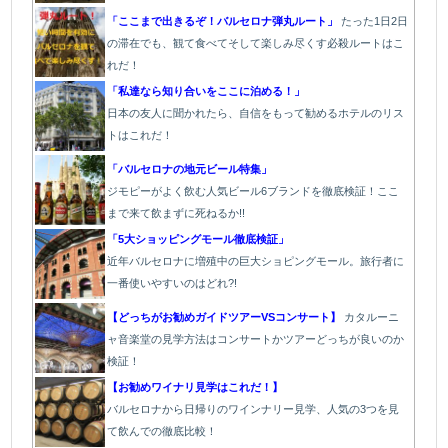
「ここまで出きるぞ！バルセロナ弾丸ルート」
たった1
日2日
の滞在でも、観て食べてそして楽しみ尽くす必殺ルートはこ
れだ！
「私達なら知り合いをここに泊める！」
日本の友人に聞かれたら、自信をもって勧めるホテルのリス
トはこれだ！
「バルセロナの地元ビール特集」
ジモピーがよく飲む人気ビール6ブランドを徹底検証！ここ
まで来て飲まずに死ねるか!!
「5大ショッピングモール徹底検証」
近年バルセロナに増殖中の巨大ショピングモール。旅行者に
一番使いやすいのはどれ?!
【どっちがお勧めガイドツアーVSコンサート】
カタルーニ
ャ音楽堂の見学方法はコンサートかツアーどっちが良いのか
検証！
【お勧めワイナリ見学はこれだ！】
バ
ルセロナから日帰りのワインナリー見学、人気の3つを見
て飲んでの徹底比較！