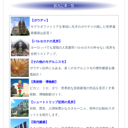
観光記事一覧
【ガウディ】
サグラダファミリアを筆頭に天才のガウデイの残した世界遺
産建築は必見！
【バルセロナの見所】
ヨーロッパでも屈指の人気都市バルセロナの外せない見所を
全部リストアップ。
【その他のモデルニスモ】
ガウディ以外にもある、多くのモデルニスモの傑作建築を徹
底紹介！
【美術館・博物館】
ピカソ、ミロ、ダリ、世界的な芸術家達の作品を見尽くす美
術館、博物館館ガイド。
【シュートトリップ近郊の見所】
自然、歴史、人情味豊かなカタルーニャ。郊外のお勧めスポ
ットとを紹介します。
【現代建築】