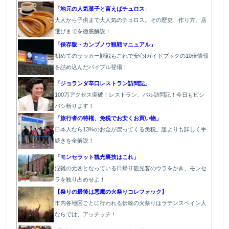
「地元の人気菓子と言えばチュロス」
大人から子供まで大人気のチュロス。その歴史、作り方、店
選びまでを徹底解説！
「保存版・カンプノウ観戦マニュアル」
初めてのサッカー観戦もこれで安心!ガイドブックの10倍情報
を詰め込んだバイブル登場！
「
ジョランダ辛口レストラン訪問記」
100万アクセス突破！レストラン、バル
訪問記！今日もビシ
バシ斬ります！
「旅行者の特権、免税でお安くお買い物」
日本人なら13%のお金が戻ってくる免税。誰よりも詳しく手
続きを全解説！
「モンセラット観光裏技はこれ」
混雑の元凶となっている日帰り観光客のウラをかき、モンセ
ラを独り占めせよ！
【祭りの最後は悪魔の火祭りコレフォック】
市内各地区ごとに行われる伝統の火祭り
はラテンスペイン人
ならでは、アッチッチ！