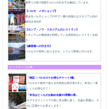
最寄りの地下鉄駅3つからの行き方を解説しています。
【バルサ メガショップ】
数あるバルサショップの中で一番の品揃えはスタジアム内の
MEGA SHOP
【カンプ・ノウ・スタジアムのレストラン】
スタジアムの職員達が利用している庶民的なレストランを紹
介。
【練習場への行き方】
バルセロナ郊外にありますが、トラムで簡単に行けます。
ピックアップ記事。
「検証！バルセロナお得なチケット3種」
バルセロナ観光で使える代表的な割引券の3つ。本当に一体
いくらお得なの？！
「本当はどっちがお勧め生誕VS受難の塔」
サグラダファミリアの塔に登る際に迷う、生誕か受難か。そ
れに正面からお答えします！