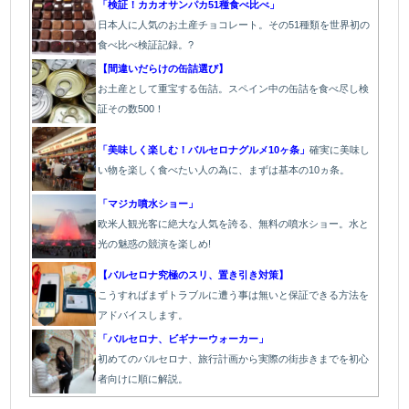
「検証！カカオサンパカ51種食べ比べ」
日本人に人気のお土産チョコレート。その51種類を世界初の
食べ比べ検証記録。?
【間違いだらけの缶詰選び】
お土産として重宝する缶詰。スペイン中の缶詰を食べ尽し検
証その数500！
「美味しく楽しむ！バルセロナグルメ10ヶ条」
確実に美味し
い物を楽しく食べたい人の為に、まずは基本の10ヵ条。
「マジカ噴水ショー」
欧米人観光客に絶大な人気を誇る、無料の噴水ショー。水と
光の魅惑の競演を楽しめ!
【バルセロナ究極のスリ、置き引き対策】
こうすればまずトラブルに遭う事は無いと保証できる方法を
アドバイスします。
「バルセロナ、ビギナーウォーカー」
初めてのバルセロナ、旅行計画から実際の街歩きまでを初心
者向けに順に解説。