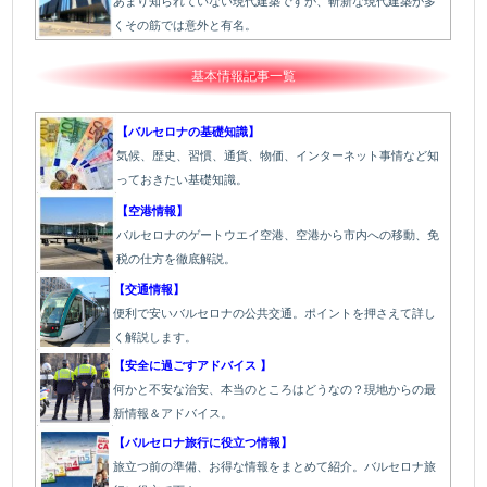
あまり知られていない現代建築ですが、斬新な現代建築が多
くその筋では意外と有名。
基本情報記事一覧
【バルセロナの基礎知識】
気候、歴史、習慣、通貨、物価、インターネット事情など知
っておきたい基礎知識。
【空港情報】
バルセロナのゲートウエイ空港、空港から市内への移動、免
税の仕方を徹底解説。
【交通情報】
便利で安いバルセロナの公共交通。ポイントを押さえて詳し
く解説します。
【安全に過ごすアドバイス 】
何かと不安な治安、本当のところはどうなの？現地からの最
新情報＆アドバイス。
【バルセロナ旅行に役立つ情報】
旅立つ前の準備、お得な情報をまとめて紹介。バルセロナ旅