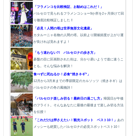
「フラメンコを比較検証、お勧めはこれだ！」
バルセロで見られるフラメンコショー9か所を2ヶ月掛けて回
り徹底比較検証しました
！
「必見！人間の塔は世界無形文化遺産」
カタルーニャ名物の人間の塔。以前より開催頻度が上がり運
が良ければ見れますよ！
「もう迷わない?! バルセロナの歩き方」
碁盤の目に区画割された街は、分かり易いようで道に迷うこ
とも。そんな悩みを解決！
食べずに死ねるか！必食”焼きネギ”」
12月から3月末までの季節限定のカルソッツ（焼きネギ）は
バルセロナの冬の風物詩！
「バルセロナ楽しみ切る！最終日の過ごし方」
帰国日が午後
のフライト。そんなあなたに最後の最後まで楽しみ切る方法
を伝授！
「これだけは押さえたい！観光スポット ベスト10！」
あの
メッシーも絶賛したバルセロナの必見スポットベスト10！