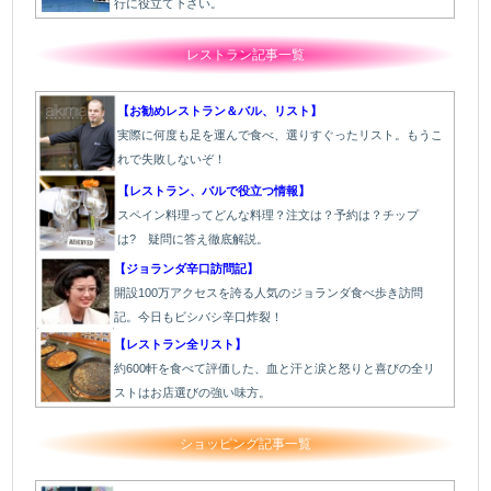
行に役立て下さい。
レストラン記事一覧
【お勧めレストラン＆バル、リスト】
実際に何度も足を運んで食べ、選りすぐったリスト。もうこ
れで失敗しないぞ！
【レストラン、バルで役立つ情報】
スペイン料理ってどんな料理？注文は？予約は？チップ
は? 疑問に答え徹底解説。
【ジョランダ辛口訪問記】
開設100万アクセスを誇る人気のジョランダ食べ歩き訪問
記。今日もビシバシ辛口炸裂！
【レストラン全リスト】
約600軒を食べて評価した、血と汗と涙と怒りと喜びの全リ
ストはお店選びの強い味方。
ショッピング記事一覧