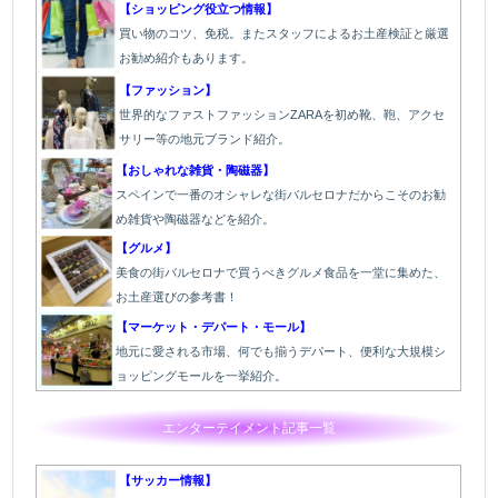
【ショッピング役立つ情報】
買い物のコツ、免税。またスタッフによるお土産検証と厳選
お勧め紹介もあります。
【ファッション】
世界的なファストファッションZARAを初め靴、鞄、アクセ
サリー等の地元ブランド紹介。
【おしゃれな雑貨・陶磁器】
スペインで一番のオシャレな街バルセロナだからこそのお勧
め雑貨や陶磁器などを紹介。
【グルメ】
美食の街バルセロナで買うべきグルメ食品を一堂に集めた、
お土産選びの参考書！
【マーケット・デパート・モール】
地元に愛される市場、何でも揃うデパート、便利な大規模シ
ョッピングモールを一挙紹介。
エンターテイメント記事一覧
【サッカー情報】