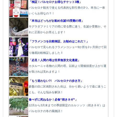
「検証！バルセロナお得なチケット3種」
バルセロナ観光で使える代表的な割引券の3つ。本当に一体
いくらお得なの？！
「本当はどっちがお勧め生誕VS受難の塔」
サグラダファミリアの塔に登る際に迷う、生誕か受難か。そ
れに正面からお答えします！
「フラメンコを比較検証、お勧めはこれだ！」
バルセロで見られるフラメンコショー9か所を2ヶ月掛けて回
り徹底比較検証しました
！
「必見！人間の塔は世界無形文化遺産」
カタルーニャ名物の人間の塔。以前より開催頻度が上がり運
が良ければ見れますよ！
「もう迷わない?! バルセロナの歩き方」
碁盤の目に区画割された街は、分かり易いようで道に迷うこ
とも。そんな悩みを解決！
食べずに死ねるか！必食”焼きネギ”」
12月から3月末までの季節限定のカルソッツ（焼きネギ）は
バルセロナの冬の風物詩！