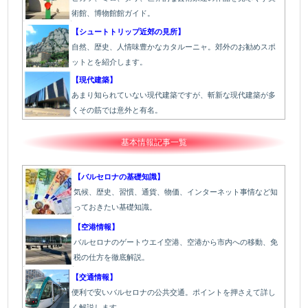
術館、博物館館ガイド。
【シュートトリップ近郊の見所】
自然、歴史、人情味豊かなカタルーニャ。郊外のお勧めスポ
ットとを紹介します。
【現代建築】
あまり知られていない現代建築ですが、斬新な現代建築が多
くその筋では意外と有名。
基本情報記事一覧
【バルセロナの基礎知識】
気候、歴史、習慣、通貨、物価、インターネット事情など知
っておきたい基礎知識。
【空港情報】
バルセロナのゲートウエイ空港、空港から市内への移動、免
税の仕方を徹底解説。
【交通情報】
便利で安いバルセロナの公共交通。ポイントを押さえて詳し
く解説します。