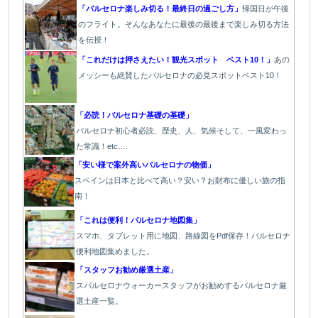
「バルセロナ楽しみ切る！最終日の過ごし方」
帰国日が午後
のフライト。そんなあなたに最後の最後まで楽しみ切る方法
を伝授！
「これだけは押さえたい！観光スポット ベスト10！」
あの
メッシーも絶賛したバルセロナの必見スポットベスト10！
「必読！バルセロナ基礎の基礎」
バルセロナ初心者必読、歴史、人、気候そして、一風変わっ
た常識！etc….
「安い様で案外高いバルセロナの物価」
スペインは日本と比べて高い？安い？お財布に優しい旅の指
南！
「これは便利！バルセロナ地図集」
スマホ、タブレット用に地図、路線図をPdf保存！バルセロナ
便利地図集めました。
「スタッフお勧め厳選土産」
スバルセロナウォーカースタッフがお勧めするバルセロナ厳
選土産一覧。