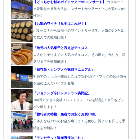
【どっちがお勧めガイドツアーVSコンサート】
カタルーニ
ャ音楽堂の見学方法はコンサートかツアーどっちが良いのか
検証！
【お勧めワイナリ見学はこれだ！】
バ
ルセロナから日帰りのワインナリー見学、人気の3つを見
て飲んでの徹底比較！
「地元の人気菓子と言えばチュロス」
大人から子供まで大人気のチュロス。その歴史、作り方、店
選びまでを徹底解説！
「保存版・カンプノウ観戦マニュアル」
初めてのサッカー観戦もこれで安心!ガイドブックの10倍情報
を詰め込んだバイブル登場！
「
ジョランダ辛口レストラン訪問記」
100万アクセス突破！レストラン、バル
訪問記！今日もビシ
バシ斬ります！
「旅行者の特権、免税でお安くお買い物」
日本人なら13%のお金が戻ってくる免税。誰よりも詳しく手
続きを全解説！
「モンセラット観光裏技はこれ」