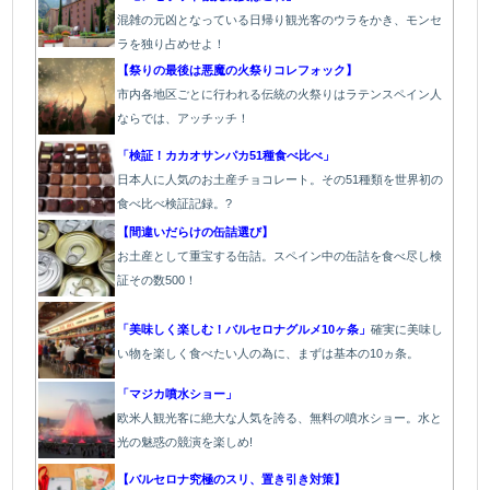
混雑の元凶となっている日帰り観光客のウラをかき、モンセ
ラを独り占めせよ！
【祭りの最後は悪魔の火祭りコレフォック】
市内各地区ごとに行われる伝統の火祭り
はラテンスペイン人
ならでは、アッチッチ！
「検証！カカオサンパカ51種食べ比べ」
日本人に人気のお土産チョコレート。その51種類を世界初の
食べ比べ検証記録。?
【間違いだらけの缶詰選び】
お土産として重宝する缶詰。スペイン中の缶詰を食べ尽し検
証その数500！
「美味しく楽しむ！バルセロナグルメ10ヶ条」
確実に美味し
い物を楽しく食べたい人の為に、まずは基本の10ヵ条。
「マジカ噴水ショー」
欧米人観光客に絶大な人気を誇る、無料の噴水ショー。水と
光の魅惑の競演を楽しめ!
【バルセロナ究極のスリ、置き引き対策】