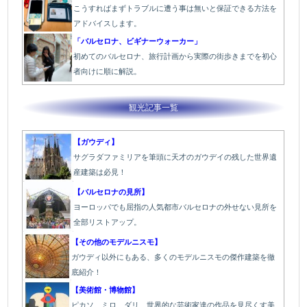
こうすればまずトラブルに遭う事は無いと保証できる方法を
アドバイスします。
「バルセロナ、ビギナーウォーカー」
初めてのバルセロナ、旅行計画から実際の街歩きまでを初心
者向けに順に解説。
観光記事一覧
【ガウディ】
サグラダファミリアを筆頭に天才のガウデイの残した世界遺
産建築は必見！
【バルセロナの見所】
ヨーロッパでも屈指の人気都市バルセロナの外せない見所を
全部リストアップ。
【その他のモデルニスモ】
ガウディ以外にもある、多くのモデルニスモの傑作建築を徹
底紹介！
【美術館・博物館】
ピカソ、ミロ、ダリ、世界的な芸術家達の作品を見尽くす美