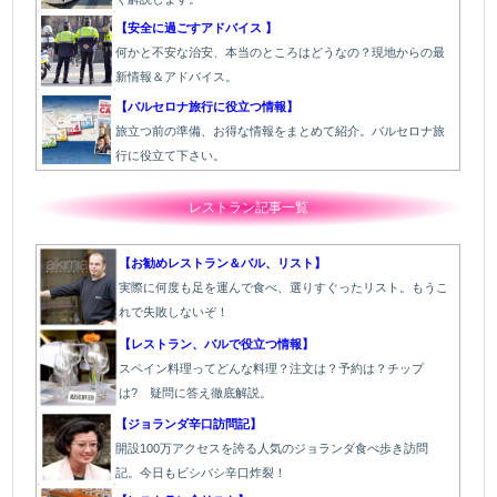
【安全に過ごすアドバイス 】
何かと不安な治安、本当のところはどうなの？現地からの最
新情報＆アドバイス。
【バルセロナ旅行に役立つ情報】
旅立つ前の準備、お得な情報をまとめて紹介。バルセロナ旅
行に役立て下さい。
レストラン記事一覧
【お勧めレストラン＆バル、リスト】
実際に何度も足を運んで食べ、選りすぐったリスト。もうこ
れで失敗しないぞ！
【レストラン、バルで役立つ情報】
スペイン料理ってどんな料理？注文は？予約は？チップ
は? 疑問に答え徹底解説。
【ジョランダ辛口訪問記】
開設100万アクセスを誇る人気のジョランダ食べ歩き訪問
記。今日もビシバシ辛口炸裂！