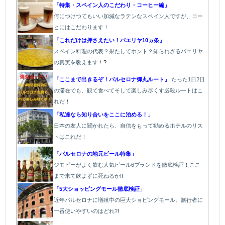
「特集・スペイン人のこだわり・コーヒー編」
何につけつてもいい加減なラテン
なスペイン人ですが、コー
ヒにはこだわります
！
「これだけは押さえたい！パエリヤ10ヵ条」
スペイン料理の代表？果たしてホント？知られざるパエリヤ
の真実を教えます！
?
「ここまで出きるぞ！バルセロナ弾丸ルート」
たった1
日2日
の滞在でも、観て食べてそして楽しみ尽くす必殺ルートはこ
れだ！
「私達なら知り合いをここに泊める！」
日本の友人に聞かれたら、自信をもって勧めるホテルのリス
トはこれだ！
「バルセロナの地元ビール特集」
ジモピーがよく飲む人気ビール6ブランドを徹底検証！ここ
まで来て飲まずに死ねるか!!
「5大ショッピングモール徹底検証」
近年バルセロナに増殖中の巨大ショピングモール。旅行者に
一番使いやすいのはどれ?!