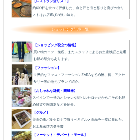
【レストラン全リスト】
約600軒を食べて評価した、血と汗と涙と怒りと喜びの全リ
ストはお店選びの強い味方。
ショッピング記事一覧
【ショッピング役立つ情報】
買い物のコツ、免税。またスタッフによるお土産検証と厳選
お勧め紹介もあります。
【ファッション】
世界的なファストファッションZARAを初め靴、鞄、アクセ
サリー等の地元ブランド紹介。
【おしゃれな雑貨・陶磁器】
スペインで一番のオシャレな街バルセロナだからこそのお勧
め雑貨や陶磁器などを紹介。
【グルメ】
美食の街バルセロナで買うべきグルメ食品を一堂に集めた、
お土産選びの参考書！
【マーケット・デパート・モール】