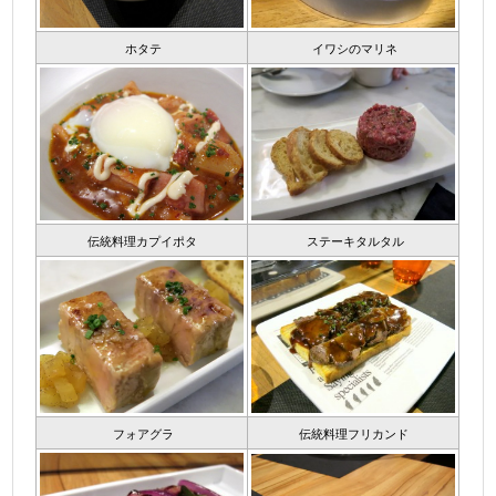
ホタテ
イワシのマリネ
伝統料理カプイポタ
ステーキタルタル
フォアグラ
伝統料理フリカンド