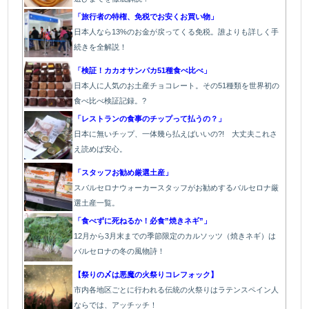
「旅行者の特権、免税でお安くお買い物」
日本人なら13%のお金が戻ってくる免税。誰よりも詳しく手
続きを全解説！
「検証！カカオサンパカ51種食べ比べ」
日本人に人気のお土産チョコレート。その51種類を世界初の
食べ比べ検証記録。?
「レストランの食事のチップって払うの？」
日本に無いチップ、一体幾ら払えばいいの?! 大丈夫これさ
え読めば安心。
「スタッフお勧め厳選土産」
スバルセロナウォーカースタッフがお勧めするバルセロナ厳
選土産一覧。
「食べずに死ねるか！必食”焼きネギ”」
12月から3月末までの季節限定のカルソッツ（焼きネギ）は
バルセロナの冬の風物詩！
【祭りの〆は悪魔の火祭りコレフォック】
市内各地区ごとに行われる伝統の火祭り
はラテンスペイン人
ならでは、アッチッチ！