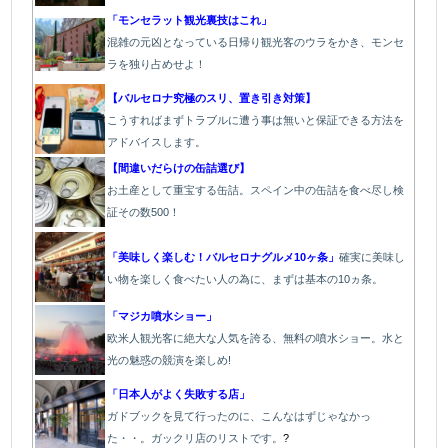
「モンセラット観光裏技はこれ」
混雑の元凶となっている日帰り観光客のウラをかき、モンセ
ラを独り占めせよ！
【バルセロナ究極のスリ、置き引き対策】
こうすればまずトラブルに遭う事は無いと保証できる方法を
アドバイスします。
【間違いだらけの缶詰選び】
お土産として重宝する缶詰。スペイン中の缶詰を食べ尽し検
証その数500！
「美味しく楽しむ！バルセロナグルメ10ヶ条」
確実に美味し
い物を楽しく食べたい人の為に、まずは基本の10ヵ条。
「マジカ噴水ショー」
欧米人観光客に絶大な人気を誇る、無料の噴水ショー。水と
光の魅惑の競演を楽しめ!
「日本人がよく失敗する店」
ガドブックを見て行ったのに、こんなはずじゃなかっ
た・・。ガックリ店のリストです。
?