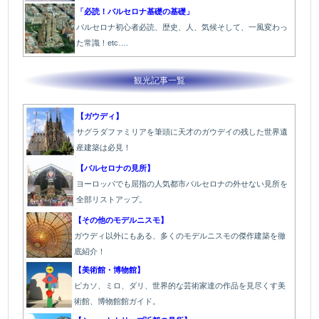
「必読！バルセロナ基礎の基礎」
バルセロナ初心者必読、歴史、人、気候そして、一風変わっ
た常識！etc….
観光記事一覧
【ガウディ】
サグラダファミリアを筆頭に天才のガウデイの残した世界遺
産建築は必見！
【バルセロナの見所】
ヨーロッパでも屈指の人気都市バルセロナの外せない見所を
全部リストアップ。
【その他のモデルニスモ】
ガウディ以外にもある、多くのモデルニスモの傑作建築を徹
底紹介！
【美術館・博物館】
ピカソ、ミロ、ダリ、世界的な芸術家達の作品を見尽くす美
術館、博物館館ガイド。