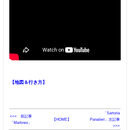
＠
【地図＆行き方】
「Sartoria
<<< 前記事
【HOME】
Panatieri」次記事
「Martines」
>>>