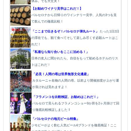
休み。でも大丈夫！
【お勧めワイナリ見学はこれだ！】
バルセロナから日帰りのワインナリー見学、人気の3つを見
て飲んでの徹底比較！
「ここまで出きるぞ！バルセロナ弾丸ルート」
たった1
日2日
の滞在でも、観て食べてそして楽しみ尽くす必殺ルートはこ
れだ！
「私達なら知り合いをここに泊める！」
日本の友人に聞かれたら、自信をもって勧めるホテルのリス
トはこれだ！
「必見！人間の塔は世界無形文化遺産」
カタルーニャ名物の人間の塔。以前より開催頻度が上がり運
が良ければ見れますよ！
「フラメンコを比較検証、お勧めはこれだ！」
バルセロで見られるフラメンコショー9か所を2ヶ月掛けて回
り徹底比較検証しました
！
「バルセロナの地元ビール特集」
ジモピーがよく飲む人気ビール6ブランドを徹底検証！ここ