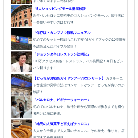
まで来て飲まずに死ねるか!!
「5大ショッピングモール徹底検証」
近年バルセロナに増殖中の巨大ショピングモール。旅行者に
一番使いやすいのはどれ?!
「保存版・カンプノウ観戦マニュアル」
初めてのサッカー観戦もこれで安心!ガイドブックの10倍情報
を詰め込んだバイブル登場！
「
ジョランダ辛口レストラン訪問記」
100万アクセス突破！レストラン、バル
訪問記！今日もビシ
バシ斬ります！
【どっちがお勧めガイドツアーVSコンサート】
カタルーニ
ャ音楽堂の見学方法はコンサートかツアーどっちが良いのか
検証！
「バルセロナ、ビギナーウォーカー」
初めてのバルセロナ、旅行計画から実際の街歩きまでを初心
者向けに順に解説。
「地元の人気菓子と言えばチュロス」
大人から子供まで大人気のチュロス。その歴史、作り方、店
選びまでを徹底解説！