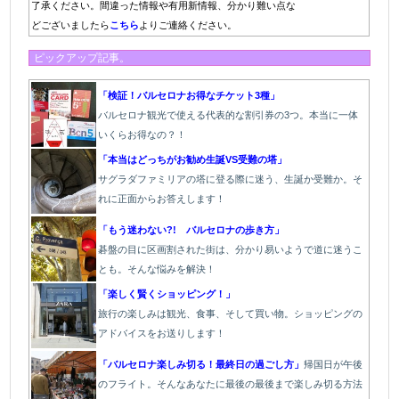
了承ください。間違った情報や有用新情報、分かり難い点な
どございましたら
こちら
よりご連絡ください。
ピックアップ記事。
「検証！バルセロナお得なチケット3種」
バルセロナ観光で使える代表的な割引券の3つ。本当に一体
いくらお得なの？！
「本当はどっちがお勧め生誕VS受難の塔」
サグラダファミリアの塔に登る際に迷う、生誕か受難か。そ
れに正面からお答えします！
「もう迷わない?! バルセロナの歩き方」
碁盤の目に区画割された街は、分かり易いようで道に迷うこ
とも。そんな悩みを解決！
「楽しく賢くショッピング！」
旅行の楽しみは観光、食事、そして買い物。ショッピングの
アドバイスをお送りします！
「バルセロナ楽しみ切る！最終日の過ごし方」
帰国日が午後
のフライト。そんなあなたに最後の最後まで楽しみ切る方法