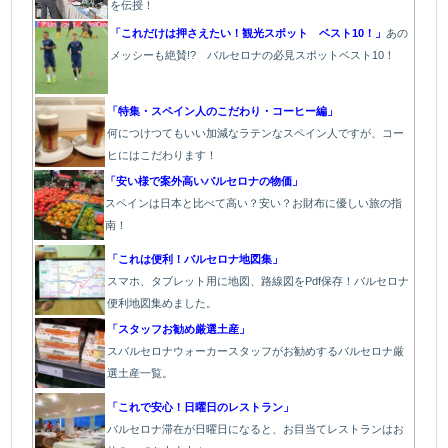
を伝授！
「これだけは押さえたい！観光スポット ベスト10！」
あの
メッシーも絶賛!? バルセロナの必見スポットベスト10！
「特集・スペイン人のこだわり・コーヒー編」
何につけつてもいい加減なラテン
なスペイン人ですが、コー
ヒにはこだわります
！
「安い様で案外高いバルセロナの物価」
スペインは日本と比べて高い？安い？お財布に優しい旅の指
南！
「これは便利！バルセロナ地図集」
スマホ、タブレット用に地図、路線図をPdf保存！バルセロナ
便利地図集めました。
「スタッフお勧め厳選土産」
スバルセロナウォーカースタッフがお勧めするバルセロナ厳
選土産一覧。
「これで安心！日曜日のレストラン」
バルセロナ滞在が日曜日になると、お目当てレストランはお