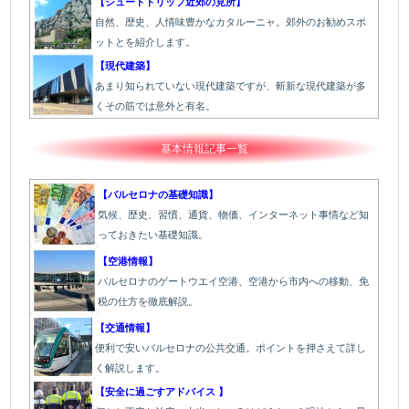
【シュートトリップ近郊の見所】
自然、歴史、人情味豊かなカタルーニャ。郊外のお勧めスポ
ットとを紹介します。
【現代建築】
あまり知られていない現代建築ですが、斬新な現代建築が多
くその筋では意外と有名。
基本情報記事一覧
【バルセロナの基礎知識】
気候、歴史、習慣、通貨、物価、インターネット事情など知
っておきたい基礎知識。
【空港情報】
バルセロナのゲートウエイ空港、空港から市内への移動、免
税の仕方を徹底解説。
【交通情報】
便利で安いバルセロナの公共交通。ポイントを押さえて詳し
く解説します。
【安全に過ごすアドバイス 】