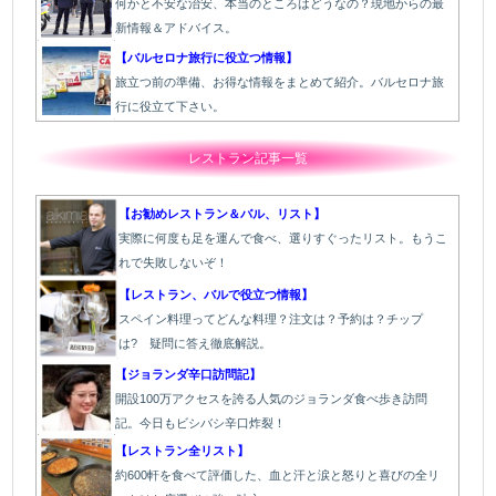
何かと不安な治安、本当のところはどうなの？現地からの最
新情報＆アドバイス。
【バルセロナ旅行に役立つ情報】
旅立つ前の準備、お得な情報をまとめて紹介。バルセロナ旅
行に役立て下さい。
レストラン記事一覧
【お勧めレストラン＆バル、リスト】
実際に何度も足を運んで食べ、選りすぐったリスト。もうこ
れで失敗しないぞ！
【レストラン、バルで役立つ情報】
スペイン料理ってどんな料理？注文は？予約は？チップ
は? 疑問に答え徹底解説。
【ジョランダ辛口訪問記】
開設100万アクセスを誇る人気のジョランダ食べ歩き訪問
記。今日もビシバシ辛口炸裂！
【レストラン全リスト】
約600軒を食べて評価した、血と汗と涙と怒りと喜びの全リ