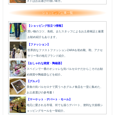
ストはお店選びの強い味方。
ショッピング記事一覧
【ショッピング役立つ情報】
買い物のコツ、免税。またスタッフによるお土産検証と厳選
お勧め紹介もあります。
【ファッション】
世界的なファストファッションZARAを初め靴、鞄、アクセ
サリー等の地元ブランド紹介。
【おしゃれな雑貨・陶磁器】
スペインで一番のオシャレな街バルセロナだからこそのお勧
め雑貨や陶磁器などを紹介。
【グルメ】
美食の街バルセロナで買うべきグルメ食品を一堂に集めた、
お土産選びの参考書！
【マーケット・デパート・モール】
地元に愛される市場、何でも揃うデパート、便利な大規模シ
ョッピングモールを一挙紹介。