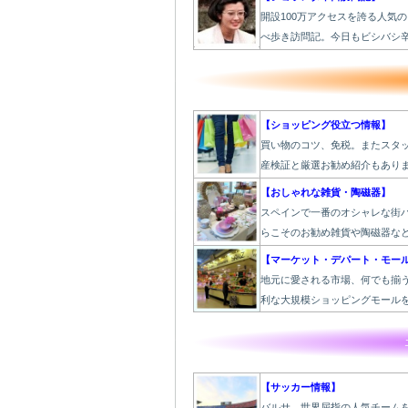
開設100万アクセスを誇る人気
べ歩き訪問記。今日もビシバシ
【ショッピング役立つ情報】
買い物のコツ、免税。またスタ
産検証と厳選お勧め紹介もあり
【おしゃれな雑貨・陶磁器】
スペインで一番のオシャレな街
らこそのお勧め雑貨や陶磁器な
【マーケット・デパート・モー
地元に愛される市場、何でも揃
利な大規模ショッピングモール
【サッカー情報】
バルサ。世界屈指の人気チーム