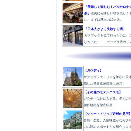
「美味しく楽しむ！バルセロナグ
条」
確実に美味しい物を楽しく
に、まずは基本の10ヵ条。
「日本人がよく失敗する店」
ガドブックを見て行ったのに、
なかった・・。ガックリ店のリ
【ガウディ】
サグラダファミリアを筆頭に天
残した世界遺産建築は必見！
【その他のモデルニスモ】
ガウディ以外にもある、多くの
傑作建築を徹底紹介！
【シュートトリップ近郊の見所
自然、歴史、人情味豊かなカタ
のお勧めスポットとを紹介しま