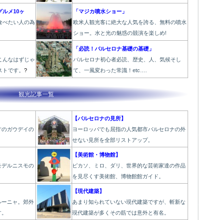
ルメ10ヶ
「マジカ噴水ショー」
食べたい人の為
欧米人観光客に絶大な人気を誇る、無料の噴水
ショー。水と光の魅惑の競演を楽しめ!
「必読！バルセロナ基礎の基礎」
こんなはずじゃ
バルセロナ初心者必読、歴史、人、気候そし
ストです。
?
て、一風変わった常識！etc….
観光記事一覧
【バルセロナの見所】
才のガウデイの
ヨーロッパでも屈指の人気都市バルセロナの外
せない見所を全部リストアップ。
【美術館・博物館】
モデルニスモの
ピカソ、ミロ、ダリ、世界的な芸術家達の作品
を見尽くす美術館、博物館館ガイド。
】
【現代建築】
ルーニャ。郊外
あまり知られていない現代建築ですが、斬新な
す。
現代建築が多くその筋では意外と有名。