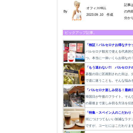
記事
オフィスHILL
By
の内
2023.09 .10 作成
分か
ピックアップ記事。
「検証！バルセロナお得なチケ
バルセロナ観光で使える代表的
つ。本当に一体いくらお得なの
「もう迷わない?! バルセロナ
碁盤の目に区画割された街は、
で道に迷うことも。そんな悩み
「バルセロナ楽しみ切る！最終
帰国日が午後のフライト。そん
の最後まで楽しみ切る方法を伝
「特集・スペイン人のこだわり
何につけつてもいい加減なラテ
ですが、コーヒにはこだわりま