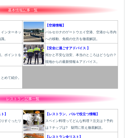
基本情報記事一覧
【空港情報】
、インターネッ
バルセロナのゲートウエイ空港、空港から市内
知識。
への移動、免税の仕方を徹底解説。
【安全に過ごすアドバイス 】
通。ポイントを
何かと不安な治安、本当のところはどうなの？
現地からの最新情報＆アドバイス。
】
まとめて紹介。
。
レストラン記事一覧
スト】
【レストラン、バルで役立つ情報】
選りすぐったリ
スペイン料理ってどんな料理？注文は？予約
！
は？チップは? 疑問に答え徹底解説。
【レストラン全リスト】