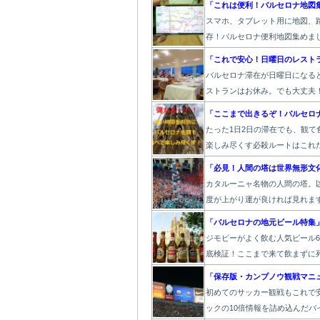
「これは便利！バルセロナ地図
スマホ、タブレット用に地図、路
存！バルセロナ便利地図集めま
「これで安心！日曜日のレスト
バルセロナ滞在が日曜日になる
ストランはお休み。でも大丈夫
「ここまで出きるぞ！バルセロ
たった1
日2日の滞在でも、観て
楽しみ尽くす必殺ルートはこれ
「必見！人間の塔は世界無形文
カタルーニャ名物の人間の塔。
度が上がり運が良ければ見れま
「バルセロナの地元ビール特集
ジモピーがよく飲む人気ビール
底検証！ここまで来て飲まずに死
「保存版・カンプノウ観戦マニ
初めてのサッカー観戦もこれで安
ックの10倍情報を詰め込んだバ