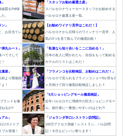
集」
「スタッフお勧め厳選土産」
線図をPdf保
スバルセロナウォーカースタッフがお勧めする
した。
バルセロナ厳選土産一覧。
ラン」
【お勧めワイナリ見学はこれだ！】
と、お目当てレ
バルセロナから日帰りのワインナリー見学、人
！
気の3つを見て飲んでの徹底比較！
ナ弾丸ルート」
「私達なら知り合いをここに泊める！」
食べてそして
日本の友人に聞かれたら、自信をもって勧める
だ！
ホテルのリストはこれだ！
化遺産」
「フラメンコを比較検証、お勧めはこれだ！」
以前より開催頻
バルセロで見られるフラメンコショー9か所を2
すよ！
ヶ月掛けて回り徹底比較検証しました
！
」
「5大ショッピングモール徹底検証」
6ブランドを徹
近年バルセロナに増殖中の巨大ショピングモー
ねるか!!
ル。旅行者に一番使いやすいのはどれ?!
ュアル」
「
ジョランダ辛口レストラン訪問記」
心!ガイドブ
100万アクセス突破！レストラン、バル
訪問
イブル登場！
記！今日もビシバシ斬ります！