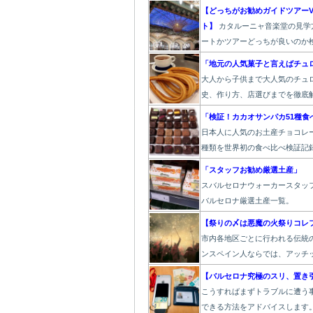
【どっちがお勧めガイドツアーV
ト】
カタルーニャ音楽堂の見学
ートかツアーどっちが良いのか
「地元の人気菓子と言えばチュ
大人から子供まで大人気のチュ
史、作り方、店選びまでを徹底
「検証！カカオサンパカ51種食
日本人に人気のお土産チョコレー
種類を世界初の食べ比べ検証記
「スタッフお勧め厳選土産」
スバルセロナウォーカースタッ
バルセロナ厳選土産一覧。
【祭りの〆は悪魔の火祭りコレ
市内各地区ごとに行われる伝統
ンスペイン人ならでは、アッチ
【バルセロナ究極のスリ、置き
こうすればまずトラブルに遭う
できる方法をアドバイスします