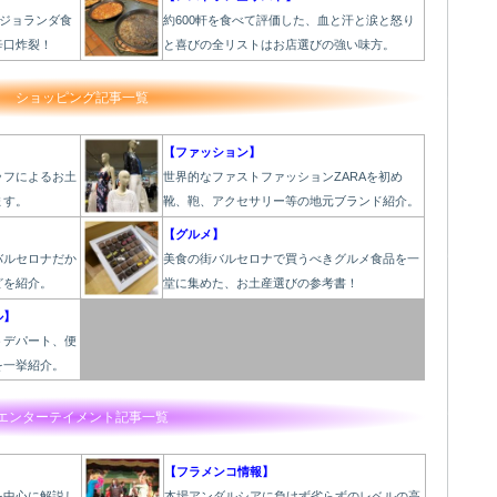
のジョランダ食
約600軒を食べて評価した、血と汗と涙と怒り
辛口炸裂！
と喜びの全リストはお店選びの強い味方。
ショッピング記事一覧
【ファッション】
ッフによるお土
世界的なファストファッションZARAを初め
ます。
靴、鞄、アクセサリー等の地元ブランド紹介。
【グルメ】
バルセロナだか
美食の街バルセロナで買うべきグルメ食品を一
どを紹介。
堂に集めた、お土産選びの参考書！
ル】
うデパート、便
を一挙紹介。
エンターテイメント記事一覧
【フラメンコ情報】
を中心に解説し
本場アンダルシアに負けず劣らずのレベルの高