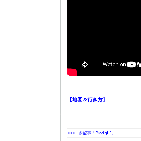
＠
【地図＆行き方】
<<< 前記事「Prodigi 2」