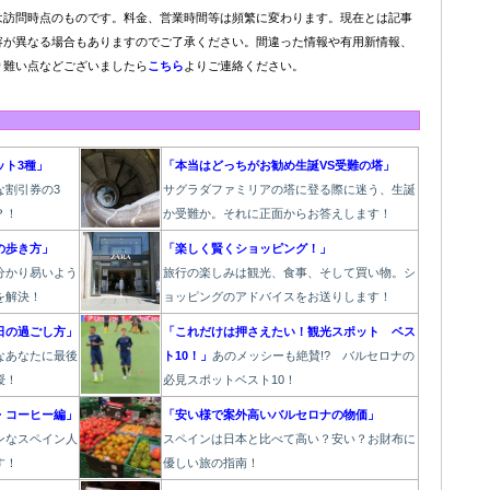
は訪問時点のものです。料金、営業時間等は頻繁に変わります。現在とは記事
容が異なる場合もありますのでご了承ください。間違った情報や有用新情報、
り難い点などございましたら
こちら
よりご連絡ください。
ット3種」
「本当はどっちがお勧め生誕VS受難の塔」
な割引券の3
サグラダファミリアの塔に登る際に迷う、生誕
？！
か受難か。それに正面からお答えします！
の歩き方」
「楽しく賢くショッピング！」
分かり易いよう
旅行の楽しみは観光、食事、そして買い物。シ
を解決！
ョッピングのアドバイスをお送りします！
日の過ごし方」
「これだけは押さえたい！観光スポット ベス
なあなたに最後
ト10！」
あのメッシーも絶賛!? バルセロナの
授！
必見スポットベスト10！
・コーヒー編」
「安い様で案外高いバルセロナの物価」
ン
なスペイン人
スペインは日本と比べて高い？安い？お財布に
す
！
優しい旅の指南！