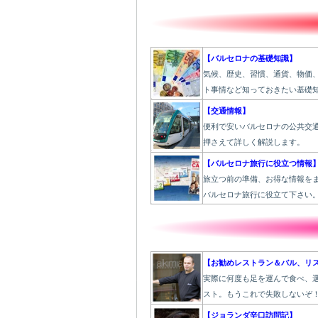
【バルセロナの基礎知識】
気候、歴史、習慣、通貨、物価
ト事情など知っておきたい基礎
【交通情報】
便利で安いバルセロナの公共交
押さえて詳しく解説します。
【バルセロナ旅行に役立つ情報
旅立つ前の準備、お得な情報を
バルセロナ旅行に役立て下さい
【お勧めレストラン＆バル、リ
実際に何度も足を運んで食べ、
スト。もうこれで失敗しないぞ
【ジョランダ辛口訪問記】