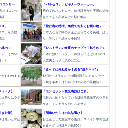
Sコンサー
「バルセロナ、ビギナーウォーカー」
方法はコンサ
初めてのバルセロナ、旅行計画から実際の街歩
検証！
きまでを初心者向けに順に解説。
ロス」
「旅行者の特権、免税でお安くお買い物」
ロス。その歴
日本人なら13%のお金が戻ってくる免税。誰よ
解説！
りも詳しく手続きを全解説！
べ比べ」
「レストランの食事のチップって払うの？」
ト。その51
日本に無いチップ、一体幾ら払えばいいの?!
録。?
大丈夫これさえ読めば安心。
「食べずに死ねるか！必食”焼きネギ”」
フがお勧めする
12月から3月末までの季節限定のカルソッツ
（焼きネギ）はバルセロナの冬の風物詩！
フォック】
「モンセラット観光裏技はこれ」
の火祭り
はラテ
混雑の元凶となっている日帰り観光客のウラを
ッチ！
かき、モンセラを独り占めせよ！
引き対策】
【間違いだらけの缶詰選び】
事は無いと保証
お土産として重宝する缶詰。スペイン中の缶詰
。
を食べ尽し検証その数500！