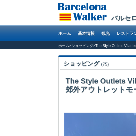
バルセ
ホーム
基本情報
観光
レストラ
ホーム
>
ショッピング
>
The Style Outlet
ショッピング
(75)
The Style Outle
郊外アウトレットモ