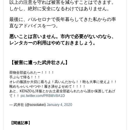
以上の注意を守れば被害を減らすことはできます。
しかし、絶対に安全になるわけではありません。
最後に、バルセロナで長年暮らしてきた私からの率
直なアドバイスを一つ。
悪いことは言いません。市内で必要がないのなら、
レンタカーの利用はやめておきましょう。
【被害に遭った武井壮さん】
荷物全部盗られたー！！！！
手ぶらで帰る！！！
オレの服誰か大切に着ろよ！高いんだから！！鞄も大事に使えよ！！
靴めちゃいいやつや！履き潰せよせめて！！！！
あと、KENZOも洋服とかお土産全部盗られたから誰か保護してあげ
て！！
pic.twitter.com/PRBt8V8A1D
— 武井壮 (@sosotakei)
January 4, 2020
【関連記事】