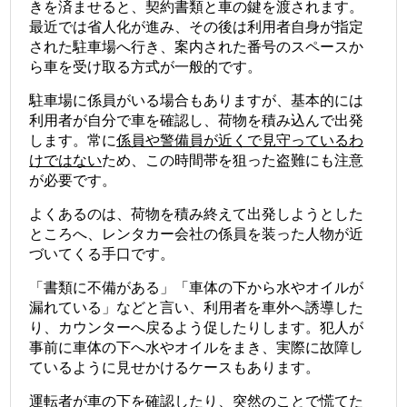
きを済ませると、契約書類と車の鍵を渡されます。
最近では省人化が進み、その後は利用者自身が指定
された駐車場へ行き、案内された番号のスペースか
ら車を受け取る方式が一般的です。
駐車場に係員がいる場合もありますが、基本的には
利用者が自分で車を確認し、荷物を積み込んで出発
します。常に
係員や警備員が近くで見守っているわ
けではない
ため、この時間帯を狙った盗難にも注意
が必要です。
よくあるのは、荷物を積み終えて出発しようとした
ところへ、レンタカー会社の係員を装った人物が近
づいてくる手口です。
「書類に不備がある」「車体の下から水やオイルが
漏れている」などと言い、利用者を車外へ誘導した
り、カウンターへ戻るよう促したりします。犯人が
事前に車体の下へ水やオイルをまき、実際に故障し
ているように見せかけるケースもあります。
運転者が車の下を確認したり、突然のことで慌てた