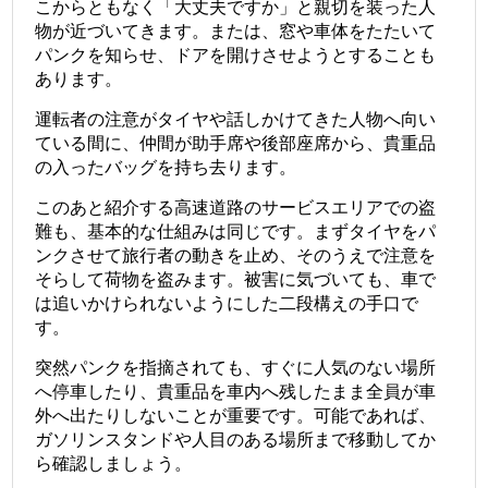
こからともなく「大丈夫ですか」と親切を装った人
物が近づいてきます。または、窓や車体をたたいて
パンクを知らせ、ドアを開けさせようとすることも
あります。
運転者の注意がタイヤや話しかけてきた人物へ向い
ている間に、仲間が助手席や後部座席から、貴重品
の入ったバッグを持ち去ります。
このあと紹介する高速道路のサービスエリアでの盗
難も、基本的な仕組みは同じです。まずタイヤをパ
ンクさせて旅行者の動きを止め、そのうえで注意を
そらして荷物を盗みます。被害に気づいても、車で
は追いかけられないようにした二段構えの手口で
す。
突然パンクを指摘されても、すぐに人気のない場所
へ停車したり、貴重品を車内へ残したまま全員が車
外へ出たりしないことが重要です。可能であれば、
ガソリンスタンドや人目のある場所まで移動してか
ら確認しましょう。