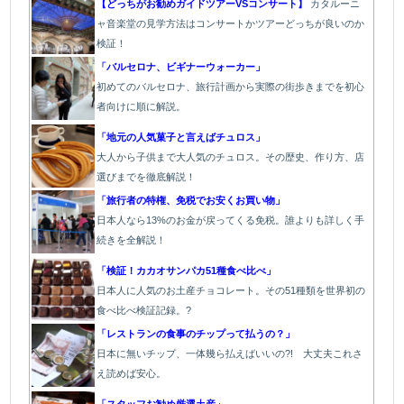
【どっちがお勧めガイドツアーVSコンサート】
カタルーニ
ャ音楽堂の見学方法はコンサートかツアーどっちが良いのか
検証！
「バルセロナ、ビギナーウォーカー」
初めてのバルセロナ、旅行計画から実際の街歩きまでを初心
者向けに順に解説。
「地元の人気菓子と言えばチュロス」
大人から子供まで大人気のチュロス。その歴史、作り方、店
選びまでを徹底解説！
「旅行者の特権、免税でお安くお買い物」
日本人なら13%のお金が戻ってくる免税。誰よりも詳しく手
続きを全解説！
「検証！カカオサンパカ51種食べ比べ」
日本人に人気のお土産チョコレート。その51種類を世界初の
食べ比べ検証記録。?
「レストランの食事のチップって払うの？」
日本に無いチップ、一体幾ら払えばいいの?! 大丈夫これさ
え読めば安心。
「スタッフお勧め厳選土産」