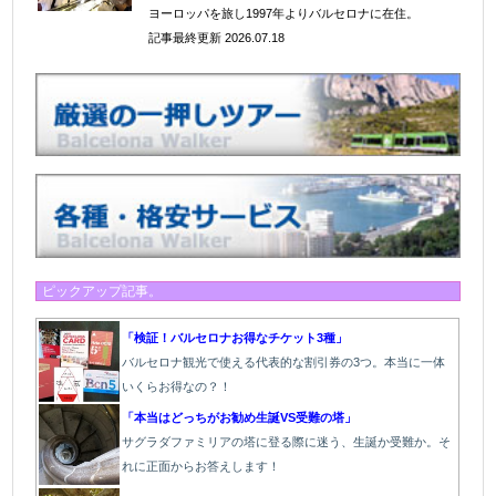
ヨーロッパを旅し1997年よりバルセロナに在住
。
記事最終更新 2026.07.18
ピックアップ記事。
「検証！バルセロナお得なチケット3種」
バルセロナ観光で使える代表的な割引券の3つ。本当に一体
いくらお得なの？！
「本当はどっちがお勧め生誕VS受難の塔」
サグラダファミリアの塔に登る際に迷う、生誕か受難か。そ
れに正面からお答えします！