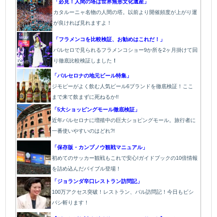
「必見！人間の塔は世界無形文化遺産」
カタルーニャ名物の人間の塔。以前より開催頻度が上がり運
が良ければ見れますよ！
「フラメンコを比較検証、お勧めはこれだ！」
バルセロで見られるフラメンコショー9か所を2ヶ月掛けて回
り徹底比較検証しました
！
「バルセロナの地元ビール特集」
ジモピーがよく飲む人気ビール6ブランドを徹底検証！ここ
まで来て飲まずに死ねるか!!
「5大ショッピングモール徹底検証」
近年バルセロナに増殖中の巨大ショピングモール。旅行者に
一番使いやすいのはどれ?!
「保存版・カンプノウ観戦マニュアル」
初めてのサッカー観戦もこれで安心!ガイドブックの10倍情報
を詰め込んだバイブル登場！
「
ジョランダ辛口レストラン訪問記」
100万アクセス突破！レストラン、バル
訪問記！今日もビシ
バシ斬ります！