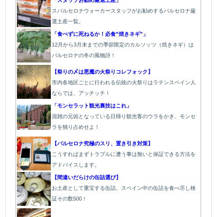
スバルセロナウォーカースタッフがお勧めするバルセロナ厳
選土産一覧。
「食べずに死ねるか！必食”焼きネギ”」
12月から3月末までの季節限定のカルソッツ（焼きネギ）は
バルセロナの冬の風物詩！
【祭りの〆は悪魔の火祭りコレフォック】
市内各地区ごとに行われる伝統の火祭り
はラテンスペイン人
ならでは、アッチッチ！
「モンセラット観光裏技はこれ」
混雑の元凶となっている日帰り観光客のウラをかき、モンセ
ラを独り占めせよ！
【バルセロナ究極のスリ、置き引き対策】
こうすればまずトラブルに遭う事は無いと保証できる方法を
アドバイスします。
【間違いだらけの缶詰選び】
お土産として重宝する缶詰。スペイン中の缶詰を食べ尽し検
証その数500！