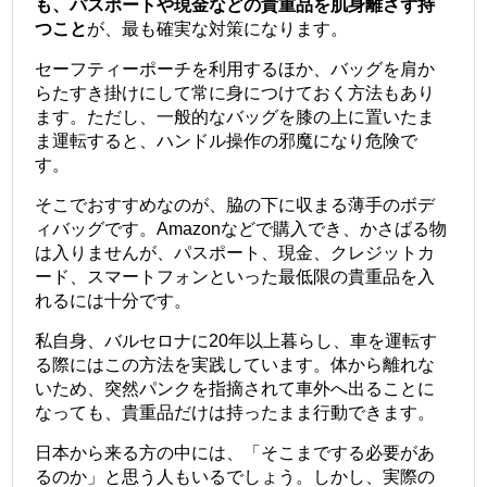
も、パスポートや現金などの貴重品を肌身離さず持
つこと
が、最も確実な対策になります。
セーフティーポーチを利用するほか、バッグを肩か
らたすき掛けにして常に身につけておく方法もあり
ます。ただし、一般的なバッグを膝の上に置いたま
ま運転すると、ハンドル操作の邪魔になり危険で
す。
そこでおすすめなのが、脇の下に収まる薄手のボデ
ィバッグです。Amazonなどで購入でき、かさばる物
は入りませんが、パスポート、現金、クレジットカ
ード、スマートフォンといった最低限の貴重品を入
れるには十分です。
私自身、バルセロナに20年以上暮らし、車を運転す
る際にはこの方法を実践しています。体から離れな
いため、突然パンクを指摘されて車外へ出ることに
なっても、貴重品だけは持ったまま行動できます。
日本から来る方の中には、「そこまでする必要があ
るのか」と思う人もいるでしょう。しかし、実際の