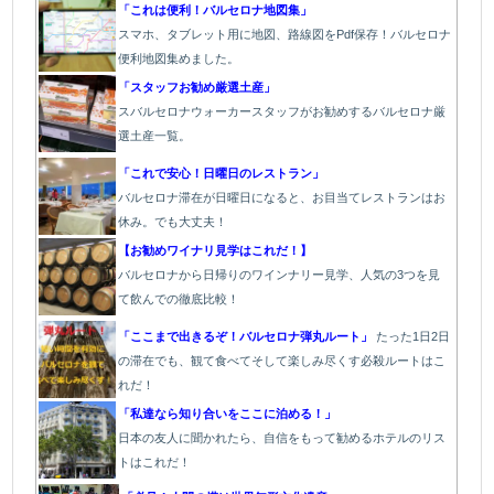
「これは便利！バルセロナ地図集」
スマホ、タブレット用に地図、路線図をPdf保存！バルセロナ
便利地図集めました。
「スタッフお勧め厳選土産」
スバルセロナウォーカースタッフがお勧めするバルセロナ厳
選土産一覧。
「これで安心！日曜日のレストラン」
バルセロナ滞在が日曜日になると、お目当てレストランはお
休み。でも大丈夫！
【お勧めワイナリ見学はこれだ！】
バルセロナから日帰りのワインナリー見学、人気の3つを見
て飲んでの徹底比較！
「ここまで出きるぞ！バルセロナ弾丸ルート」
たった1
日2日
の滞在でも、観て食べてそして楽しみ尽くす必殺ルートはこ
れだ！
「私達なら知り合いをここに泊める！」
日本の友人に聞かれたら、自信をもって勧めるホテルのリス
トはこれだ！