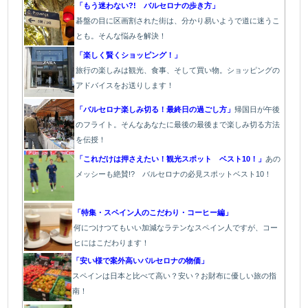
「もう迷わない?! バルセロナの歩き方」
碁盤の目に区画割された街は、分かり易いようで道に迷うこ
とも。そんな悩みを解決！
「楽しく賢くショッピング！」
旅行の楽しみは観光、食事、そして買い物。ショッピングの
アドバイスをお送りします！
「バルセロナ楽しみ切る！最終日の過ごし方」
帰国日が午後
のフライト。そんなあなたに最後の最後まで楽しみ切る方法
を伝授！
「これだけは押さえたい！観光スポット ベスト10！」
あの
メッシーも絶賛!? バルセロナの必見スポットベスト10！
「特集・スペイン人のこだわり・コーヒー編」
何につけつてもいい加減なラテン
なスペイン人ですが、コー
ヒにはこだわります
！
「安い様で案外高いバルセロナの物価」
スペインは日本と比べて高い？安い？お財布に優しい旅の指
南！