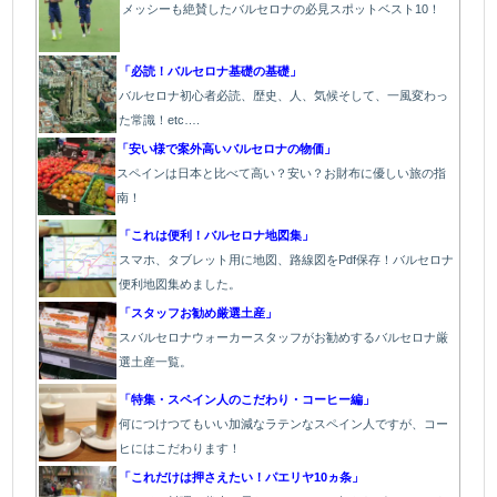
メッシーも絶賛したバルセロナの必見スポットベスト10！
「必読！バルセロナ基礎の基礎」
バルセロナ初心者必読、歴史、人、気候そして、一風変わっ
た常識！etc….
「安い様で案外高いバルセロナの物価」
スペインは日本と比べて高い？安い？お財布に優しい旅の指
南！
「これは便利！バルセロナ地図集」
スマホ、タブレット用に地図、路線図をPdf保存！バルセロナ
便利地図集めました。
「スタッフお勧め厳選土産」
スバルセロナウォーカースタッフがお勧めするバルセロナ厳
選土産一覧。
「特集・スペイン人のこだわり・コーヒー編」
何につけつてもいい加減なラテン
なスペイン人ですが、コー
ヒにはこだわります
！
「これだけは押さえたい！パエリヤ10ヵ条」