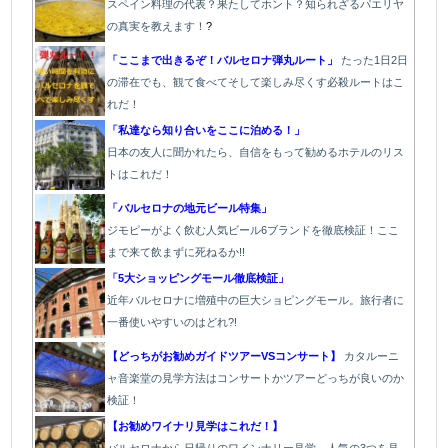
スペイン料理の代表？果たしてホント？知られざるパエリヤ
の真実を教えます！
?
「ここまで出きるぞ！バルセロナ弾丸ルート」
たった1
日2日
の滞在でも、観て食べてそして楽しみ尽くす必殺ルートはこ
れだ！
「私達なら知り合いをここに泊める！」
日本の友人に聞かれたら、自信をもって勧めるホテルのリス
トはこれだ！
「バルセロナの地元ビール特集」
ジモピーがよく飲む人気ビール6ブランドを徹底検証！ここ
まで来て飲まずに死ねるか!!
「5大ショッピングモール徹底検証」
近年バルセロナに増殖中の巨大ショピングモール。旅行者に
一番使いやすいのはどれ?!
【どっちがお勧めガイドツアーVSコンサート】
カタルーニ
ャ音楽堂の見学方法はコンサートかツアーどっちが良いのか
検証！
【お勧めワイナリ見学はこれだ！】