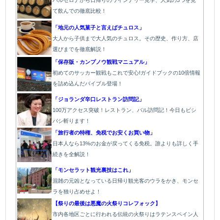
バ
ルセロナから日帰りのワインナリー見学、人気の3つを見
て飲んでの徹底比較！
「地元の人気菓子と言えばチュロス」
大人から子供まで大人気のチュロス。その歴史、作り方、店
選びまでを徹底解説！
「保存版・カンプノウ観戦マニュアル」
初めてのサッカー観戦もこれで安心!ガイドブックの10倍情報
を詰め込んだバイブル登場！
「
ジョランダ辛口レストラン訪問記」
100万アクセス突破！レストラン、バル
訪問記！今日もビシ
バシ斬ります！
「旅行者の特権、免税でお安くお買い物」
日本人なら13%のお金が戻ってくる免税。誰よりも詳しく手
続きを全解説！
「モンセラット観光裏技はこれ」
混雑の元凶となっている日帰り観光客のウラをかき、モンセ
ラを独り占めせよ！
【祭りの最後は悪魔の火祭りコレフォック】
市内各地区ごとに行われる伝統の火祭り
はラテンスペイン人