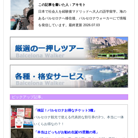
この記事を書いた人：
アキモト
日本で社会人を経験後マドリッドへ大人の語学留学。海の
＠
あるバルセロナへ移住後、バルセロナウォーカーにて情報
を発信しています。
最終更新 2026.07.03
ピックアップ記事。
「検証！バルセロナお得なチケット3種」
バルセロナ観光で使える代表的な割引券の3つ。本当に一体
いくらお得なの？！
「本当はどっちがお勧め生誕VS受難の塔」