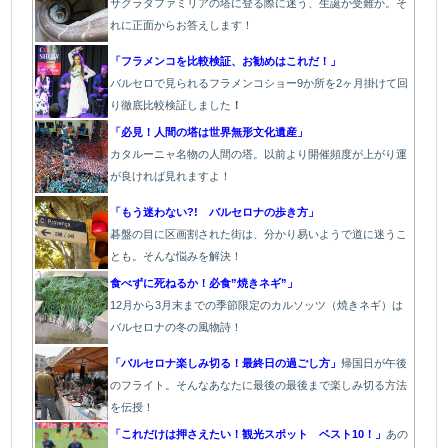
サグラダファミリアの塔に登る際に迷う、生誕か受難か。そ
れに正面からお答えします！
「フラメンコを比較検証、お勧めはこれだ！」
バルセロで見られるフラメンコショー9か所を2ヶ月掛けて回
り徹底比較検証しました
！
「必見！人間の塔は世界無形文化遺産」
カタルーニャ名物の人間の塔。以前より開催頻度が上がり運
が良ければ見れますよ！
「もう迷わない?! バルセロナの歩き方」
碁盤の目に区画割された街は、分かり易いようで道に迷うこ
とも。そんな悩みを解決！
食べずに死ねるか！必食”焼きネギ”」
12月から3月末までの季節限定のカルソッツ（焼きネギ）は
バルセロナの冬の風物詩！
「バルセロナ楽しみ切る！最終日の過ごし方」
帰国日が午後
のフライト。そんなあなたに最後の最後まで楽しみ切る方法
を伝授！
「これだけは押さえたい！観光スポット ベスト10！」
あの