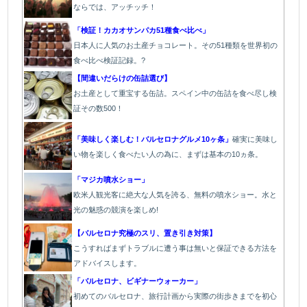
ならでは、アッチッチ！
「検証！カカオサンパカ51種食べ比べ」
日本人に人気のお土産チョコレート。その51種類を世界初の
食べ比べ検証記録。?
【間違いだらけの缶詰選び】
お土産として重宝する缶詰。スペイン中の缶詰を食べ尽し検
証その数500！
「美味しく楽しむ！バルセロナグルメ10ヶ条」
確実に美味し
い物を楽しく食べたい人の為に、まずは基本の10ヵ条。
「マジカ噴水ショー」
欧米人観光客に絶大な人気を誇る、無料の噴水ショー。水と
光の魅惑の競演を楽しめ!
【バルセロナ究極のスリ、置き引き対策】
こうすればまずトラブルに遭う事は無いと保証できる方法を
アドバイスします。
「バルセロナ、ビギナーウォーカー」
初めてのバルセロナ、旅行計画から実際の街歩きまでを初心