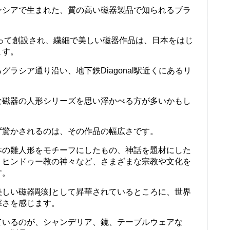
ンシアで生まれた、質の高い磁器製品で知られるブラ
よって創設され、繊細で美しい磁器作品は、日本をはじ
ます。
ラシア通り沿い、地下鉄Diagonal駅近くにあるリ
な磁器の人形シリーズを思い浮かべる方が多いかもし
ず驚かされるのは、その作品の幅広さです。
本の雛人形をモチーフにしたもの、神話を題材にした
、ヒンドゥー教の神々など、さまざまな宗教や文化を
す。
美しい磁器彫刻として昇華されているところに、世界
深さを感じます。
ているのが、シャンデリア、鏡、テーブルウェアな