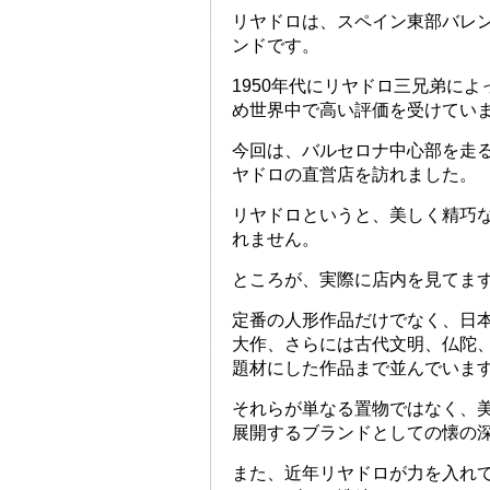
リヤドロは、スペイン東部バレ
ンドです。
1950年代にリヤドロ三兄弟に
め世界中で高い評価を受けてい
今回は、バルセロナ中心部を走るグ
ヤドロの直営店を訪れました。
リヤドロというと、美しく精巧
れません。
ところが、実際に店内を見てま
定番の人形作品だけでなく、日
大作、さらには古代文明、仏陀
題材にした作品まで並んでいま
それらが単なる置物ではなく、
展開するブランドとしての懐の
また、近年リヤドロが力を入れ