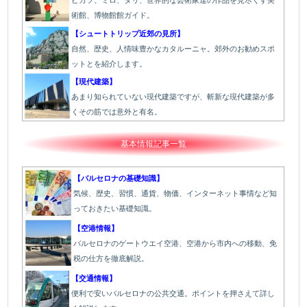
術館、博物館館ガイド。
【シュートトリップ近郊の見所】
自然、歴史、人情味豊かなカタルーニャ。郊外のお勧めスポ
ットとを紹介します。
【現代建築】
あまり知られていない現代建築ですが、斬新な現代建築が多
くその筋では意外と有名。
基本情報記事一覧
【バルセロナの基礎知識】
気候、歴史、習慣、通貨、物価、インターネット事情など知
っておきたい基礎知識。
【空港情報】
バルセロナのゲートウエイ空港、空港から市内への移動、免
税の仕方を徹底解説。
【交通情報】
便利で安いバルセロナの公共交通。ポイントを押さえて詳し