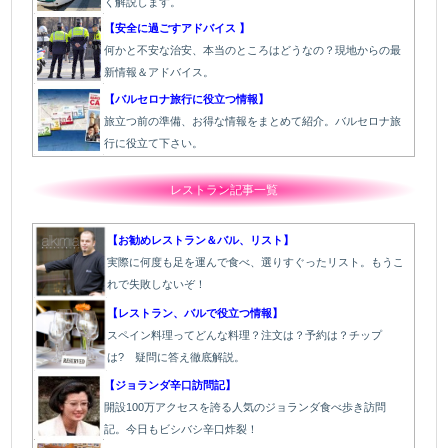
く解説します。
【安全に過ごすアドバイス 】
何かと不安な治安、本当のところはどうなの？現地からの最
新情報＆アドバイス。
【バルセロナ旅行に役立つ情報】
旅立つ前の準備、お得な情報をまとめて紹介。バルセロナ旅
行に役立て下さい。
レストラン記事一覧
【お勧めレストラン＆バル、リスト】
実際に何度も足を運んで食べ、選りすぐったリスト。もうこ
れで失敗しないぞ！
【レストラン、バルで役立つ情報】
スペイン料理ってどんな料理？注文は？予約は？チップ
は? 疑問に答え徹底解説。
【ジョランダ辛口訪問記】
開設100万アクセスを誇る人気のジョランダ食べ歩き訪問
記。今日もビシバシ辛口炸裂！