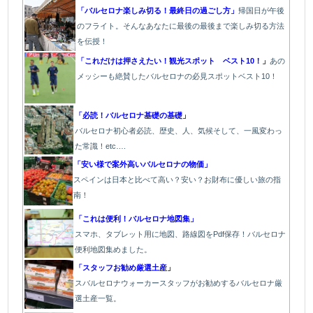
「バルセロナ楽しみ切る！最終日の過ごし方」
帰国日が午後
のフライト。そんなあなたに最後の最後まで楽しみ切る方法
を伝授！
「これだけは押さえたい！観光スポット ベスト10！」
あの
メッシーも絶賛したバルセロナの必見スポットベスト10！
「必読！バルセロナ基礎の基礎」
バルセロナ初心者必読、歴史、人、気候そして、一風変わっ
た常識！etc….
「安い様で案外高いバルセロナの物価」
スペインは日本と比べて高い？安い？お財布に優しい旅の指
南！
「これは便利！バルセロナ地図集」
スマホ、タブレット用に地図、路線図をPdf保存！バルセロナ
便利地図集めました。
「スタッフお勧め厳選土産」
スバルセロナウォーカースタッフがお勧めするバルセロナ厳
選土産一覧。