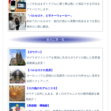
こうすればまずトラブルに遭う事は無いと保証できる方法を
アドバイスします。
「バルセロナ、ビギナーウォーカー」
初めてのバルセロナ、旅行計画から実際の街歩きまでを初心
者向けに順に解説。
観光記事一覧
【ガウディ】
サグラダファミリアを筆頭に天才のガウデイの残した世界遺
産建築は必見！
【バルセロナの見所】
ヨーロッパでも屈指の人気都市バルセロナの外せない見所を
全部リストアップ。
【その他のモデルニスモ】
ガウディ以外にもある、多くのモデルニスモの傑作建築を徹
底紹介！
【美術館・博物館】
ピカソ、ミロ、ダリ、世界的な芸術家達の作品を見尽くす美