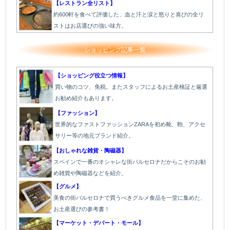
【レストラン全リスト】
約600軒を食べて評価した、血と汗と涙と怒りと喜びの全リ
ストはお店選びの強い味方。
ショッピング記事一覧
【ショッピング役立つ情報】
買い物のコツ、免税。またスタッフによるお土産検証と厳選
お勧め紹介もあります。
【ファッション】
世界的なファストファッションZARAを初め靴、鞄、アクセ
サリー等の地元ブランド紹介。
【おしゃれな雑貨・陶磁器】
スペインで一番のオシャレな街バルセロナだからこそのお勧
め雑貨や陶磁器などを紹介。
【グルメ】
美食の街バルセロナで買うべきグルメ食品を一堂に集めた、
お土産選びの参考書！
【マーケット・デパート・モール】