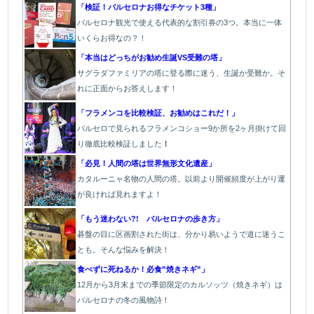
「検証！バルセロナお得なチケット3種」
バルセロナ観光で使える代表的な割引券の3つ。本当に一体
いくらお得なの？！
「本当はどっちがお勧め生誕VS受難の塔」
サグラダファミリアの塔に登る際に迷う、生誕か受難か。そ
れに正面からお答えします！
「フラメンコを比較検証、お勧めはこれだ！」
バルセロで見られるフラメンコショー9か所を2ヶ月掛けて回
り徹底比較検証しました
！
「必見！人間の塔は世界無形文化遺産」
カタルーニャ名物の人間の塔。以前より開催頻度が上がり運
が良ければ見れますよ！
「もう迷わない?! バルセロナの歩き方」
碁盤の目に区画割された街は、分かり易いようで道に迷うこ
とも。そんな悩みを解決！
食べずに死ねるか！必食”焼きネギ”」
12月から3月末までの季節限定のカルソッツ（焼きネギ）は
バルセロナの冬の風物詩！