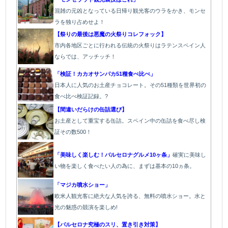
混雑の元凶となっている日帰り観光客のウラをかき、モンセ
ラを独り占めせよ！
【祭りの最後は悪魔の火祭りコレフォック】
市内各地区ごとに行われる伝統の火祭り
はラテンスペイン人
ならでは、アッチッチ！
「検証！カカオサンパカ51種食べ比べ」
日本人に人気のお土産チョコレート。その51種類を世界初の
食べ比べ検証記録。?
【間違いだらけの缶詰選び】
お土産として重宝する缶詰。スペイン中の缶詰を食べ尽し検
証その数500！
「美味しく楽しむ！バルセロナグルメ10ヶ条」
確実に美味し
い物を楽しく食べたい人の為に、まずは基本の10ヵ条。
「マジカ噴水ショー」
欧米人観光客に絶大な人気を誇る、無料の噴水ショー。水と
光の魅惑の競演を楽しめ!
【バルセロナ究極のスリ、置き引き対策】