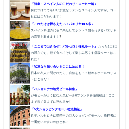
「特集・スペイン人のこだわり・コーヒー編」
何につけつてもいい加減なラテン
なスペイン人ですが、コー
ヒにはこだわります
！
「これだけは押さえたい！パエリヤ10ヵ条」
スペイン料理の代表？果たしてホント？知られざるパエリヤ
の真実を教えます！
?
「ここまで出きるぞ！バルセロナ弾丸ルート」
たった1
日2日
の滞在でも、観て食べてそして楽しみ尽くす必殺ルートはこ
れだ！
「私達なら知り合いをここに泊める！」
日本の友人に聞かれたら、自信をもって勧めるホテルのリス
トはこれだ！
「バルセロナの地元ビール特集」
ジモピーがよく飲む人気ビール6ブランドを徹底検証！ここ
まで来て飲まずに死ねるか!!
「5大ショッピングモール徹底検証」
近年バルセロナに増殖中の巨大ショピングモール。旅行者に
一番使いやすいのはどれ?!