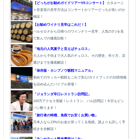
【どっちがお勧めガイドツアーVSコンサート】
カタルーニ
ャ音楽堂の見学方法はコンサートかツアーどっちが良いのか
検証！
【お勧めワイナリ見学はこれだ！】
バ
ルセロナから日帰りのワインナリー見学、人気の3つを見
て飲んでの徹底比較！
「地元の人気菓子と言えばチュロス」
大人から子供まで大人気のチュロス。その歴史、作り方、店
選びまでを徹底解説！
「保存版・カンプノウ観戦マニュアル」
初めてのサッカー観戦もこれで安心!ガイドブックの10倍情報
を詰め込んだバイブル登場！
「
ジョランダ辛口レストラン訪問記」
100万アクセス突破！レストラン、バル
訪問記！今日もビシ
バシ斬ります！
「旅行者の特権、免税でお安くお買い物」
日本人なら13%のお金が戻ってくる免税。誰よりも詳しく手
続きを全解説！
「モンセラット観光裏技はこれ」