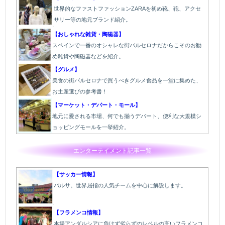
世界的なファストファッションZARAを初め靴、鞄、アクセ
サリー等の地元ブランド紹介。
【おしゃれな雑貨・陶磁器】
スペインで一番のオシャレな街バルセロナだからこそのお勧
め雑貨や陶磁器などを紹介。
【グルメ】
美食の街バルセロナで買うべきグルメ食品を一堂に集めた、
お土産選びの参考書！
【マーケット・デパート・モール】
地元に愛される市場、何でも揃うデパート、便利な大規模シ
ョッピングモールを一挙紹介。
エンターテイメント記事一覧
【サッカー情報】
バルサ。世界屈指の人気チームを中心に解説します。
【フラメンコ情報】
本場アンダルシアに負けず劣らずのレベルの高いフラメンコ