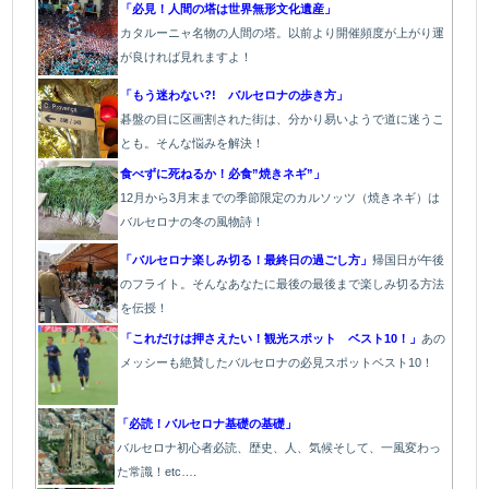
「必見！人間の塔は世界無形文化遺産」
カタルーニャ名物の人間の塔。以前より開催頻度が上がり運
が良ければ見れますよ！
「もう迷わない?! バルセロナの歩き方」
碁盤の目に区画割された街は、分かり易いようで道に迷うこ
とも。そんな悩みを解決！
食べずに死ねるか！必食”焼きネギ”」
12月から3月末までの季節限定のカルソッツ（焼きネギ）は
バルセロナの冬の風物詩！
「バルセロナ楽しみ切る！最終日の過ごし方」
帰国日が午後
のフライト。そんなあなたに最後の最後まで楽しみ切る方法
を伝授！
「これだけは押さえたい！観光スポット ベスト10！」
あの
メッシーも絶賛したバルセロナの必見スポットベスト10！
「必読！バルセロナ基礎の基礎」
バルセロナ初心者必読、歴史、人、気候そして、一風変わっ
た常識！etc….