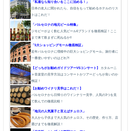
「私達なら知り合いをここに泊める！」
日本の友人に聞かれたら、自信をもって勧めるホテルのリス
トはこれだ！
「バルセロナの地元ビール特集」
ジモピーがよく飲む人気ビール6ブランドを徹底検証！ここ
まで来て飲まずに死ねるか!!
「5大ショッピングモール徹底検証」
近年バルセロナに増殖中の巨大ショピングモール。旅行者に
一番使いやすいのはどれ?!
【どっちがお勧めガイドツアーVSコンサート】
カタルーニ
ャ音楽堂の見学方法はコンサートかツアーどっちが良いのか
検証！
【お勧めワイナリ見学はこれだ！】
バ
ルセロナから日帰りのワインナリー見学、人気の3つを見
て飲んでの徹底比較！
「地元の人気菓子と言えばチュロス」
大人から子供まで大人気のチュロス。その歴史、作り方、店
選びまでを徹底解説！