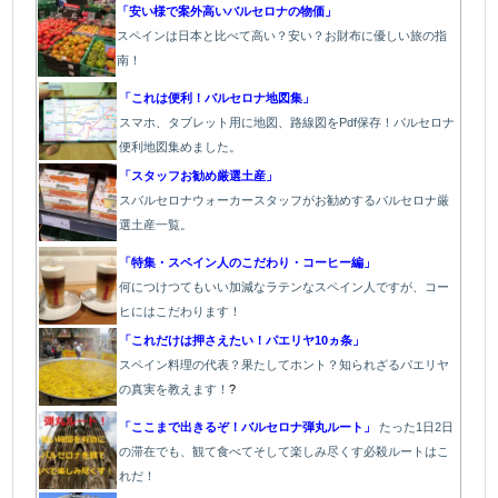
「安い様で案外高いバルセロナの物価」
スペインは日本と比べて高い？安い？お財布に優しい旅の指
南！
「これは便利！バルセロナ地図集」
スマホ、タブレット用に地図、路線図をPdf保存！バルセロナ
便利地図集めました。
「スタッフお勧め厳選土産」
スバルセロナウォーカースタッフがお勧めするバルセロナ厳
選土産一覧。
「特集・スペイン人のこだわり・コーヒー編」
何につけつてもいい加減なラテン
なスペイン人ですが、コー
ヒにはこだわります
！
「これだけは押さえたい！パエリヤ10ヵ条」
スペイン料理の代表？果たしてホント？知られざるパエリヤ
の真実を教えます！
?
「ここまで出きるぞ！バルセロナ弾丸ルート」
たった1
日2日
の滞在でも、観て食べてそして楽しみ尽くす必殺ルートはこ
れだ！