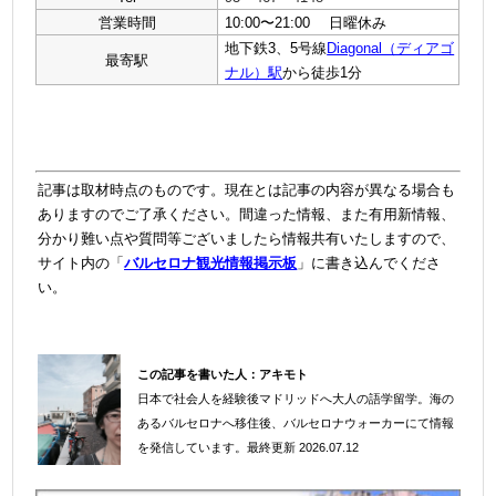
営業時間
10:00〜21:00 日曜休み
地下鉄3、5号線
Diagonal（ディアゴ
最寄駅
ナル）駅
から徒歩1分
記事は取材時点のものです。現在とは記事の内容が異なる場合も
ありますのでご了承ください。間違った情報、また有用新情報、
分かり難い点や質問等ございましたら情報共有いたしますので、
サイト内の「
バルセロナ観光情報掲示板
」に書き込んでくださ
い。
この記事を書いた人：
アキモト
日本で社会人を経験後マドリッドへ大人の語学留学。海の
＠
あるバルセロナへ移住後、バルセロナウォーカーにて情報
を発信しています。
最終更新 2026.07.12