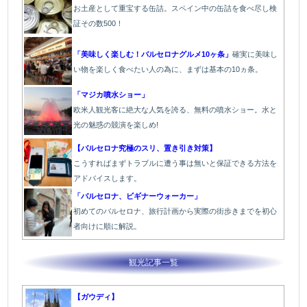
お土産として重宝する缶詰。スペイン中の缶詰を食べ尽し検
証その数500！
「美味しく楽しむ！バルセロナグルメ10ヶ条」
確実に美味し
い物を楽しく食べたい人の為に、まずは基本の10ヵ条。
「マジカ噴水ショー」
欧米人観光客に絶大な人気を誇る、無料の噴水ショー。水と
光の魅惑の競演を楽しめ!
【バルセロナ究極のスリ、置き引き対策】
こうすればまずトラブルに遭う事は無いと保証できる方法を
アドバイスします。
「バルセロナ、ビギナーウォーカー」
初めてのバルセロナ、旅行計画から実際の街歩きまでを初心
者向けに順に解説。
観光記事一覧
【ガウディ】