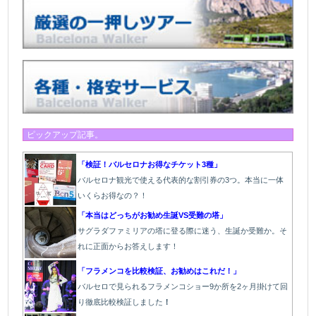
ピックアップ記事。
「検証！バルセロナお得なチケット3種」
バルセロナ観光で使える代表的な割引券の3つ。本当に一体
いくらお得なの？！
「本当はどっちがお勧め生誕VS受難の塔」
サグラダファミリアの塔に登る際に迷う、生誕か受難か。そ
れに正面からお答えします！
「フラメンコを比較検証、お勧めはこれだ！」
バルセロで見られるフラメンコショー9か所を2ヶ月掛けて回
り徹底比較検証しました
！