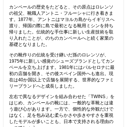
カンペールの歴史をたどると、その原点はロレンソ
の祖父、靴職人アントニ・フルーシャに行き着きま
す。1877年、アントニはマヨルカ島からイギリスへ
渡り、帰国の際に島で最初となる靴用ミシンを持ち
帰りました。伝統的な手仕事に新しい生産技術を取
り入れたことが、のちのカンペールへと続く家業の
基礎となりました。
その靴作りの伝統を受け継いだ孫のロレンソが、
1975年に新しい感覚のシューズブランドとしてカン
ペールを立ち上げます。1981年にはバルセロナに最
初の店舗を開き、その後スペイン国外へも進出。現
在は40か国以上で店舗を展開する、世界的なファミ
リーブランドへと成長しました。
左右で異なるデザインを組み合わせた「TWINS」を
はじめ、カンペールの靴には、一般的な革靴とは違
う遊び心があります。一方で、個性的な外観だけで
はなく、足を包み込む柔らかさや歩きやすさを重視
したモデルが多いことも、日本で支持される理由の