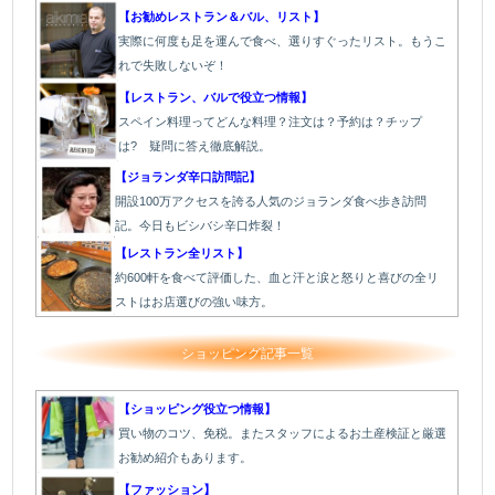
【お勧めレストラン＆バル、リスト】
実際に何度も足を運んで食べ、選りすぐったリスト。もうこ
れで失敗しないぞ！
【レストラン、バルで役立つ情報】
スペイン料理ってどんな料理？注文は？予約は？チップ
は? 疑問に答え徹底解説。
【ジョランダ辛口訪問記】
開設100万アクセスを誇る人気のジョランダ食べ歩き訪問
記。今日もビシバシ辛口炸裂！
【レストラン全リスト】
約600軒を食べて評価した、血と汗と涙と怒りと喜びの全リ
ストはお店選びの強い味方。
ショッピング記事一覧
【ショッピング役立つ情報】
買い物のコツ、免税。またスタッフによるお土産検証と厳選
お勧め紹介もあります。
【ファッション】