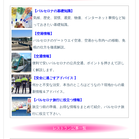
【バルセロナの基礎知識】
気候、歴史、習慣、通貨、物価、インターネット事情など知
っておきたい基礎知識。
【空港情報】
バルセロナのゲートウエイ空港、空港から市内への移動、免
税の仕方を徹底解説。
【交通情報】
便利で安いバルセロナの公共交通。ポイントを押さえて詳し
く解説します。
【安全に過ごすアドバイス 】
何かと不安な治安、本当のところはどうなの？現地からの最
新情報＆アドバイス。
【バルセロナ旅行に役立つ情報】
旅立つ前の準備、お得な情報をまとめて紹介。バルセロナ旅
行に役立て下さい。
レストラン記事一覧