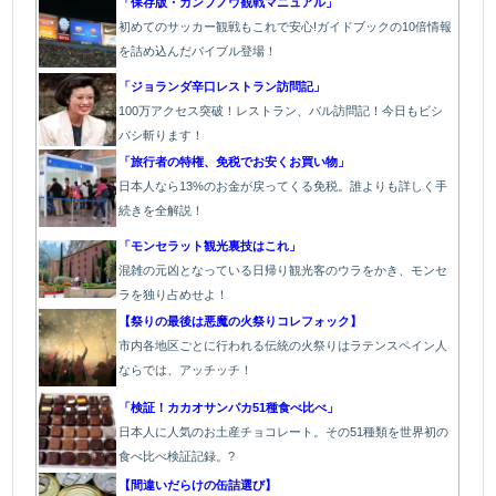
「保存版・カンプノウ観戦マニュアル」
初めてのサッカー観戦もこれで安心!ガイドブックの10倍情報
を詰め込んだバイブル登場！
「
ジョランダ辛口レストラン訪問記」
100万アクセス突破！レストラン、バル
訪問記！今日もビシ
バシ斬ります！
「旅行者の特権、免税でお安くお買い物」
日本人なら13%のお金が戻ってくる免税。誰よりも詳しく手
続きを全解説！
「モンセラット観光裏技はこれ」
混雑の元凶となっている日帰り観光客のウラをかき、モンセ
ラを独り占めせよ！
【祭りの最後は悪魔の火祭りコレフォック】
市内各地区ごとに行われる伝統の火祭り
はラテンスペイン人
ならでは、アッチッチ！
「検証！カカオサンパカ51種食べ比べ」
日本人に人気のお土産チョコレート。その51種類を世界初の
食べ比べ検証記録。?
【間違いだらけの缶詰選び】