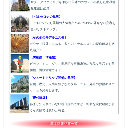
サグラダファミリアを筆頭に天才のガウデイの残した世界遺
産建築は必見！
【バルセロナの見所】
ヨーロッパでも屈指の人気都市バルセロナの外せない見所を
全部リストアップ。
【その他のモデルニスモ】
ガウディ以外にもある、多くのモデルニスモの傑作建築を徹
底紹介！
【美術館・博物館】
ピカソ、ミロ、ダリ、世界的な芸術家達の作品を見尽くす美
術館、博物館館ガイド。
【シュートトリップ近郊の見所】
自然、歴史、人情味豊かなカタルーニャ。郊外のお勧めスポ
ットとを紹介します。
【現代建築】
あまり知られていない現代建築ですが、斬新な現代建築が多
くその筋では意外と有名。
基本情報記事一覧