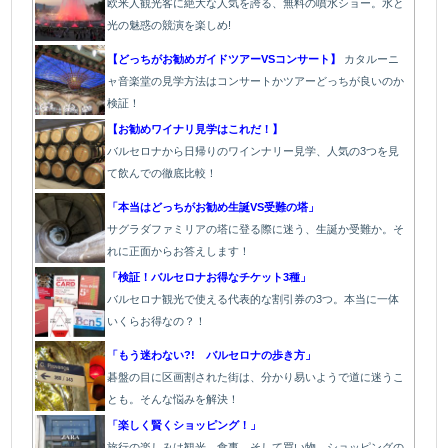
欧
米人観光客に絶大な人気を誇る、無料の噴水ショー。水と
光の魅惑の競演を楽しめ!
【どっちがお勧めガイドツアーVSコンサート】
カタルーニ
ャ音楽堂の見学方法はコンサートかツアーどっちが良いのか
検証！
【お勧めワイナリ見学はこれだ！】
バルセロナから日帰りのワインナリー見学、人気の3つを見
て飲んでの徹底比較！
「本当はどっちがお勧め生誕VS受難の塔」
サグラダファミリアの塔に登る際に迷う、生誕か受難か。そ
れに正面からお答えします！
「検証！バルセロナお得なチケット3種」
バルセロナ観光で使える代表的な割引券の3つ。本当に一体
いくらお得なの？！
「もう迷わない?! バルセロナの歩き方」
碁盤の目に区画割された街は、分かり易いようで道に迷うこ
とも。そんな悩みを解決！
「楽しく賢くショッピング！」
旅行の楽しみは観光、食事、そして買い物。ショッピングの