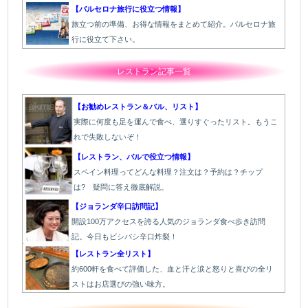
【バルセロナ旅行に役立つ情報】
旅立つ前の準備、お得な情報をまとめて紹介。バルセロナ旅
行に役立て下さい。
レストラン記事一覧
【お勧めレストラン＆バル、リスト】
実際に何度も足を運んで食べ、選りすぐったリスト。もうこ
れで失敗しないぞ！
【レストラン、バルで役立つ情報】
スペイン料理ってどんな料理？注文は？予約は？チップ
は? 疑問に答え徹底解説。
【ジョランダ辛口訪問記】
開設100万アクセスを誇る人気のジョランダ食べ歩き訪問
記。今日もビシバシ辛口炸裂！
【レストラン全リスト】
約600軒を食べて評価した、血と汗と涙と怒りと喜びの全リ
ストはお店選びの強い味方。