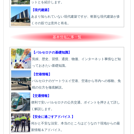
ットとを紹介します。
【現代建築】
あまり知られていない現代建築ですが、斬新な現代建築が多
くその筋では意外と有名。
基本情報記事一覧
【バルセロナの基礎知識】
気候、歴史、習慣、通貨、物価、インターネット事情など知
っておきたい基礎知識。
【空港情報】
バルセロナのゲートウエイ空港、空港から市内への移動、免
税の仕方を徹底解説。
【交通情報】
便利で安いバルセロナの公共交通。ポイントを押さえて詳し
く解説します。
【安全に過ごすアドバイス 】
何かと不安な治安、本当のところはどうなの？現地からの最
新情報＆アドバイス。