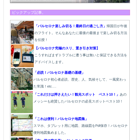
ピックアップ記事。
「バルセロナ楽しみ切る！最終日の過ごし方」
帰国日が午後
のフライト。そんなあなたに最後の最後まで楽しみ切る方法
を伝授！
【バルセロナ究極のスリ、置き引き対策】
こうすればまずトラブルに遭う事は無いと保証できる方法を
アドバイスします。
「必読！バルセロナ基礎の基礎」
バルセロナ初心者必読、歴史、人、気候そして、一風変わっ
た常識！etc….
「これだけは押さえたい！観光スポット ベスト10！」
あの
メッシーも絶賛したバルセロナの必見スポットベスト10！
「これは便利！バルセロナ地図集」
スマホ、タブレット用に地図、路線図をPdf保存！バルセロナ
便利地図集めました。