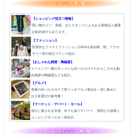
ショッピング記事一覧
【ショッピング役立つ情報】
買い物のコツ、免税。またスタッフによるお土産検証と厳選
お勧め紹介もあります。
【ファッション】
世界的なファストファッションZARAを初め靴、鞄、アクセ
サリー等の地元ブランド紹介。
【おしゃれな雑貨・陶磁器】
スペインで一番のオシャレな街バルセロナだからこそのお勧
め雑貨や陶磁器などを紹介。
【グルメ】
美食の街バルセロナで買うべきグルメ食品を一堂に集めた、
お土産選びの参考書！
【マーケット・デパート・モール】
地元に愛される市場、何でも揃うデパート、便利な大規模シ
ョッピングモールを一挙紹介。
エンターテイメント記事一覧