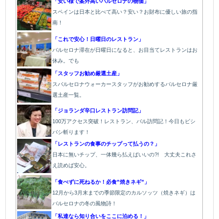
「安い様で案外高いバルセロナの物価」
スペインは日本と比べて高い？安い？お財布に優しい旅の指
南！
「これで安心！日曜日のレストラン」
バルセロナ滞在が日曜日になると、お目当てレストランはお
休み。でも
「スタッフお勧め厳選土産」
スバルセロナウォーカースタッフがお勧めするバルセロナ厳
選土産一覧。
「ジョランダ辛口レストラン訪問記」
100万アクセス突破！レストラン、バル訪問記！今日もビシ
バシ斬ります！
「レストランの食事のチップって払うの？」
日本に無いチップ、一体幾ら払えばいいの?! 大丈夫これさ
え読めば安心。
「食べずに死ねるか！必食”焼きネギ”」
12月から3月末までの季節限定のカルソッツ（焼きネギ）は
バルセロナの冬の風物詩！
「私達なら知り合いをここに泊める！」