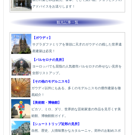
アドバイスをお送りします！
観光記事一覧
【ガウディ】
サグラダファミリアを筆頭に天才のガウデイの残した世界遺
産建築は必見！
【バルセロナの見所】
ヨーロッパでも屈指の人気都市バルセロナの外せない見所を
全部リストアップ。
【その他のモデルニスモ】
ガウディ以外にもある、多くのモデルニスモの傑作建築を徹
底紹介！
【美術館・博物館】
ピカソ、ミロ、ダリ、世界的な芸術家達の作品を見尽くす美
術館、博物館館ガイド。
【シュートトリップ近郊の見所】
自然、歴史、人情味豊かなカタルーニャ。郊外のお勧めスポ