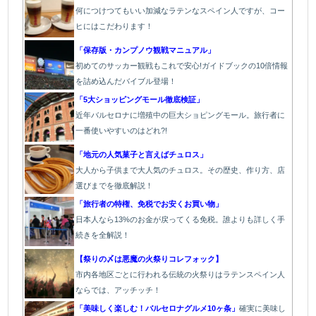
何につけつてもいい加減なラテン
なスペイン人ですが、コー
ヒにはこだわります
！
「保存版・カンプノウ観戦マニュアル」
初めてのサッカー観戦もこれで安心!ガイドブックの10倍情報
を詰め込んだバイブル登場！
「5大ショッピングモール徹底検証」
近年バルセロナに増殖中の巨大ショピングモール。旅行者に
一番使いやすいのはどれ?!
「地元の人気菓子と言えばチュロス」
大人から子供まで大人気のチュロス。その歴史、作り方、店
選びまでを徹底解説！
「旅行者の特権、免税でお安くお買い物」
日本人なら13%のお金が戻ってくる免税。誰よりも詳しく手
続きを全解説！
【祭りの〆は悪魔の火祭りコレフォック】
市内各地区ごとに行われる伝統の火祭り
はラテンスペイン人
ならでは、アッチッチ！
「美味しく楽しむ！バルセロナグルメ10ヶ条」
確実に美味し