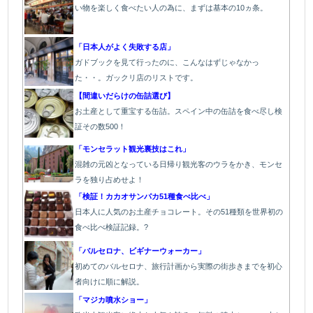
い物を楽しく食べたい人の為に、まずは基本の10ヵ条。
「日本人がよく失敗する店」
ガドブックを見て行ったのに、こんなはずじゃなかっ
た・・。ガックリ店のリストです。
【間違いだらけの缶詰選び】
お土産として重宝する缶詰。スペイン中の缶詰を食べ尽し検
証その数500！
「モンセラット観光裏技はこれ」
混雑の元凶となっている日帰り観光客のウラをかき、モンセ
ラを独り占めせよ！
「検証！カカオサンパカ51種食べ比べ」
日本人に人気のお土産チョコレート。その51種類を世界初の
食べ比べ検証記録。?
「バルセロナ、ビギナーウォーカー」
初めてのバルセロナ、旅行計画から実際の街歩きまでを初心
者向けに順に解説。
「マジカ噴水ショー」