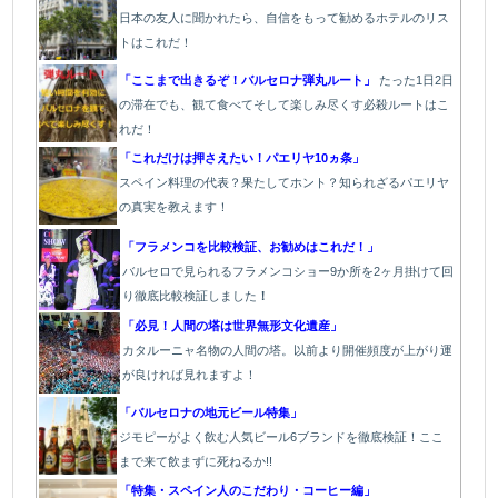
日本の友人に聞かれたら、自信をもって勧めるホテルのリス
トはこれだ！
「ここまで出きるぞ！バルセロナ弾丸ルート」
たった1
日2日
の滞在でも、観て食べてそして楽しみ尽くす必殺ルートはこ
れだ！
「これだけは押さえたい！パエリヤ10ヵ条」
スペイン料理の代表？果たしてホント？知られざるパエリヤ
の真実を教えます！
「フラメンコを比較検証、お勧めはこれだ！」
バルセロで見られるフラメンコショー9か所を2ヶ月掛けて回
り徹底比較検証しました
！
「必見！人間の塔は世界無形文化遺産」
カタルーニャ名物の人間の塔。以前より開催頻度が上がり運
が良ければ見れますよ！
「バルセロナの地元ビール特集」
ジモピーがよく飲む人気ビール6ブランドを徹底検証！ここ
まで来て飲まずに死ねるか!!
「特集・スペイン人のこだわり・コーヒー編」