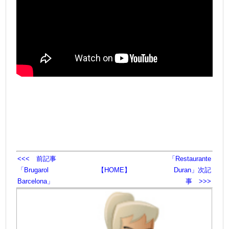
<
<< 前記事
「Restaurante
「Brugarol
【HOME】
Duran」次記
Barcelona」
事 >>>