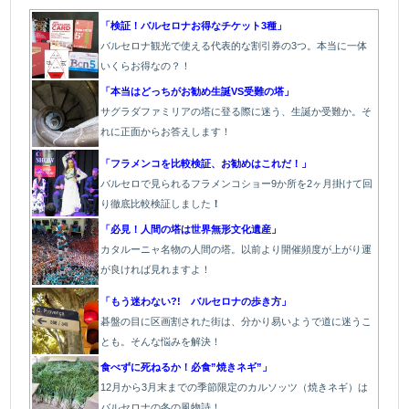
「検証！バルセロナお得なチケット3種」
バルセロナ観光で使える代表的な割引券の3つ。本当に一体
いくらお得なの？！
「本当はどっちがお勧め生誕VS受難の塔」
サグラダファミリアの塔に登る際に迷う、生誕か受難か。そ
れに正面からお答えします！
「フラメンコを比較検証、お勧めはこれだ！」
バルセロで見られるフラメンコショー9か所を2ヶ月掛けて回
り徹底比較検証しました
！
「必見！人間の塔は世界無形文化遺産」
カタルーニャ名物の人間の塔。以前より開催頻度が上がり運
が良ければ見れますよ！
「もう迷わない?! バルセロナの歩き方」
碁盤の目に区画割された街は、分かり易いようで道に迷うこ
とも。そんな悩みを解決！
食べずに死ねるか！必食”焼きネギ”」
12月から3月末までの季節限定のカルソッツ（焼きネギ）は
バルセロナの冬の風物詩！