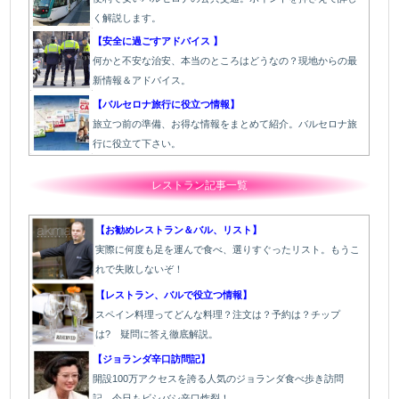
く解説します。
【安全に過ごすアドバイス 】
何かと不安な治安、本当のところはどうなの？現地からの最
新情報＆アドバイス。
【バルセロナ旅行に役立つ情報】
旅立つ前の準備、お得な情報をまとめて紹介。バルセロナ旅
行に役立て下さい。
レストラン記事一覧
【お勧めレストラン＆バル、リスト】
実際に何度も足を運んで食べ、選りすぐったリスト。もうこ
れで失敗しないぞ！
【レストラン、バルで役立つ情報】
スペイン料理ってどんな料理？注文は？予約は？チップ
は? 疑問に答え徹底解説。
【ジョランダ辛口訪問記】
開設100万アクセスを誇る人気のジョランダ食べ歩き訪問
記。今日もビシバシ辛口炸裂！