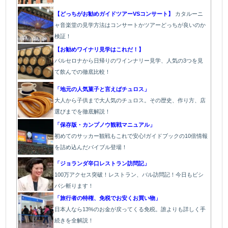
【どっちがお勧めガイドツアーVSコンサート】
カタルーニ
ャ音楽堂の見学方法はコンサートかツアーどっちが良いのか
検証！
【お勧めワイナリ見学はこれだ！】
バ
ルセロナから日帰りのワインナリー見学、人気の3つを見
て飲んでの徹底比較！
「地元の人気菓子と言えばチュロス」
大人から子供まで大人気のチュロス。その歴史、作り方、店
選びまでを徹底解説！
「保存版・カンプノウ観戦マニュアル」
初めてのサッカー観戦もこれで安心!ガイドブックの10倍情報
を詰め込んだバイブル登場！
「
ジョランダ辛口レストラン訪問記」
100万アクセス突破！レストラン、バル
訪問記！今日もビシ
バシ斬ります！
「旅行者の特権、免税でお安くお買い物」
日本人なら13%のお金が戻ってくる免税。誰よりも詳しく手
続きを全解説！