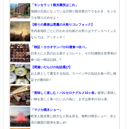
「モンセラット観光裏技はこれ」
混雑の元凶となっている日帰り観光客のウラをかき、モンセ
ラを独り占めせよ！
【祭りの最後は悪魔の火祭りコレフォック】
市内各地区ごとに行われる伝統の火祭り
はラテンスペイン人
ならでは、アッチッチ！
「検証！カカオサンパカ51種食べ比べ」
日本人に人気のお土産チョコレート。その51種類を世界初の
食べ比べ検証記録。?
【間違いだらけの缶詰選び】
お土産として重宝する缶詰。スペイン中の缶詰を食べ尽し検
証その数500！
「美味しく楽しむ！バルセロナグルメ10ヶ条」
確実に美味し
い物を楽しく食べたい人の為に、まずは基本の10ヵ条。
「マジカ噴水ショー」
欧米人観光客に絶大な人気を誇る、無料の噴水ショー。水と
光の魅惑の競演を楽しめ!