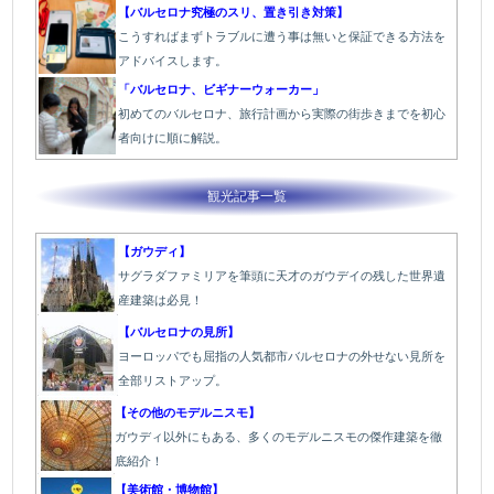
【バルセロナ究極のスリ、置き引き対策】
こうすればまずトラブルに遭う事は無いと保証できる方法を
アドバイスします。
「バルセロナ、ビギナーウォーカー」
初めてのバルセロナ、旅行計画から実際の街歩きまでを初心
者向けに順に解説。
観光記事一覧
【ガウディ】
サグラダファミリアを筆頭に天才のガウデイの残した世界遺
産建築は必見！
【バルセロナの見所】
ヨーロッパでも屈指の人気都市バルセロナの外せない見所を
全部リストアップ。
【その他のモデルニスモ】
ガウディ以外にもある、多くのモデルニスモの傑作建築を徹
底紹介！
【美術館・博物館】