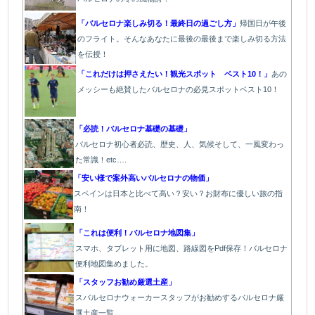
「バルセロナ楽しみ切る！最終日の過ごし方」
帰国日が午後
のフライト。そんなあなたに最後の最後まで楽しみ切る方法
を伝授！
「これだけは押さえたい！観光スポット ベスト10！」
あの
メッシーも絶賛したバルセロナの必見スポットベスト10！
「必読！バルセロナ基礎の基礎」
バルセロナ初心者必読、歴史、人、気候そして、一風変わっ
た常識！etc….
「安い様で案外高いバルセロナの物価」
スペインは日本と比べて高い？安い？お財布に優しい旅の指
南！
「これは便利！バルセロナ地図集」
スマホ、タブレット用に地図、路線図をPdf保存！バルセロナ
便利地図集めました。
「スタッフお勧め厳選土産」
スバルセロナウォーカースタッフがお勧めするバルセロナ厳
選土産一覧。