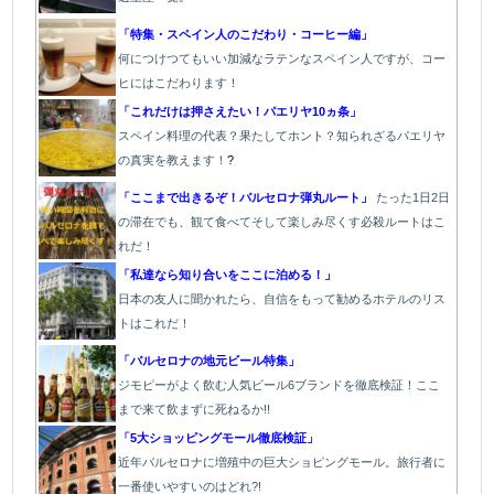
「特集・スペイン人のこだわり・コーヒー編」
何につけつてもいい加減なラテン
なスペイン人ですが、コー
ヒにはこだわります
！
「これだけは押さえたい！パエリヤ10ヵ条」
スペイン料理の代表？果たしてホント？知られざるパエリヤ
の真実を教えます！
?
「ここまで出きるぞ！バルセロナ弾丸ルート」
たった1
日2日
の滞在でも、観て食べてそして楽しみ尽くす必殺ルートはこ
れだ！
「私達なら知り合いをここに泊める！」
日本の友人に聞かれたら、自信をもって勧めるホテルのリス
トはこれだ！
「バルセロナの地元ビール特集」
ジモピーがよく飲む人気ビール6ブランドを徹底検証！ここ
まで来て飲まずに死ねるか!!
「5大ショッピングモール徹底検証」
近年バルセロナに増殖中の巨大ショピングモール。旅行者に
一番使いやすいのはどれ?!