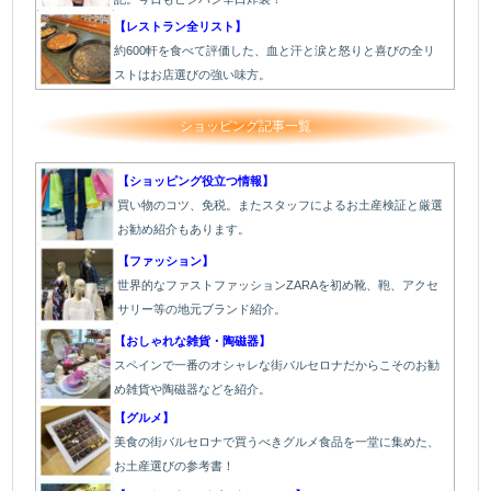
【レストラン全リスト】
約600軒を食べて評価した、血と汗と涙と怒りと喜びの全リ
ストはお店選びの強い味方。
ショッピング記事一覧
【ショッピング役立つ情報】
買い物のコツ、免税。またスタッフによるお土産検証と厳選
お勧め紹介もあります。
【ファッション】
世界的なファストファッションZARAを初め靴、鞄、アクセ
サリー等の地元ブランド紹介。
【おしゃれな雑貨・陶磁器】
スペインで一番のオシャレな街バルセロナだからこそのお勧
め雑貨や陶磁器などを紹介。
【グルメ】
美食の街バルセロナで買うべきグルメ食品を一堂に集めた、
お土産選びの参考書！