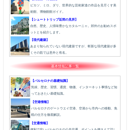
ピカソ、ミロ、ダリ、世界的な芸術家達の作品を見尽くす美
術館、博物館館ガイド。
【シュートトリップ近郊の見所】
自然、歴史、人情味豊かなカタルーニャ。郊外のお勧めスポ
ットとを紹介します。
【現代建築】
あまり知られていない現代建築ですが、斬新な現代建築が多
くその筋では意外と有名。
基本情報記事一覧
【バルセロナの基礎知識】
気候、歴史、習慣、通貨、物価、インターネット事情など知
っておきたい基礎知識。
【空港情報】
バルセロナのゲートウエイ空港、空港から市内への移動、免
税の仕方を徹底解説。
【交通情報】
便利で安いバルセロナの公共交通。ポイントを押さえて詳し